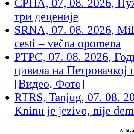
СРНА, 07, 08. 2026, Ну
три деценије
SRNA, 07. 08. 2026, Mil
cesti – večna opomena
РТРС, 07. 08. 2026, Г
цивила на Петровачкој ц
[Видео, Фото]
RTRS, Tanjug, 07. 08. 2
Kninu je jezivo, nije dem
Arhiva