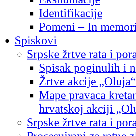
Identifikacije
Pomeni – In memor
Spiskovi
Srpske žrtve rata i po
Spisak poginulih i n
Žrtve akcije „Oluja“
Mape pravaca kretan
hrvatskoj akciji „Ol
Srpske žrtve rata i p
Procesuirani za ratne 