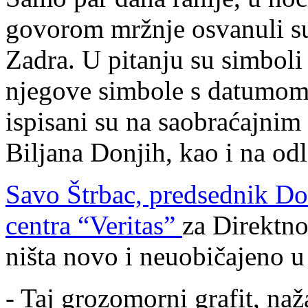
govorom mržnje osvanuli su
Zadra. U pitanju su simboli
njegove simbole s datumom 
ispisani su na saobraćajnim 
Biljana Donjih, kao i na o
Savo Štrbac, predsednik D
centra “Veritas”
za Direktno.
ništa novo i neuobičajeno u
- Taj grozomorni grafit, na