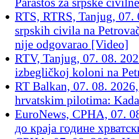
Parastos za srpske civilne
RTS, RTRS, Tanjug, 07. 0
srpskih civila na Petrovač
nije odgovarao [Video]
RTV, Tanjug, 07. 08. 2026
izbegličkoj koloni na Pet
RT Balkan, 07. 08. 2026,
hrvatskim pilotima: Kada
EuroNews, СРНА, 07. 0
до краја године хрватс