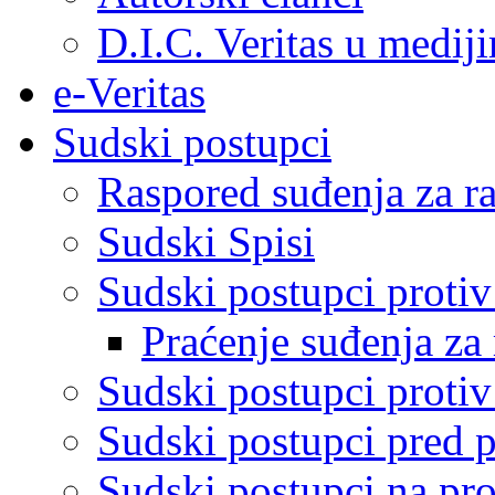
D.I.C. Veritas u medij
e-Veritas
Sudski postupci
Raspored suđenja za ra
Sudski Spisi
Sudski postupci proti
Praćenje suđenja za 
Sudski postupci proti
Sudski postupci pred 
Sudski postupci na pro