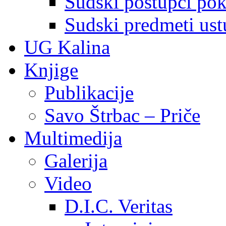
Sudski postupci pokr
Sudski predmeti ustu
UG Kalina
Knjige
Publikacije
Savo Štrbac – Priče
Multimedija
Galerija
Video
D.I.C. Veritas