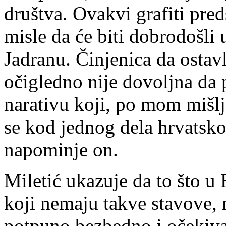
društva. Ovakvi grafiti pre
misle da će biti dobrodošli
Jadranu. Činjenica da ostav
očigledno nije dovoljna da 
narativu koji, po mom mišlje
se kod jednog dela hrvatsko
napominje on.
Miletić ukazuje da to što u 
koji nemaju takve stavove, 
potpuno bezbedno i očekivat