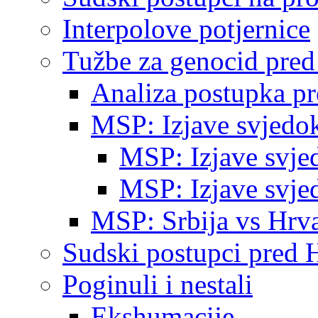
Interpolove potjernice
Tužbe za genocid pre
Analiza postupka p
MSP: Izjave svjedo
MSP: Izjave svje
MSP: Izjave svje
MSP: Srbija vs Hrva
Sudski postupci pred 
Poginuli i nestali
Ekshumacije