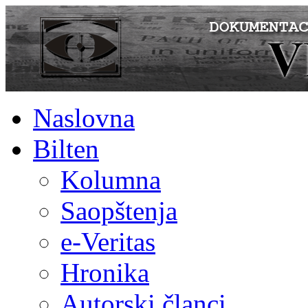
Naslovna
Bilten
Kolumna
Saopštenja
e-Veritas
Hronika
Autorski članci