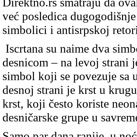
Direktno.rs smatraju da ova
već posledica dugogodišnje 
simbolici i antisrpskoj reto
Iscrtana su naime dva sim
desnicom – na levoj strani j
simbol koji se povezuje sa
desnoj strani je krst u krug
krst, koji često koriste neon
desničarske grupe u savrem
Samo par dana ranije, u noći