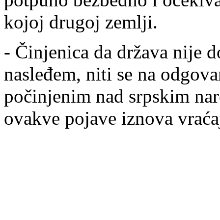
kojoj drugoj zemlji.
- Činjenica da država nije do
nasleđem, niti se na odgova
počinjenim nad srpskim nar
ovakve pojave iznova vraćaj