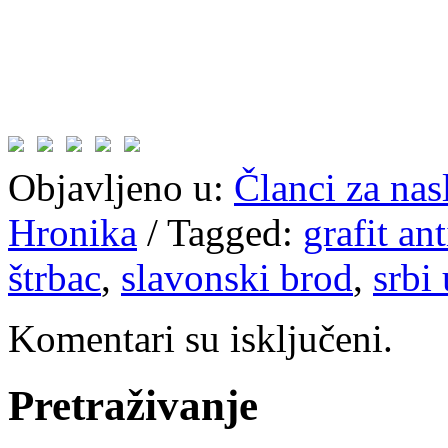
Objavljeno u:
Članci za na
Hronika
/
Tagged:
grafit an
štrbac
,
slavonski brod
,
srbi
Komentari su isključeni.
Pretraživanje