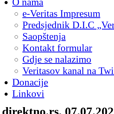
O nama
e-Veritas Impresum
Predsjednik D.I.C „Ver
Saopštenja
Kontakt formular
Gdje se nalazimo
Veritasov kanal na Twi
Donacije
Linkovi
direktno.rs, 07.07.2026