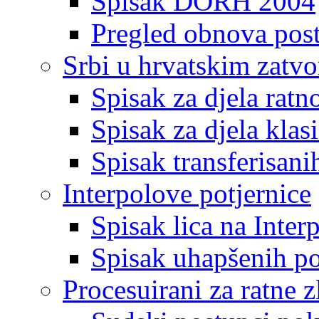
Spisak DORH 2004
Pregled obnova pos
Srbi u hrvatskim zatv
Spisak za djela ratn
Spisak za djela klas
Spisak transferisani
Interpolove potjernice
Spisak lica na Inte
Spisak uhapšenih po
Procesuirani za ratne z