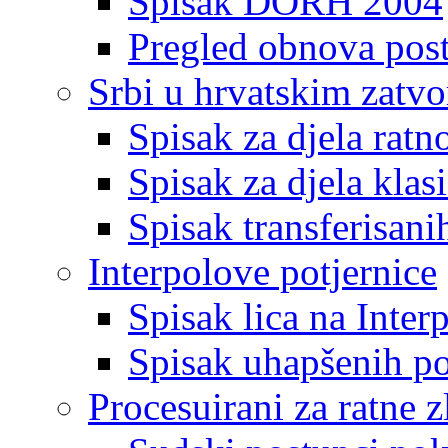
Spisak DORH 2004
Pregled obnova pos
Srbi u hrvatskim zatv
Spisak za djela ratn
Spisak za djela klas
Spisak transferisani
Interpolove potjernice
Spisak lica na Inte
Spisak uhapšenih po
Procesuirani za ratne z