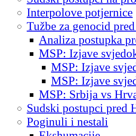
Interpolove potjernice
Tužbe za genocid pre
Analiza postupka p
MSP: Izjave svjedo
MSP: Izjave svje
MSP: Izjave svje
MSP: Srbija vs Hrva
Sudski postupci pred 
Poginuli i nestali
Ekshumacije