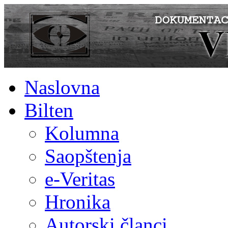
Naslovna
Bilten
Kolumna
Saopštenja
e-Veritas
Hronika
Autorski članci