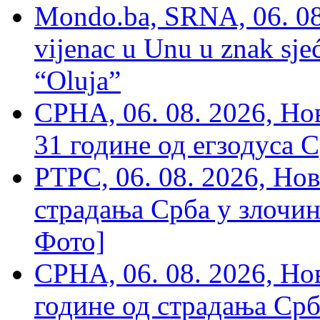
Mondo.ba, SRNA, 06. 08
vijenac u Unu u znak sjeć
“Oluja”
СРНА, 06. 08. 2026, Н
31 године од егзодуса С
РТРС, 06. 08. 2026, Нов
страдања Срба у злочин
Фото]
СРНА, 06. 08. 2026, Н
године од страдања Срб