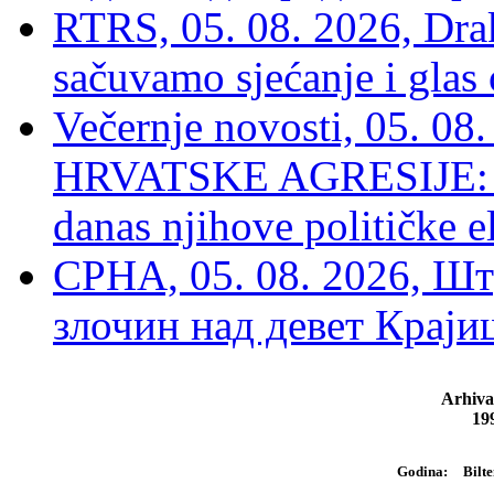
RTRS, 05. 08. 2026, Drak
sačuvamo sjećanje i glas
Večernje novosti, 05. 
HRVATSKE AGRESIJE: Hte
danas njihove političke e
СРНА, 05. 08. 2026, Шт
злочин над девет Крај
Arhiva
19
Bilte
Godina: