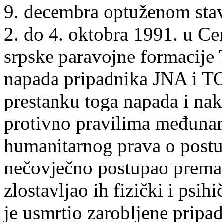
9. decembra optuženom stavl
2. do 4. oktobra 1991. u Ce
srpske paravojne formacije
napada pripadnika JNA i TO
prestanku toga napada i nak
protivno pravilima međunar
humanitarnog prava o postu
nečovječno postupao prema 
zlostavljao ih fizički i psih
je usmrtio zarobljene prip