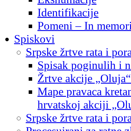
Identifikacije
Pomeni – In memor
Spiskovi
Srpske žrtve rata i po
Spisak poginulih i n
Žrtve akcije „Oluja“
Mape pravaca kretan
hrvatskoj akciji „Ol
Srpske žrtve rata i p
Procesuirani za ratne 