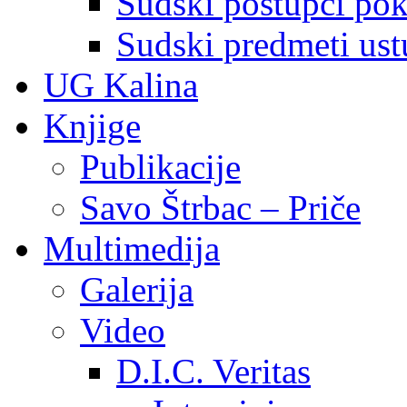
Sudski postupci pokr
Sudski predmeti ustu
UG Kalina
Knjige
Publikacije
Savo Štrbac – Priče
Multimedija
Galerija
Video
D.I.C. Veritas