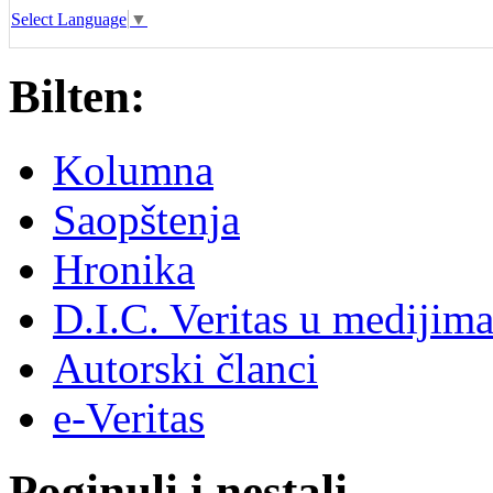
Select Language
▼
Bilten:
Kolumna
Saopštenja
Hronika
D.I.C. Veritas u medijim
Autorski članci
e-Veritas
Poginuli i nestali