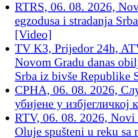
RTRS, 06. 08. 2026, Nov
egzodusa i stradanja Srba
[Video]
TV K3, Prijedor 24h, ATV
Novom Gradu danas obilj
Srba iz bivše Republike 
СРНА, 06. 08. 2026, Сл
убијене у избјегличкој 
RTV, 06. 08. 2026, Novi 
Oluje spušteni u reku sa