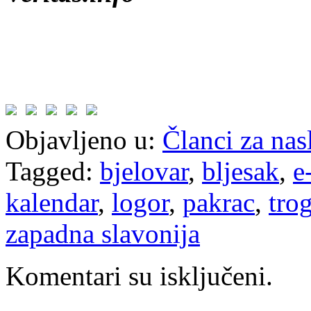
Objavljeno u:
Članci za na
Tagged:
bjelovar
,
bljesak
,
e
kalendar
,
logor
,
pakrac
,
trog
zapadna slavonija
Komentari su isključeni.