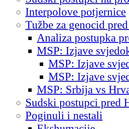
Interpolove potjernice
Tužbe za genocid pre
Analiza postupka p
MSP: Izjave svjedo
MSP: Izjave svje
MSP: Izjave svje
MSP: Srbija vs Hrva
Sudski postupci pred 
Poginuli i nestali
Ekshumacije