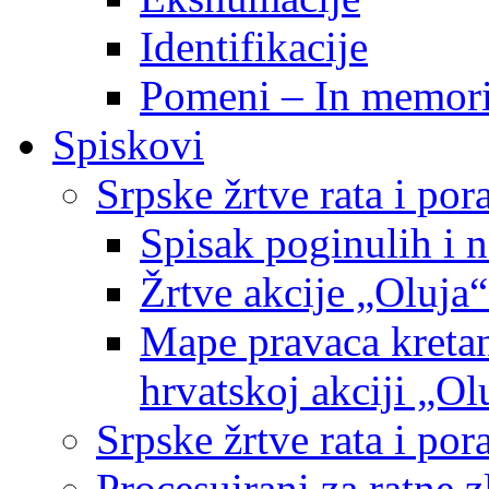
Identifikacije
Pomeni – In memor
Spiskovi
Srpske žrtve rata i po
Spisak poginulih i n
Žrtve akcije „Oluja“
Mape pravaca kretan
hrvatskoj akciji „Ol
Srpske žrtve rata i p
Procesuirani za ratne 