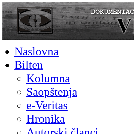
Naslovna
Bilten
Kolumna
Saopštenja
e-Veritas
Hronika
Autorski članci