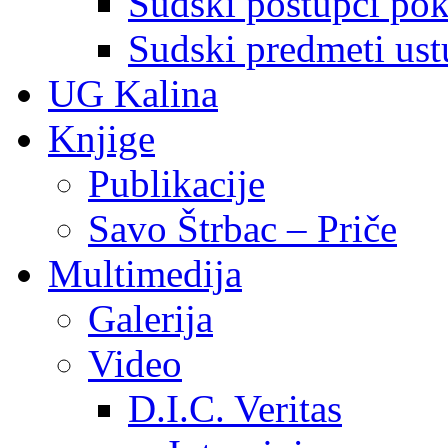
Sudski postupci pokr
Sudski predmeti ustu
UG Kalina
Knjige
Publikacije
Savo Štrbac – Priče
Multimedija
Galerija
Video
D.I.C. Veritas