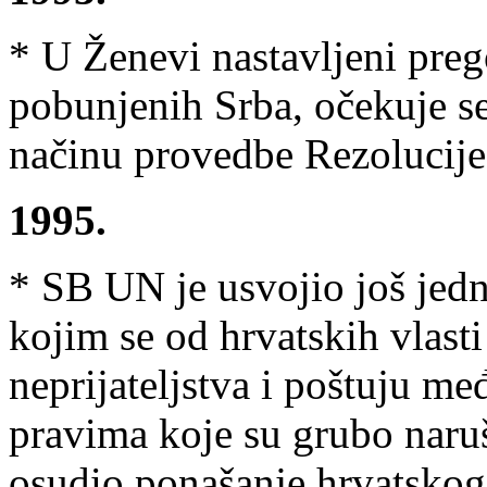
* U Ženevi nastavljeni preg
pobunjenih Srba, očekuje s
načinu provedbe Rezolucije 
1995.
* SB UN je usvojio još jed
kojim se od hrvatskih vlasti
neprijateljstva i poštuju m
pravima koje su grubo naruš
osudio ponašanje hrvatskog