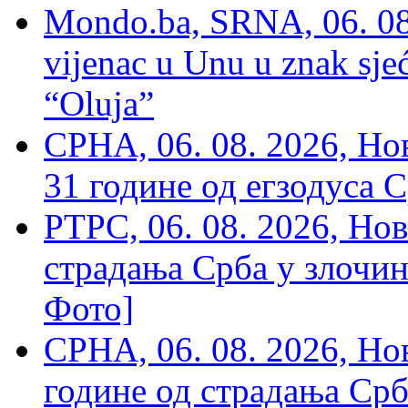
Mondo.ba, SRNA, 06. 08
vijenac u Unu u znak sjeć
“Oluja”
СРНА, 06. 08. 2026, Н
31 године од егзодуса С
РТРС, 06. 08. 2026, Нов
страдања Срба у злочин
Фото]
СРНА, 06. 08. 2026, Н
године од страдања Срб