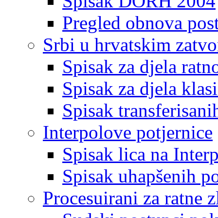
Spisak DORH 2004
Pregled obnova pos
Srbi u hrvatskim zatv
Spisak za djela ratn
Spisak za djela klas
Spisak transferisani
Interpolove potjernice
Spisak lica na Inte
Spisak uhapšenih po
Procesuirani za ratne z