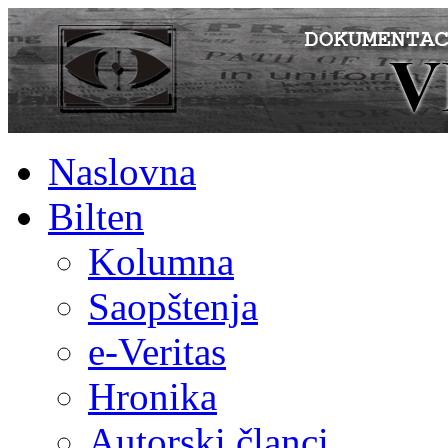
Naslovna
Bilten
Kolumna
Saopštenja
e-Veritas
Hronika
Autorski članci