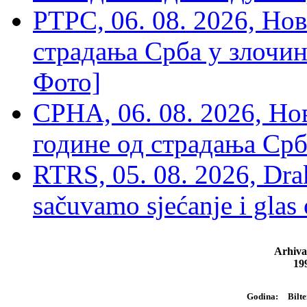
РТРС, 06. 08. 2026, Нов
страдања Срба у злочин
Фото]
СРНА, 06. 08. 2026, Н
године од страдања Срб
RTRS, 05. 08. 2026, Drak
sačuvamo sjećanje i glas
Arhiva
19
Bilte
Godina: