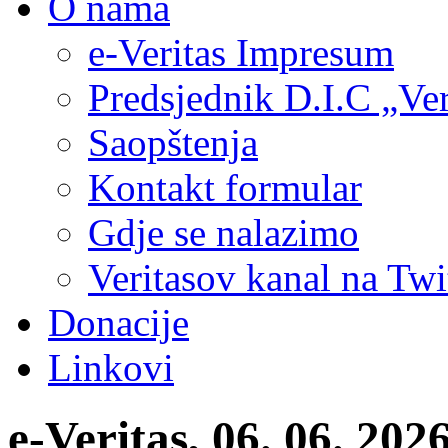
O nama
e-Veritas Impresum
Predsjednik D.I.C „Ver
Saopštenja
Kontakt formular
Gdje se nalazimo
Veritasov kanal na Twi
Donacije
Linkovi
e-Veritas, 06. 06. 20