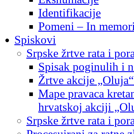
Identifikacije
Pomeni – In memor
Spiskovi
Srpske žrtve rata i po
Spisak poginulih i n
Žrtve akcije „Oluja“
Mape pravaca kretan
hrvatskoj akciji „Ol
Srpske žrtve rata i p
Procesuirani za ratne 