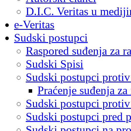
D.I.C. Veritas u medij
e-Veritas
Sudski postupci
Raspored suđenja za ra
Sudski Spisi
Sudski postupci proti
Praćenje suđenja za 
Sudski postupci proti
Sudski postupci pred 
Sudski postupci na pro