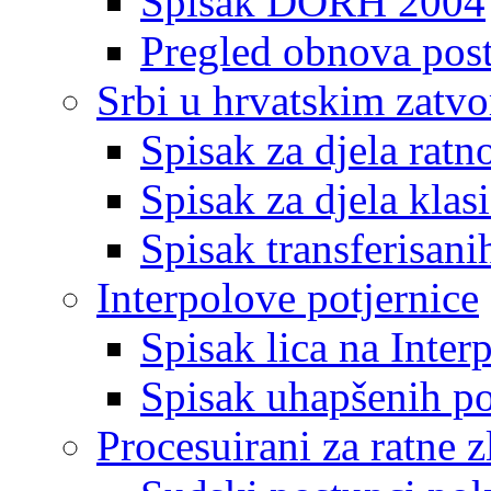
Spisak DORH 2004
Pregled obnova pos
Srbi u hrvatskim zatv
Spisak za djela ratn
Spisak za djela klas
Spisak transferisani
Interpolove potjernice
Spisak lica na Inte
Spisak uhapšenih po
Procesuirani za ratne z