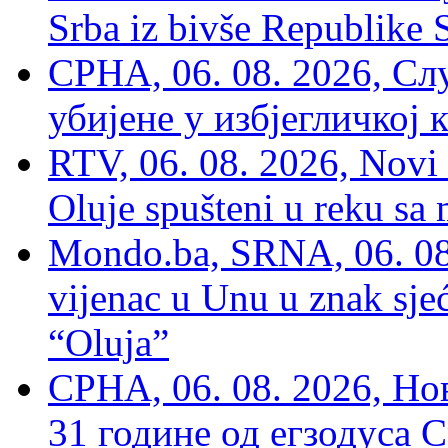
Srba iz bivše Republike 
СРНА, 06. 08. 2026, Сл
убијене у избјегличкој 
RTV, 06. 08. 2026, Novi 
Oluje spušteni u reku sa
Mondo.ba, SRNA, 06. 08
vijenac u Unu u znak sjeć
“Oluja”
СРНА, 06. 08. 2026, Н
31 године од егзодуса С