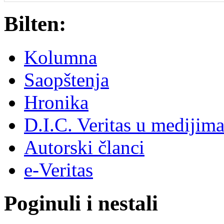
Bilten:
Kolumna
Saopštenja
Hronika
D.I.C. Veritas u medijim
Autorski članci
e-Veritas
Poginuli i nestali