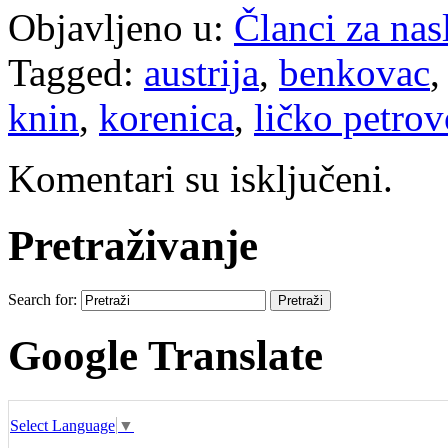
Objavljeno u:
Članci za na
Tagged:
austrija
,
benkovac
knin
,
korenica
,
ličko petrov
Komentari su isključeni.
Pretraživanje
Search for:
Google Translate
Select Language
▼