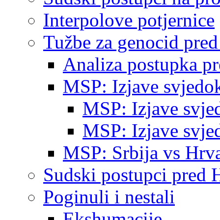
Interpolove potjernice
Tužbe za genocid pre
Analiza postupka p
MSP: Izjave svjedo
MSP: Izjave svje
MSP: Izjave svje
MSP: Srbija vs Hrva
Sudski postupci pred 
Poginuli i nestali
Ekshumacije