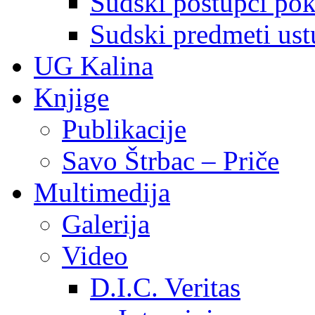
Sudski postupci pokr
Sudski predmeti ustu
UG Kalina
Knjige
Publikacije
Savo Štrbac – Priče
Multimedija
Galerija
Video
D.I.C. Veritas