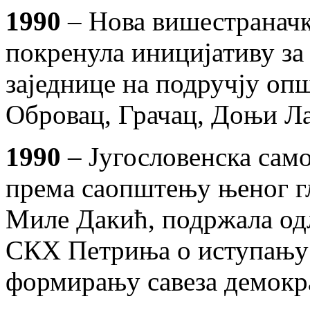
1990
– Нова вишестранач
покренула иницијативу за
заједнице на подручју оп
Обровац, Грачац, Доњи Ла
1990
– Југословенска само
према саопштењу њеног гл
Миле Дакић, подржала од
СКХ Петриња о иступању 
формирању савеза демокра