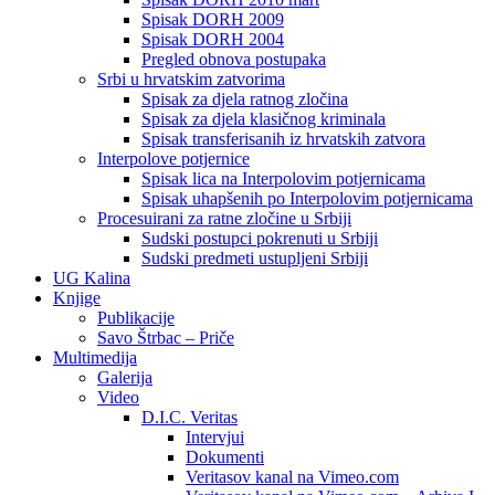
Spisak DORH 2009
Spisak DORH 2004
Pregled obnova postupaka
Srbi u hrvatskim zatvorima
Spisak za djela ratnog zločina
Spisak za djela klasičnog kriminala
Spisak transferisanih iz hrvatskih zatvora
Interpolove potjernice
Spisak lica na Interpolovim potjernicama
Spisak uhapšenih po Interpolovim potjernicama
Procesuirani za ratne zločine u Srbiji
Sudski postupci pokrenuti u Srbiji
Sudski predmeti ustupljeni Srbiji
UG Kalina
Knjige
Publikacije
Savo Štrbac – Priče
Multimedija
Galerija
Video
D.I.C. Veritas
Intervjui
Dokumenti
Veritasov kanal na Vimeo.com