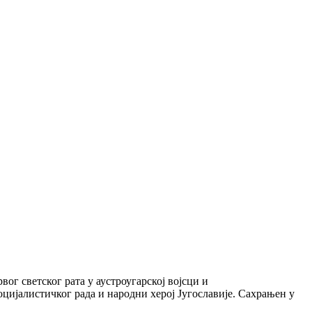
вог светског рата у аустроугарској војсци и
ијалистичког рада и народни херој Југославије. Сахрањен у