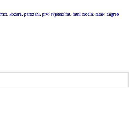
irmct
,
kozara
,
partizani
,
prvi svjetski rat
,
ratni zločin
,
sisak
,
zagreb