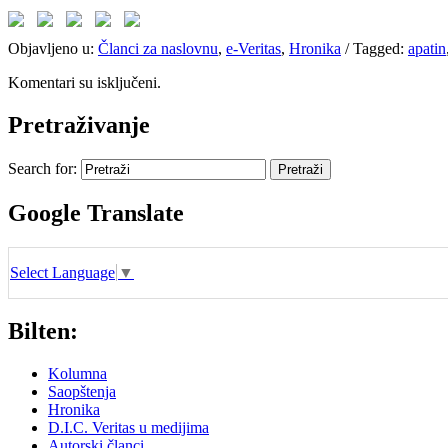
Objavljeno u:
Članci za naslovnu
,
e-Veritas
,
Hronika
/
Tagged:
apatin
Komentari su isključeni.
Pretraživanje
Search for:
Google Translate
Select Language
▼
Bilten:
Kolumna
Saopštenja
Hronika
D.I.C. Veritas u medijima
Autorski članci