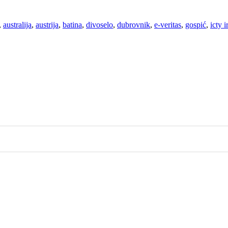
,
australija
,
austrija
,
batina
,
divoselo
,
dubrovnik
,
e-veritas
,
gospić
,
icty 