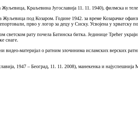
уљевица, Краљевина Југославија 11. 11. 1940), филмска и телев
 Жуљевица под Козаром. Године 1942. за време Козарачке офанзи
ортовали, прво у логор за децу у Сиску. Усвојена у хрватску пор
м светском рату почела Батинска битка. Јединице Трећег украј
ке снаге.
и видео-материјал о ратним злочинима исламских верских ратн
ија, 1947 – Београд, 11. 11. 2008), манекенка и најуспешнија М