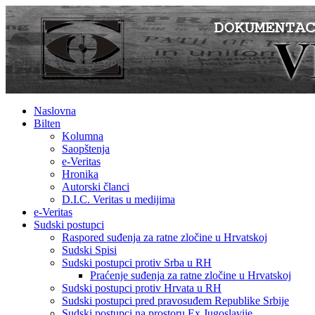
Naslovna
Bilten
Kolumna
Saopštenja
e-Veritas
Hronika
Autorski članci
D.I.C. Veritas u medijima
e-Veritas
Sudski postupci
Raspored suđenja za ratne zločine u Hrvatskoj
Sudski Spisi
Sudski postupci protiv Srba u RH
Praćenje suđenja za ratne zločine u Hrvatskoj
Sudski postupci protiv Hrvata u RH
Sudski postupci pred pravosuđem Republike Srbije
Sudski postupci na prostoru Ex Jugoslavije