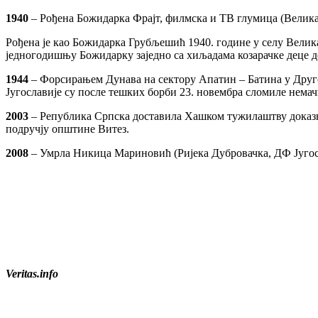
1940
– Рођена Божидарка Фрајт, филмска и ТВ глумица (Велика Ж
Рођена је као Божидарка Грубљешић 1940. године у селу Велика
једногодишњу Божидарку заједно са хиљадама козарачке деце деп
1944
– Форсирањем Дунава на сектору Апатин – Батина у Друго
Југославије су после тешких борби 23. новембра сломиле немач
2003
– Република Српска доставила Хашком тужилаштву доказн
подручју општине Витез.
2008
– Умрла Никица Мариновић (Ријека Дубровачка, ДФ Југослав
Veritas.info