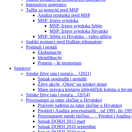
Interpolove potjernice
Tužbe za genocid pred MSP
Analiza postupka pred MSP
MSP: Izjave svjedoka
MSP: Izjave svjedoka Srbije
MSP: Izjave svjedoka Hrvatske
MSP: Srbija vs Hrvatska – video arhiva
Sudski postupci pred Haškim tribunalom
Poginuli i nestali
Ekshumacije
Identifikacije
Pomeni – In memoriam
Spiskovi
Srpske žrtve rata i poraća… [2021]
Spisak poginulih i nestalih
Žrtve akcije „Oluja“ na srpskoj strani
Mape pravaca kretanja izbjegličkih kolona u hrvats
Srpske žrtve rata i poraća…[2014]
Procesuirani za ratne zločine u Hrvatskoj
Praćenje suđenja za ratne zločine u Hrvatskoj
Pregled i Analiza procesuiranih…od 1991. do 1995
Procesuiranje ratnih zločina… – Pregled i Analiza (
Spisak DORH 2013 mart
Spisak DORH 2010 septembar
Spisak DORH 2010 mart