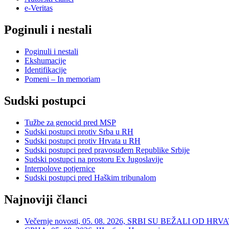
e-Veritas
Poginuli i nestali
Poginuli i nestali
Ekshumacije
Identifikacije
Pomeni – In memoriam
Sudski postupci
Tužbe za genocid pred MSP
Sudski postupci protiv Srba u RH
Sudski postupci protiv Hrvata u RH
Sudski postupci pred pravosuđem Republike Srbije
Sudski postupci na prostoru Ex Jugoslavije
Interpolove potjernice
Sudski postupci pred Haškim tribunalom
Najnoviji članci
Večernje novosti, 05. 08. 2026, SRBI SU BEŽALI OD HRVATSKE