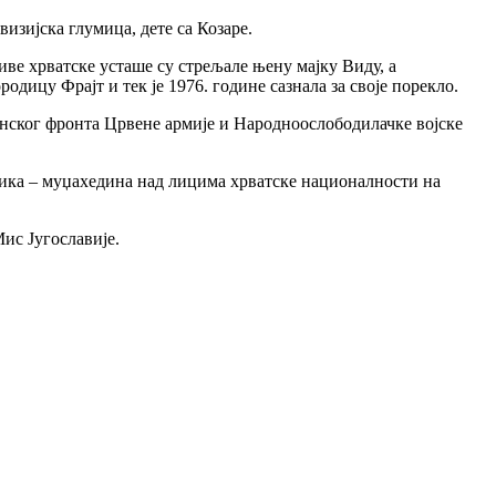
изијска глумица, дете са Козаре.
ве хрватске усташе су стрељале њену мајку Виду, а
одицу Фрајт и тек је 1976. године сазнала за своје порекло.
инског фронта Црвене армије и Народноослободилачке војске
ика – муџахедина над лицима хрватске националности на
ис Југославије.