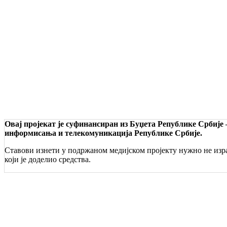
Овај пројекат је суфинансиран из Буџета Републике Србије
информисања и телекомуникација Републике Србије.
Ставови изнети у подржаном медијском пројекту нужно не изра
који је доделио средства.