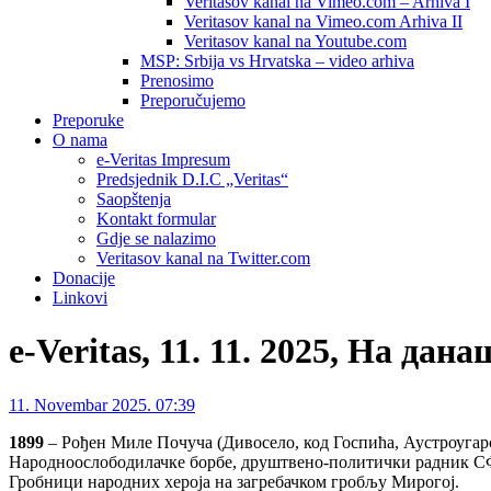
Veritasov kanal na Vimeo.com – Arhiva I
Veritasov kanal na Vimeo.com Arhiva II
Veritasov kanal na Youtube.com
MSP: Srbija vs Hrvatska – video arhiva
Prenosimo
Preporučujemo
Preporuke
O nama
e-Veritas Impresum
Predsjednik D.I.C „Veritas“
Saopštenja
Kontakt formular
Gdje se nalazimo
Veritasov kanal na Twitter.com
Donacije
Linkovi
e-Veritas, 11. 11. 2025, На да
11. Novembar 2025. 07:39
1899
– Рођен Миле Почуча (Дивосело, код Госпића, Аустроугарска
Народноослободилачке борбе, друштвено-политички радник СФР 
Гробници народних хероја на загребачком гробљу Мирогој.