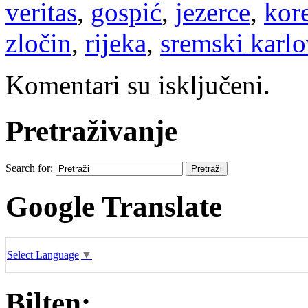
veritas
,
gospić
,
jezerce
,
kor
zločin
,
rijeka
,
sremski karlo
Komentari su isključeni.
Pretraživanje
Search for:
Google Translate
Select Language
▼
Bilten: