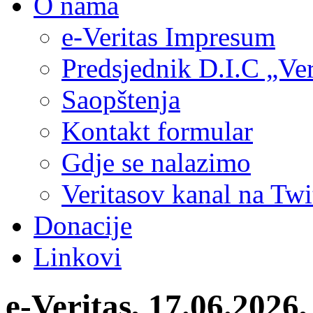
O nama
e-Veritas Impresum
Predsjednik D.I.C „Ver
Saopštenja
Kontakt formular
Gdje se nalazimo
Veritasov kanal na Twi
Donacije
Linkovi
e-Veritas, 17.06.202