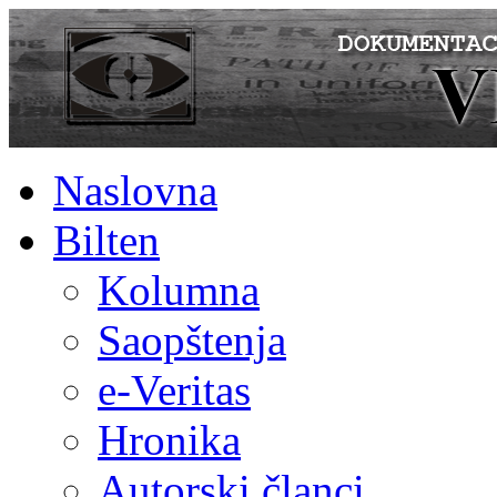
Naslovna
Bilten
Kolumna
Saopštenja
e-Veritas
Hronika
Autorski članci