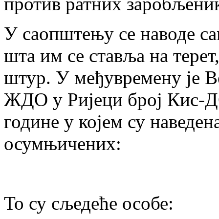
против ратних заробљеник
У саопштењу се наводе са
шта им се ставља на терет,
штур. У међувремену је В
ЖДО у Ријеци број Кис-ДО
године у којем су наведен
осумњичених:
То су сљедеће особе: