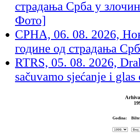
страдања Срба у злочин
Фото]
СРНА, 06. 08. 2026, Н
године од страдања Срб
RTRS, 05. 08. 2026, Drak
sačuvamo sjećanje i glas
Arhiva
19
Bilte
Godina: