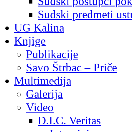
Sudski postupci pokr
Sudski predmeti ustu
UG Kalina
Knjige
Publikacije
Savo Štrbac – Priče
Multimedija
Galerija
Video
D.I.C. Veritas