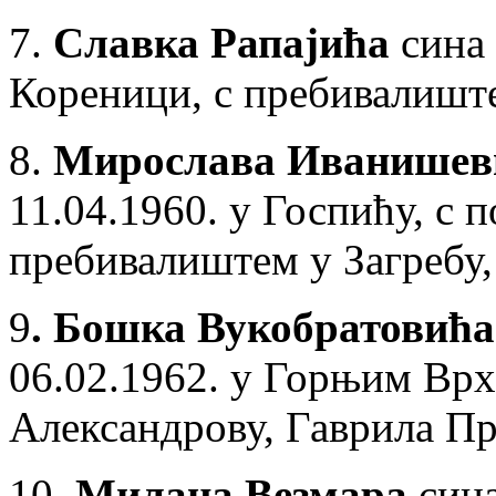
7.
Славка Рапајића
сина 
Кореници, с пребивалиште
8.
Мирослава Иванишев
11.04.1960. у Госпићу, с
пребивалиштем у Загребу,
9
. Бошка Вукобратовића
06.02.1962. у Горњим Вр
Александрову, Гаврила Пр
10.
Милана Везмара
сина