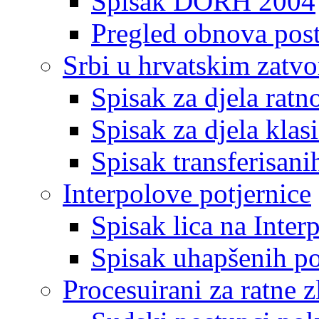
Spisak DORH 2004
Pregled obnova pos
Srbi u hrvatskim zatv
Spisak za djela ratn
Spisak za djela klas
Spisak transferisani
Interpolove potjernice
Spisak lica na Inte
Spisak uhapšenih po
Procesuirani za ratne z