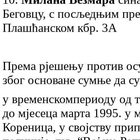
Беговцу, с посљедњим пр
Плашћанском кбр. 3А
Према рјешењу против ос
због основане сумње да су
у временскомпериоду од т
до мјесеца марта 1995. у
Кореница, у својству прип