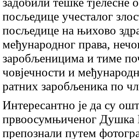
задобили тешке тјелесне 
посљедице учесталог злос
посљедице на њихово здр
међународног права, нечо
заробљеницима и тиме по
човјечности и међународн
ратних заробљеника по чл
Интересантно је да су ош
првоосумњиченог Душка К
препознали путем фотогра