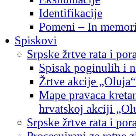
Identifikacije
Pomeni – In memor
Spiskovi
Srpske žrtve rata i po
Spisak poginulih i n
Žrtve akcije „Oluja“
Mape pravaca kretan
hrvatskoj akciji „Ol
Srpske žrtve rata i p
Procesuirani za ratne 