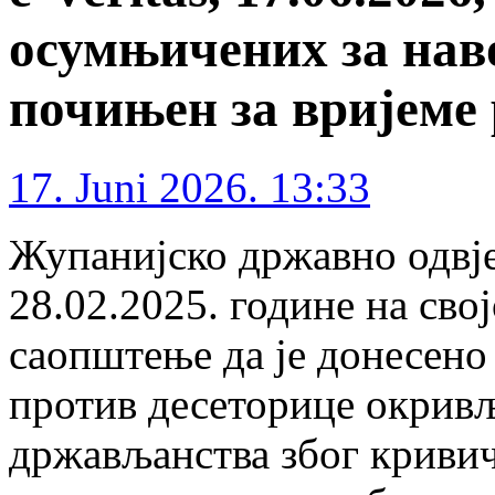
осумњичених за нав
почињен за вријеме
17. Juni 2026. 13:33
Жупанијско државно одвје
28.02.2025. године на сво
саопштење да је донесено
против десеторице окрив
држављанства због кривич