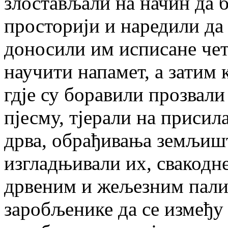
злостављали на начин да б
просторији и наредили да 
доносили им исписане чет
научити напамет, а затим 
гдје су боравили прозвали
пјесму, тјерали на присил
дрва, обрађивања земљишт
изгладњивали их, свакодн
дрвеним и жељезним пали
заробљенике да се између с