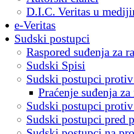
D.I.C. Veritas u medij
e-Veritas
Sudski postupci
Raspored suđenja za ra
Sudski Spisi
Sudski postupci proti
Praćenje suđenja za 
Sudski postupci proti
Sudski postupci pred 
Sudski postupci na pro