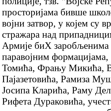
полиције, тзв. “Војске Ре
просторијама бивше школе
војни затвор, у којем су 
стражара над припадници
Армије биХ заробљенима 
паравојним формацијама,
Томића, Фрању Микића, 
Пајазетовића, Рамиза Му
Јосипа Кларића, Раму Де
Рифета Дураковића, учес