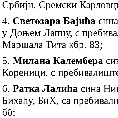
Србији, Сремски Карловци
4.
Светозара Бајића
сина
у Доњем Лапцу, с пребив
Маршала Тита кбр. 83;
5.
Милана Калембера
син
Кореници, с пребивалиште
6.
Ратка Лалића
сина Ник
Бихаћу, БиХ, са пребива
бб;