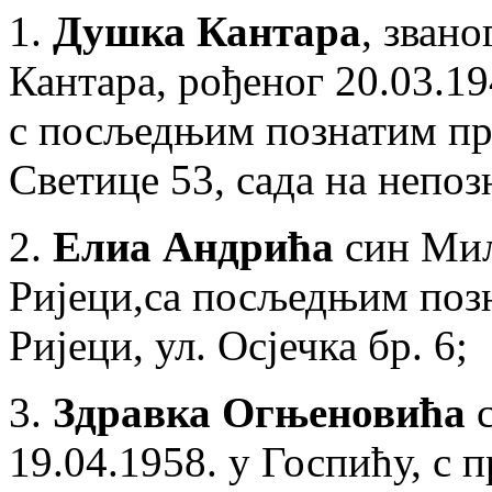
1.
Душка Кантара
, звано
Кантара, рођеног 20.03.1
с посљедњим познатим пр
Светице 53, сада на непоз
2.
Елиа Андрића
син Мила
Ријеци,са посљедњим поз
Ријеци, ул. Осјечка бр. 6;
3.
Здравка Огњеновића
с
19.04.1958. у Госпићу, с