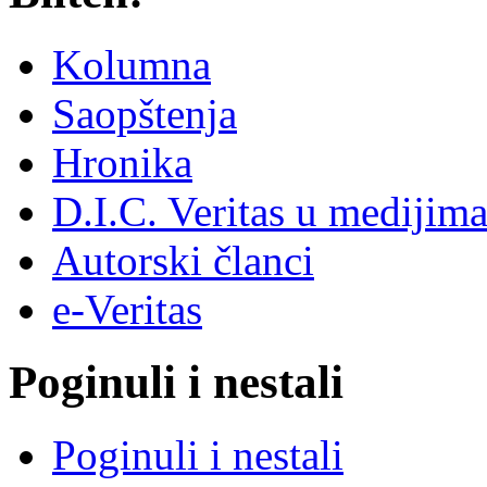
Kolumna
Saopštenja
Hronika
D.I.C. Veritas u medijim
Autorski članci
e-Veritas
Poginuli i nestali
Poginuli i nestali