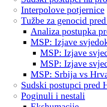
Interpolove potjernice
Tužbe za genocid pre
Analiza postupka p
MSP: Izjave svjedo
MSP: Izjave svje
MSP: Izjave svje
MSP: Srbija vs Hrva
Sudski postupci pred 
Poginuli i nestali
Ekshumacije