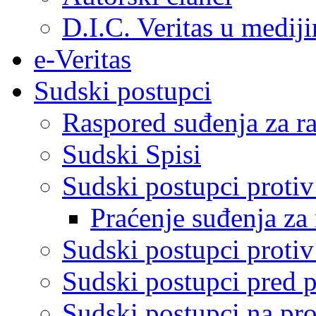
D.I.C. Veritas u medij
e-Veritas
Sudski postupci
Raspored suđenja za ra
Sudski Spisi
Sudski postupci proti
Praćenje suđenja za 
Sudski postupci proti
Sudski postupci pred 
Sudski postupci na pro