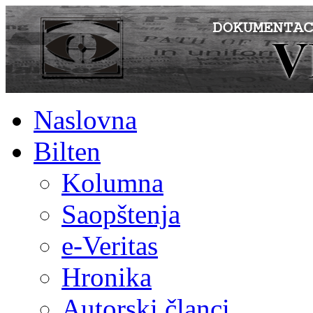
Naslovna
Bilten
Kolumna
Saopštenja
e-Veritas
Hronika
Autorski članci