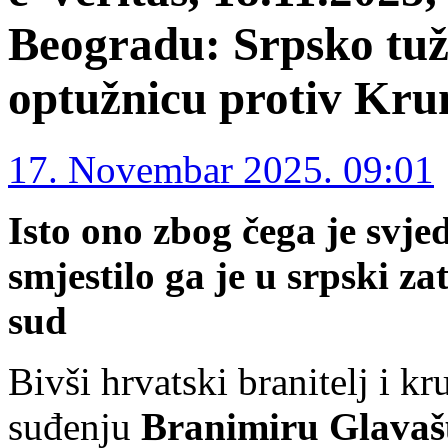
Beogradu: Srpsko tuži
optužnicu protiv Kru
17. Novembar 2025. 09:01
Isto ono zbog čega je svj
smjestilo ga je u srpski za
sud
Bivši hrvatski branitelj i k
suđenju
Branimiru Glavaš