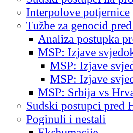
Interpolove potjernice
Tužbe za genocid pre
Analiza postupka p
MSP: Izjave svjedo
MSP: Izjave svje
MSP: Izjave svje
MSP: Srbija vs Hrva
Sudski postupci pred 
Poginuli i nestali
Ekshumacije