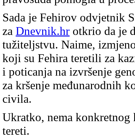
Sada je Fehirov odvjetnik S
za
Dnevnik.hr
otkrio da je
tužiteljstvu. Naime, izmjen
koji su Fehira teretili za k
i poticanja na izvršenje geno
za kršenje međunarodnih ko
civila.
Ukratko, nema konkretnog k
tereti.