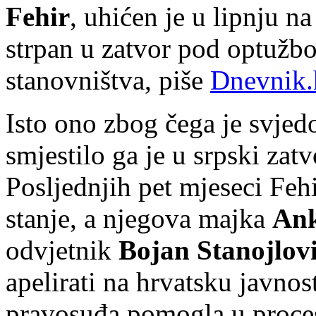
Fehir
, uhićen je u lipnju na
strpan u zatvor pod optužbo
stanovništva, piše
Dnevnik.
Isto ono zbog čega je svjed
smjestilo ga je u srpski zat
Posljednjih pet mjeseci Feh
stanje, a njegova majka
Ank
odvjetnik
Bojan Stanojlov
apelirati na hrvatsku javnost
pravosuđa pomogla u proces