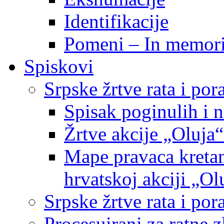
Identifikacije
Pomeni – In memor
Spiskovi
Srpske žrtve rata i po
Spisak poginulih i n
Žrtve akcije „Oluja“
Mape pravaca kretan
hrvatskoj akciji „Ol
Srpske žrtve rata i p
Procesuirani za ratne 