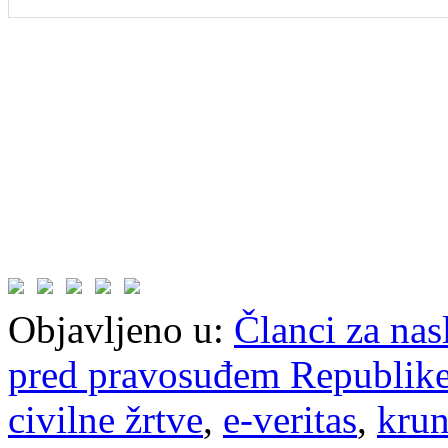
Objavljeno u:
Članci za na
pred pravosuđem Republike
civilne žrtve
,
e-veritas
,
krun