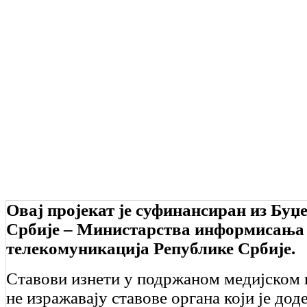
Овај пројекат је суфинансиран из Буџ
Србије – Министарства информисања
телекомуникација Републике Србије.
Ставови изнети у подржаном медијском 
не изражавају ставове органа који је дод