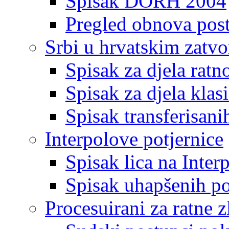
Spisak DORH 2004
Pregled obnova pos
Srbi u hrvatskim zatv
Spisak za djela ratn
Spisak za djela klas
Spisak transferisani
Interpolove potjernice
Spisak lica na Inte
Spisak uhapšenih po
Procesuirani za ratne z