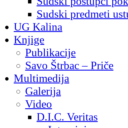
Sudski postupci pokr
Sudski predmeti ustu
UG Kalina
Knjige
Publikacije
Savo Štrbac – Priče
Multimedija
Galerija
Video
D.I.C. Veritas