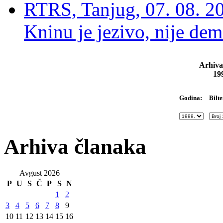
RTRS, Tanjug, 07. 08. 2
Kninu je jezivo, nije dem
Arhiva
19
Bilte
Godina:
Arhiva članaka
Avgust 2026
P
U
S
Č
P
S
N
1
2
3
4
5
6
7
8
9
10
11
12
13
14
15
16