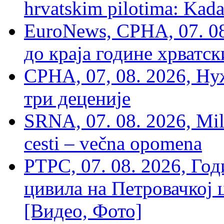
hrvatskim pilotima: Kada
EuroNews, СРНА, 07. 0
до краја године хрватс
СРНА, 07, 08. 2026, Ну
три деценије
SRNA, 07. 08. 2026, Mil
cesti – večna opomena
РТРС, 07. 08. 2026, Г
цивила на Петровачкој ц
[Видео, Фото]