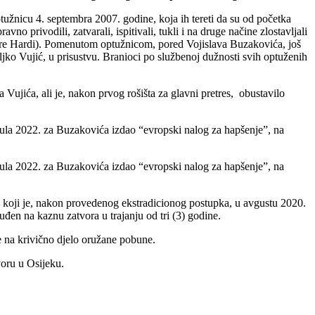
užnicu 4. septembra 2007. godine, koja ih tereti da su od početka
o privodili, zatvarali, ispitivali, tukli i na druge načine zlostavljali
i Pere Hardi). Pomenutom optužnicom, pored Vojislava Buzakovića, još
ko Vujić, u prisustvu. Branioci po službenoj dužnosti svih optuženih
ujića, ali je, nakon prvog rošišta za glavni pretres, obustavilo
jula 2022. za Buzakovića izdao “evropski nalog za hapšenje”, na
jula 2022. za Buzakovića izdao “evropski nalog za hapšenje”, na
 koji je, nakon provedenog ekstradicionog postupka, u avgustu 2020.
en na kaznu zatvora u trajanju od tri (3) godine.
e na krivično djelo oružane pobune.
voru u Osijeku.