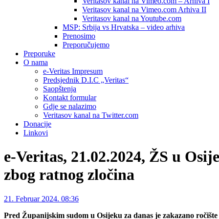
Veritasov kanal na Vimeo.com – Arhiva I
Veritasov kanal na Vimeo.com Arhiva II
Veritasov kanal na Youtube.com
MSP: Srbija vs Hrvatska – video arhiva
Prenosimo
Preporučujemo
Preporuke
O nama
e-Veritas Impresum
Predsjednik D.I.C „Veritas“
Saopštenja
Kontakt formular
Gdje se nalazimo
Veritasov kanal na Twitter.com
Donacije
Linkovi
e-Veritas, 21.02.2024, ŽS u Osij
zbog ratnog zločina
21. Februar 2024. 08:36
Pred Županijskim sudom u Osijeku za danas je zakazano ročište z