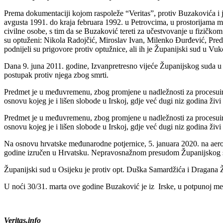
Prema dokumentaciji kojom raspoleže “Veritas”, protiv Buzakovića i j
avgusta 1991. do kraja februara 1992. u Petrovcima, u prostorijama milic
civilne osobe, s tim da se Buzaković tereti za učestvovanje u fizičko
su optuženi: Nikola Radojčić, Miroslav Ivan, Milenko Đurđević, Predr
podnijeli su prigovore protiv optužnice, ali ih je Županijski sud u V
Dana 9. juna 2011. godine, Izvanpretresno vijeće Županijskog suda u V
postupak protiv njega zbog smrti.
Predmet je u međuvremenu, zbog promjene u nadležnosti za procesuiran
osnovu kojeg je i lišen slobode u Irskoj, gdje već dugi niz godina živ
Predmet je u međuvremenu, zbog promjene u nadležnosti za procesuiran
osnovu kojeg je i lišen slobode u Irskoj, gdje već dugi niz godina živ
Na osnovu hrvatske međunarodne potjernice, 5. januara 2020. na aero
godine izručen u Hrvatsku. Nepravosnažnom presudom Županijskog suda
Županijski sud u Osijeku je protiv opt. Duška Samardžića i Dragana Ž
U noći 30/31. marta ove godine Buzaković je iz Irske, u potpunoj med
Veritas.info