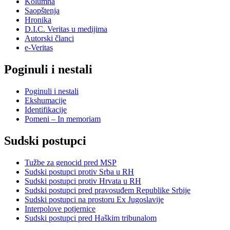
Kolumna
Saopštenja
Hronika
D.I.C. Veritas u medijima
Autorski članci
e-Veritas
Poginuli i nestali
Poginuli i nestali
Ekshumacije
Identifikacije
Pomeni – In memoriam
Sudski postupci
Tužbe za genocid pred MSP
Sudski postupci protiv Srba u RH
Sudski postupci protiv Hrvata u RH
Sudski postupci pred pravosuđem Republike Srbije
Sudski postupci na prostoru Ex Jugoslavije
Interpolove potjernice
Sudski postupci pred Haškim tribunalom