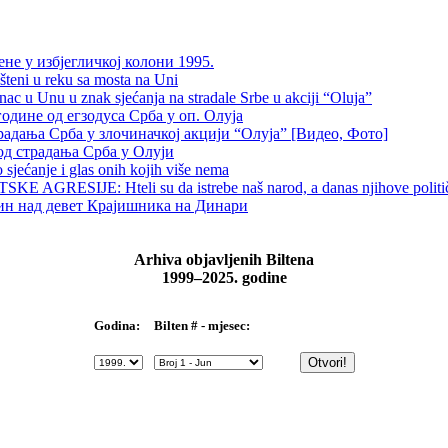
не у избјегличкој колони 1995.
šteni u reku sa mosta na Uni
 u Unu u znak sjećanja na stradale Srbe u akciji “Oluja”
одине од егзодуса Срба у оп. Олуја
традања Срба у злочиначкој акцији “Олуја” [Видео, Фото]
од страдања Срба у Олуји
sjećanje i glas onih kojih više nema
 AGRESIJE: Hteli su da istrebe naš narod, a danas njihove političk
чин над девет Крајишника на Динари
Arhiva objavljenih Biltena
1999–2025. godine
Bilten # - mjesec:
Godina: