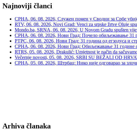
Najnoviji članci
СРНА, 06. 08. 2026, Служен помен у Сводни за Србе убије
RTV, 06. 08. 2026, Novi Grad: Venci za srpske žrtve Oluje spu
Mondo.ba, SRNA, 06. 08. 2026, U Novom Gradu spušten vijenac
СРНА, 06. 08. 2026, Нови Град: Почело обиљежавање 31 г
РТРС, 06. 08. 2026, Нови Град: 31 година од егзодуса и с
СРНА, 06. 08. 2026, Нови Град: Обиљежавање 31 године 
RTRS, 05. 08. 2026, Drakulić: Umjetnost je način da sačuvamo 
Večernje novosti, 05. 08. 2026, SRBI SU BEŽALI OD HRVATSKE
СРНА, 05. 08. 2026, Штрбац: Нико није одговарао за зло
Arhiva članaka