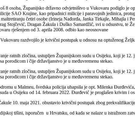
oš 8 osoba, Županijsko državno odvjetništvo u Vukovaru podiglo je opt
ije SAO Krajine, kao pripadnici milicije i paravojnih jedinica, protupravn
m maltretiranju četiri osobe (Irineja Nađorđa, Janka Tirkajle, Mihajla 
ag Stojčević, Dragan Žakula i Duško Samardžić, svi u odsustvu, te Želj
ukovaru rješenjem od 3. aprila 2008. odbio kao neosnovane
ukovaru razdvojilo je krivični postupak u odnosu na optuženog Željka V
je ratnih zločina, ustupljen Županijskom sudu u Osijeku, koji je 12. 
i sa porodicom i čije državljanstvo je u međuvremenu stekao.
je ratnih zločina, ustupljen Županijskom sudu u Osijeku, koji je 12. 
i sa porodicom i čije državljanstvo je u međuvremenu stekao.
dromu u Malmeu, švedska policija uhapsila je opt. Milenka Đurđevića,
 u Osijeku od 14. februara 2022. Đurđević je proglašen krivim i osuđ
akule 10. maja 2021. obustavio krivični postupak zbog prekvalifikacij
ijskoj tišini, isporučen u Hrvatsku, od kada se nalaze u istražnom zat