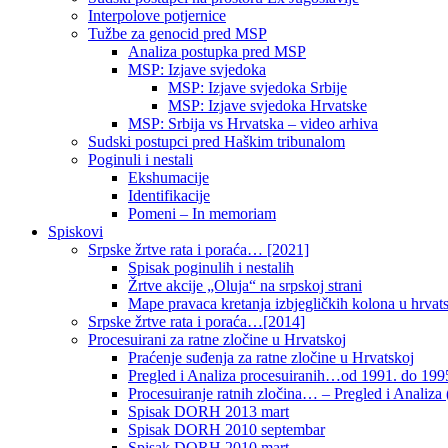
Interpolove potjernice
Tužbe za genocid pred MSP
Analiza postupka pred MSP
MSP: Izjave svjedoka
MSP: Izjave svjedoka Srbije
MSP: Izjave svjedoka Hrvatske
MSP: Srbija vs Hrvatska – video arhiva
Sudski postupci pred Haškim tribunalom
Poginuli i nestali
Ekshumacije
Identifikacije
Pomeni – In memoriam
Spiskovi
Srpske žrtve rata i poraća… [2021]
Spisak poginulih i nestalih
Žrtve akcije „Oluja“ na srpskoj strani
Mape pravaca kretanja izbjegličkih kolona u hrvats
Srpske žrtve rata i poraća…[2014]
Procesuirani za ratne zločine u Hrvatskoj
Praćenje suđenja za ratne zločine u Hrvatskoj
Pregled i Analiza procesuiranih…od 1991. do 1995
Procesuiranje ratnih zločina… – Pregled i Analiza (
Spisak DORH 2013 mart
Spisak DORH 2010 septembar
Spisak DORH 2010 mart