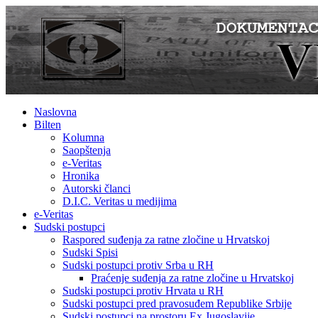
Naslovna
Bilten
Kolumna
Saopštenja
e-Veritas
Hronika
Autorski članci
D.I.C. Veritas u medijima
e-Veritas
Sudski postupci
Raspored suđenja za ratne zločine u Hrvatskoj
Sudski Spisi
Sudski postupci protiv Srba u RH
Praćenje suđenja za ratne zločine u Hrvatskoj
Sudski postupci protiv Hrvata u RH
Sudski postupci pred pravosuđem Republike Srbije
Sudski postupci na prostoru Ex Jugoslavije