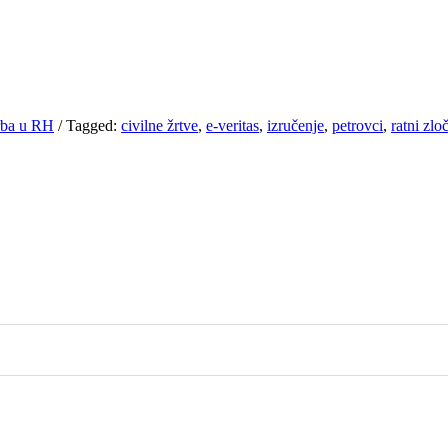
Srba u RH
/
Tagged:
civilne žrtve
,
e-veritas
,
izručenje
,
petrovci
,
ratni zlo