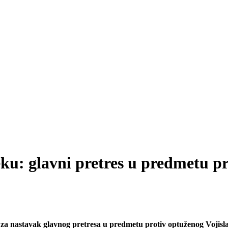
eku: glavni pretres u predmetu p
a nastavak glavnog pretresa u predmetu protiv optuženog Vojislav