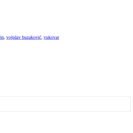
čin
,
vojislav buzaković
,
vukovar