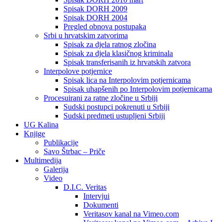
Spisak DORH 2009
Spisak DORH 2004
Pregled obnova postupaka
Srbi u hrvatskim zatvorima
Spisak za djela ratnog zločina
Spisak za djela klasičnog kriminala
Spisak transferisanih iz hrvatskih zatvora
Interpolove potjernice
Spisak lica na Interpolovim potjernicama
Spisak uhapšenih po Interpolovim potjernicama
Procesuirani za ratne zločine u Srbiji
Sudski postupci pokrenuti u Srbiji
Sudski predmeti ustupljeni Srbiji
UG Kalina
Knjige
Publikacije
Savo Štrbac – Priče
Multimedija
Galerija
Video
D.I.C. Veritas
Intervjui
Dokumenti
Veritasov kanal na Vimeo.com