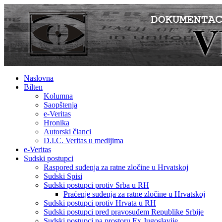
Naslovna
Bilten
Kolumna
Saopštenja
e-Veritas
Hronika
Autorski članci
D.I.C. Veritas u medijima
e-Veritas
Sudski postupci
Raspored suđenja za ratne zločine u Hrvatskoj
Sudski Spisi
Sudski postupci protiv Srba u RH
Praćenje suđenja za ratne zločine u Hrvatskoj
Sudski postupci protiv Hrvata u RH
Sudski postupci pred pravosuđem Republike Srbije
Sudski postupci na prostoru Ex Jugoslavije