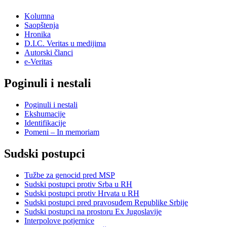
Kolumna
Saopštenja
Hronika
D.I.C. Veritas u medijima
Autorski članci
e-Veritas
Poginuli i nestali
Poginuli i nestali
Ekshumacije
Identifikacije
Pomeni – In memoriam
Sudski postupci
Tužbe za genocid pred MSP
Sudski postupci protiv Srba u RH
Sudski postupci protiv Hrvata u RH
Sudski postupci pred pravosuđem Republike Srbije
Sudski postupci na prostoru Ex Jugoslavije
Interpolove potjernice