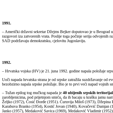
1991.
– Američki državni sekretar Džejms Bejker doputovao je u Beograd u 
razgovori iza zatvorenih vrata. Poslije toga počinje serija odvojenih 
SAD podržavaju demokratsku, cjelovitu Jugoslaviju.
1992.
– Hrvatska vojska (HV) je 21. juna 1992. godine napala položaje srpsk
Uoči napada hrvatska strana je od srpske zatražila suzdržavanje od eve
bezobzirno napala srpske položaje. Bio je to prvi veći napad vojn
– Tužan epilog tog mučkog napada je
40 ubijenih srpskih teritorija
zarobljenicima, pod prijetnjom smrću, da ih bacaju u krašku jamu na
Željko (1972), Ćosić Đorđe (1951). Ćuruvija Miloš (1973), Džepina B
Karabuva Branko (1954), Kostić Jovan (1940), Kovačević Damjan (194
Janko (1957), Medaković Savica (1969), Medaković Vladimir (1952)