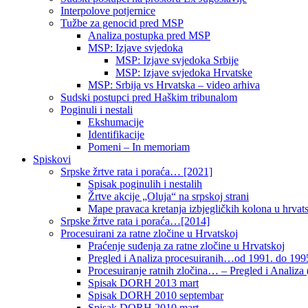
Interpolove potjernice
Tužbe za genocid pred MSP
Analiza postupka pred MSP
MSP: Izjave svjedoka
MSP: Izjave svjedoka Srbije
MSP: Izjave svjedoka Hrvatske
MSP: Srbija vs Hrvatska – video arhiva
Sudski postupci pred Haškim tribunalom
Poginuli i nestali
Ekshumacije
Identifikacije
Pomeni – In memoriam
Spiskovi
Srpske žrtve rata i poraća… [2021]
Spisak poginulih i nestalih
Žrtve akcije „Oluja“ na srpskoj strani
Mape pravaca kretanja izbjegličkih kolona u hrvats
Srpske žrtve rata i poraća…[2014]
Procesuirani za ratne zločine u Hrvatskoj
Praćenje suđenja za ratne zločine u Hrvatskoj
Pregled i Analiza procesuiranih…od 1991. do 1995
Procesuiranje ratnih zločina… – Pregled i Analiza (
Spisak DORH 2013 mart
Spisak DORH 2010 septembar
Spisak DORH 2010 mart