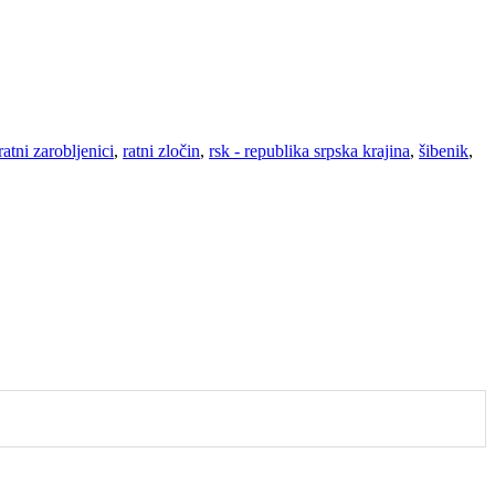
ratni zarobljenici
,
ratni zločin
,
rsk - republika srpska krajina
,
šibenik
,