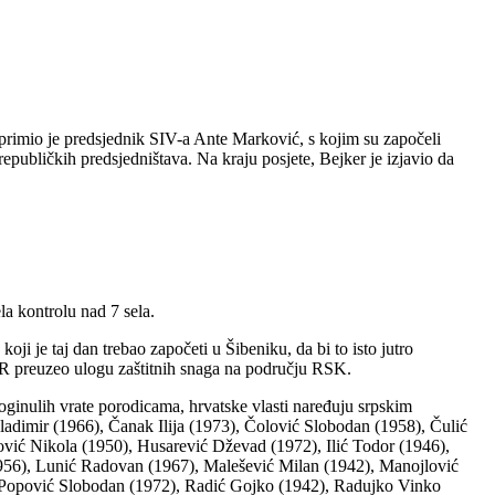
primio je predsjednik SIV-a Ante Marković, s kojim su započeli
epubličkih predsjedništava. Na kraju posjete, Bejker je izjavio da
la kontrolu nad 7 sela.
i je taj dan trebao započeti u Šibeniku, da bi to isto jutro
R preuzeo ulogu zaštitnih snaga na području RSK.
poginulih vrate porodicama, hrvatske vlasti naređuju srpskim
adimir (1966), Čanak Ilija (1973), Čolović Slobodan (1958), Čulić
ović Nikola (1950), Husarević Dževad (1972), Ilić Todor (1946),
1956), Lunić Radovan (1967), Malešević Milan (1942), Manojlović
 Popović Slobodan (1972), Radić Gojko (1942), Radujko Vinko