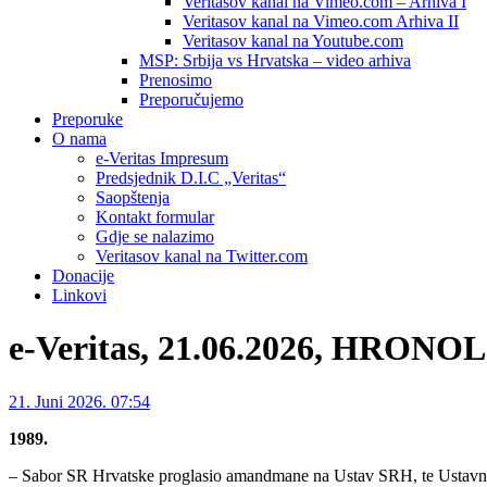
Veritasov kanal na Vimeo.com – Arhiva I
Veritasov kanal na Vimeo.com Arhiva II
Veritasov kanal na Youtube.com
MSP: Srbija vs Hrvatska – video arhiva
Prenosimo
Preporučujemo
Preporuke
O nama
e-Veritas Impresum
Predsjednik D.I.C „Veritas“
Saopštenja
Kontakt formular
Gdje se nalazimo
Veritasov kanal na Twitter.com
Donacije
Linkovi
e-Veritas, 21.06.2026, HRON
21. Juni 2026. 07:54
1989.
– Sabor SR Hrvatske proglasio amandmane na Ustav SRH, te Ustavni 