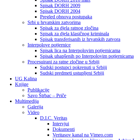
Spisak DORH 2009
Spisak DORH 2004
Pregled obnova postupaka
Srbi u hrvatskim zatvorima
Spisak za djela ratnog zločina
Spisak za djela klasičnog kriminala
Spisak transferisanih iz hrvatskih zatvora
Interpolove potjernice
Spisak lica na Interpolovim potjernicama
Spisak uhapšenih po Interpolovim potjernicama
Procesuirani za ratne zločine u Srbiji
Sudski postupci pokrenuti u Srbiji
Sudski predmeti ustupljeni Srbiji
UG Kalina
Knjige
Publikacije
Savo Štrbac – Priče
Multimedija
Galerija
Video
D.I.C. Veritas
Intervjui
Dokumenti
Veritasov kanal na Vimeo.com