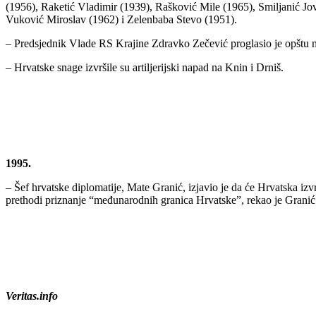
(1956), Raketić Vladimir (1939), Rašković Mile (1965), Smiljanić Jo
Vuković Miroslav (1962) i Zelenbaba Stevo (1951).
– Predsjednik Vlade RS Krajine Zdravko Zečević proglasio je opštu mo
– Hrvatske snage izvršile su artiljerijski napad na Knin i Drniš.
1995.
– Šef hrvatske diplomatije, Mate Granić, izjavio je da će Hrvatska iz
prethodi priznanje “međunarodnih granica Hrvatske”, rekao je Granić
Veritas.info