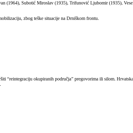
van (1964), Subotić Miroslav (1935), Trifunović Ljubomir (1935), Vese
bilizaciju, zbog teške situacije na Drniškom frontu.
vršiti “reintegraciju okupiranih područja” pregovorima ili silom. Hrvat
.