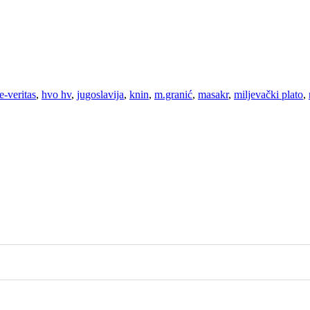
e-veritas
,
hvo hv
,
jugoslavija
,
knin
,
m.granić
,
masakr
,
miljevački plato
,