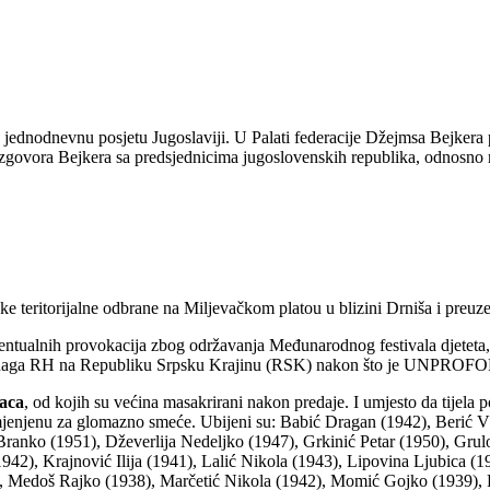
jednodnevnu posjetu Jugoslaviji. U Palati federacije Džejmsa Bejkera 
razgovora Bejkera sa predsjednicima jugoslovenskih republika, odnosno r
e teritorijalne odbrane na Miljevačkom platou u blizini Drniša i preuze
ntualnih provokacija zbog održavanja Međunarodnog festivala djeteta, koj
ih snaga RH na Republiku Srpsku Krajinu (RSK) nakon što je UNPROFO
laca
, od kojih su većina masakrirani nakon predaje. I umjesto da tijela 
mjenjenu za glomazno smeće. Ubijeni su: Babić Dragan (1942), Berić Vl
ranko (1951), Dževerlija Nedeljko (1947), Grkinić Petar (1950), Grul
2), Krajnović Ilija (1941), Lalić Nikola (1943), Lipovina Ljubica (
, Medoš Rajko (1938), Marčetić Nikola (1942), Momić Gojko (1939),