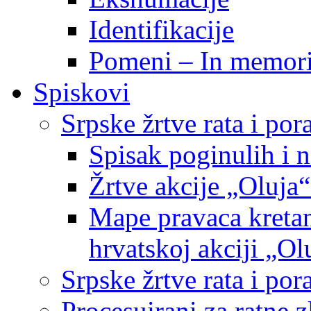
Identifikacije
Pomeni – In memor
Spiskovi
Srpske žrtve rata i po
Spisak poginulih i n
Žrtve akcije „Oluja“
Mape pravaca kretan
hrvatskoj akciji „Ol
Srpske žrtve rata i p
Procesuirani za ratne 