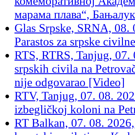
комеморативној Академи
марама плава“, Бањалука
Glas Srpske, SRNA, 08. 0
Parastos za srpske civilne
RTS, RTRS, Tanjug, 07. 0
srpskih civila na Petrovač
nije odgovarao [Video]
RTV, Tanjug, 07. 08. 2026
izbegličkoj koloni na Pet
RT Balkan, 07. 08. 2026,