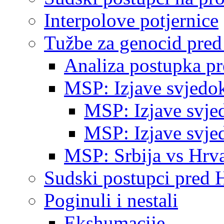
Interpolove potjernice
Tužbe za genocid pre
Analiza postupka p
MSP: Izjave svjedo
MSP: Izjave svje
MSP: Izjave svje
MSP: Srbija vs Hrva
Sudski postupci pred 
Poginuli i nestali
Ekshumacije