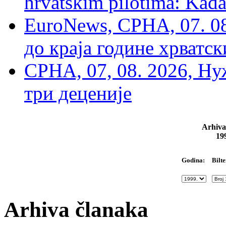
hrvatskim pilotima: Kada
EuroNews, СРНА, 07. 0
до краја године хрватс
СРНА, 07, 08. 2026, Ну
три деценије
Arhiva
19
Bilte
Godina:
Arhiva članaka