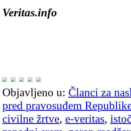
Veritas.info
Objavljeno u:
Članci za na
pred pravosuđem Republike
civilne žrtve
,
e-veritas
,
isto