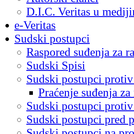
D.I.C. Veritas u medij
e-Veritas
Sudski postupci
Raspored suđenja za ra
Sudski Spisi
Sudski postupci proti
Praćenje suđenja za 
Sudski postupci proti
Sudski postupci pred 
Sudski postupci na pro