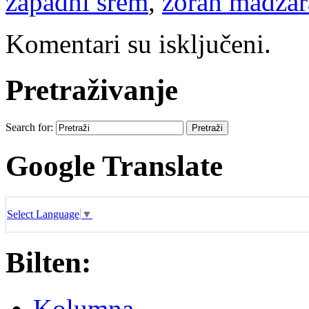
zapadni srem
,
zoran madžar
Komentari su isključeni.
Pretraživanje
Search for:
Google Translate
Select Language
▼
Bilten:
Kolumna