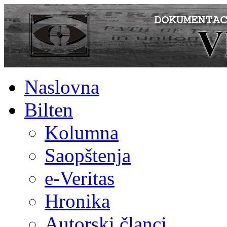
Naslovna
Bilten
Kolumna
Saopštenja
e-Veritas
Hronika
Autorski članci