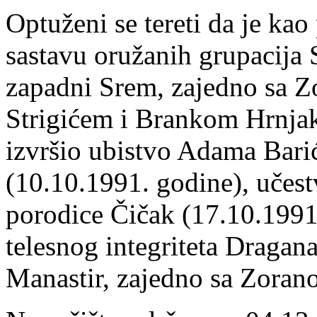
Optuženi se tereti da je ka
sastavu oružanih grupacija 
zapadni Srem, zajedno sa
Strigićem i Brankom Hrnja
izvršio ubistvo Adama Barić
(10.10.1991. godine), učes
porodice Čičak (17.10.1991
telesnog integriteta Dragan
Manastir, zajedno sa Zora