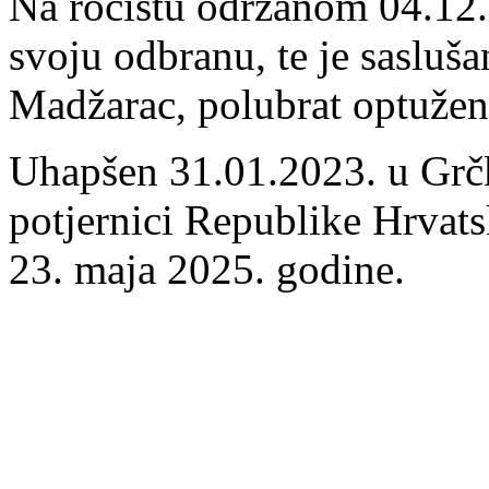
Na ročištu održanom 04.12.
svoju odbranu, te je sasluš
Madžarac, polubrat optužen
Uhapšen 31.01.2023. u Grčko
potjernici Republike Hrvats
23. maja 2025. godine.