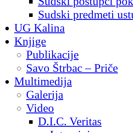
Sudski postupci pokr
Sudski predmeti ustu
UG Kalina
Knjige
Publikacije
Savo Štrbac – Priče
Multimedija
Galerija
Video
D.I.C. Veritas