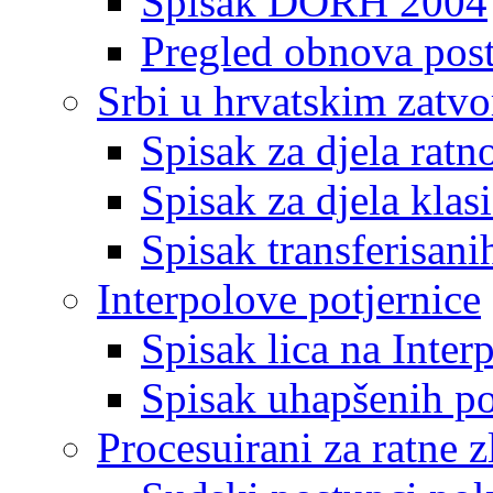
Spisak DORH 2004
Pregled obnova pos
Srbi u hrvatskim zatv
Spisak za djela ratn
Spisak za djela klas
Spisak transferisani
Interpolove potjernice
Spisak lica na Inte
Spisak uhapšenih po
Procesuirani za ratne z