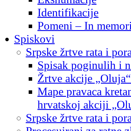
Identifikacije
Pomeni – In memor
Spiskovi
Srpske žrtve rata i po
Spisak poginulih i n
Žrtve akcije „Oluja“
Mape pravaca kretan
hrvatskoj akciji „Ol
Srpske žrtve rata i p
Procesuirani za ratne 