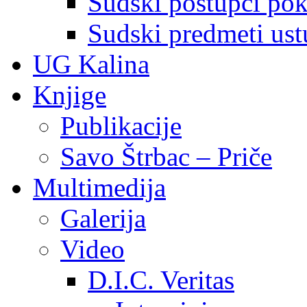
Sudski postupci pokr
Sudski predmeti ustu
UG Kalina
Knjige
Publikacije
Savo Štrbac – Priče
Multimedija
Galerija
Video
D.I.C. Veritas