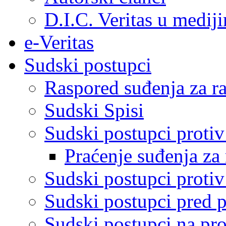
D.I.C. Veritas u medij
e-Veritas
Sudski postupci
Raspored suđenja za ra
Sudski Spisi
Sudski postupci proti
Praćenje suđenja za 
Sudski postupci proti
Sudski postupci pred 
Sudski postupci na pro