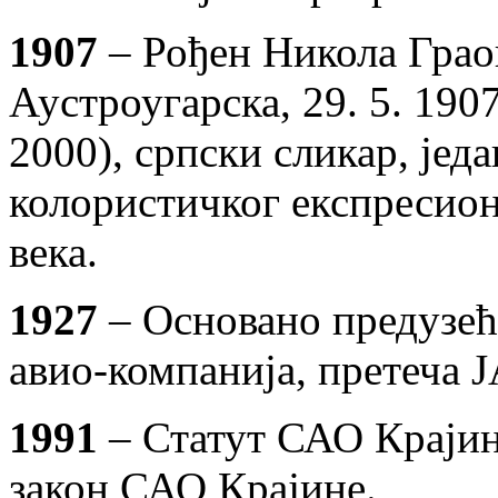
1907
– Рођен Никола Граов
Аустроугарска, 29. 5. 1907
2000), српски сликар, једа
колористичког експресион
века.
1927
– Основано предузеће
авио-компанија, претеча Ј
1991
– Статут САО Крајин
закон САО Крајине.