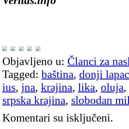
Veritas.info
Objavljeno u:
Članci za na
Tagged:
baština
,
donji lapa
ius
,
jna
,
krajina
,
lika
,
oluja
srpska krajina
,
slobodan mi
Komentari su isključeni.