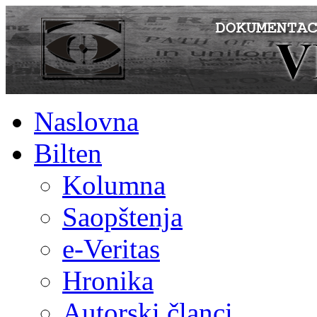
Naslovna
Bilten
Kolumna
Saopštenja
e-Veritas
Hronika
Autorski članci