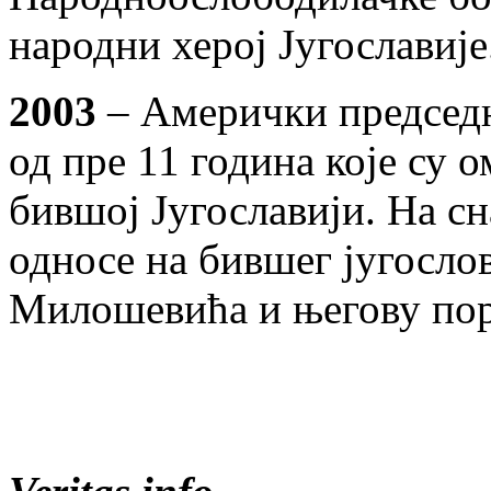
народни херој Југославије
2003
– Амерички председ
од пре 11 година које су 
бившој Југославији. На сна
односе на бившег југосло
Милошевића и његову пор