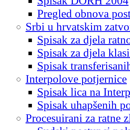
Spisak DORH 2004
Pregled obnova pos
Srbi u hrvatskim zatv
Spisak za djela ratn
Spisak za djela klas
Spisak transferisani
Interpolove potjernice
Spisak lica na Inte
Spisak uhapšenih po
Procesuirani za ratne z