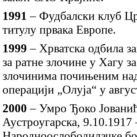
1991
– Фудбалски клуб Црв
титулу првака Европе.
1999
– Хрватска одбила з
за ратне злочине у Хагу з
злочинима почињеним над
операцији „Олуја“ у авгус
2000
– Умро Ђоко Јованић
Аустроугарска, 9.10.1917 
Народноослободилачке бо