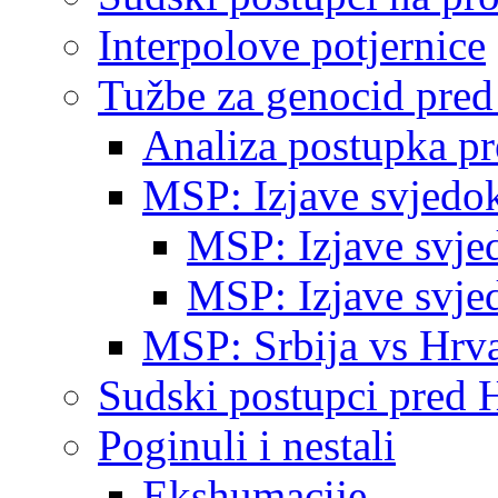
Interpolove potjernice
Tužbe za genocid pre
Analiza postupka p
MSP: Izjave svjedo
MSP: Izjave svje
MSP: Izjave svje
MSP: Srbija vs Hrva
Sudski postupci pred 
Poginuli i nestali
Ekshumacije