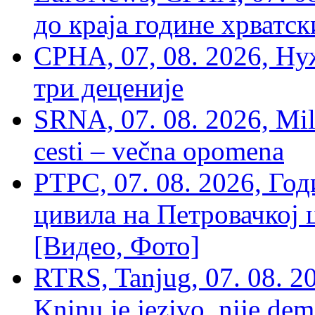
до краја године хрватс
СРНА, 07, 08. 2026, Ну
три деценије
SRNA, 07. 08. 2026, Mil
cesti – večna opomena
РТРС, 07. 08. 2026, Г
цивила на Петровачкој ц
[Видео, Фото]
RTRS, Tanjug, 07. 08. 2
Kninu je jezivo, nije dem