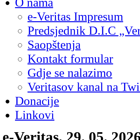
O nama
e-Veritas Impresum
Predsjednik D.I.C „Ver
Saopštenja
Kontakt formular
Gdje se nalazimo
Veritasov kanal na Twi
Donacije
Linkovi
e-Veritas, 29. 05. 20