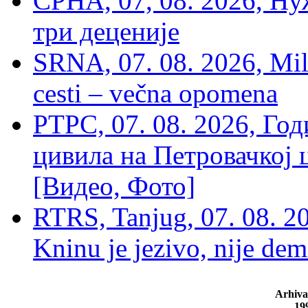
СРНА, 07, 08. 2026, Ну
три деценије
SRNA, 07. 08. 2026, Mil
cesti – večna opomena
РТРС, 07. 08. 2026, Г
цивила на Петровачкој ц
[Видео, Фото]
RTRS, Tanjug, 07. 08. 2
Kninu je jezivo, nije dem
Arhiva
19