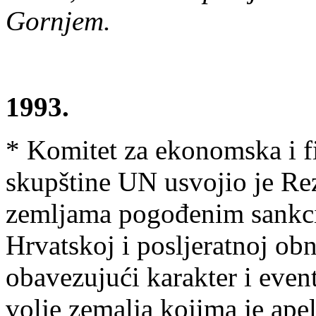
Gornjem.
1993.
* Komitet za ekonomska i fi
skupštine UN usvojio je Rez
zemljama pogođenim sankci
Hrvatskoj i posljeratnoj ob
obavezujući karakter i eve
volje zemalja kojima je ape