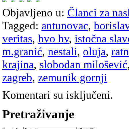
Objavljeno u:
Članci za na
Tagged:
antunovac
,
borisla
veritas
,
hvo hv
,
istočna slav
m.granić
,
nestali
,
oluja
,
rat
krajina
,
slobodan milošević
zagreb
,
zemunik gornji
Komentari su isključeni.
Pretraživanje