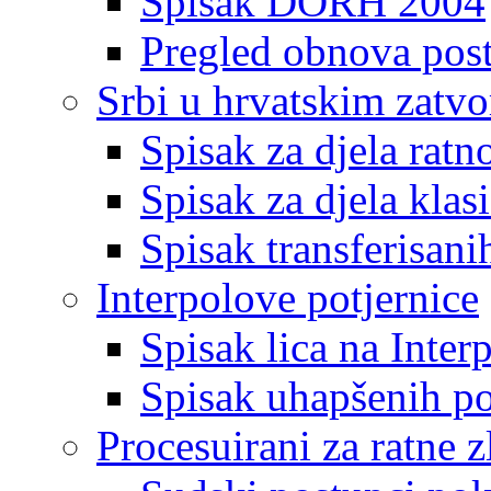
Spisak DORH 2004
Pregled obnova pos
Srbi u hrvatskim zatv
Spisak za djela ratn
Spisak za djela klas
Spisak transferisani
Interpolove potjernice
Spisak lica na Inte
Spisak uhapšenih po
Procesuirani za ratne z