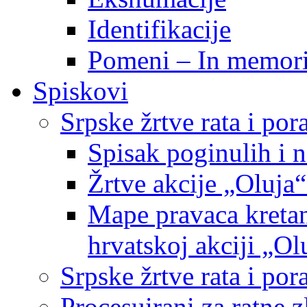
Identifikacije
Pomeni – In memor
Spiskovi
Srpske žrtve rata i po
Spisak poginulih i n
Žrtve akcije „Oluja“
Mape pravaca kretan
hrvatskoj akciji „Ol
Srpske žrtve rata i p
Procesuirani za ratne 