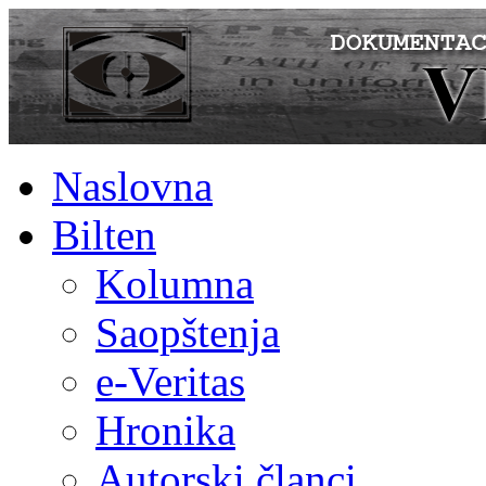
Naslovna
Bilten
Kolumna
Saopštenja
e-Veritas
Hronika
Autorski članci