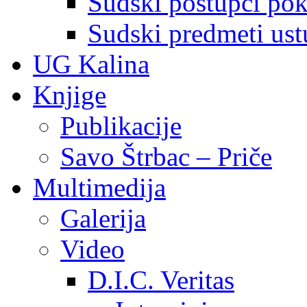
Sudski postupci pokr
Sudski predmeti ustu
UG Kalina
Knjige
Publikacije
Savo Štrbac – Priče
Multimedija
Galerija
Video
D.I.C. Veritas