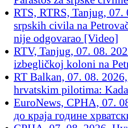
RTS, RTRS, Tanjug, 07. 0
srpskih civila na Petrovač
nije odgovarao [Video]
RTV, Tanjug, 07. 08. 2026
izbegličkoj koloni na Pet
RT Balkan, 07. 08. 2026,
hrvatskim pilotima: Kada
EuroNews, СРНА, 07. 0
до краја године хрватс