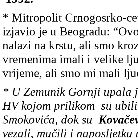
* Mitropolit Crnogosrko-ce
izjavio je u Beogradu: “Ovo 
nalazi na krstu, ali smo kro
vremenima imali i velike lj
vrijeme, ali smo mi mali lj
* U Zemunik Gornji upala je
HV kojom prilikom su ubil
Smokovića, dok su
Kovačev
vezali, mučili i naposljetku