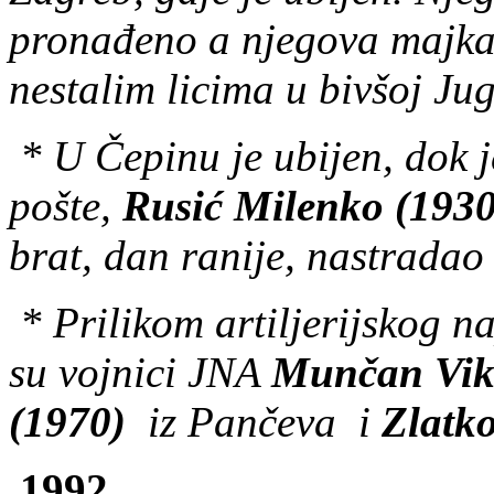
pronađeno a njegova majka 
nestalim licima u bivšoj Jug
* U Čepinu je ubijen, dok 
pošte,
Rusić Milenko (1930
brat, dan ranije, nastradao
* Prilikom artiljerijskog 
su vojnici JNA
Munčan Vikt
(1970)
iz Pančeva i
Zlatk
1992.