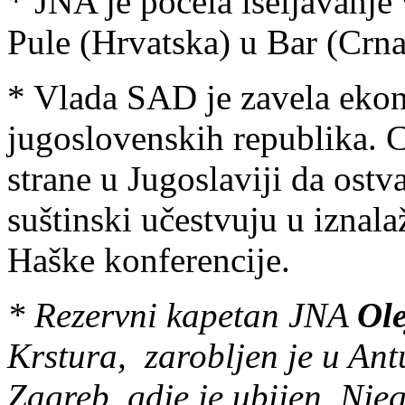
* JNA je počela iseljavanje 
Pule (Hrvatska) u Bar (Crna
* Vlada SAD je zavela ekon
jugoslovenskih republika. Cil
strane u Jugoslaviji da ostva
suštinski učestvuju u iznala
Haške konferencije.
* Rezervni kapetan JNA
Ol
Krstura, zarobljen je u An
Zagreb, gdje je ubijen. Nje