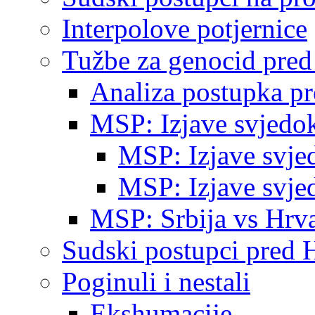
Interpolove potjernice
Tužbe za genocid pre
Analiza postupka p
MSP: Izjave svjedo
MSP: Izjave svje
MSP: Izjave svje
MSP: Srbija vs Hrva
Sudski postupci pred 
Poginuli i nestali
Ekshumacije