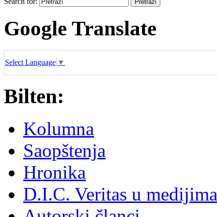
Search for:
Google Translate
Select Language
▼
Bilten:
Kolumna
Saopštenja
Hronika
D.I.C. Veritas u medijim
Autorski članci