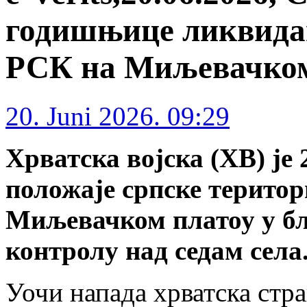
годишњице ликвида
РСК на Миљевачком 
20. Juni 2026. 09:29
Хрватска војска (ХВ) је 
положаје српске територ
Миљевачком платоу у б
контролу над седам села
Уочи напада хрватска стра