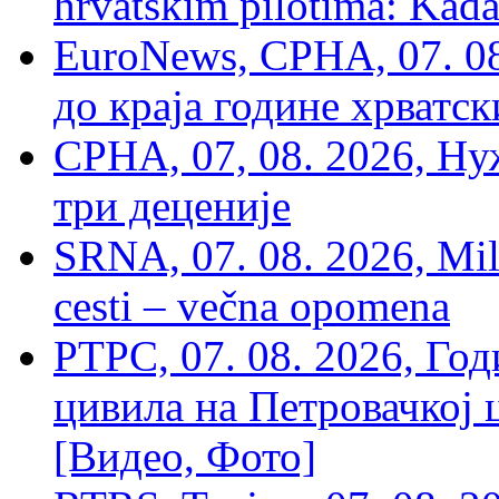
hrvatskim pilotima: Kada
EuroNews, СРНА, 07. 0
до краја године хрватс
СРНА, 07, 08. 2026, Ну
три деценије
SRNA, 07. 08. 2026, Mil
cesti – večna opomena
РТРС, 07. 08. 2026, Г
цивила на Петровачкој ц
[Видео, Фото]