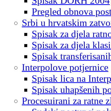
Spisak DORH 2004
Pregled obnova pos
Srbi u hrvatskim zatv
Spisak za djela ratn
Spisak za djela klas
Spisak transferisani
Interpolove potjernice
Spisak lica na Inte
Spisak uhapšenih po
Procesuirani za ratne z