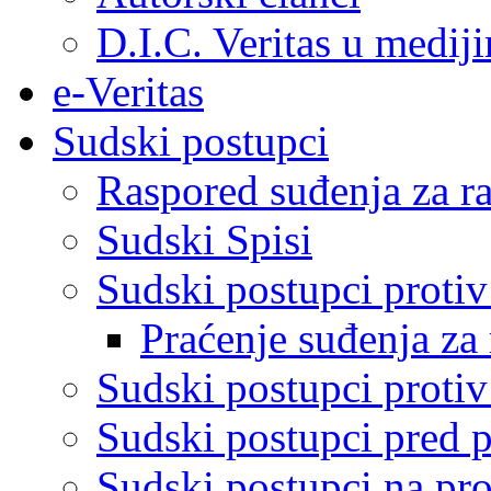
D.I.C. Veritas u medij
e-Veritas
Sudski postupci
Raspored suđenja za ra
Sudski Spisi
Sudski postupci proti
Praćenje suđenja za 
Sudski postupci proti
Sudski postupci pred 
Sudski postupci na pro