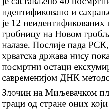
је састављено 40 посмртних
идентификовано и сахрањ
је 12 неидентификованих 
гробницу на Новом гробљу
налазе. Послије пада РСК
хрватска држава нису пока
посмртни остаци ексхуми
савременијом ДНК метод
Злочин на Миљевачком пла
траци од стране оних који 