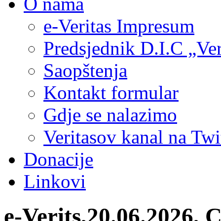
O nama
e-Veritas Impresum
Predsjednik D.I.C „Ver
Saopštenja
Kontakt formular
Gdje se nalazimo
Veritasov kanal na Twi
Donacije
Linkovi
e-Verits,20.06.2026