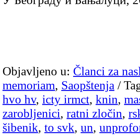
Objavljeno u:
Članci za na
memoriam
,
Saopštenja
/
Ta
hvo hv
,
icty irmct
,
knin
,
ma
zarobljenici
,
ratni zločin
,
rs
šibenik
,
to svk
,
un
,
unprofo