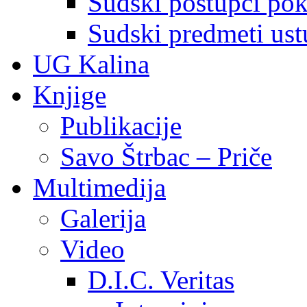
Sudski postupci pokr
Sudski predmeti ustu
UG Kalina
Knjige
Publikacije
Savo Štrbac – Priče
Multimedija
Galerija
Video
D.I.C. Veritas