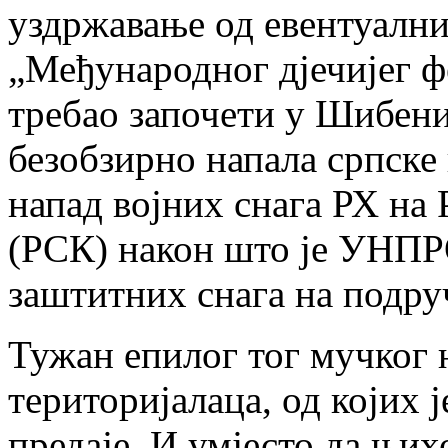
уздржавање од евентуални
„Међународног дјечијег фе
требао започети у Шибеник
безобзирно напала српске 
напад војних снага РХ на
(РСК) након што је УНП
заштитних снага на подру
Тужан епилог тог мучког 
територијалаца, од којих 
предаје. И умјесто да њих