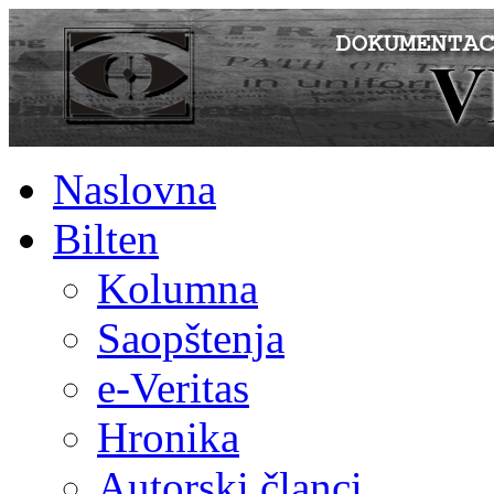
Naslovna
Bilten
Kolumna
Saopštenja
e-Veritas
Hronika
Autorski članci