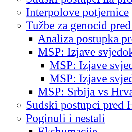
Interpolove potjernice
Tužbe za genocid pre
Analiza postupka p
MSP: Izjave svjedo
MSP: Izjave svje
MSP: Izjave svje
MSP: Srbija vs Hrva
Sudski postupci pred 
Poginuli i nestali
Ekshumacije