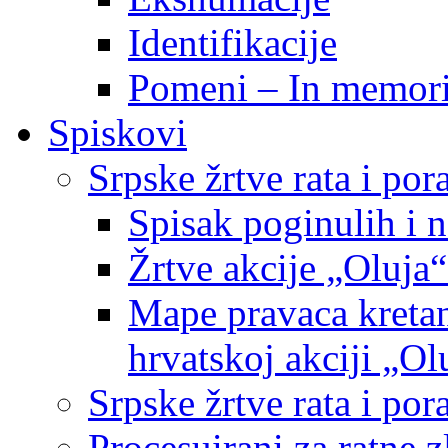
Identifikacije
Pomeni – In memor
Spiskovi
Srpske žrtve rata i po
Spisak poginulih i n
Žrtve akcije „Oluja“
Mape pravaca kretan
hrvatskoj akciji „Ol
Srpske žrtve rata i p
Procesuirani za ratne 