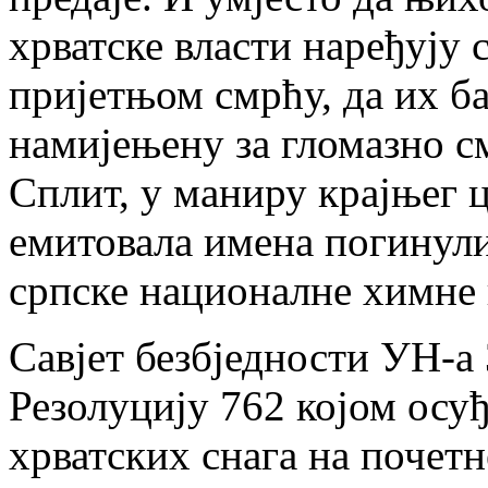
хрватске власти наређују
пријетњом смрћу, да их б
намијењену за гломазно с
Сплит, у маниру крајњег ц
емитовала имена погинули
српске националне химне 
Савјет безбједности УН-а 
Резолуцију 762 којом осу
хрватских снага на почетн