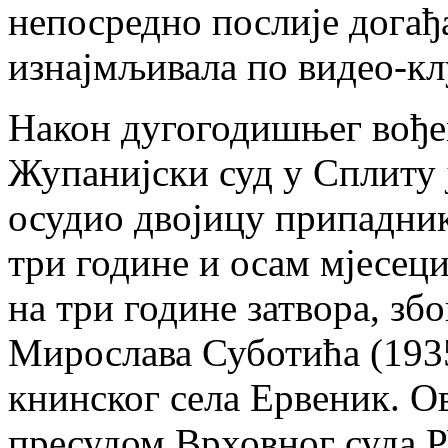
непосредно послије догађа
изнајмљивала по видео-к
Након дугогодишњег вође
Жупанијски суд у Сплиту ј
осудио двојицу припадник
три године и осам мјесец
на три године затвора, зб
Мирослава Суботића (193
книнског села Ервеник. Ов
пресудом Врховног суда Р