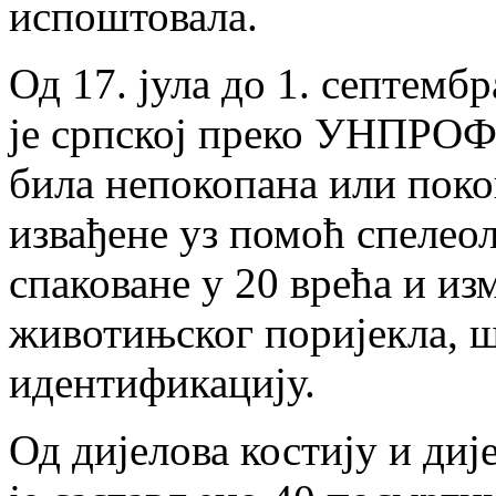
испоштовала.
Од 17. јула до 1. септембр
је српској преко УНПРОФО
била непокопана или покоп
извађене уз помоћ спелеол
спаковане у 20 врећа и из
животињског поријекла, ш
идентификацију.
Од дијелова костију и диј