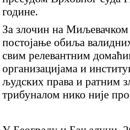
године.
За злочин на Миљевачком 
постојање обиља валидних
свим релевантним домаћи
организацијама и институ
људских права и ратним 
трибуналом нико није про
У Београду и Бањалуци, 2