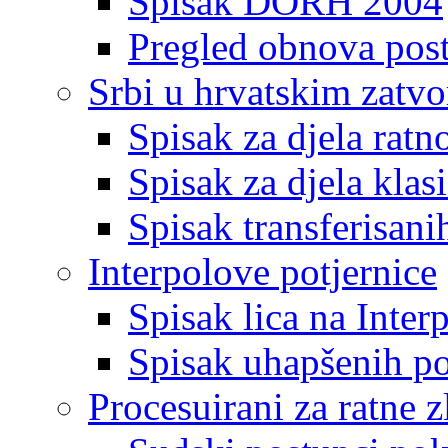
Spisak DORH 2004
Pregled obnova pos
Srbi u hrvatskim zatv
Spisak za djela ratn
Spisak za djela klas
Spisak transferisani
Interpolove potjernice
Spisak lica na Inte
Spisak uhapšenih po
Procesuirani za ratne z