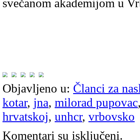
svečanom akademijom u V
Objavljeno u:
Članci za na
kotar
,
jna
,
milorad pupovac
hrvatskoj
,
unhcr
,
vrbovsko
Komentari su isključeni.