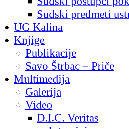
Sudski postupci pokr
Sudski predmeti ustu
UG Kalina
Knjige
Publikacije
Savo Štrbac – Priče
Multimedija
Galerija
Video
D.I.C. Veritas