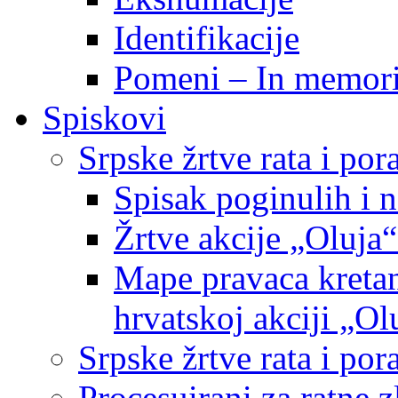
Identifikacije
Pomeni – In memor
Spiskovi
Srpske žrtve rata i po
Spisak poginulih i n
Žrtve akcije „Oluja“
Mape pravaca kretan
hrvatskoj akciji „Ol
Srpske žrtve rata i p
Procesuirani za ratne 