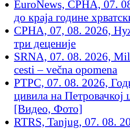
EuroNews, СРНА, 07. 0
до краја године хрватс
СРНА, 07, 08. 2026, Ну
три деценије
SRNA, 07. 08. 2026, Mil
cesti – večna opomena
РТРС, 07. 08. 2026, Г
цивила на Петровачкој ц
[Видео, Фото]
RTRS, Tanjug, 07. 08. 2