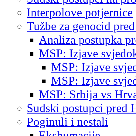
Interpolove potjernice
Tužbe za genocid pre
Analiza postupka p
MSP: Izjave svjedo
MSP: Izjave svje
MSP: Izjave svje
MSP: Srbija vs Hrva
Sudski postupci pred 
Poginuli i nestali
Ekshumacije