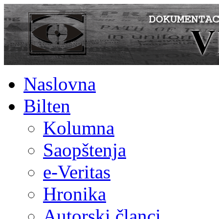
Naslovna
Bilten
Kolumna
Saopštenja
e-Veritas
Hronika
Autorski članci