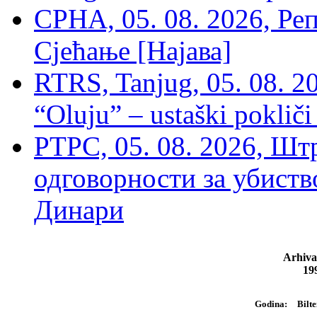
СРНА, 05. 08. 2026, Ре
Сјећање [Најава]
RTRS, Tanjug, 05. 08. 20
“Oluju” – ustaški poklič
РТРС, 05. 08. 2026, Шт
одговорности за убиств
Динари
Arhiva
19
Bilte
Godina: