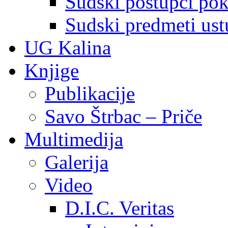
Sudski postupci pokr
Sudski predmeti ustu
UG Kalina
Knjige
Publikacije
Savo Štrbac – Priče
Multimedija
Galerija
Video
D.I.C. Veritas