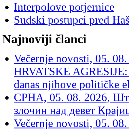
Interpolove potjernice
Sudski postupci pred Ha
Najnoviji članci
Večernje novosti, 05. 
HRVATSKE AGRESIJE: Hte
danas njihove političke e
СРНА, 05. 08. 2026, Шт
злочин над девет Крај
Večernje novosti, 05.