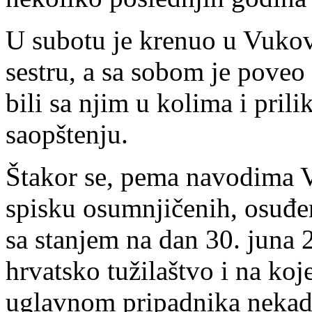
U subotu je krenuo u Vukov
sestru, a sa sobom je poveo 
bili sa njim u kolima i pril
saopštenju.
Štakor se, pema navodima Ve
spisku osumnjičenih, osuđen
sa stanjem na dan 30. juna 2
hrvatsko tužilaštvo i na koj
uglavnom pripadnika nekad