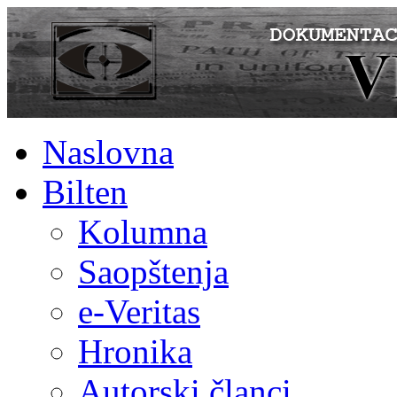
Naslovna
Bilten
Kolumna
Saopštenja
e-Veritas
Hronika
Autorski članci