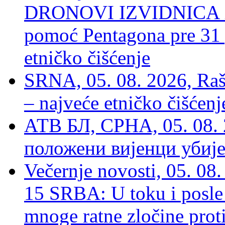
DRONOVI IZVIDNICA ZA
pomoć Pentagona pre 31
etničko čišćenje
SRNA, 05. 08. 2026, Rašk
– najveće etničko čišćen
АТВ БЛ, СРНА, 05. 08. 
положени вијенци убиј
Večernje novosti, 05. 
15 SRBA: U toku i posle 
mnoge ratne zločine proti