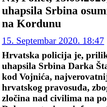
uhapsila Srbina osumn
na Kordunu
15. Septembar 2020. 18:47
Hrvatska policija je, pril
uhapsila Srbina Darka Št
kod Vojnića, najverovatni
hrvatskog pravosuđa, zbo
zločina nad civilima na p