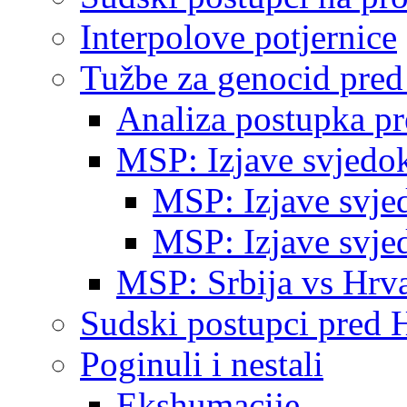
Interpolove potjernice
Tužbe za genocid pre
Analiza postupka p
MSP: Izjave svjedo
MSP: Izjave svje
MSP: Izjave svje
MSP: Srbija vs Hrva
Sudski postupci pred 
Poginuli i nestali
Ekshumacije