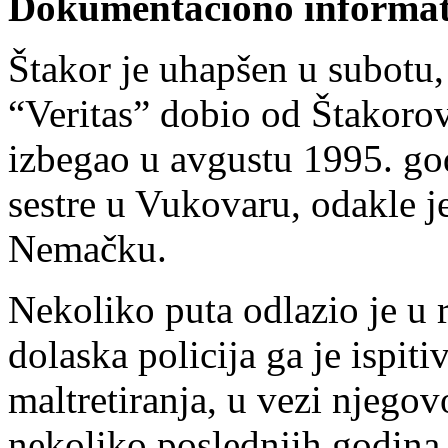
Dokumentaciono informati
Štakor je uhapšen u subotu,
“Veritas” dobio od Štakoro
izbegao u avgustu 1995. go
sestre u Vukovaru, odakle j
Nemačku.
Nekoliko puta odlazio je u 
dolaska policija ga je ispiti
maltretiranja, u vezi njegov
nekoliko poslednjih godina 