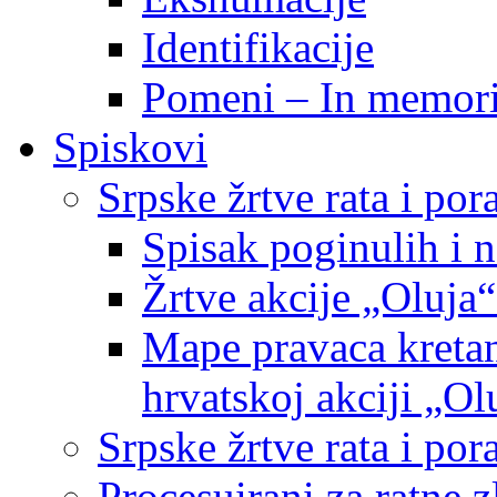
Identifikacije
Pomeni – In memor
Spiskovi
Srpske žrtve rata i po
Spisak poginulih i n
Žrtve akcije „Oluja“
Mape pravaca kretan
hrvatskoj akciji „Ol
Srpske žrtve rata i p
Procesuirani za ratne 