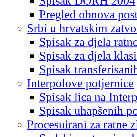
Spisak DORH 2004
Pregled obnova pos
Srbi u hrvatskim zatv
Spisak za djela ratn
Spisak za djela klas
Spisak transferisani
Interpolove potjernice
Spisak lica na Inte
Spisak uhapšenih po
Procesuirani za ratne z