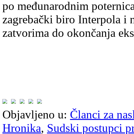
po međunarodnim poternicam
zagrebački biro Interpola i 
zatvorima do okončanja eks
Objavljeno u:
Članci za na
Hronika
,
Sudski postupci p