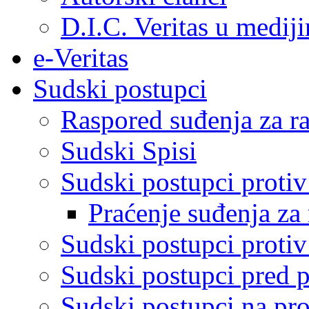
D.I.C. Veritas u medij
e-Veritas
Sudski postupci
Raspored suđenja za ra
Sudski Spisi
Sudski postupci proti
Praćenje suđenja za 
Sudski postupci proti
Sudski postupci pred 
Sudski postupci na pro