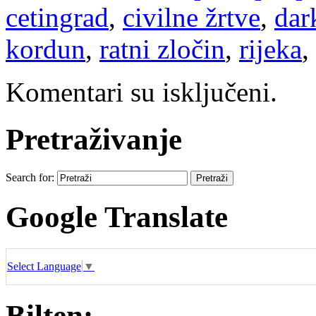
cetingrad
,
civilne žrtve
,
dar
kordun
,
ratni zločin
,
rijeka
,
Komentari su isključeni.
Pretraživanje
Search for:
Google Translate
Select Language
▼
Bilten: