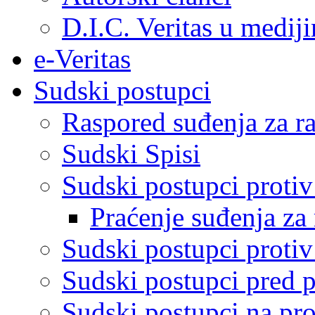
D.I.C. Veritas u medij
e-Veritas
Sudski postupci
Raspored suđenja za ra
Sudski Spisi
Sudski postupci proti
Praćenje suđenja za 
Sudski postupci proti
Sudski postupci pred 
Sudski postupci na pro