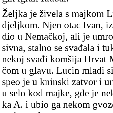
Želj­ka je ži­ve­la s maj­kom 
djelj­kom. Njen otac Ivan, iz­
dio u Ne­mač­koj, ali je umro 
siv­na, stal­no se sva­đa­la i t
ne­koj sva­đi kom­ši­ja Hr­vat
čom u gla­vu. Lu­cin mla­đi si
speo je u knin­ski za­tvor i u
u se­lo kod maj­ke, gde je ne­k
ka A. i ubio ga ne­kom gvo­z