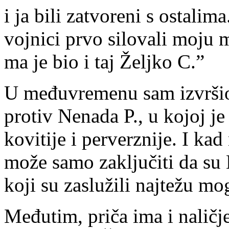
i ja bi­li za­tvo­re­ni s osta­li­
voj­ni­ci pr­vo si­lo­va­li mo­j
ma je bio i taj Želj­ko C.”
U me­đu­vre­me­nu sam iz­vr­šio
pro­tiv Ne­na­da P., u ko­joj je d
ko­vi­ti­je i per­verz­ni­je. I k
mo­že sa­mo za­klju­či­ti da su
ko­ji su za­slu­ži­li naj­te­žu m
Me­đu­tim, pri­ča ima i na­lič­je