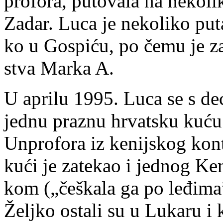
pro­fo­ra, pu­to­va­la na ne­ko­l
Za­dar. Lu­ca je ne­ko­li­ko pu­
ko u Go­spi­ću, po če­mu je za
stva Mar­ka A.
U apri­lu 1995. Lu­ca se s de­co
jed­nu pra­znu hr­vat­sku ku­ću
Un­pro­fo­ra iz ke­nij­skog kon­
ku­ći je za­te­kao i jed­nog Ke
kom („če­ška­la ga po le­đi­ma”
Želj­ko osta­li su u Lu­ka­ru i