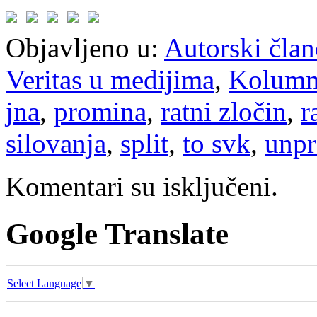
Objavljeno u:
Autorski član
Veritas u medijima
,
Kolum
jna
,
promina
,
ratni zločin
,
r
silovanja
,
split
,
to svk
,
unpr
Komentari su isključeni.
Google Translate
Select Language
▼