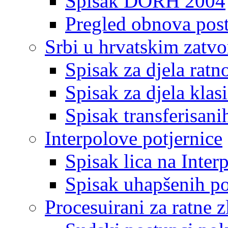
Spisak DORH 2004
Pregled obnova pos
Srbi u hrvatskim zatv
Spisak za djela ratn
Spisak za djela klas
Spisak transferisani
Interpolove potjernice
Spisak lica na Inte
Spisak uhapšenih po
Procesuirani za ratne z