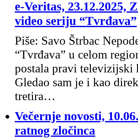
e-Veritas, 23.12.2025, 
video seriju “Tvrđava”
Piše: Savo Štrbac Nepodel
“Tvrđava” u celom region
postala pravi televizijski 
Gledao sam je i kao direk
tretira…
Večernje novosti, 10.06
ratnog zločinca