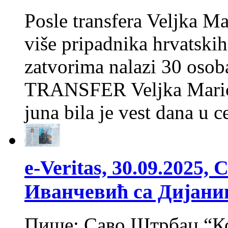
Posle transfera Veljka M
više pripadnika hrvatski
zatvorima nalazi 30 osob
TRANSFER Veljka Marića 
juna bila je vest dana u
e-Veritas, 30.09.2025
Иванчевић са Дијани
Пише: Саво Штрбац “Кол