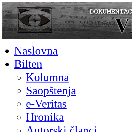
Naslovna
Bilten
Kolumna
Saopštenja
e-Veritas
Hronika
Autorski članci