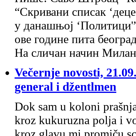
“Скривани списак ‘деце
у данашњој ‘Политици'”
ове године пита београ
На сличан начин Милан
Večernje novosti, 21.09
general i džentlmen
Dok sam u koloni prašnj
kroz kukuruzna polja i v
kroz glavu mi promiču s