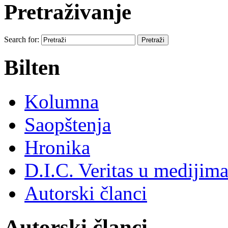
Pretraživanje
Search for:
Bilten
Kolumna
Saopštenja
Hronika
D.I.C. Veritas u medijim
Autorski članci
Autorski članci