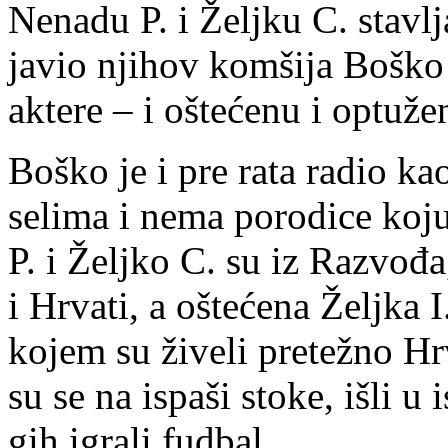
Ne­na­du P. i Želj­ku C. sta­vlja 
ja­vio nji­hov kom­ši­ja Bo­ško 
ak­te­re – i ošte­će­nu i op­tu­že­
Bo­ško je i pre ra­ta ra­dio k
se­li­ma i ne­ma po­ro­di­ce ko­
P. i Želj­ko C. su iz Raz­vo­đa,
i Hr­va­ti, a ošte­će­na Želj­ka 
ko­jem su ži­ve­li pre­te­žno Hr­v
su se na is­pa­ši sto­ke, išli u 
gih igra­li fud­bal.