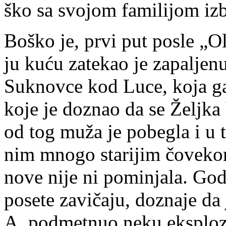
ško sa svo­jom fa­mi­li­jom iz­b
Bo­ško je, pr­vi put po­sle „Ol
ju ku­ću za­te­kao je za­pa­lje­n
Suk­nov­ce kod Lu­ce, ko­ja ga 
ko­je je do­znao da se Želj­ka 
od tog mu­ža je po­be­gla i u t
nim mno­go sta­ri­jim čo­ve­
no­ve ni­je ni po­mi­nja­la. Go­d
po­se­te za­vi­ča­ju, do­zna­je 
A. pod­met­nuo ne­ku eks­plo­zi