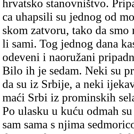
hr­vat­sko sta­nov­ni­štvo. Pri­pa
ca uhap­si­li su jed­nog od mo­j
skom za­tvo­ru, ta­ko da smo m
li sa­mi. Tog jed­nog da­na ka
ode­ve­ni i na­o­ru­ža­ni pri­pad­n
Bi­lo ih je se­dam. Ne­ki su pri
da su iz Sr­bi­je, a ne­ki ije­ka
ma­ći Sr­bi iz pro­min­skih se­
Po ula­sku u ku­ću od­mah su iz
sam sa­ma s nji­ma sed­mo­ri­co