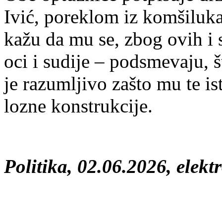
Ivić, po­re­klom iz kom­ši­lu­k
ka­žu da mu se, zbog ovih i slič
o­ci i su­di­je – pod­sme­va­ju, 
je ra­zu­mlji­vo za­što mu te is
lo­zne kon­struk­ci­je.
Politika, 02.06.2026, elekt