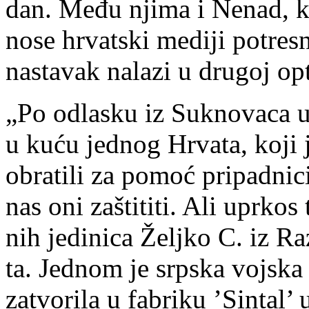
dan. Me­đu nji­ma i Ne­nad, ko
no­se hr­vat­ski me­di­ji po­tre­s
na­sta­vak na­la­zi u dru­goj op­t
„Po od­la­sku iz Suk­no­va­ca 
u ku­ću jed­nog Hr­va­ta, ko­j
obra­ti­li za po­moć pri­pad­ni­c
nas oni za­šti­ti­ti. Ali upr­kos
nih je­di­ni­ca Želj­ko C. iz Ra
ta. Jed­nom je srp­ska voj­ska u
za­tvo­ri­la u fa­bri­ku ’Sin­ta