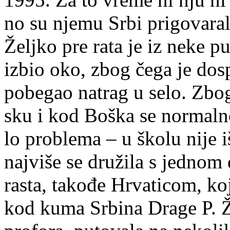
no su nje­mu Sr­bi pri­go­va­ra­l
Želj­ko pre ra­ta je iz ne­ke pu
iz­bio oko, zbog če­ga je do­sp
po­be­gao na­trag u se­lo. Zbo
sku i kod Bo­ška se nor­mal­no
lo pro­ble­ma – u ško­lu ni­je i
naj­vi­še se dru­ži­la s jed­nom
ra­sta, ta­ko­đe Hr­va­ti­com, ko
kod ku­ma Sr­bi­na Dra­ge P. 