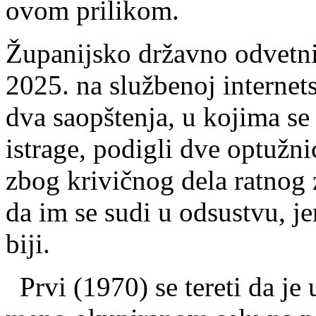
ovom pri­li­kom.
Žu­pa­nij­sko dr­žav­no od­vet­
2025. na slu­žbe­noj in­ter­net
dva sa­op­šte­nja, u ko­ji­ma se
is­tra­ge, po­di­gli dve op­tu­ž
zbog kri­vič­nog de­la rat­nog z
da im se su­di u od­su­stvu, je
bi­ji.
Pr­vi (1970) se te­re­ti da je u