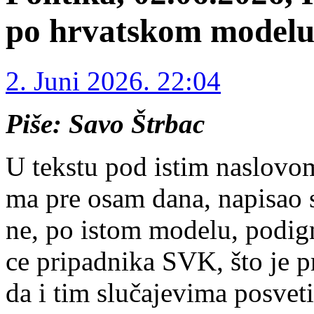
po hrvatskom modelu
2. Juni 2026. 22:04
Piše: Savo Štrbac
U tek­stu pod istim na­slo­vom
ma pre osam da­na, na­pi­sao s
ne, po istom mo­de­lu, po­dig­nu
ce pri­pad­ni­ka SVK, što je pr
da i tim slu­ča­je­vi­ma po­sve­