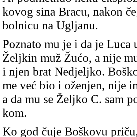
ko­vog si­na Bra­cu, na­kon če
bol­ni­cu na Uglja­nu.
Po­zna­to mu je i da je Lu­ca
Želj­kin muž Žu­ćo, a ni­je mu
i njen brat Ne­djelj­ko. Bo­ško
me već bio i ože­njen, ni­je i
a da mu se Želj­ko C. sam po­h
kom.
Ko god ču­je Bo­ško­vu pri­ču, 