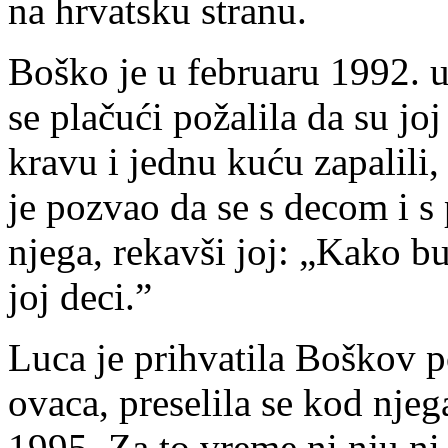
na hr­vat­sku stra­nu.
Bo­ško je u fe­bru­a­ru 1992. 
se pla­ču­ći po­ža­li­la da su joj
kra­vu i jed­nu ku­ću za­pa­li­li
je po­zvao da se s de­com i s p
nje­ga, re­kav­ši joj: „Ka­ko bu­
joj de­ci.”
Lu­ca je pri­hva­ti­la Bo­škov 
ova­ca, pre­se­li­la se kod nje­
1995. Za to vre­me ni nju ni nj