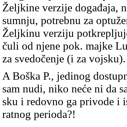
Želj­ki­ne ver­zi­je do­ga­đa­ja, 
sum­nju, po­treb­nu za op­tu­že­
Želj­ki­nu ver­zi­ju pot­kre­plju­
ču­li od nje­ne pok. maj­ke Lu­
za sve­do­če­nje (i za voj­sku).
A Bo­ška P., je­di­nog do­stup­n
sam nu­di, ni­ko ne­će ni da sa­
sku i re­dov­no ga pri­vo­de i is
rat­nog pe­ri­o­da?!