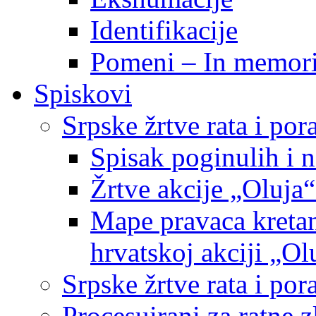
Identifikacije
Pomeni – In memor
Spiskovi
Srpske žrtve rata i po
Spisak poginulih i n
Žrtve akcije „Oluja“
Mape pravaca kretan
hrvatskoj akciji „Ol
Srpske žrtve rata i p
Procesuirani za ratne 