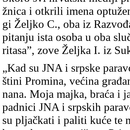
žni­ca i ot­kri­li ime­na op­tu­ž
gi Želj­ko C., oba iz Raz­vo­đa
pi­ta­nju ista oso­ba u oba slu­
ri­ta­sa”, zo­ve Želj­ka I. iz Suk
„Kad su JNA i srp­ske pa­ra­voj­
šti­ni Pro­mi­na, ve­ći­na gra­đa­
na­na. Mo­ja maj­ka, bra­ća i j
pad­ni­ci JNA i srp­skih pa­ra­voj
su pljač­ka­ti i pa­li­ti ku­će te m