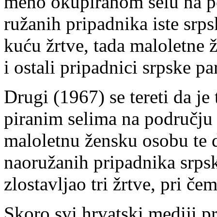
me­no oku­pi­ra­nom se­lu na po
ru­ža­nih pri­pad­ni­ka iste srp­s
ku­ću žr­tve, ta­da ma­lo­let­ne
i osta­li pri­pad­ni­ci srp­ske pa­r
Dru­gi (1967) se te­re­ti da j
pi­ra­nim se­li­ma na pod­ruč­ju 
ma­lo­let­nu žen­sku oso­bu te 
na­o­ru­ža­nih pri­pad­ni­ka srp­s
zlo­sta­vljao tri žr­tve, pri če­m
Sko­ro svi hr­vat­ski me­di­ji pr