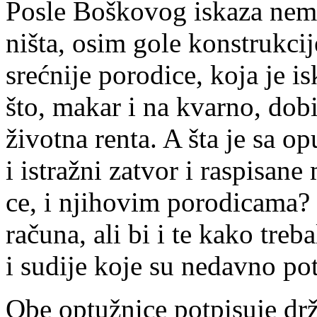
Po­sle Bo­ško­vog is­ka­za ne­m
ni­šta, osim go­le kon­struk­ci­
sreć­ni­je po­ro­di­ce, ko­ja je is­k
što, ma­kar i na kvar­no, do­bi
ži­vot­na ren­ta. A šta je sa opu
i is­tra­žni za­tvor i ras­pi­sa­n
ce, i nji­ho­vim po­ro­di­ca­ma
ra­ču­na, ali bi i te ka­ko tre­b
i su­di­je ko­je su ne­dav­no po­t
Obe op­tu­žni­ce pot­pi­su­je dr