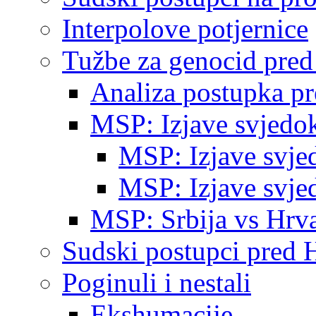
Interpolove potjernice
Tužbe za genocid pre
Analiza postupka p
MSP: Izjave svjedo
MSP: Izjave svje
MSP: Izjave svje
MSP: Srbija vs Hrva
Sudski postupci pred 
Poginuli i nestali
Ekshumacije