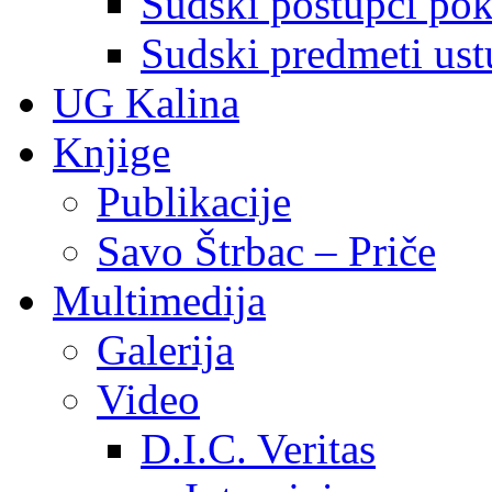
Sudski postupci pokr
Sudski predmeti ustu
UG Kalina
Knjige
Publikacije
Savo Štrbac – Priče
Multimedija
Galerija
Video
D.I.C. Veritas