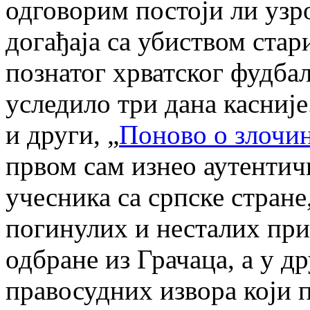
одговорим постоји ли узр
догађаја са убиством стар
познатог хрватског фудбале
уследило три дана касније.
и други, „
Поново о злочин
првом сам изнео аутентич
учесника са српске стране
погинулих и несталих пр
одбране из Грачаца, а у д
правосудних извора који 