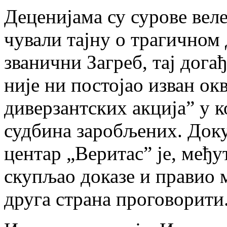
Деценијама су сурове веле
чували тајну о трагичном 
званични Загреб, тај дога
није ни постојао изван о
диверзантских акција” у к
судбина заробљених. До
центар „Веритас” је, међ
скупљао доказе и правио м
друга страна проговорити