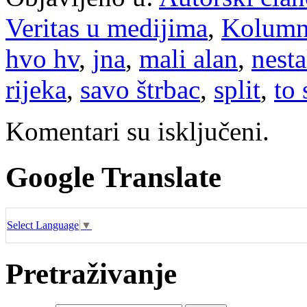
Veritas u medijima
,
Kolum
hvo hv
,
jna
,
mali alan
,
nesta
rijeka
,
savo štrbac
,
split
,
to 
Komentari su isključeni.
Google Translate
Select Language
▼
Pretraživanje