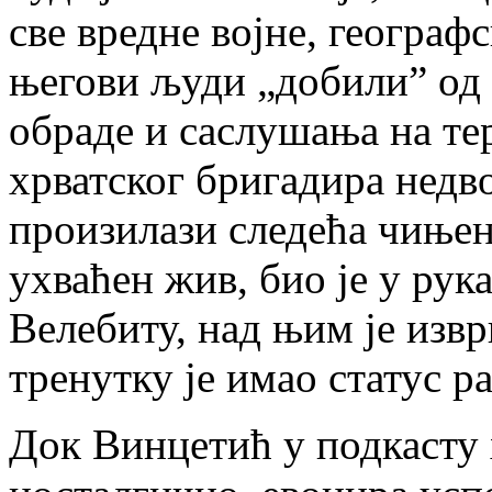
све вредне војне, географ
његови људи „добили” од
обраде и саслушања на тер
хрватског бригадира недв
произилази следећа чињен
ухваћен жив, био је у рук
Велебиту, над њим је изв
тренутку је имао статус р
Док Винцетић у подкасту 