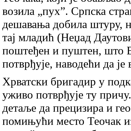
возила „пух”. Српска стра
дешавања добила штуру, н
тај младић (Неџад Даутов
поштеђен и пуштен, што В
потврђује, наводећи да је
Хрватски бригадир у подк
уживо потврђује ту причу
детаље да прецизира и гео
помињући место Теочак из 