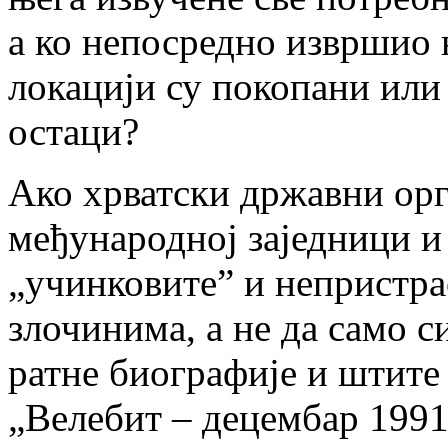
а ко непосредно извршио 
локацији су покопани или
остаци?
Ако хрватски државни орг
међународној заједници и 
„учинковите” и непристра
злочинима, а не да само с
ратне биографије и штите
„Велебит – децембар 1991.