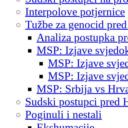
Interpolove potjernice
Tužbe za genocid pre
Analiza postupka p
MSP: Izjave svjedo
MSP: Izjave svje
MSP: Izjave svje
MSP: Srbija vs Hrva
Sudski postupci pred 
Poginuli i nestali
Ekshumacije