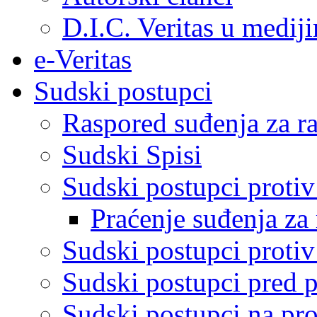
D.I.C. Veritas u medij
e-Veritas
Sudski postupci
Raspored suđenja za ra
Sudski Spisi
Sudski postupci proti
Praćenje suđenja za 
Sudski postupci proti
Sudski postupci pred 
Sudski postupci na pro