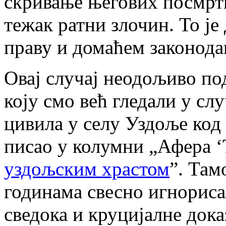
скривање његових посмртн
тежак ратни злочин. То је
праву и домаћем законодав
Овај случај неодољиво п
коју смо већ гледали у сл
цивила у селу Уздоље код
писао у колумни „Афера 
уздољским храстом
”. Там
годинама свесно игнорисал
сведока и круцијалне дока