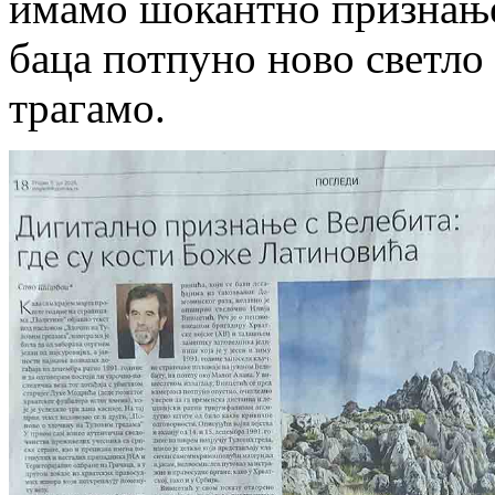
имамо шокантно признање 
баца потпуно ново светло
трагамо.