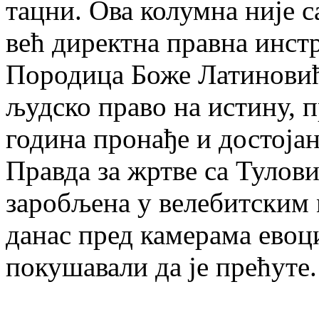
тацни. Ова колумна није 
већ директна правна инстр
Породица Боже Латиновић
људско право на истину, п
година пронађе и достоја
Правда за жртве са Тулови
заробљена у велебитским 
данас пред камерама евоц
покушавали да је прећуте.