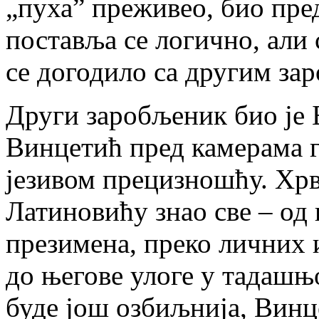
„пуха” преживео, био пре
поставља се логично, али
се догодило са другим за
Други заробљеник био је
Винцетић пред камерама 
језивом прецизношћу. Хрв
Латиновићу знао све – од
презимена, преко личних 
до његове улоге у тадашњо
буде још озбиљнија, Винц