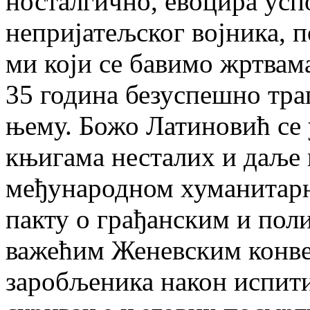
носталгично, евоцира ус
непријатељског војника, 
ми који се бавимо жртвама
35 година безуспешно тра
њему. Божо Латиновић се
књигама несталих и даље 
међународном хуманитар
пакту о грађанским и пол
важећим Женевским конве
заробљеника након испити