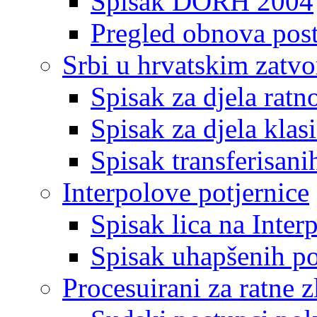
Spisak DORH 2004
Pregled obnova pos
Srbi u hrvatskim zatv
Spisak za djela ratn
Spisak za djela klas
Spisak transferisani
Interpolove potjernice
Spisak lica na Inte
Spisak uhapšenih po
Procesuirani za ratne z