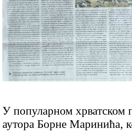
У популарном хрватском п
аутора Борне Маринића, ко