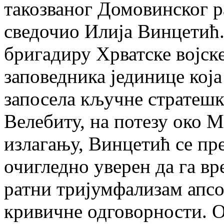
такозваног Домовинског р
сведочио Илија Винцетић.
бригадиру Хрватске војск
заповедника јединице која 
запосела кључне стратешк
Велебиту, на потезу око 
излагању, Винцетић се пр
очигледно уверен да га вр
ратни тријумфализам апсо
кривичне одговорности. О