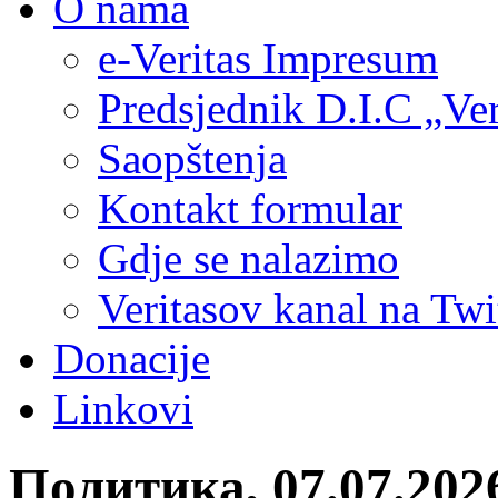
O nama
e-Veritas Impresum
Predsjednik D.I.C „Ver
Saopštenja
Kontakt formular
Gdje se nalazimo
Veritasov kanal na Twi
Donacije
Linkovi
Политика, 07.07.202