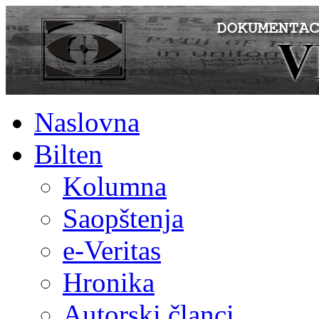
Naslovna
Bilten
Kolumna
Saopštenja
e-Veritas
Hronika
Autorski članci