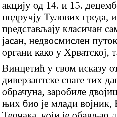
акцију од 14. и 15. децем
подручју Тулових греда, и
представљају класичан с
јасан, недвосмислен путок
органи како у Хрватској, т
Винцетић у свом исказу о
диверзантске снаге тих да
обрачуна, заробиле двоји
њих био је млади војник,
Теочака, који је обављао 