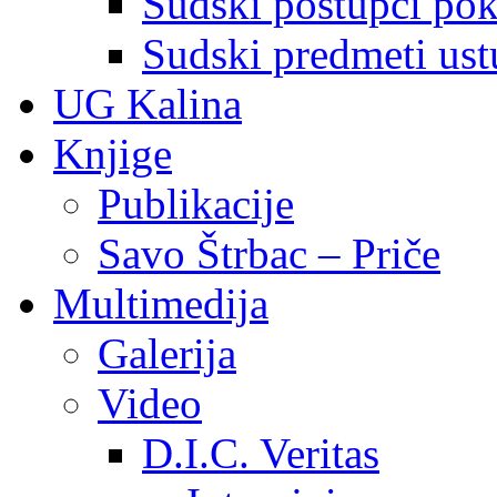
Sudski postupci pokr
Sudski predmeti ustu
UG Kalina
Knjige
Publikacije
Savo Štrbac – Priče
Multimedija
Galerija
Video
D.I.C. Veritas