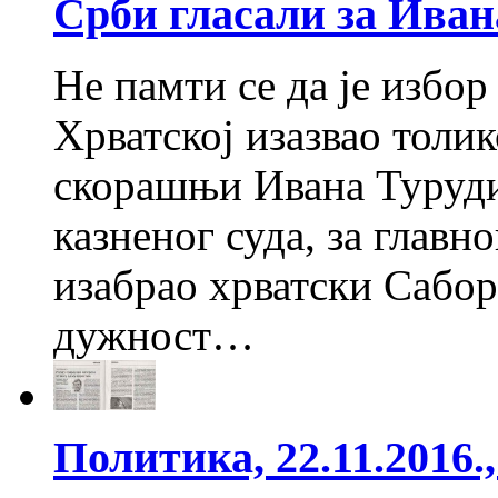
Срби гласали за Иван
Не памти се да је избо
Хрватској изазвао толи
скорашњи Ивана Турудић
казненог суда, за главн
изабрао хрватски Сабор 
дужност…
Политика, 22.11.2016.