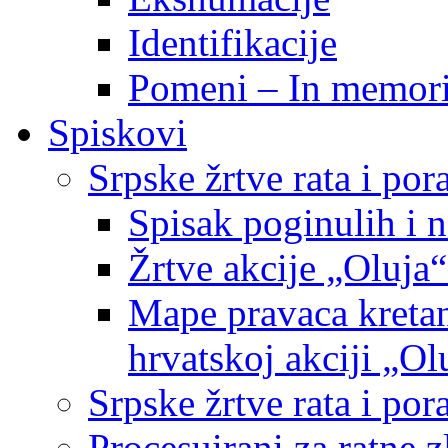
Identifikacije
Pomeni – In memor
Spiskovi
Srpske žrtve rata i po
Spisak poginulih i n
Žrtve akcije „Oluja“
Mape pravaca kretan
hrvatskoj akciji „Ol
Srpske žrtve rata i p
Procesuirani za ratne 