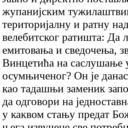
жупанијским тужилаштвим
територијалну и ратну над
велебитског ратишта: Да л
емитовања и сведочења, з
Винцетића на саслушање у
осумњиченог? Он је данас
као тадашњи заменик запо
да одговори на једноставн
у каквом стању предат Бо
њега извучене све потреб