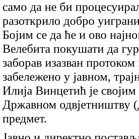
само да не би процесуира
разоткрило добро уиграни
Бојим се да ће и ово најн
Велебита покушати да гур
заборав изазван протоком 
забележено у јавном, трај
Илија Винцетић је својим 
Државном одвјетништву 
предмет.
Јавно и директно постав