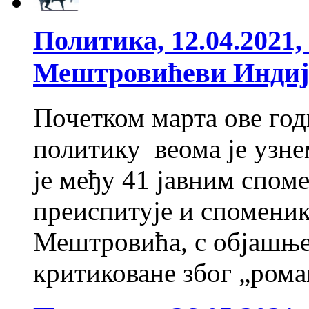
Политика, 12.04.2021
Мештровићеви Индиј
Почетком марта ове годи
политику веома је узне
је међу 41 јавним спом
преиспитује и спомени
Мештровића, с објашње
критиковане због „ром