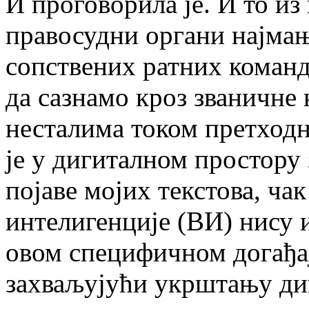
И проговорила је. И то из 
правосудни органи најмањ
сопствених ратних коман
да сазнамо кроз званичне 
несталима током претходн
је у дигиталном простору
појаве мојих текстова, ча
интелигенције (ВИ) нису 
овом специфичном догађај
захваљујући укрштању ди