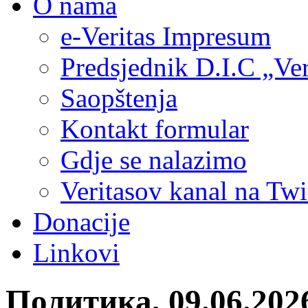
O nama
e-Veritas Impresum
Predsjednik D.I.C „Ver
Saopštenja
Kontakt formular
Gdje se nalazimo
Veritasov kanal na Twi
Donacije
Linkovi
Политика, 09.06.2026