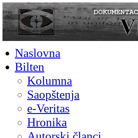
Naslovna
Bilten
Kolumna
Saopštenja
e-Veritas
Hronika
Autorski članci