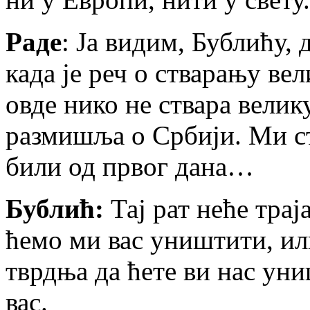
Раде
: Ја видим, Бублићу, 
када је реч о стварању ве
овде нико не ствара велик
размишља о Србији. Ми ст
били од првог дана…
Бублић:
Тај рат неће трај
ћемо ми вас уништити, ил
тврдња да ћете ви нас ун
вас.