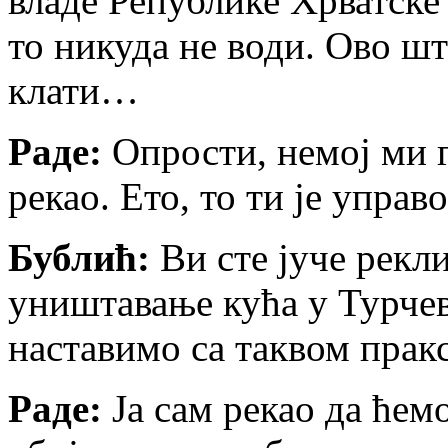
владе Републике Хрватске
то никуда не води. Ово шт
клати…
Раде:
Опрости, немој ми г
рекао. Ето, то ти је управ
Бублић:
Ви сте јуче рекли
уништавање кућа у Турчев
наставимо са таквом пракс
Раде:
Ја сам рекао да ћем