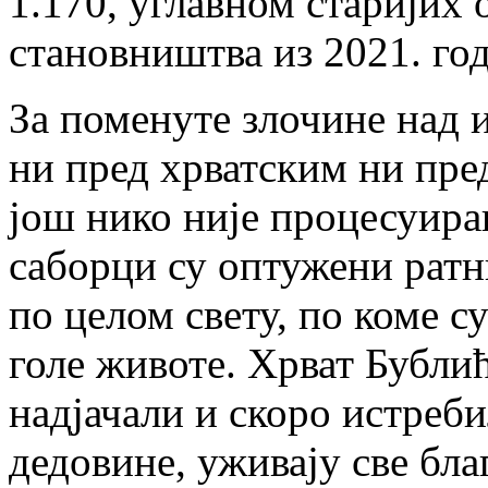
1.170, углавном старијих 
становништва из 2021. го
За поменуте злочине над
ни пред хрватским ни пр
још нико није процесуира
саборци су оптужени ратн
по целом свету, по коме с
голе животе. Хрват Бублић
надјачали и скоро истреб
дедовине, уживају све бла