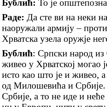
Бублић:
То је општепозна
Раде:
Да сте ви на неки н
наоружали армију – против 
Хрватска узела оружје нег
Бублић
: Српски народ из 
живео у Хрватској могао 
исто као што је и живео, а
од Милошевића и Србије. 
Србије, а то не иде и неће
ни у Европи, нити у свету.