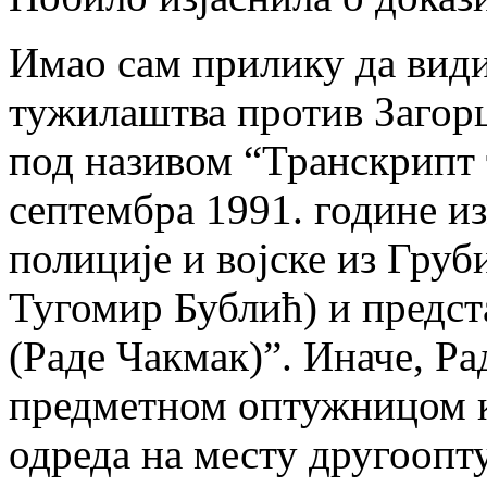
Имао сам прилику да вид
тужилаштва против Загорц
под називом “Транскрипт 
септембра 1991. године и
полиције и војске из Гру
Тугомир Бублић) и предс
(Раде Чакмак)”. Иначе, Ра
предметном оптужницом к
одреда на месту другоопту