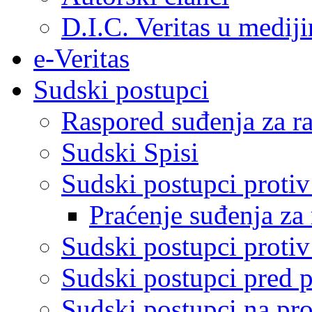
D.I.C. Veritas u medij
e-Veritas
Sudski postupci
Raspored suđenja za ra
Sudski Spisi
Sudski postupci proti
Praćenje suđenja za 
Sudski postupci proti
Sudski postupci pred 
Sudski postupci na pro