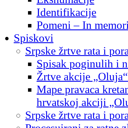
Identifikacije
Pomeni – In memor
Spiskovi
Srpske žrtve rata i po
Spisak poginulih i n
Žrtve akcije „Oluja“
Mape pravaca kretan
hrvatskoj akciji „Ol
Srpske žrtve rata i p
Procesuirani za ratne 