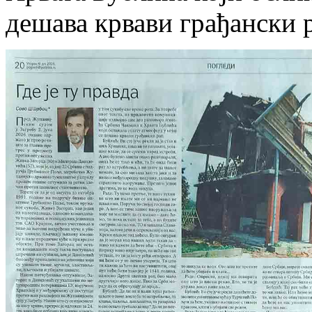
дешава крвави грађански р