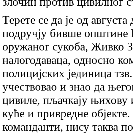
злочин против цивилног 
Терете се да је од августа
подручју бивше општине
оружаног сукоба, Живко За
налогодаваца, односно ко
полицијских јединица тзв
учествовао и знао да њего
цивиле, пљачкају њихову
куће и привредне објекте.
команданти, нису таква п