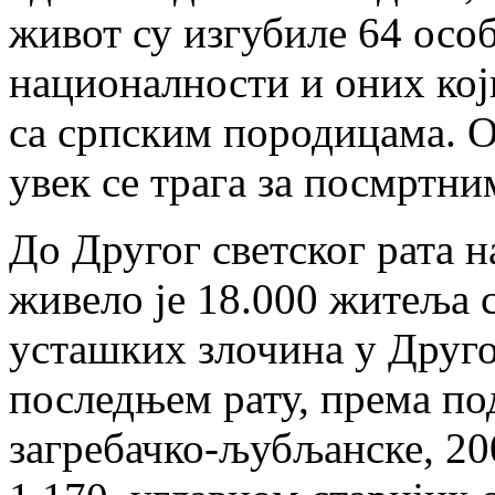
живот су изгубиле 64 осо
националности и оних кој
са српским породицама. О
увек се трага за посмртни
До Другог светског рата 
живело је 18.000 житеља 
усташких злочина у Друг
последњем рату, према п
загребачко-љубљанске, 200