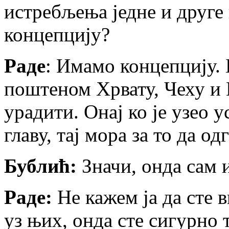
истребљења једне и друге 
концепцију?
Раде
: Имамо концепцију. 
поштеном Хрвату, Чеху и 
урадити. Онај ко је узео у
главу, тај мора за то да од
Бублић:
Значи, онда сам и
Раде:
Не кажем ја да сте в
уз њих, онда сте сигурно т