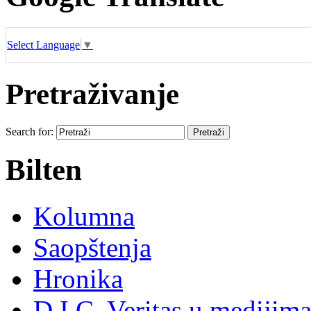
Select Language
▼
Pretraživanje
Search for:
Bilten
Kolumna
Saopštenja
Hronika
D.I.C. Veritas u medijim