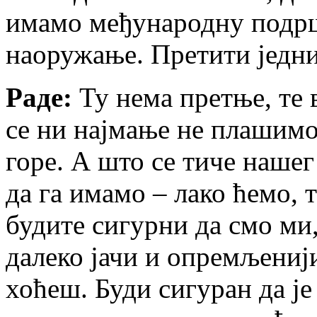
имамо међународну подрш
наоружање. Претити једни
Раде:
Ту нема претње, те 
се ни најмање не плашимо
горе. А што се тиче нашег
да га имамо – лако ћемо, т
будите сигурни да смо ми,
далеко јачи и опремљенији
хоћеш. Буди сигуран да ј