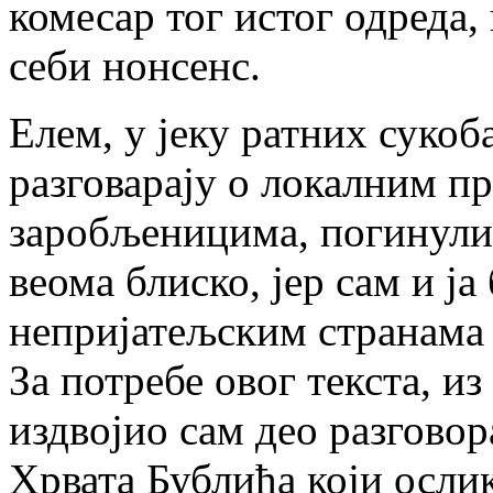
комесар тог истог одреда,
себи нонсенс.
Елем, у јеку ратних суко
разговарају о локалним пр
заробљеницима, погинулим
веома блиско, јер сам и ја
непријатељским странама у
За потребе овог текста, и
издвојио сам део разгово
Хрвата Бублића који ослик