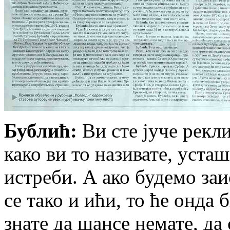
Бублић:
Ви сте јуче рекли
како ви то називате, усташ
истреби. А ако будемо заи
се тако и ићи, то ће онда 
знате да шансе немате, да 