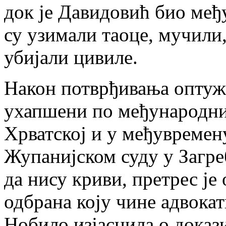
док је Давидовић био међ
су узимали таоце, мучили
убијали цивиле.
Након потврђивања оптуж
ухапшени по међународни
Хрватској и у међувремен
Жупанијском суду у Загре
да нису криви, претрес је 
одбрана коју чине адвока
Нобило изјаснила о доказ