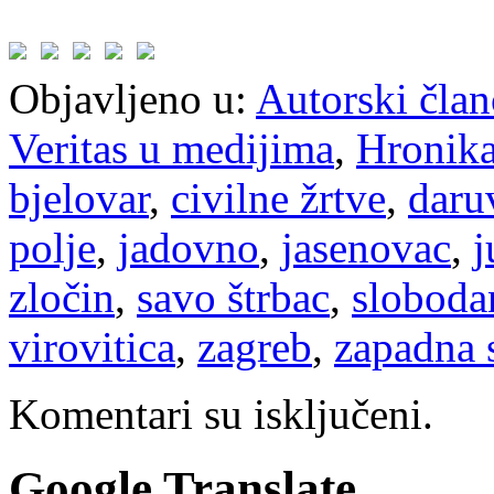
Objavljeno u:
Autorski član
Veritas u medijima
,
Hronik
bjelovar
,
civilne žrtve
,
daru
polje
,
jadovno
,
jasenovac
,
j
zločin
,
savo štrbac
,
sloboda
virovitica
,
zagreb
,
zapadna 
Komentari su isključeni.
Google Translate