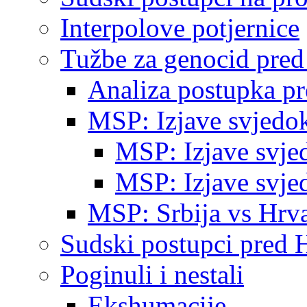
Interpolove potjernice
Tužbe za genocid pre
Analiza postupka p
MSP: Izjave svjedo
MSP: Izjave svje
MSP: Izjave svje
MSP: Srbija vs Hrva
Sudski postupci pred 
Poginuli i nestali
Ekshumacije