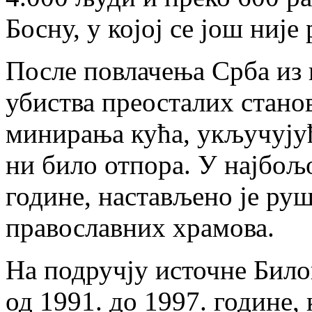
Босну, у којој се још није 
После повлачења Срба из 
убиства преосталих стано
минирања кућа, укључујућ
ни било отпора. У најбољо
године, настављено је руш
православних храмова.
На подручју источне Билог
од 1991. до 1997. године, 