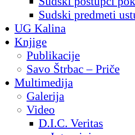
Sudski postupci pokr
Sudski predmeti ustu
UG Kalina
Knjige
Publikacije
Savo Štrbac – Priče
Multimedija
Galerija
Video
D.I.C. Veritas