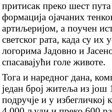
притисак преко шест пута
формација ојачаних тенко
артиљеријом, а поучен ис
светског рата, када су их 
логорима Јадовно и Јасено
спасавајући голе животе.
Тога и наредног дана, ко
један број житеља из још 
подручје и у избегличкој к
4.000 људи и преко 600 р