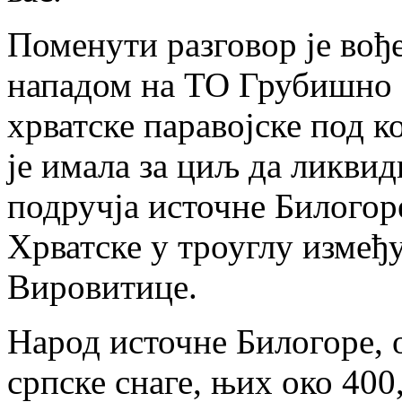
Поменути разговор је вође
нападом на ТО Грубишно П
хрватске паравојске под к
је имала за циљ да ликвид
подручја источне Билогор
Хрватске у троуглу између
Вировитице.
Народ источне Билогоре,
српске снаге, њих око 400