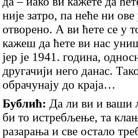
да – иако ви кажете да ће
није затро, па неће ни ове
отворено. А ви ћете се у 
кажеш да ћете ви нас униш
јер је 1941. година, одно
другачији него данас. Так
обрачунају до краја…
Бублић:
Да ли ви и ваши 
би то истребљење, та кла
разарања и све остало тре