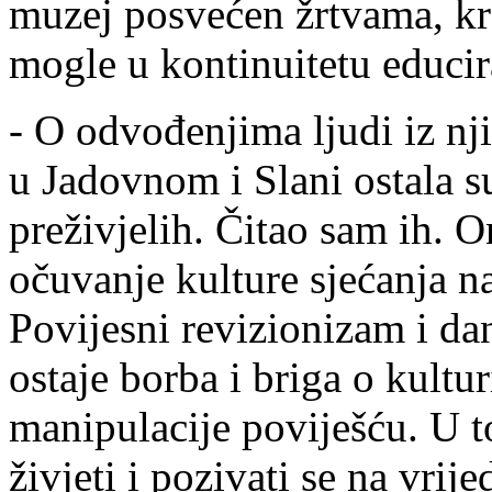
muzej posvećen žrtvama, kro
mogle u kontinuitetu educira
- O odvođenjima ljudi iz nj
u Jadovnom i Slani ostala s
preživjelih. Čitao sam ih. O
očuvanje kulture sjećanja n
Povijesni revizionizam i da
ostaje borba i briga o kultur
manipulacije poviješću. U t
živjeti i pozivati se na vri