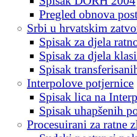
Spisak DORH 2004
Pregled obnova pos
Srbi u hrvatskim zatv
Spisak za djela ratn
Spisak za djela klas
Spisak transferisani
Interpolove potjernice
Spisak lica na Inte
Spisak uhapšenih po
Procesuirani za ratne z