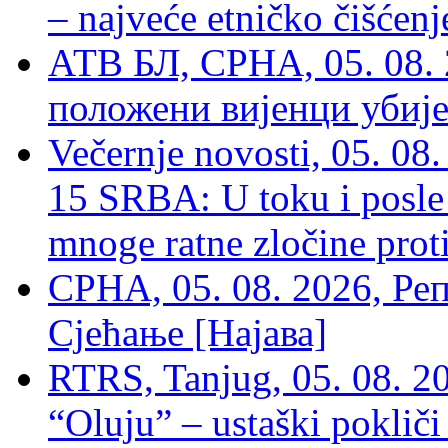
– najveće etničko čišćen
АТВ БЛ, СРНА, 05. 08. 
положени вијенци убиј
Večernje novosti, 05. 
15 SRBA: U toku i posle 
mnoge ratne zločine proti
СРНА, 05. 08. 2026, Ре
Сјећање [Најава]
RTRS, Tanjug, 05. 08. 20
“Oluju” – ustaški poklič