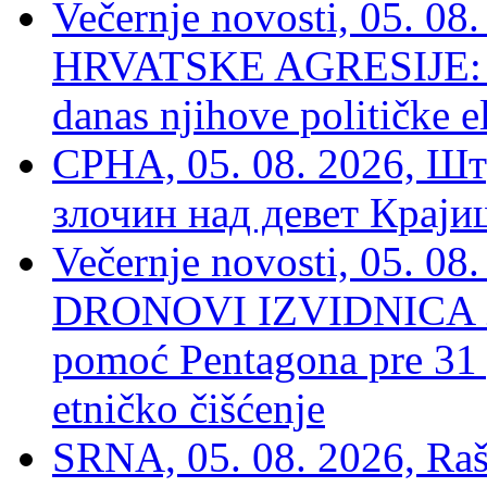
Večernje novosti, 05. 
HRVATSKE AGRESIJE: Hte
danas njihove političke e
СРНА, 05. 08. 2026, Шт
злочин над девет Крај
Večernje novosti, 05.
DRONOVI IZVIDNICA ZA
pomoć Pentagona pre 31
etničko čišćenje
SRNA, 05. 08. 2026, Rašk