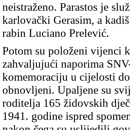
neistraženo. Parastos je slu
karlovački Gerasim, a kadiš
rabin Luciano Prelević.
Potom su položeni vijenci k
zahvaljujući naporima SNV
komemoraciju u cijelosti dov
obnovljeni. Upaljene su sv
roditelja 165 židovskih dje
1941. godine ispred spomen
nakon čega su uslijedili gov