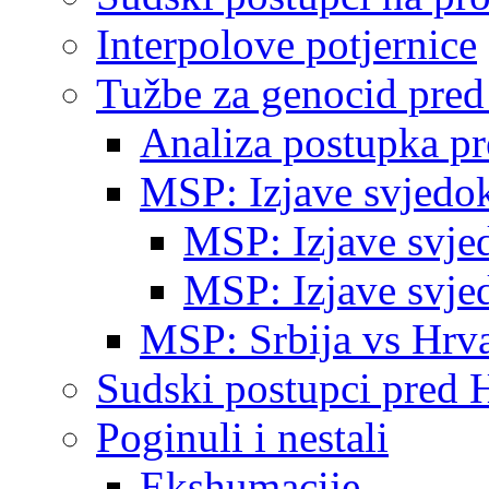
Interpolove potjernice
Tužbe za genocid pre
Analiza postupka p
MSP: Izjave svjedo
MSP: Izjave svje
MSP: Izjave svje
MSP: Srbija vs Hrva
Sudski postupci pred 
Poginuli i nestali
Ekshumacije