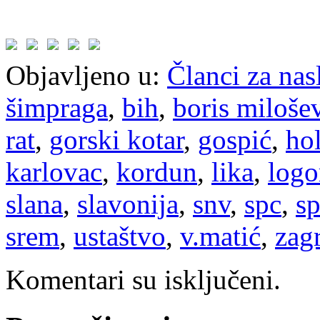
Objavljeno u:
Članci za na
šimpraga
,
bih
,
boris miloše
rat
,
gorski kotar
,
gospić
,
ho
karlovac
,
kordun
,
lika
,
logo
slana
,
slavonija
,
snv
,
spc
,
sp
srem
,
ustaštvo
,
v.matić
,
zag
Komentari su isključeni.