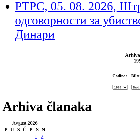
РТРС, 05. 08. 2026, Шт
одговорности за убиств
Динари
Arhiva
19
Bilte
Godina:
Arhiva članaka
Avgust 2026
P
U
S
Č
P
S
N
1
2