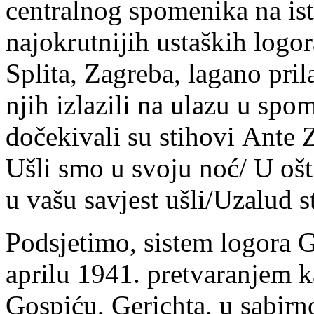
centralnog spomenika na is
najokrutnijih ustaških logor
Splita, Zagreba, lagano pril
njih izlazili na ulazu u sp
dočekivali su stihovi Ante
Ušli smo u svoju noć/ U oš
u vašu savjest ušli/Uzalud st
Podsjetimo, sistem logora 
aprilu 1941. pretvaranjem 
Gospiću, Gerichta, u sabirno