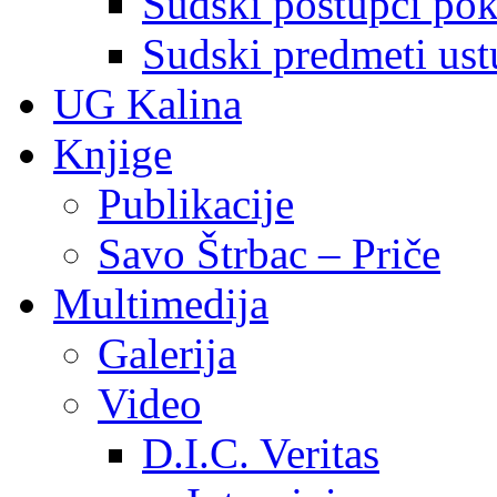
Sudski postupci pokr
Sudski predmeti ustu
UG Kalina
Knjige
Publikacije
Savo Štrbac – Priče
Multimedija
Galerija
Video
D.I.C. Veritas