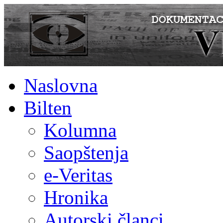
Naslovna
Bilten
Kolumna
Saopštenja
e-Veritas
Hronika
Autorski članci