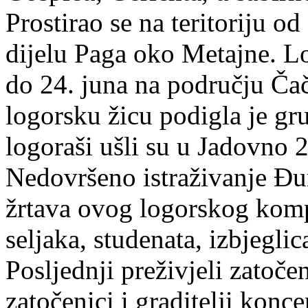
Prostirao se na teritoriju o
dijelu Paga oko Metajne. L
do 24. juna na području Čači
logorsku žicu podigla je gr
logoraši ušli su u Jadovno 
Nedovršeno istraživanje Đur
žrtava ovog logorskog kom
seljaka, studenata, izbjeglic
Posljednji preživjeli zatoče
zatočenici i graditelji konc