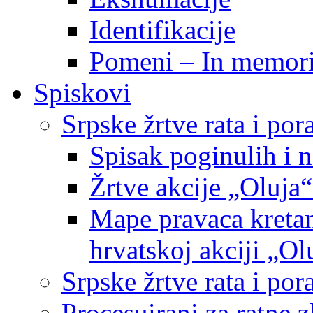
Identifikacije
Pomeni – In memor
Spiskovi
Srpske žrtve rata i po
Spisak poginulih i n
Žrtve akcije „Oluja“
Mape pravaca kretan
hrvatskoj akciji „Ol
Srpske žrtve rata i p
Procesuirani za ratne 