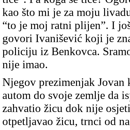
kao što mi je za moju livadu
“to je moj ratni plijen”. I j
govori Ivanišević koji je z
policiju iz Benkovca. Sramot
nije imao.
Njegov prezimenjak Jovan k
autom do svoje zemlje da isp
zahvatio žicu dok nije osje
otpetljavao žicu, trnci od n