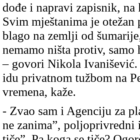
dođe i napravi zapisnik, na
Svim mještanima je otežan p
blago na zemlji od šumarije,
nemamo ništa protiv, samo h
– govori Nikola Ivanišević.
idu privatnom tužbom na Peš
vremena, kaže.
- Zvao sam i Agenciju za pl
ne zanima”, poljoprivredni 
tiče”. Pa koga se tiče? Ogor