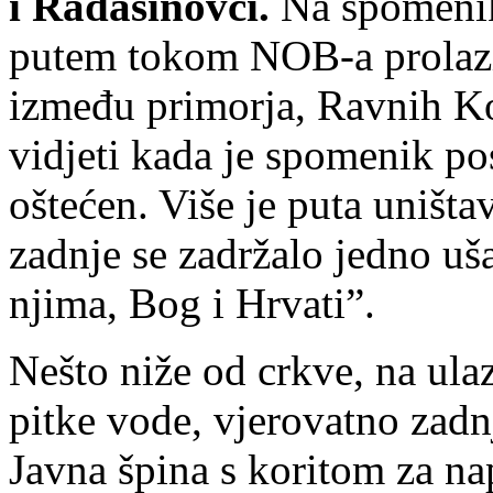
i Radašinovci.
Na spomeniku
putem tokom NOB-a prolazil
između primorja, Ravnih Ko
vidjeti kada je spomenik pos
oštećen. Više je puta uništ
zadnje se zadržalo jedno uš
njima, Bog i Hrvati”.
Nešto niže od crkve, na ulaz
pitke vode, vjerovatno zadn
Javna špina s koritom za na