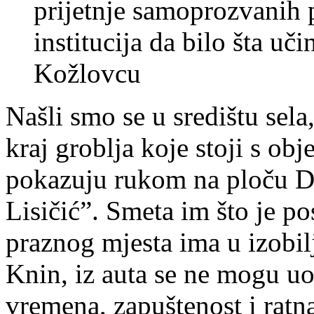
prijetnje samoprozvanih 
institucija da bilo šta uč
Kožlovcu
Našli smo se u središtu sel
kraj groblja koje stoji s ob
pokazuju rukom na ploču Dr
Lisičić”. Smeta im što je pos
praznog mjesta ima u izobi
Knin, iz auta se ne mogu uoč
vremena, zapuštenost i ratna