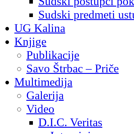
Sudski postupci pokr
Sudski predmeti ustu
UG Kalina
Knjige
Publikacije
Savo Štrbac – Priče
Multimedija
Galerija
Video
D.I.C. Veritas