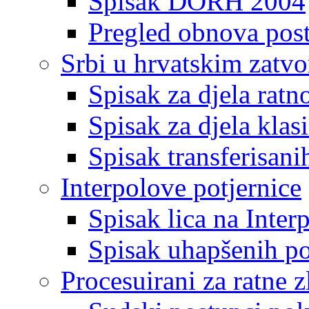
Spisak DORH 2004
Pregled obnova pos
Srbi u hrvatskim zatv
Spisak za djela ratn
Spisak za djela klas
Spisak transferisani
Interpolove potjernice
Spisak lica na Inte
Spisak uhapšenih po
Procesuirani za ratne z