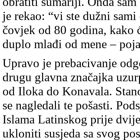
obratiti šumariji. Onda sa
je rekao: “vi ste dužni sam
čovjek od 80 godina, kako ć
duplo mlađi od mene – poja
Upravo je prebacivanje odgo
drugu glavna značajka uzurp
od Iloka do Konavala. Stan
se nagledali te pošasti. Pod
Islama Latinskog prije dvi
ukloniti susjeda sa svog po