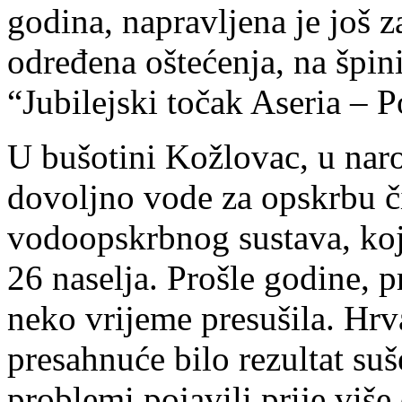
godina, napravljena je još z
određena oštećenja, na špini 
“Jubilejski točak Aseria –
U bušotini Kožlovac, u nar
dovoljno vode za opskrbu 
vodoopskrbnog sustava, ko
26 naselja. Prošle godine, p
neko vrijeme presušila. Hrv
presahnuće bilo rezultat suš
problemi pojavili prije viš