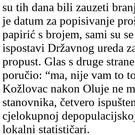
su tih dana bili zauzeti bra
je datum za popisivanje proš
papirić s brojem, sami su se
ispostavi Državnog ureda za 
propust. Glas s druge stran
poručio: “ma, nije vam to t
Kožlovac nakon Oluje ne mo
stanovnika, četvero ispušte
cjelokupnoj depopulacijskoj s
lokalni statističari.