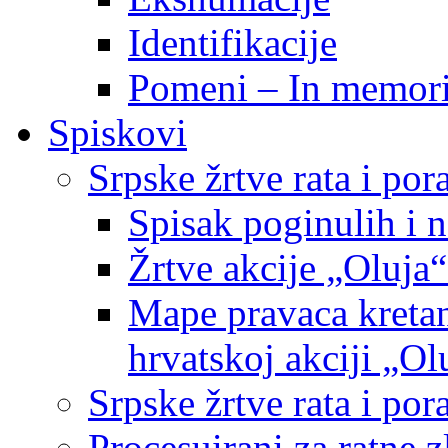
Identifikacije
Pomeni – In memor
Spiskovi
Srpske žrtve rata i po
Spisak poginulih i n
Žrtve akcije „Oluja“
Mape pravaca kretan
hrvatskoj akciji „Ol
Srpske žrtve rata i p
Procesuirani za ratne 