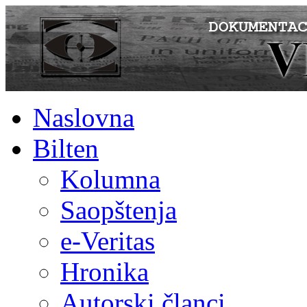
Naslovna
Bilten
Kolumna
Saopštenja
e-Veritas
Hronika
Autorski članci