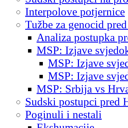
Interpolove potjernice
Tužbe za genocid pre
Analiza postupka p
MSP: Izjave svjedo
MSP: Izjave svje
MSP: Izjave svje
MSP: Srbija vs Hrva
Sudski postupci pred 
Poginuli i nestali
Ekshumacije