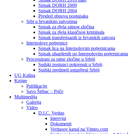
Spisak DORH 2009
Spisak DORH 2004
Pregled obnova postupaka
Srbi u hrvatskim zatvorima
Spisak za djela ratnog zločina
Spisak za djela klasičnog kriminala
Spisak transferisanih iz hrvatskih zatvora
Interpolove potjernice
Spisak lica na Interpolovim potjernicama
Spisak uhapšenih po Interpolovim potjernicama
Procesuirani za ratne zločine u Srbiji
Sudski postupci pokrenuti u Srbiji
Sudski predmeti ustupljeni Srbiji
UG Kalina
Knjige
Publikacije
Savo Štrbac – Priče
Multimedija
Galerija
Video
D.I.C. Veritas
Intervjui
Dokumenti
Veritasov kanal na Vimeo.com