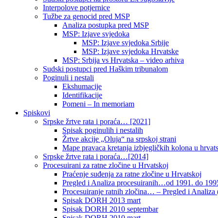
Interpolove potjernice
Tužbe za genocid pred MSP
Analiza postupka pred MSP
MSP: Izjave svjedoka
MSP: Izjave svjedoka Srbije
MSP: Izjave svjedoka Hrvatske
MSP: Srbija vs Hrvatska – video arhiva
Sudski postupci pred Haškim tribunalom
Poginuli i nestali
Ekshumacije
Identifikacije
Pomeni – In memoriam
Spiskovi
Srpske žrtve rata i poraća… [2021]
Spisak poginulih i nestalih
Žrtve akcije „Oluja“ na srpskoj strani
Mape pravaca kretanja izbjegličkih kolona u hrvats
Srpske žrtve rata i poraća…[2014]
Procesuirani za ratne zločine u Hrvatskoj
Praćenje suđenja za ratne zločine u Hrvatskoj
Pregled i Analiza procesuiranih…od 1991. do 1995
Procesuiranje ratnih zločina… – Pregled i Analiza (
Spisak DORH 2013 mart
Spisak DORH 2010 septembar
Spisak DORH 2010 mart