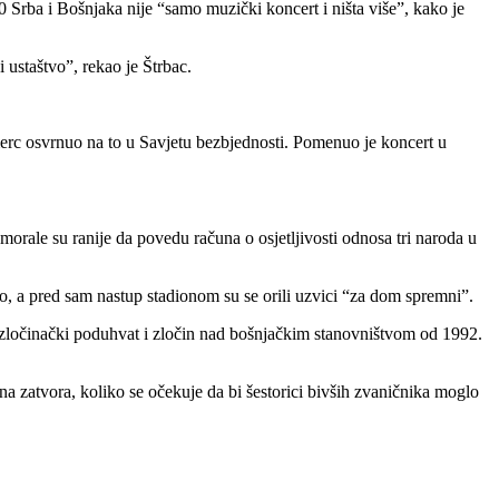
 Srba i Bošnjaka nije “samo muzički koncert i ništa više”, kako je
 ustaštvo”, rekao je Štrbac.
erc osvrnuo na to u Savjetu bezbjednosti. Pomenuo je koncert u
e morale su ranije da povedu računa o osjetljivosti odnosa tri naroda u
, a pred sam nastup stadionom su se orili uzvici “za dom spremni”.
 zločinački poduhvat i zločin nad bošnjačkim stanovništvom od 1992.
a zatvora, koliko se očekuje da bi šestorici bivših zvaničnika moglo