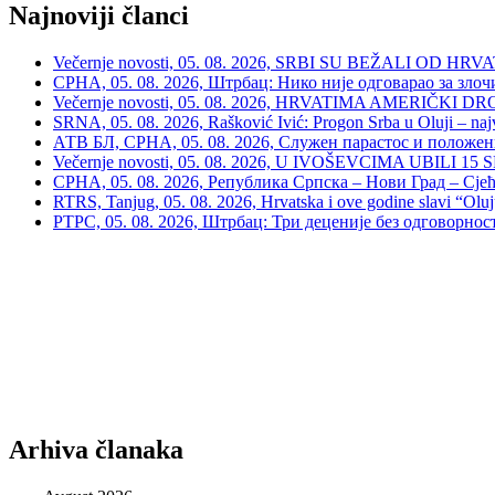
Najnoviji članci
Večernje novosti, 05. 08. 2026, SRBI SU BEŽALI OD HRVATSKE
СРНА, 05. 08. 2026, Штрбац: Нико није одговарао за зло
Večernje novosti, 05. 08. 2026, HRVATIMA AMERIČKI DRON
SRNA, 05. 08. 2026, Rašković Ivić: Progon Srba u Oluji – naj
АТВ БЛ, СРНА, 05. 08. 2026, Служен парастос и положе
Večernje novosti, 05. 08. 2026, U IVOŠEVCIMA UBILI 15 SRBA:
СРНА, 05. 08. 2026, Република Српска – Нови Град – Сјећ
RTRS, Tanjug, 05. 08. 2026, Hrvatska i ove godine slavi “Oluj
РТРС, 05. 08. 2026, Штрбац: Три деценије без одговорнос
Arhiva članaka