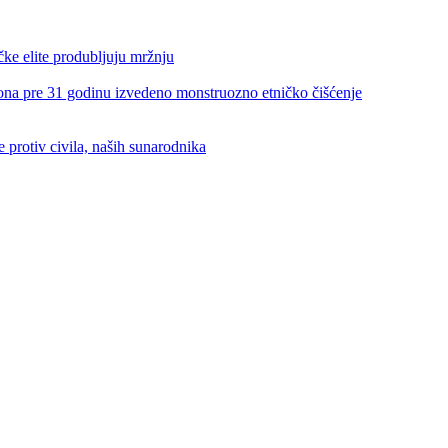
e elite produbljuju mržnju
re 31 godinu izvedeno monstruozno etničko čišćenje
rotiv civila, naših sunarodnika