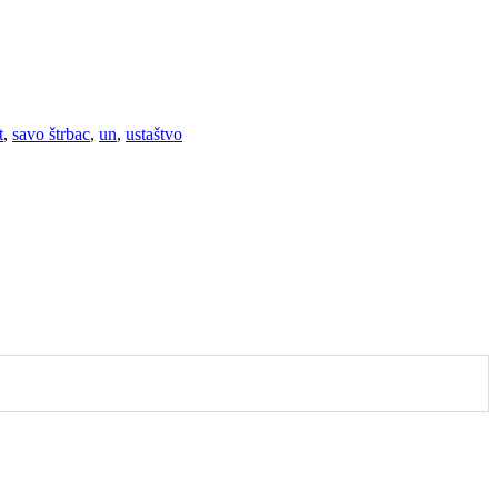
t
,
savo štrbac
,
un
,
ustaštvo