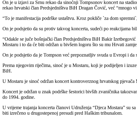
On je u izjavi za Srnu rekao da sinoćnji Tompsonov koncert na stadion
rekao hrvatski član Predsjedništva BiH Dragan Čović, već “mnogo vi
“To je manifestacija podrške ustaštvu. Kroz pokliče `za dom spremni`, 
On je podsjetio da su protiv takvog koncerta, sudeći po reakcijama bil
“Odakle se juče bošnjački član Predsjedništva BiH Bakir Izetbegović
Mostaru i to da će biti održan u bivšem logoru što su mu Hrvati zamjer
On je podsjetio da je Tompson već prepoznatljiv svuda u Evropi i da su
Prema njegovim riječima, sinoć je u Mostaru, koji je podijeljen i izuzet
BiH.
U Mostaru je sinoć održan koncert kontroverznog hrvatskog pjevača M
Koncert je održan u znak podrške šestorici bivših zvaničnika takozv
do 1994. godine.
U vrijeme trajanja koncerta članovi Udruženja “Djeca Mostara” su sa S
biti izrečeno u drugostepenoj presudi pred Haškim tribunalom.