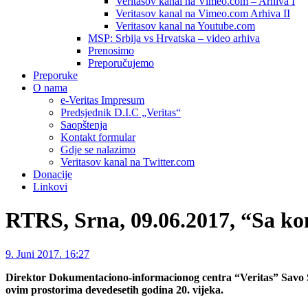
Veritasov kanal na Vimeo.com – Arhiva I
Veritasov kanal na Vimeo.com Arhiva II
Veritasov kanal na Youtube.com
MSP: Srbija vs Hrvatska – video arhiva
Prenosimo
Preporučujemo
Preporuke
O nama
e-Veritas Impresum
Predsjednik D.I.C „Veritas“
Saopštenja
Kontakt formular
Gdje se nalazimo
Veritasov kanal na Twitter.com
Donacije
Linkovi
RTRS, Srna, 09.06.2017, “Sa ko
9. Juni 2017. 16:27
Direktor Dokumentaciono-informacionog centra “Veritas” Savo Št
ovim prostorima devedesetih godina 20. vijeka.