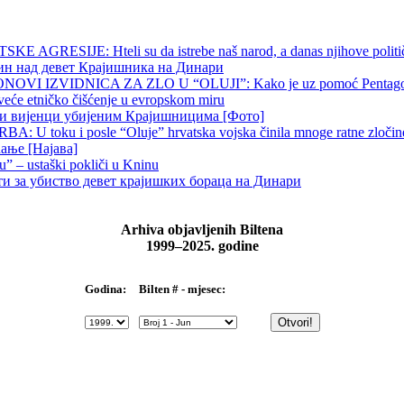
 AGRESIJE: Hteli su da istrebe naš narod, a danas njihove političk
чин над девет Крајишника на Динари
OVI IZVIDNICA ZA ZLO U “OLUJI”: Kako je uz pomoć Pentagona p
veće etničko čišćenje u evropskom miru
ни вијенци убијеним Крајишницима [Фото]
 U toku i posle “Oluje” hrvatska vojska činila mnoge ratne zločine p
ање [Најава]
u” – ustaški pokliči u Kninu
ти за убиство девет крајишких бораца на Динари
Arhiva objavljenih Biltena
1999–2025. godine
Bilten # - mjesec:
Godina: