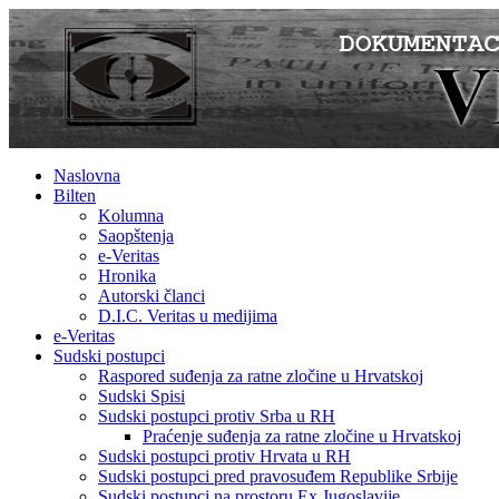
Naslovna
Bilten
Kolumna
Saopštenja
e-Veritas
Hronika
Autorski članci
D.I.C. Veritas u medijima
e-Veritas
Sudski postupci
Raspored suđenja za ratne zločine u Hrvatskoj
Sudski Spisi
Sudski postupci protiv Srba u RH
Praćenje suđenja za ratne zločine u Hrvatskoj
Sudski postupci protiv Hrvata u RH
Sudski postupci pred pravosuđem Republike Srbije
Sudski postupci na prostoru Ex Jugoslavije