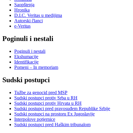
Saopštenja
Hronika
D.I.C. Veritas u medijima
Autorski članci
e-Veritas
Poginuli i nestali
Poginuli i nestali
Ekshumacije
Identifikacije
Pomeni – In memoriam
Sudski postupci
Tužbe za genocid pred MSP
Sudski postupci protiv Srba u RH
Sudski postupci protiv Hrvata u RH
Sudski postupci pred pravosuđem Republike Srbije
Sudski postupci na prostoru Ex Jugoslavije
Interpolove potjernice
Sudski postupci pred Haškim tribunalom