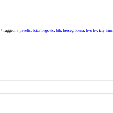
/
Tagged:
a.pavelić
,
b.izetbegović
,
bih
,
herceg bosna
,
hvo hv
,
icty irmc