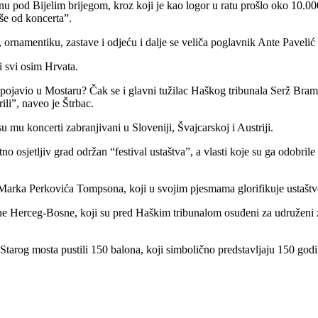
u pod Bijelim brijegom, kroz koji je kao logor u ratu prošlo oko 10.000
še od koncerta”.
ornamentiku, zastave i odjeću i dalje se veliča poglavnik Ante Pavelić i
i svi osim Hrvata.
 pojavio u Mostaru? Čak se i glavni tužilac Haškog tribunala Serž Bram
ili”, naveo je Štrbac.
 mu koncerti zabranjivani u Sloveniji, Švajcarskoj i Austriji.
no osjetljiv grad održan “festival ustaštva”, a vlasti koje su ga odobril
arka Perkovića Tompsona, koji u svojim pjesmama glorifikuje ustaštvo
ane Herceg-Bosne, koji su pred Haškim tribunalom osuđeni za udruženi
tarog mosta pustili 150 balona, koji simbolično predstavljaju 150 godin