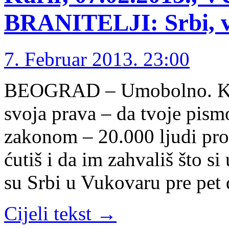
BRANITELJI: Srbi, vi
7. Februar 2013. 23:00
BEOGRAD – Umobolno. Kad 
svoja prava – da tvoje pism
zakonom – 20.000 ljudi prote
ćutiš i da im zahvališ što s
su Srbi u Vukovaru pre pet
Cijeli tekst →