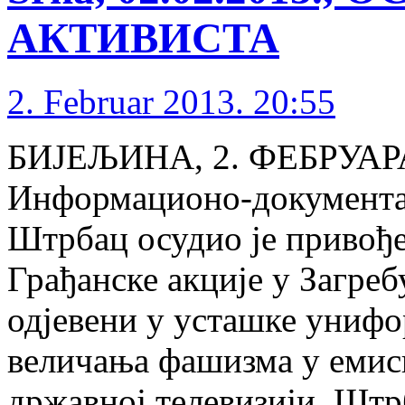
АКТИВИСТА
2. Februar 2013. 20:55
БИЈЕЉИНА, 2. ФЕБРУАРА
Информационо-документа
Штрбац осудио је привође
Грађанске акције у Загреб
одјевени у усташке унифо
величања фашизма у емиси
државној телевизији. Штр