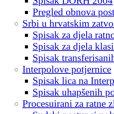
Spisak DORH 2004
Pregled obnova pos
Srbi u hrvatskim zatv
Spisak za djela ratn
Spisak za djela klas
Spisak transferisani
Interpolove potjernice
Spisak lica na Inte
Spisak uhapšenih po
Procesuirani za ratne z