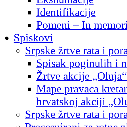
Identifikacije
Pomeni – In memor
Spiskovi
Srpske žrtve rata i po
Spisak poginulih i n
Žrtve akcije „Oluja“
Mape pravaca kretan
hrvatskoj akciji „Ol
Srpske žrtve rata i p
Procesuirani za ratne 