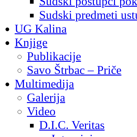
Sudski postupci pokr
Sudski predmeti ustu
UG Kalina
Knjige
Publikacije
Savo Štrbac – Priče
Multimedija
Galerija
Video
D.I.C. Veritas