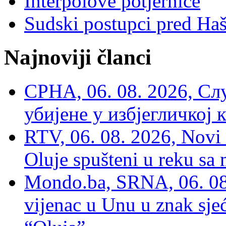
Interpolove potjernice
Sudski postupci pred Ha
Najnoviji članci
СРНА, 06. 08. 2026, Сл
убијене у избјегличкој 
RTV, 06. 08. 2026, Novi 
Oluje spušteni u reku sa
Mondo.ba, SRNA, 06. 08
vijenac u Unu u znak sjeć