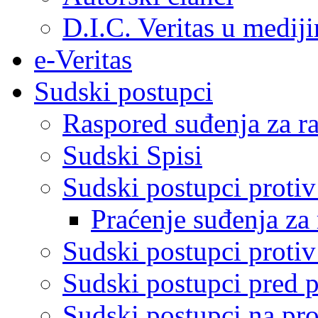
D.I.C. Veritas u medij
e-Veritas
Sudski postupci
Raspored suđenja za ra
Sudski Spisi
Sudski postupci proti
Praćenje suđenja za 
Sudski postupci proti
Sudski postupci pred 
Sudski postupci na pro