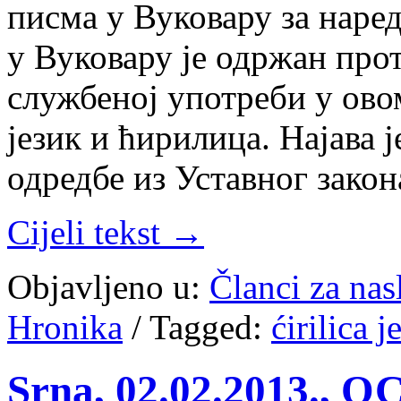
писма у Вуковару за наре
у Вуковару је одржан прот
службеној употреби у ово
језик и ћирилица. Најава 
одредбе из Уставног закон
Cijeli tekst →
Objavljeno u:
Članci za na
Hronika
/
Tagged:
ćirilica j
Srna, 02.02.2013.