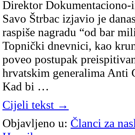
Direktor Dokumentaciono-i
Savo Štrbac izjavio je danas
raspiše nagradu “od bar mili
Topnički dnevnici, kao kru
poveo postupak preispitiva
hrvatskim generalima Anti
Kad bi …
Cijeli tekst →
Objavljeno u:
Članci za na