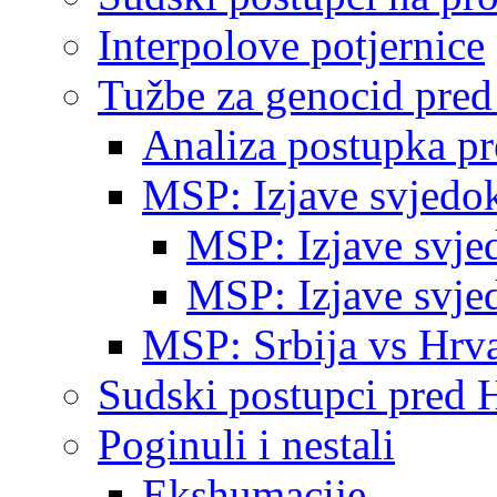
Interpolove potjernice
Tužbe za genocid pre
Analiza postupka p
MSP: Izjave svjedo
MSP: Izjave svje
MSP: Izjave svje
MSP: Srbija vs Hrva
Sudski postupci pred 
Poginuli i nestali
Ekshumacije