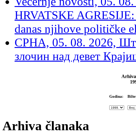
Večernje novosti, 05. 
HRVATSKE AGRESIJE: Hte
danas njihove političke e
СРНА, 05. 08. 2026, Шт
злочин над девет Крај
Arhiva
19
Bilte
Godina:
Arhiva članaka