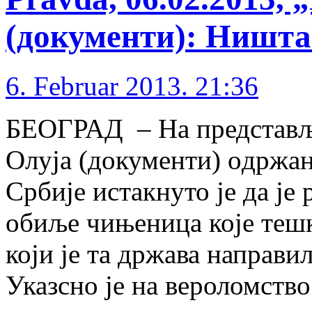
(документи): Ништа 
6. Februar 2013. 21:36
БЕОГРАД – На представљ
Олуја (документи) oдржа
Србије истакнуто је да је
обиље чињеница које тешк
који је та држава направи
Указсно је на вероломств