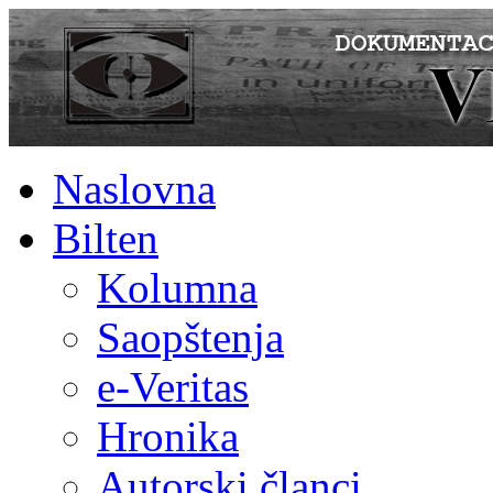
Naslovna
Bilten
Kolumna
Saopštenja
e-Veritas
Hronika
Autorski članci