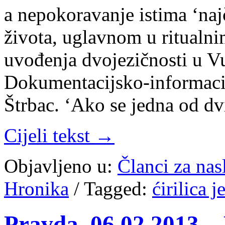
a nepokoravanje istima ‘naj
života, uglavnom u ritual
uvođenja dvojezičnosti u V
Dokumentacijsko-informacij
Štrbac. ‘Ako se jedna od dv
Cijeli tekst →
Objavljeno u:
Članci za na
Hronika
/
Tagged:
ćirilica j
Pravda, 06.02.2013, 