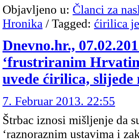
Objavljeno u:
Članci za na
Hronika
/
Tagged:
ćirilica j
Dnevno.hr., 07.02.201
‘frustriranim Hrvati
uvede ćirilica, slijede
7. Februar 2013. 22:55
Štrbac iznosi mišljenje da 
‘raznoraznim ustavima i za