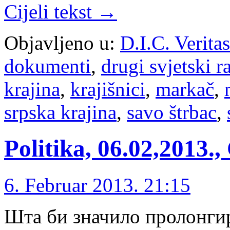
Cijeli tekst →
Objavljeno u:
D.I.C. Verita
dokumenti
,
drugi svjetski ra
krajina
,
krajišnici
,
markač
,
srpska krajina
,
savo štrbac
,
Politika, 06.02,2013
6. Februar 2013. 21:15
Шта би значило пролонгир