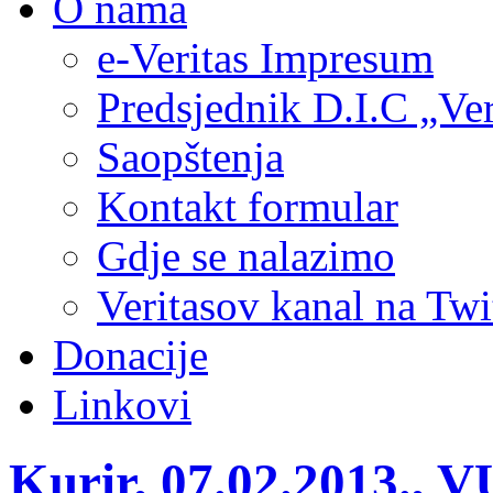
O nama
e-Veritas Impresum
Predsjednik D.I.C „Ver
Saopštenja
Kontakt formular
Gdje se nalazimo
Veritasov kanal na Twi
Donacije
Linkovi
Kurir, 07.02.2013.