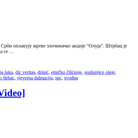
Срби оплакују жртве злочиначке акције “Олуја”. Штрбац је
да се …
ja luka
,
dic veritas
,
drinić
,
etničko čišćenje
,
godisnjice oluje
,
o štrbac
,
sjeverna dalmacija
,
spc
,
svodna
Video]