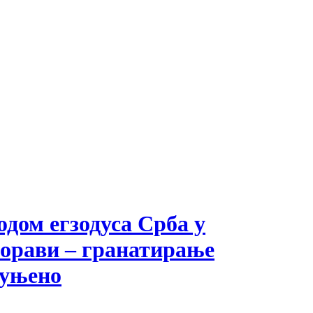
одом егзодуса Срба у
борави – гранатирање
пуњено