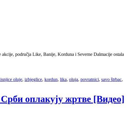
 akcije, područja Like, Banije, Korduna i Severne Dalmacije ostala
isnjice oluje
,
izbjeglice
,
kordun
,
lika
,
oluja
,
povratnici
,
savo štrbac
,
к Срби оплакују жртве [Видео]