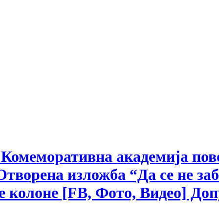
: Комеморативна академија пов
Отворена изложба “Да се не за
ке колоне [FB, Фото, Видео] До