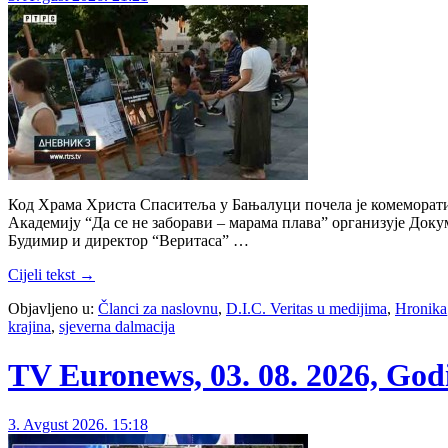
Код Храма Христа Спаситеља у Бањалуци почела је комеморатив
Академију “Да се не заборави – марама плава” организује До
Будимир и директор “Веритаса” …
Cijeli tekst →
Objavljeno u:
Članci za naslovnu
,
D.I.C. Veritas u medijima
,
Hronika
krajina
,
sjeverna dalmacija
TV Euronews, 03. 08. 2026, God
3. Avgust 2026. 15:18