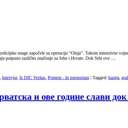
policijske snage započele su operaciju “Oluja”. Tokom intenzivne vojne
maju potpuno različito značenje za Srbe i Hrvate. Dok Srbi ove …
,
Intervjui
,
Iz DIC Veritas
,
Pomeni - In memoriam
/
Tagged:
banija
,
god
рватска и ове године слави до