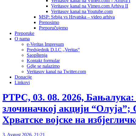
Veritasov kanal na Vimeo.com – Arhiva I
Veritasov kanal na Vimeo.com Arhiva II
Veritasov kanal na Youtube.com
MSP: Srbija vs Hrvatska – video arhiva
Prenosimo
Preporučujemo
Preporuke
O nama
e-Veritas Impresum
Predsjednik D.I.C „Veritas“
Saopštenja
Kontakt formular
Gdje se nalazimo
Veritasov kanal na Twitter.com
Donacije
Linkovi
РТРС, 03. 08. 2026, Бањалука
злочиначкој акцији “Олуја”; 
Хрватске војске на избјеглич
3. Avgust 2026. 21:21