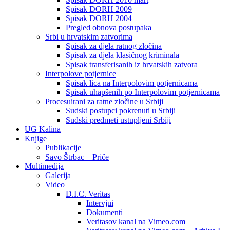
Spisak DORH 2009
Spisak DORH 2004
Pregled obnova postupaka
Srbi u hrvatskim zatvorima
Spisak za djela ratnog zločina
Spisak za djela klasičnog kriminala
Spisak transferisanih iz hrvatskih zatvora
Interpolove potjernice
Spisak lica na Interpolovim potjernicama
Spisak uhapšenih po Interpolovim potjernicama
Procesuirani za ratne zločine u Srbiji
Sudski postupci pokrenuti u Srbiji
Sudski predmeti ustupljeni Srbiji
UG Kalina
Knjige
Publikacije
Savo Štrbac – Priče
Multimedija
Galerija
Video
D.I.C. Veritas
Intervjui
Dokumenti
Veritasov kanal na Vimeo.com