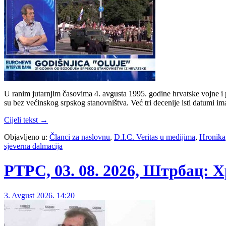
U ranim jutarnjim časovima 4. avgusta 1995. godine hrvatske vojne i 
su bez većinskog srpskog stanovništva. Već tri decenije isti datumi i
Cijeli tekst →
Objavljeno u:
Članci za naslovnu
,
D.I.C. Veritas u medijima
,
Hronika
sjeverna dalmacija
РТРС, 03. 08. 2026, Штрбац: Х
3. Avgust 2026. 14:20