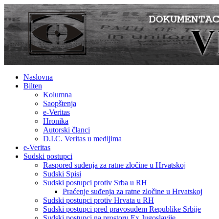
Naslovna
Bilten
Kolumna
Saopštenja
e-Veritas
Hronika
Autorski članci
D.I.C. Veritas u medijima
e-Veritas
Sudski postupci
Raspored suđenja za ratne zločine u Hrvatskoj
Sudski Spisi
Sudski postupci protiv Srba u RH
Praćenje suđenja za ratne zločine u Hrvatskoj
Sudski postupci protiv Hrvata u RH
Sudski postupci pred pravosuđem Republike Srbije
Sudski postupci na prostoru Ex Jugoslavije