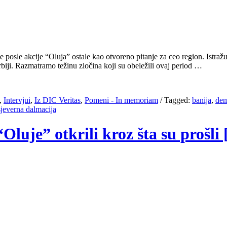
nije posle akcije “Oluja” ostale kao otvoreno pitanje za ceo region. Ist
biji. Razmatramo težinu zločina koji su obeležili ovaj period …
,
Intervjui
,
Iz DIC Veritas
,
Pomeni - In memoriam
/
Tagged:
banija
,
dem
sjeverna dalmacija
Oluje” otkrili kroz šta su prošli