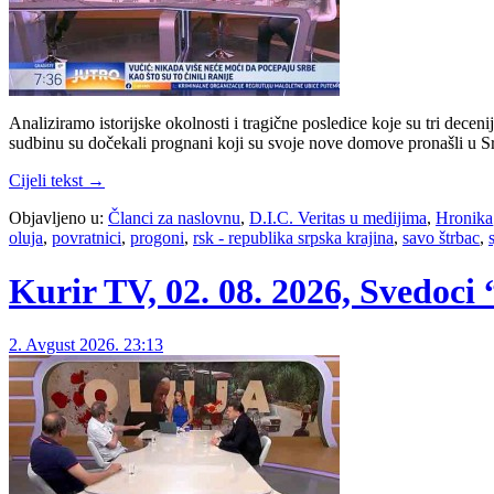
Analiziramo istorijske okolnosti i tragične posledice koje su tri dece
sudbinu su dočekali prognani koji su svoje nove domove pronašli u Sr
Cijeli tekst →
Objavljeno u:
Članci za naslovnu
,
D.I.C. Veritas u medijima
,
Hronika
oluja
,
povratnici
,
progoni
,
rsk - republika srpska krajina
,
savo štrbac
,
Kurir TV, 02. 08. 2026, Svedoci “
2. Avgust 2026. 23:13