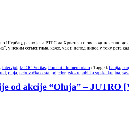
Штрбац, рекао је за РТРС да Хрватска и ове године слави док 
а”, у неким сегментима, каже, чак и испод нивоа у току рата ка
,
Intervjui
,
Iz DIC Veritas
,
Pomeni - In memoriam
/
Tagged:
banija
,
ban
rad
,
oluja
,
petrovačka cesta
,
prijedor
,
rsk - republika srpska krajina
,
sav
nije od akcije “Oluja” – JUTRO [