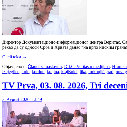
Директор Документационо-информационог центра Веритас, Саво 
рекао да су односи Срба и Хрвата данас “на врло ниским гранам
Cijeli tekst →
Objavljeno u:
Članci za naslovnu
,
D.I.C. Veritas u medijima
,
Hronika
izbjeglice
,
knin
,
kordun
,
krajina
,
krajišnici
,
lika
,
mrkonjić grad
,
novi g
TV Prva, 03. 08. 2026, Tri dece
3. Avgust 2026. 13:49