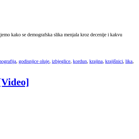
ražujemo kako se demografska slika menjala kroz decenije i kakvu
ografija
,
godisnjice oluje
,
izbjeglice
,
kordun
,
krajina
,
krajišnici
,
lika
,
 [Video]