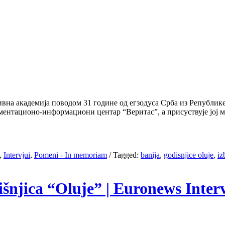
на академија поводом 31 године од егзодуса Срба из Републике 
кументационо-информациони центар “Веритас”, а присуствује јо
,
Intervjui
,
Pomeni - In memoriam
/
Tagged:
banija
,
godisnjice oluje
,
iz
išnjica “Oluje” | Euronews Inter