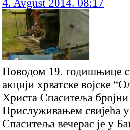
4. Avgust 2014. 08:17
Поводом 19. годишњице с
акцији хрватске војске “О
Христа Спаситеља бројни 
Прислуживањем свијећа у
Спаситеља вечерас је у 