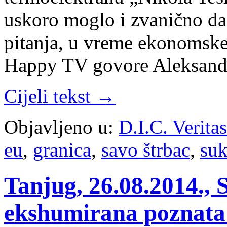
uskoro moglo i zvanično da
pitanja, u vreme ekonomske
Happy TV govore Aleksan
Cijeli tekst →
Objavljeno u:
D.I.C. Verita
eu
,
granica
,
savo štrbac
,
suk
Tanjug, 26.08.2014., 
ekshumirana poznata