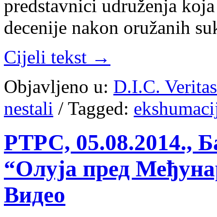
predstavnici udruženja koja
decenije nakon oružanih su
Cijeli tekst →
Objavljeno u:
D.I.C. Verita
nestali
/
Tagged:
ekshumaci
РТРС, 05.08.2014., 
“Олуја пред Међуна
Видео