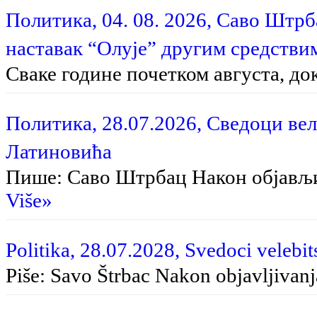
Политика, 04. 08. 2026, Саво Штр
наставак “Олује” другим средстви
Сваке године почетком августа, до
Политика, 28.07.2026, Сведоци вел
Латиновића
Пише: Саво Штрбац На­кон об­ја­вљи­в
Više»
Politika, 28.07.2028, Svedoci velebit
Piše: Savo Štrbac Na­kon ob­ja­vlji­va­nja