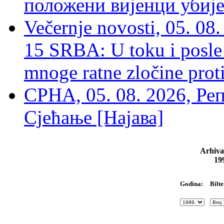
положени вијенци убиј
Večernje novosti, 05. 
15 SRBA: U toku i posle 
mnoge ratne zločine proti
СРНА, 05. 08. 2026, Ре
Сјећање [Најава]
Arhiva
19
Bilte
Godina: