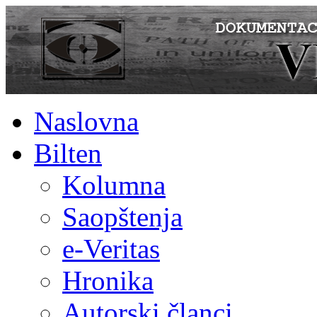
Naslovna
Bilten
Kolumna
Saopštenja
e-Veritas
Hronika
Autorski članci