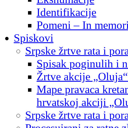
Identifikacije
Pomeni – In memor
Spiskovi
Srpske žrtve rata i po
Spisak poginulih i n
Žrtve akcije „Oluja“
Mape pravaca kretan
hrvatskoj akciji „Ol
Srpske žrtve rata i p
Procesuirani za ratne 