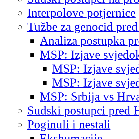
Interpolove potjernice
Tužbe za genocid pre
Analiza postupka p
MSP: Izjave svjedo
MSP: Izjave svje
MSP: Izjave svje
MSP: Srbija vs Hrva
Sudski postupci pred 
Poginuli i nestali
Ekshumacije