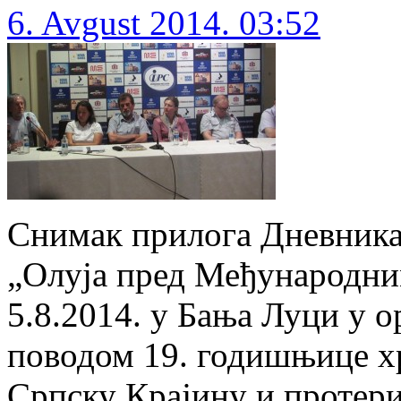
6. Avgust 2014. 03:52
Снимак прилога Дневника 
„Олуја пред Међународним
5.8.2014. у Бања Луци у 
поводом 19. годишњице хр
Српску Крајину и протери