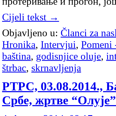
протеривање и прогон, ј
Cijeli tekst →
Objavljeno u:
Članci za na
Hronika
,
Intervjui
,
Pomeni 
baština
,
godisnjice oluje
,
in
štrbac
,
skrnavljenja
РТРС, 03.08.2014., 
Србе, жртве “Олује”