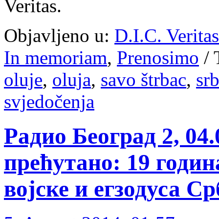
Veritas.
Objavljeno u:
D.I.C. Verita
In memoriam
,
Prenosimo
/
oluje
,
oluja
,
savo štrbac
,
srb
svjedočenja
Радио Београд 2, 04.
прећутано: 19 годин
војске и егзодуса С