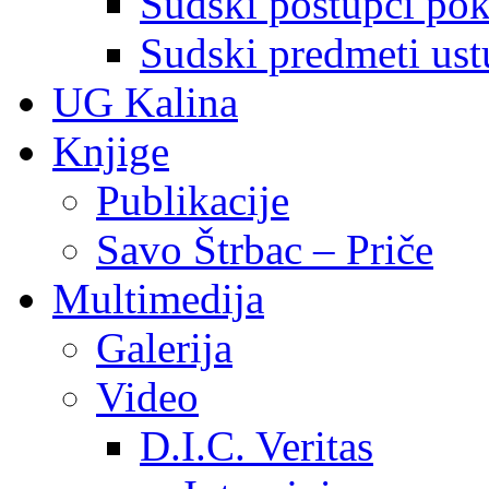
Sudski postupci pokr
Sudski predmeti ustu
UG Kalina
Knjige
Publikacije
Savo Štrbac – Priče
Multimedija
Galerija
Video
D.I.C. Veritas