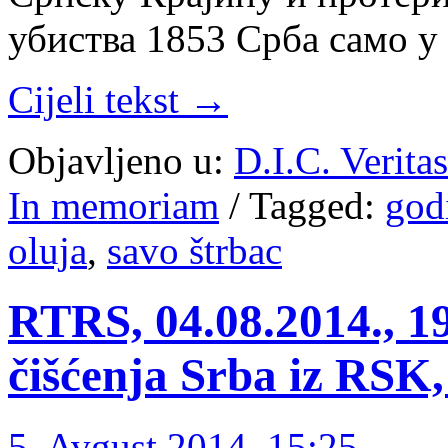
убиства 1853 Срба само у
Cijeli tekst →
Objavljeno u:
D.I.C. Verita
In memoriam
/
Tagged:
godi
oluja
,
savo štrbac
RTRS, 04.08.2014., 1
čišćenja Srba iz RSK,
5. Avgust 2014. 15:25