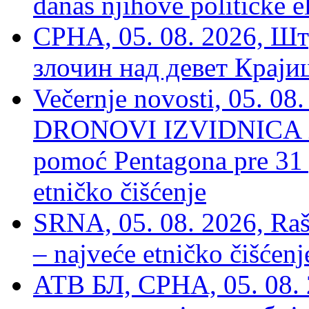
danas njihove političke e
СРНА, 05. 08. 2026, Шт
злочин над девет Крај
Večernje novosti, 05.
DRONOVI IZVIDNICA ZA
pomoć Pentagona pre 31
etničko čišćenje
SRNA, 05. 08. 2026, Rašk
– najveće etničko čišćen
АТВ БЛ, СРНА, 05. 08. 