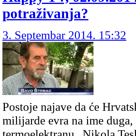
potraživanja?
3. Septembar 2014. 15:32
Postoje najave da će Hrvatsk
milijarde evra na ime duga,
termoelektranu „Nikola Tesl