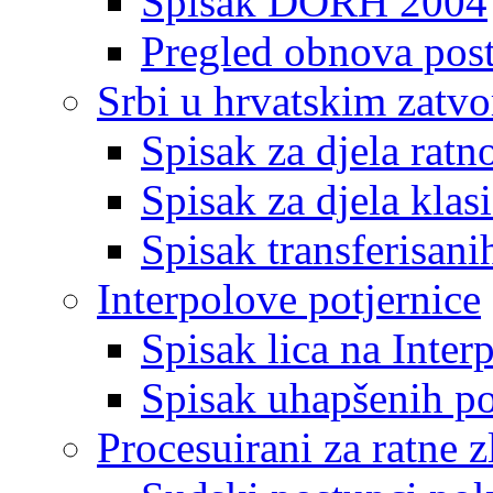
Spisak DORH 2004
Pregled obnova pos
Srbi u hrvatskim zatv
Spisak za djela ratn
Spisak za djela klas
Spisak transferisani
Interpolove potjernice
Spisak lica na Inte
Spisak uhapšenih po
Procesuirani za ratne z