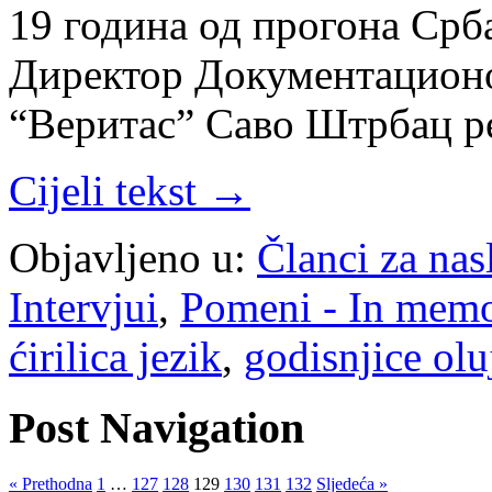
19 година од прогона Срб
Директор Документацион
“Веритас” Саво Штрбац 
Cijeli tekst →
Objavljeno u:
Članci za na
Intervjui
,
Pomeni - In mem
ćirilica jezik
,
godisnjice olu
Post Navigation
« Prethodna
1
…
127
128
129
130
131
132
Sljedeća »