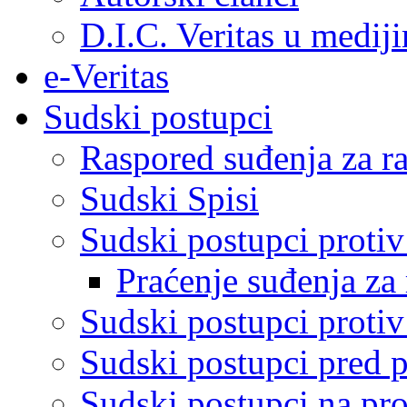
D.I.C. Veritas u medij
e-Veritas
Sudski postupci
Raspored suđenja za ra
Sudski Spisi
Sudski postupci proti
Praćenje suđenja za 
Sudski postupci proti
Sudski postupci pred 
Sudski postupci na pro