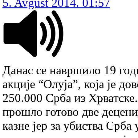
5. Avgust 2014. 01:57
Данас се навршило 19 годи
акције “Олуја”, која је до
250.000 Срба из Хрватске.
прошло готово две децениј
казне јер за убиства Срба