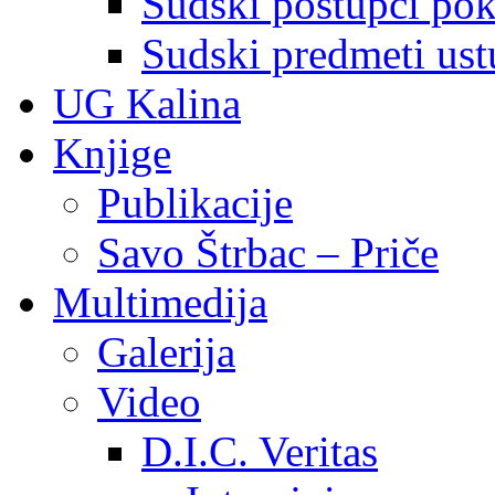
Sudski postupci pokr
Sudski predmeti ustu
UG Kalina
Knjige
Publikacije
Savo Štrbac – Priče
Multimedija
Galerija
Video
D.I.C. Veritas