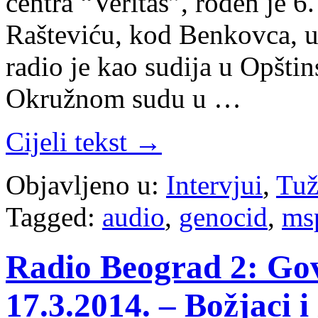
centra “Veritas”, rođen je 6
Rašteviću, kod Benkovca, u
radio je kao sudija u Opšt
Okružnom sudu u …
Cijeli tekst →
Objavljeno u:
Intervjui
,
Tuž
Tagged:
audio
,
genocid
,
ms
Radio Beograd 2: Govo
17.3.2014. – Božjaci i