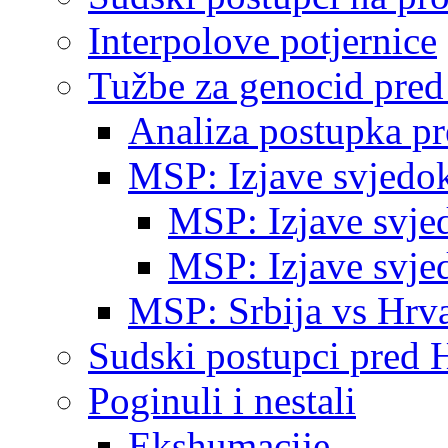
Interpolove potjernice
Tužbe za genocid pre
Analiza postupka p
MSP: Izjave svjedo
MSP: Izjave svje
MSP: Izjave svje
MSP: Srbija vs Hrva
Sudski postupci pred 
Poginuli i nestali
Ekshumacije