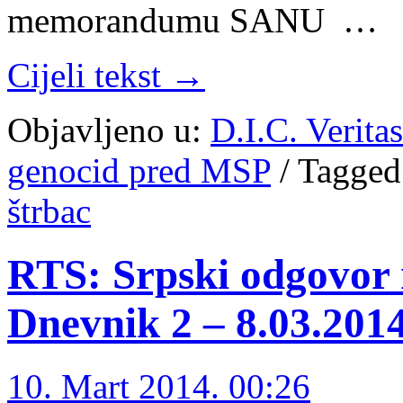
memorandumu SANU …
Cijeli tekst →
Objavljeno u:
D.I.C. Verita
genocid pred MSP
/
Tagged
štrbac
RTS: Srpski odgovor 
Dnevnik 2 – 8.03.2014
10. Mart 2014. 00:26