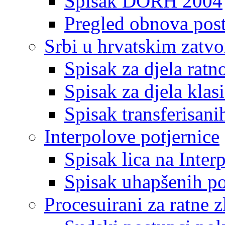
Spisak DORH 2004
Pregled obnova pos
Srbi u hrvatskim zatv
Spisak za djela ratn
Spisak za djela klas
Spisak transferisani
Interpolove potjernice
Spisak lica na Inte
Spisak uhapšenih po
Procesuirani za ratne z