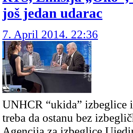
još jedan udarac
7. April 2014. 22:36
UNHCR “ukida” izbeglice i
treba da ostanu bez izbeglič
Agencija za izbeglice Uje