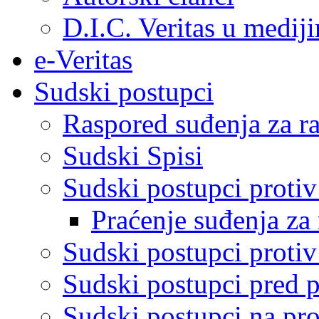
D.I.C. Veritas u medij
e-Veritas
Sudski postupci
Raspored suđenja za ra
Sudski Spisi
Sudski postupci proti
Praćenje suđenja za 
Sudski postupci proti
Sudski postupci pred 
Sudski postupci na pro