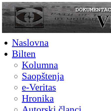
Naslovna
Bilten
Kolumna
Saopštenja
e-Veritas
Hronika
Autorski članci