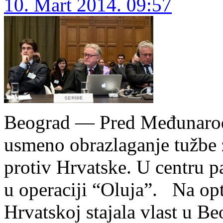
10. Mart 2014. 09:57
Beograd — Pred Međunarod
usmeno obrazlaganje tužbe 
protiv Hrvatske. U centru p
u operaciji “Oluja”. Na opt
Hrvatskoj stajala vlast u Be