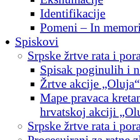
Identifikacije
Pomeni – In memor
Spiskovi
Srpske žrtve rata i po
Spisak poginulih i n
Žrtve akcije „Oluja“
Mape pravaca kretan
hrvatskoj akciji „Ol
Srpske žrtve rata i p
Procesuirani za ratne 