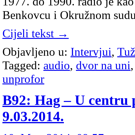
1977. do 1990. radio je ka
Benkovcu i Okružnom sud
Cijeli tekst →
Objavljeno u:
Intervjui
,
Tuž
Tagged:
audio
,
dvor na uni
unprofor
B92: Hag – U centru p
9.03.2014.