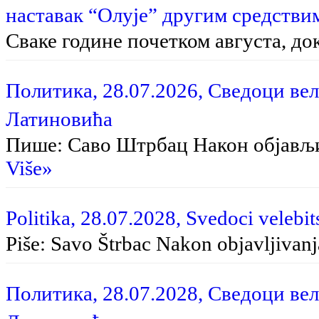
наставак “Олује” другим средстви
Сваке године почетком августа, до
Политика, 28.07.2026, Сведоци вел
Латиновића
Пише: Саво Штрбац На­кон об­ја­вљи­в
Više»
Politika, 28.07.2028, Svedoci velebit
Piše: Savo Štrbac Na­kon ob­ja­vlji­va­nja
Политика, 28.07.2028, Сведоци вел