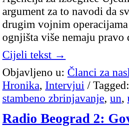
argument za to navodi da svi
drugim vojnim operacijama h
ognjišta više nemaju pravo
Cijeli tekst →
Objavljeno u:
Članci za na
Hronika
,
Intervjui
/
Tagged
stambeno zbrinjavanje
,
un
,
Radio Beograd 2: Govo