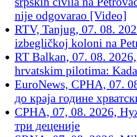
srpskih civila na Petrovač
nije odgovarao [Video]
RTV, Tanjug, 07. 08. 2026
izbegličkoj koloni na Pet
RT Balkan, 07. 08. 2026,
hrvatskim pilotima: Kada
EuroNews, СРНА, 07. 0
до краја године хрватс
СРНА, 07, 08. 2026, Ну
три деценије