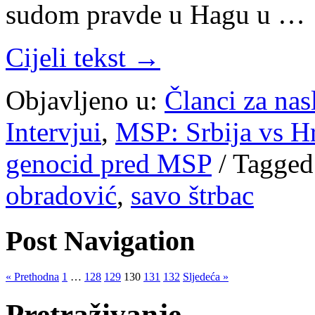
sudom pravde u Hagu u …
Cijeli tekst →
Objavljeno u:
Članci za na
Intervjui
,
MSP: Srbija vs Hr
genocid pred MSP
/
Tagged
obradović
,
savo štrbac
Post Navigation
« Prethodna
1
…
128
129
130
131
132
Sljedeća »
Pretraživanje