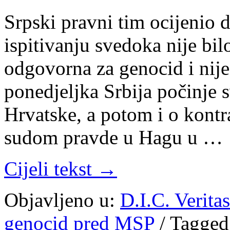
Srpski pravni tim ocijenio d
ispitivanju svedoka nije bil
odgovorna za genocid i nije
ponedjeljka Srbija počinje s
Hrvatske, a potom i o kont
sudom pravde u Hagu u …
Cijeli tekst →
Objavljeno u:
D.I.C. Verita
genocid pred MSP
/
Tagged