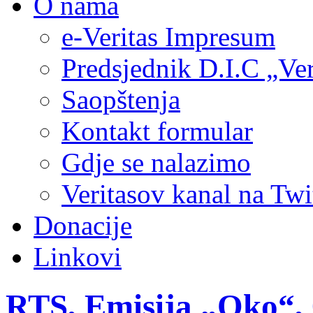
O nama
e-Veritas Impresum
Predsjednik D.I.C „Ver
Saopštenja
Kontakt formular
Gdje se nalazimo
Veritasov kanal na Twi
Donacije
Linkovi
RTS, Emisija „Oko“, 0