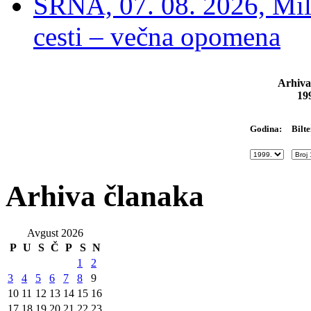
SRNA, 07. 08. 2026, Mil
cesti – večna opomena
Arhiva
19
Bilte
Godina:
Arhiva članaka
Avgust 2026
P
U
S
Č
P
S
N
1
2
3
4
5
6
7
8
9
10
11
12
13
14
15
16
17
18
19
20
21
22
23