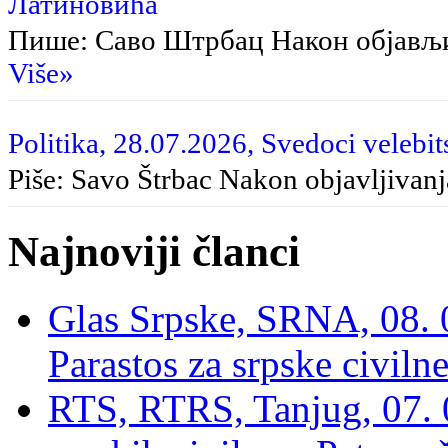
Латиновића
Пише: Саво Штрбац Након објављ
Više»
Politika, 28.07.2026, Svedoci velebit
Piše: Savo Štrbac Nakon objavljivan
Najnoviji članci
Glas Srpske, SRNA, 08. 0
Parastos za srpske civilne
RTS, RTRS, Tanjug, 07. 0