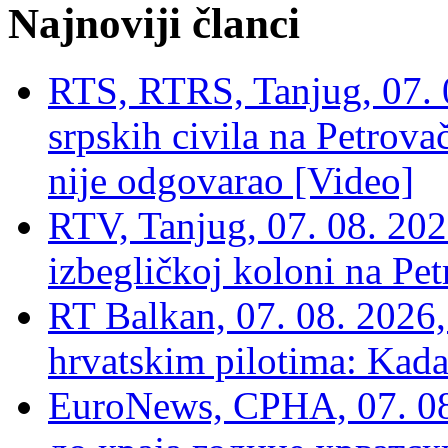
Najnoviji članci
RTS, RTRS, Tanjug, 07. 0
srpskih civila na Petrovač
nije odgovarao [Video]
RTV, Tanjug, 07. 08. 2026
izbegličkoj koloni na Pet
RT Balkan, 07. 08. 2026,
hrvatskim pilotima: Kada
EuroNews, СРНА, 07. 0