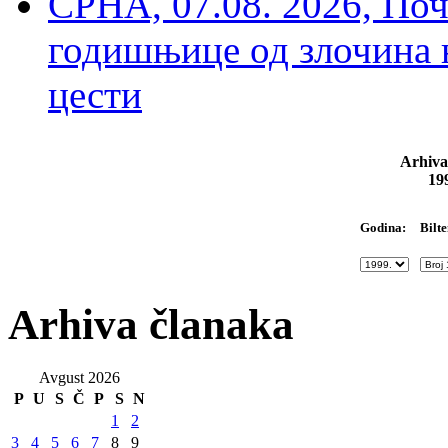
СРНА, 07.08. 2026, По
годишњице од злочина 
цести
Arhiva
19
Bilte
Godina:
Arhiva članaka
Avgust 2026
P
U
S
Č
P
S
N
1
2
3
4
5
6
7
8
9