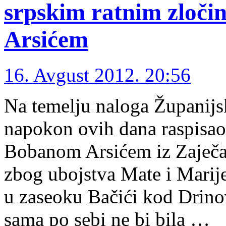
srpskim ratnim zloči
Arsićem
16. Avgust 2012. 20:56
Na temelju naloga Županijs
napokon ovih dana raspisao
Bobanom Arsićem iz Zaječara
zbog ubojstva Mate i Marije
u zaseoku Bačići kod Drinova
sama po sebi ne bi bila …