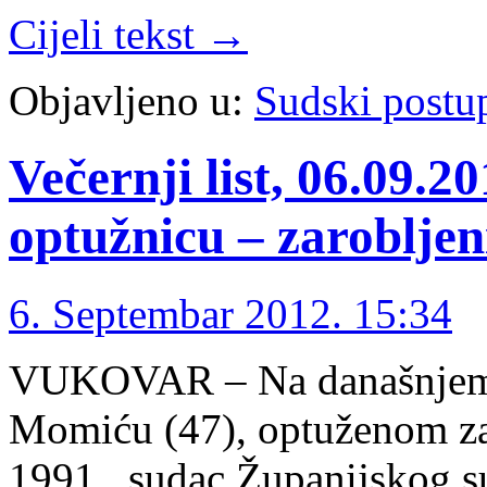
Cijeli tekst →
Objavljeno u:
Sudski postu
Večernji list, 06.09.2
optužnicu – zarobljen
6. Septembar 2012. 15:34
VUKOVAR – Na današnjem 
Momiću (47), optuženom za 
1991., sudac Županijskog 