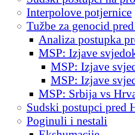
Interpolove potjernice
Tužbe za genocid pre
Analiza postupka p
MSP: Izjave svjedo
MSP: Izjave svje
MSP: Izjave svje
MSP: Srbija vs Hrva
Sudski postupci pred 
Poginuli i nestali
Ekshumacije