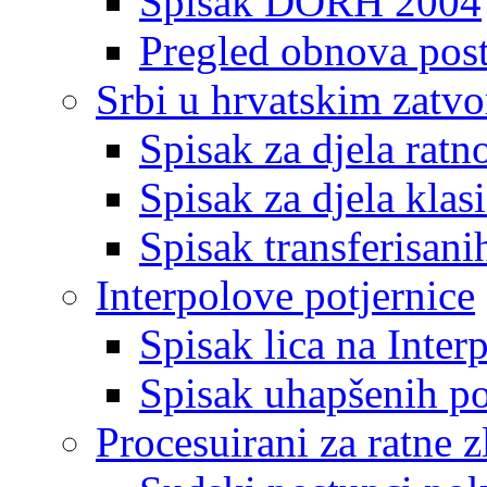
Spisak DORH 2004
Pregled obnova pos
Srbi u hrvatskim zatv
Spisak za djela ratn
Spisak za djela klas
Spisak transferisani
Interpolove potjernice
Spisak lica na Inte
Spisak uhapšenih po
Procesuirani za ratne z