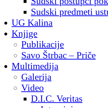
Sudski postupci pokr
Sudski predmeti ustu
UG Kalina
Knjige
Publikacije
Savo Štrbac – Priče
Multimedija
Galerija
Video
D.I.C. Veritas