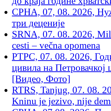
до краја године хрватс
СРНА, 07, 08. 2026, Ну
три деценије
SRNA, 07. 08. 2026, Mil
cesti – večna opomena
РТРС, 07. 08. 2026, Г
цивила на Петровачкој ц
[Видео, Фото]
RTRS, Tanjug, 07. 08. 2
Kninu je jezivo, nije dem