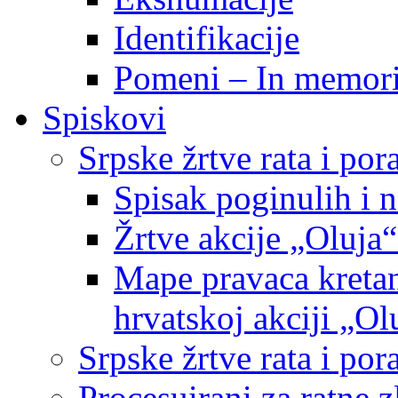
Identifikacije
Pomeni – In memor
Spiskovi
Srpske žrtve rata i po
Spisak poginulih i n
Žrtve akcije „Oluja“
Mape pravaca kretan
hrvatskoj akciji „Ol
Srpske žrtve rata i p
Procesuirani za ratne 