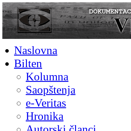
Naslovna
Bilten
Kolumna
Saopštenja
e-Veritas
Hronika
Autorski članci