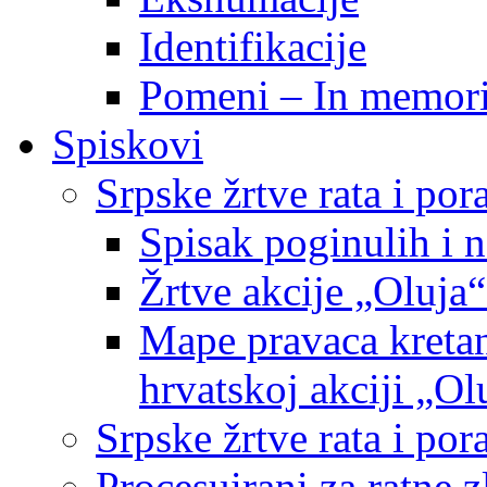
Identifikacije
Pomeni – In memor
Spiskovi
Srpske žrtve rata i po
Spisak poginulih i n
Žrtve akcije „Oluja“
Mape pravaca kretan
hrvatskoj akciji „Ol
Srpske žrtve rata i p
Procesuirani za ratne 