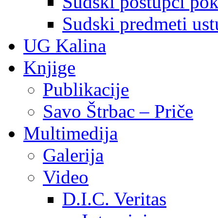
Sudski postupci pokr
Sudski predmeti ustu
UG Kalina
Knjige
Publikacije
Savo Štrbac – Priče
Multimedija
Galerija
Video
D.I.C. Veritas