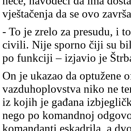
neće, navodeći da ima dosta
vještačenja da se ovo završ
- To je zrelo za presudu, i t
civili. Nije sporno čiji su bi
po funkciji – izjavio je Štrb
On je ukazao da optužene of
vazduhoplovstva niko ne ter
iz kojih je gađana izbjeglič
nego po komandnoj odgovorno
komandanti eskadrila, a dv