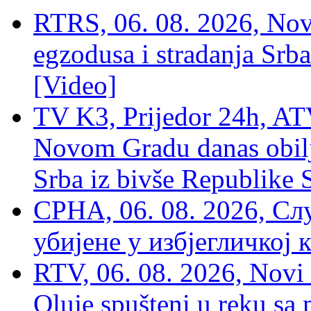
RTRS, 06. 08. 2026, Nov
egzodusa i stradanja Srba
[Video]
TV K3, Prijedor 24h, ATV
Novom Gradu danas obilj
Srba iz bivše Republike 
СРНА, 06. 08. 2026, Сл
убијене у избјегличкој 
RTV, 06. 08. 2026, Novi 
Oluje spušteni u reku sa