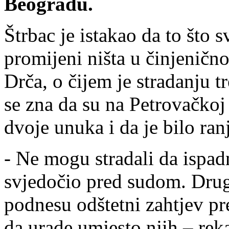
Beogradu.
Štrbac je istakao da to što 
promijeni ništa u činjeničn
Drča, o čijem je stradanju t
se zna da su na Petrovačkoj 
dvoje unuka i da je bilo ran
- Ne mogu stradali da ispad
svjedočio pred sudom. Drug
podnesu odštetni zahtjev p
da urade umjesto njih – reka