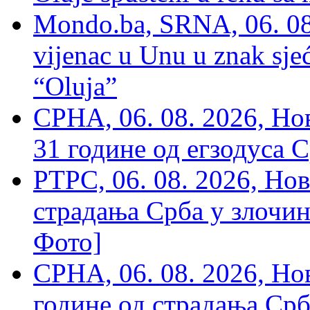
Mondo.ba, SRNA, 06. 08
vijenac u Unu u znak sjeć
“Oluja”
СРНА, 06. 08. 2026, Н
31 године од егзодуса С
РТРС, 06. 08. 2026, Нов
страдања Срба у злочин
Фото]
СРНА, 06. 08. 2026, Н
године од страдања Срб