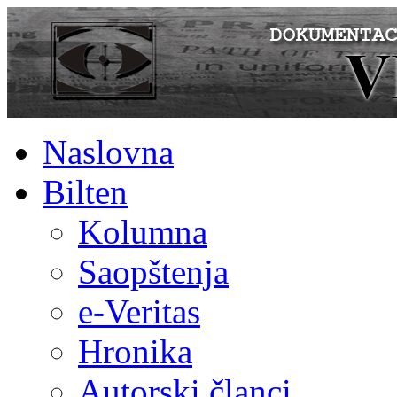
Naslovna
Bilten
Kolumna
Saopštenja
e-Veritas
Hronika
Autorski članci