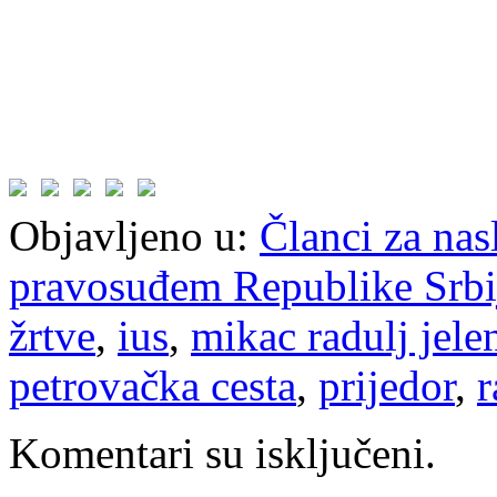
Objavljeno u:
Članci za na
pravosuđem Republike Srbi
žrtve
,
ius
,
mikac radulj jele
petrovačka cesta
,
prijedor
,
r
Komentari su isključeni.