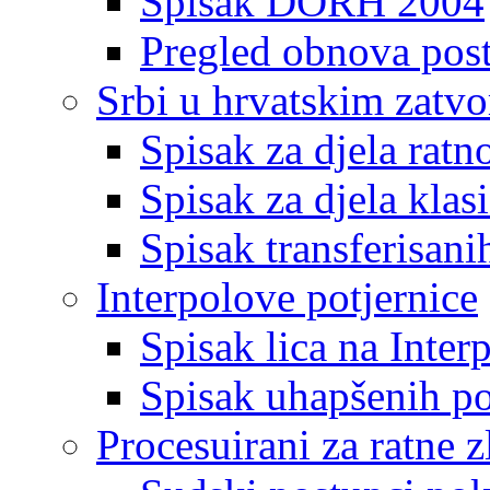
Spisak DORH 2004
Pregled obnova pos
Srbi u hrvatskim zatv
Spisak za djela ratn
Spisak za djela klas
Spisak transferisani
Interpolove potjernice
Spisak lica na Inte
Spisak uhapšenih po
Procesuirani za ratne z