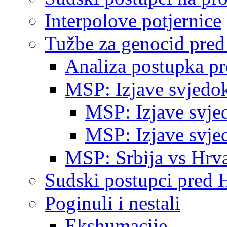
Interpolove potjernice
Tužbe za genocid pre
Analiza postupka p
MSP: Izjave svjedo
MSP: Izjave svje
MSP: Izjave svje
MSP: Srbija vs Hrva
Sudski postupci pred 
Poginuli i nestali
Ekshumacije