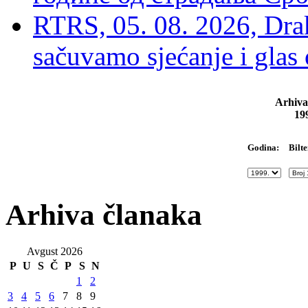
RTRS, 05. 08. 2026, Drak
sačuvamo sjećanje i glas
Arhiva
19
Bilte
Godina:
Arhiva članaka
Avgust 2026
P
U
S
Č
P
S
N
1
2
3
4
5
6
7
8
9