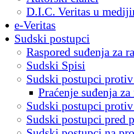
D.I.C. Veritas u medij
e-Veritas
Sudski postupci
Raspored suđenja za ra
Sudski Spisi
Sudski postupci proti
Praćenje suđenja za 
Sudski postupci proti
Sudski postupci pred 
Sudski postupci na pro