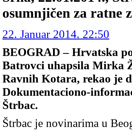
osumnjičen za ratne z
22. Januar 2014. 22:50
BEOGRAD – Hrvatska poli
Batrovci uhapsila Mirka 
Ravnih Kotara, rekao je d
Dokumentaciono-informac
Štrbac.
Štrbac je novinarima u Beog