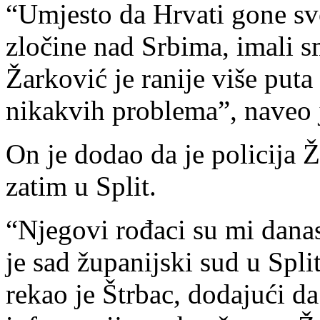
“Umjesto da Hrvati gone svo
zločine nad Srbima, imali s
Žarković je ranije više puta
nikakvih problema”, naveo j
On je dodao da je policija 
zatim u Split.
“Njegovi rođaci su mi danas 
je sad županijski sud u Spli
rekao je Štrbac, dodajući d