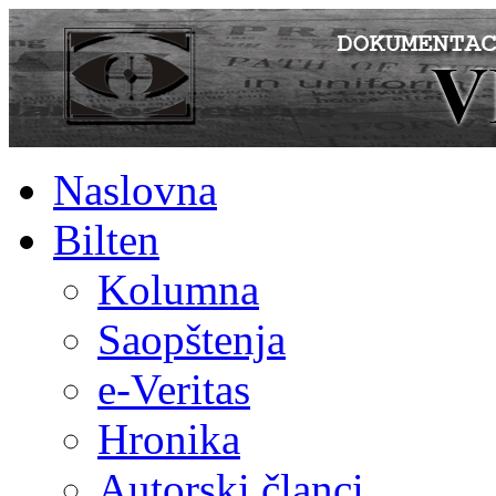
Naslovna
Bilten
Kolumna
Saopštenja
e-Veritas
Hronika
Autorski članci