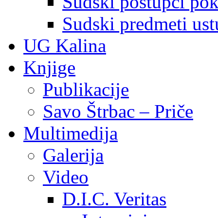
Sudski postupci pokr
Sudski predmeti ustu
UG Kalina
Knjige
Publikacije
Savo Štrbac – Priče
Multimedija
Galerija
Video
D.I.C. Veritas