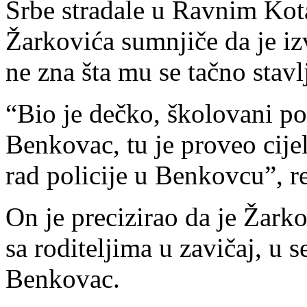
Srbe stradale u Ravnim Kot
Žarkovića sumnjiče da je izv
ne zna šta mu se tačno stavlj
“Bio je dečko, školovani po
Benkovac, tu je proveo cije
rad policije u Benkovcu”, re
On je precizirao da je Žark
sa roditeljima u zavičaj, u 
Benkovac.