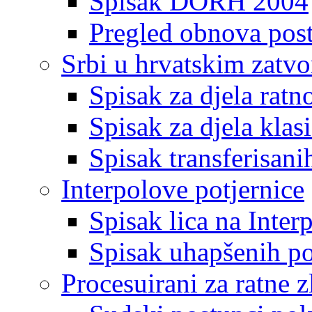
Spisak DORH 2004
Pregled obnova pos
Srbi u hrvatskim zatv
Spisak za djela ratn
Spisak za djela klas
Spisak transferisani
Interpolove potjernice
Spisak lica na Inte
Spisak uhapšenih po
Procesuirani za ratne z