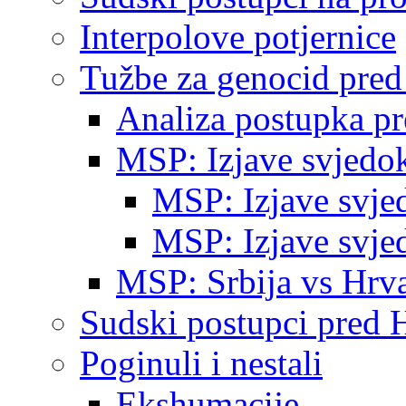
Interpolove potjernice
Tužbe za genocid pre
Analiza postupka p
MSP: Izjave svjedo
MSP: Izjave svje
MSP: Izjave svje
MSP: Srbija vs Hrva
Sudski postupci pred 
Poginuli i nestali
Ekshumacije