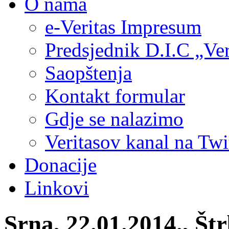
O nama
e-Veritas Impresum
Predsjednik D.I.C „Ver
Saopštenja
Kontakt formular
Gdje se nalazimo
Veritasov kanal na Twi
Donacije
Linkovi
Srna, 22.01.2014., Št