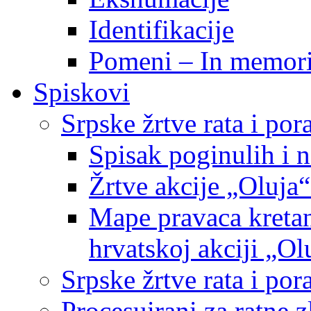
Identifikacije
Pomeni – In memor
Spiskovi
Srpske žrtve rata i po
Spisak poginulih i n
Žrtve akcije „Oluja“
Mape pravaca kretan
hrvatskoj akciji „Ol
Srpske žrtve rata i p
Procesuirani za ratne 