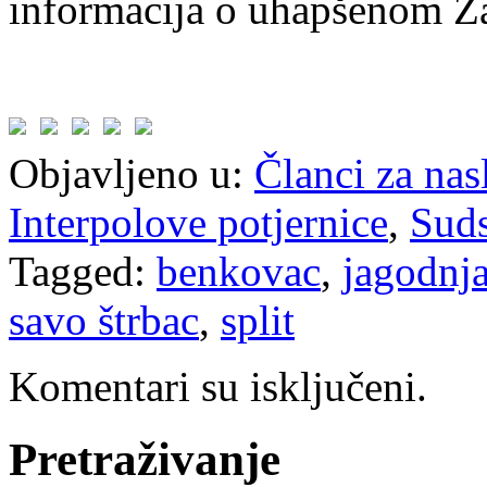
informacija o uhapšenom Ž
Objavljeno u:
Članci za na
Interpolove potjernice
,
Suds
Tagged:
benkovac
,
jagodnj
savo štrbac
,
split
Komentari su isključeni.
Pretraživanje