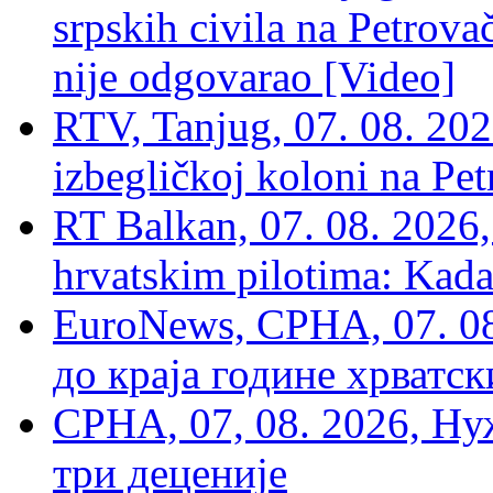
srpskih civila na Petrovač
nije odgovarao [Video]
RTV, Tanjug, 07. 08. 2026
izbegličkoj koloni na Pet
RT Balkan, 07. 08. 2026,
hrvatskim pilotima: Kada
EuroNews, СРНА, 07. 0
до краја године хрватс
СРНА, 07, 08. 2026, Ну
три деценије