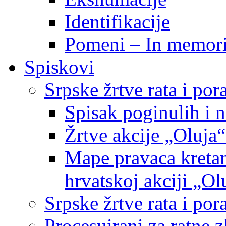
Identifikacije
Pomeni – In memor
Spiskovi
Srpske žrtve rata i po
Spisak poginulih i n
Žrtve akcije „Oluja“
Mape pravaca kretan
hrvatskoj akciji „Ol
Srpske žrtve rata i p
Procesuirani za ratne 