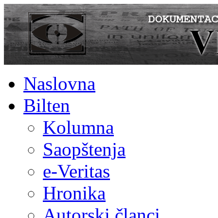
Naslovna
Bilten
Kolumna
Saopštenja
e-Veritas
Hronika
Autorski članci