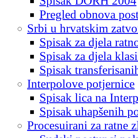
Spisak DORH 2004
Pregled obnova pos
Srbi u hrvatskim zatv
Spisak za djela ratn
Spisak za djela klas
Spisak transferisani
Interpolove potjernice
Spisak lica na Inte
Spisak uhapšenih po
Procesuirani za ratne z