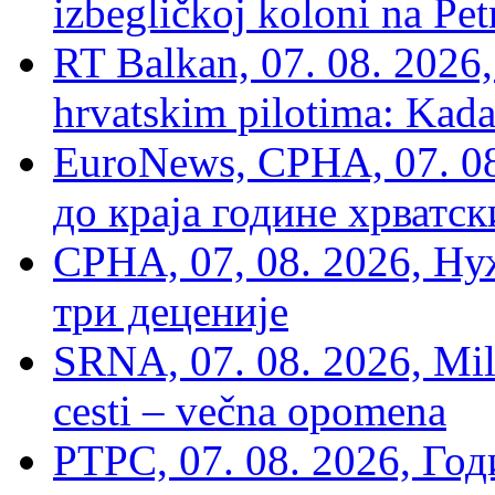
izbegličkoj koloni na Pet
RT Balkan, 07. 08. 2026,
hrvatskim pilotima: Kada
EuroNews, СРНА, 07. 0
до краја године хрватс
СРНА, 07, 08. 2026, Ну
три деценије
SRNA, 07. 08. 2026, Mil
cesti – večna opomena
РТРС, 07. 08. 2026, Г