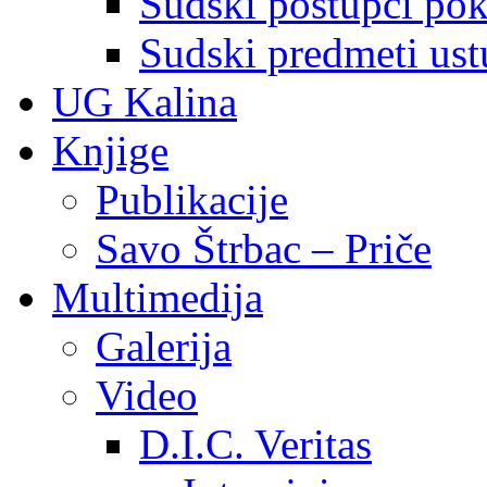
Sudski postupci pokr
Sudski predmeti ustu
UG Kalina
Knjige
Publikacije
Savo Štrbac – Priče
Multimedija
Galerija
Video
D.I.C. Veritas