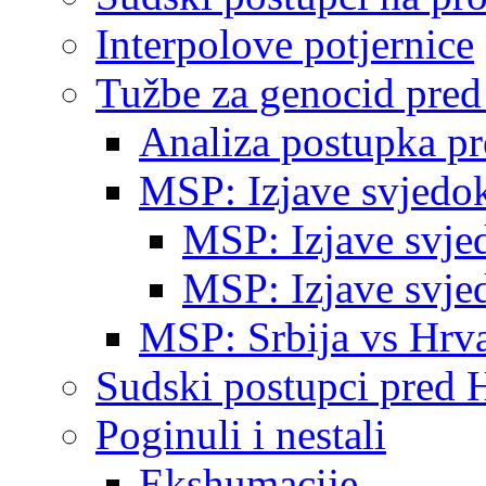
Interpolove potjernice
Tužbe za genocid pre
Analiza postupka p
MSP: Izjave svjedo
MSP: Izjave svje
MSP: Izjave svje
MSP: Srbija vs Hrva
Sudski postupci pred 
Poginuli i nestali
Ekshumacije