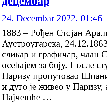
децембар
24. Decembar 2022. 01:46
1883 – Рођен Стојан Арал
Аустроугарска, 24.12.1883
сликар и графичар, члан 
осећаjем за боју. После с
Паризу пропутовао Шпани
и дуго је живeо у Паризу, 
Најчешће …