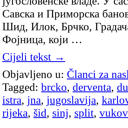
југословенске владе. У са
Савска и Приморска банов
Шид, Илок, Брчко, Градач
Фојница, који …
Cijeli tekst →
Objavljeno u:
Članci za na
Tagged:
brcko
,
derventa
,
du
istra
,
jna
,
jugoslavija
,
karlo
rijeka
,
šid
,
sinj
,
split
,
vukov