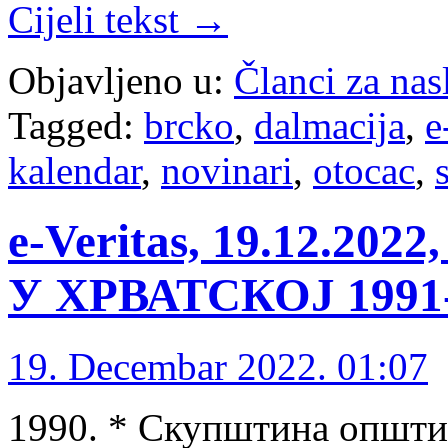
Cijeli tekst →
Objavljeno u:
Članci za na
Tagged:
brcko
,
dalmacija
,
e
kalendar
,
novinari
,
otocac
,
е-Veritas, 19.12.2
У ХРВАТСКОЈ 1991-1
19. Decembar 2022. 01:07
1990. * Скупштина општин