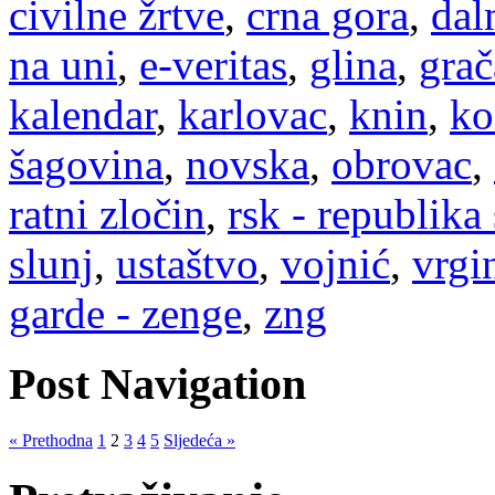
civilne žrtve
,
crna gora
,
dal
na uni
,
e-veritas
,
glina
,
grač
kalendar
,
karlovac
,
knin
,
ko
šagovina
,
novska
,
obrovac
,
ratni zločin
,
rsk - republika
slunj
,
ustaštvo
,
vojnić
,
vrgi
garde - zenge
,
zng
Post Navigation
« Prethodna
1
2
3
4
5
Sljedeća »