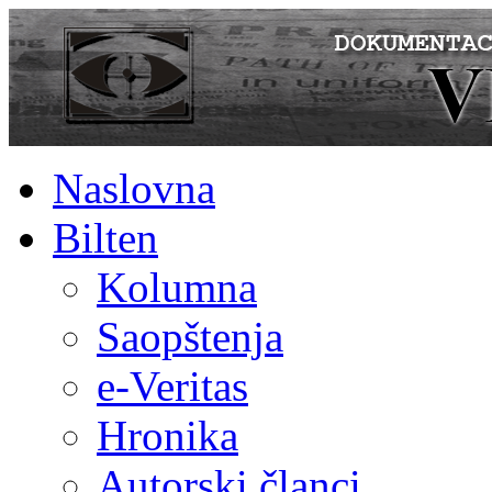
Naslovna
Bilten
Kolumna
Saopštenja
e-Veritas
Hronika
Autorski članci