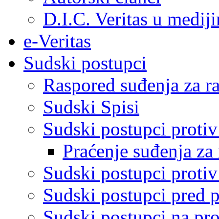
D.I.C. Veritas u medij
e-Veritas
Sudski postupci
Raspored suđenja za ra
Sudski Spisi
Sudski postupci proti
Praćenje suđenja za 
Sudski postupci proti
Sudski postupci pred 
Sudski postupci na pro