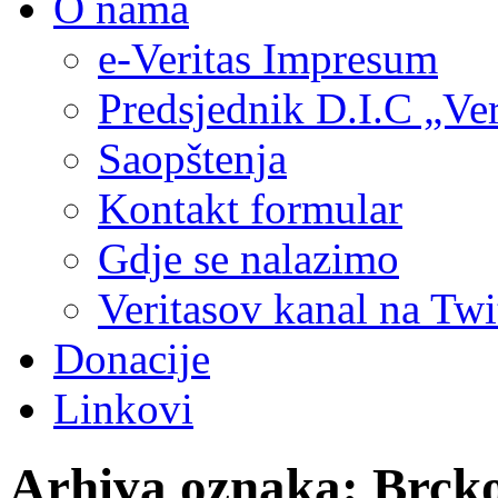
O nama
e-Veritas Impresum
Predsjednik D.I.C „Ver
Saopštenja
Kontakt formular
Gdje se nalazimo
Veritasov kanal na Twi
Donacije
Linkovi
Arhiva oznaka:
Brck