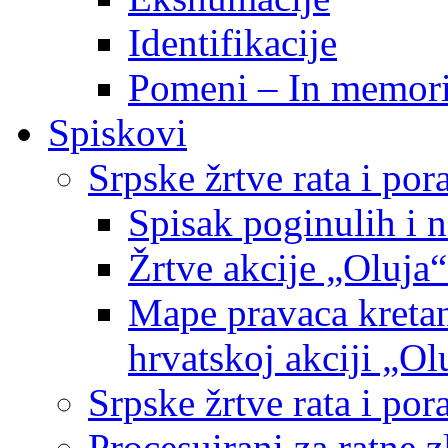
Identifikacije
Pomeni – In memor
Spiskovi
Srpske žrtve rata i po
Spisak poginulih i n
Žrtve akcije „Oluja“
Mape pravaca kretan
hrvatskoj akciji „Ol
Srpske žrtve rata i p
Procesuirani za ratne 