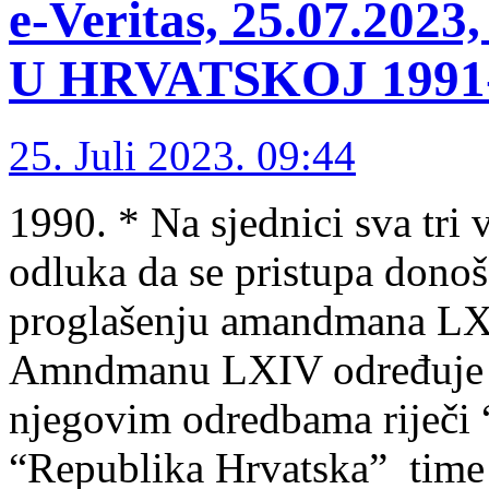
e-Veritas, 25.07.2
U HRVATSKOJ 1991-1
25. Juli 2023. 09:44
1990. * Na sjednici sva tri
odluka da se pristupa dono
proglašenju amandmana L
Amndmanu LXIV određuje se
njegovim odredbama riječi “
“Republika Hrvatska” tim