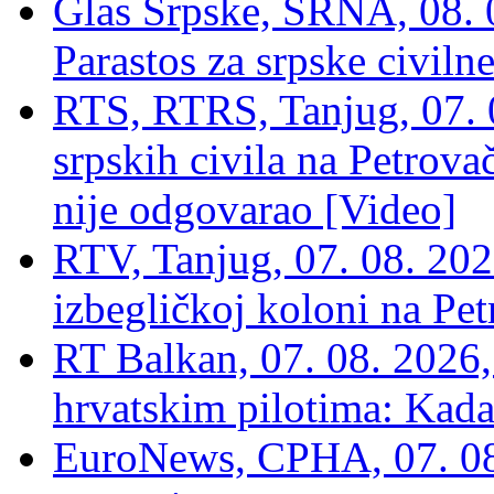
Glas Srpske, SRNA, 08. 0
Parastos za srpske civilne
RTS, RTRS, Tanjug, 07. 0
srpskih civila na Petrovač
nije odgovarao [Video]
RTV, Tanjug, 07. 08. 2026
izbegličkoj koloni na Pet
RT Balkan, 07. 08. 2026,
hrvatskim pilotima: Kada
EuroNews, СРНА, 07. 0