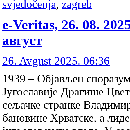
svjedočenja
,
zagreb
e-Veritas, 26. 08. 20
август
26. Avgust 2025. 06:36
1939 – Објављен споразу
Југославије Драгише Цвет
сељачке странке Владими
бановине Хрватске, а лид