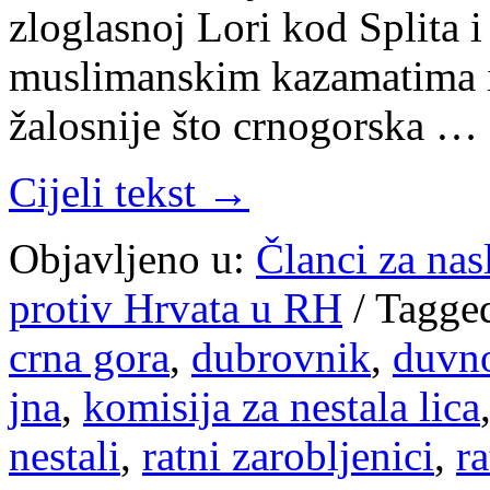
zloglasnoj Lori kod Splita 
muslimanskim kazamatima i 
žalosnije što crnogorska …
Cijeli tekst →
Objavljeno u:
Članci za na
protiv Hrvata u RH
/
Tagge
crna gora
,
dubrovnik
,
duvn
jna
,
komisija za nestala lica
nestali
,
ratni zarobljenici
,
ra