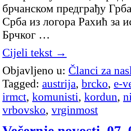
брчанском предграђу Грба
Срба из логора Рахић за 
Брчког …
Cijeli tekst →
Objavljeno u:
Članci za na
Tagged:
austrija
,
brcko
,
e-v
irmct
,
komunisti
,
kordun
,
n
vrbovsko
,
vrginmost
Večernje novosti, 07