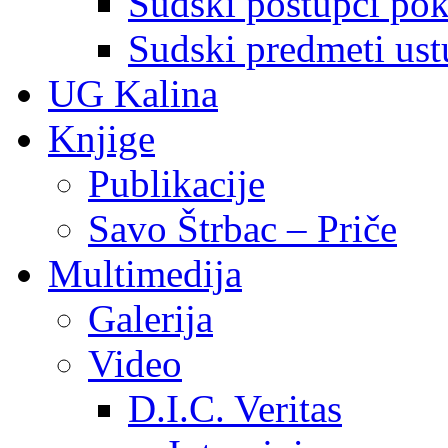
Sudski postupci pokr
Sudski predmeti ustu
UG Kalina
Knjige
Publikacije
Savo Štrbac – Priče
Multimedija
Galerija
Video
D.I.C. Veritas