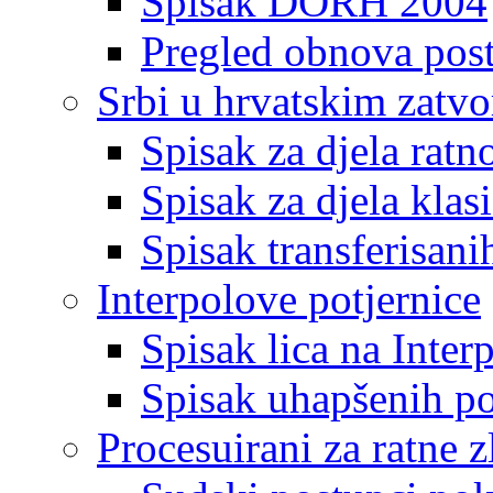
Spisak DORH 2004
Pregled obnova pos
Srbi u hrvatskim zatv
Spisak za djela ratn
Spisak za djela klas
Spisak transferisani
Interpolove potjernice
Spisak lica na Inte
Spisak uhapšenih po
Procesuirani za ratne z