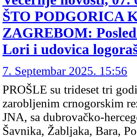
ŠTO PODGORICA K
ZAGREBOM: Poslednj
Lori i udovica logora
7. Septembar 2025. 15:56
PROŠLE su trideset tri godin
zarobljenim crnogorskim re
JNA, sa dubrovačko-hercego
Šavnika, Žabljaka, Bara, Po