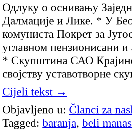
Одлуку о оснивању Зајед
Далмације и Лике. * У Бео
комуниста Покрет за Југос
углавном пензионисани и
* Скупштина САО Крајине
својству уставотворне ск
Cijeli tekst →
Objavljeno u:
Članci za na
Tagged:
baranja
,
beli manas