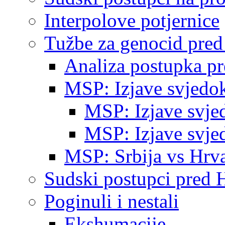
Interpolove potjernice
Tužbe za genocid pre
Analiza postupka p
MSP: Izjave svjedo
MSP: Izjave svje
MSP: Izjave svje
MSP: Srbija vs Hrva
Sudski postupci pred 
Poginuli i nestali
Ekshumacije