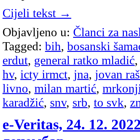
Cijeli tekst →
Objavljeno u:
Članci za na
Tagged:
bih
,
bosanski šama
erdut
,
general ratko mladić
hv
,
icty irmct
,
jna
,
jovan ra
livno
,
milan martić
,
mrkonji
karadžić
,
snv
,
srb
,
to svk
,
z
e-Veritas, 24. 12. 20