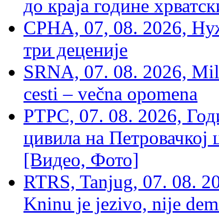
до краја године хрватс
СРНА, 07, 08. 2026, Ну
три деценије
SRNA, 07. 08. 2026, Mil
cesti – večna opomena
РТРС, 07. 08. 2026, Г
цивила на Петровачкој ц
[Видео, Фото]
RTRS, Tanjug, 07. 08. 2
Kninu je jezivo, nije dem