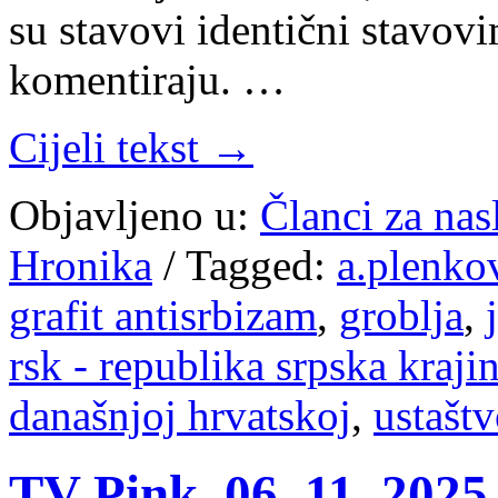
su stavovi identični stavov
komentiraju. …
Cijeli tekst →
Objavljeno u:
Članci za na
Hronika
/
Tagged:
a.plenko
grafit antisrbizam
,
groblja
,
rsk - republika srpska kraji
današnjoj hrvatskoj
,
ustašt
TV Pink, 06. 11. 2025