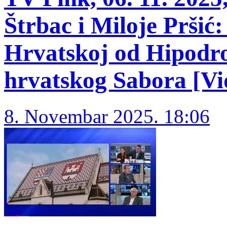
Štrbac i Miloje Pršić:
Hrvatskoj od Hipodro
hrvatskog Sabora [Vi
8. Novembar 2025. 18:06