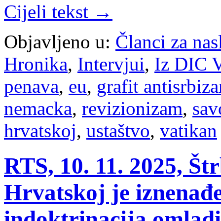
Cijeli tekst →
Objavljeno u:
Članci za na
Hronika
,
Intervjui
,
Iz DIC V
penava
,
eu
,
grafit antisrbiz
nemacka
,
revizionizam
,
sav
hrvatskoj
,
ustaštvo
,
vatikan
RTS, 10. 11. 2025, Št
Hrvatskoj je iznenađ
indoktrinacija omladi