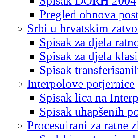
Spisak DORH 2004
Pregled obnova pos
Srbi u hrvatskim zatv
Spisak za djela ratn
Spisak za djela klas
Spisak transferisani
Interpolove potjernice
Spisak lica na Inte
Spisak uhapšenih po
Procesuirani za ratne z