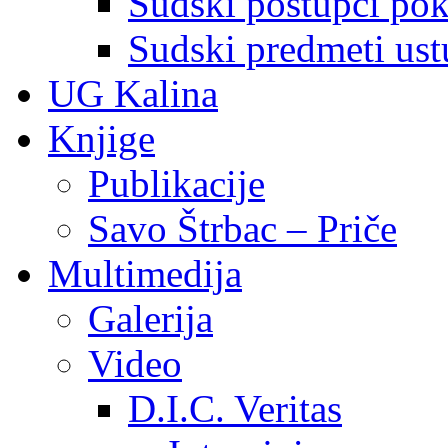
Sudski postupci pokr
Sudski predmeti ustu
UG Kalina
Knjige
Publikacije
Savo Štrbac – Priče
Multimedija
Galerija
Video
D.I.C. Veritas