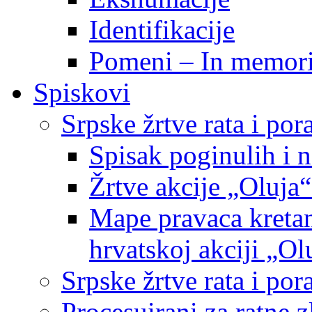
Identifikacije
Pomeni – In memor
Spiskovi
Srpske žrtve rata i po
Spisak poginulih i n
Žrtve akcije „Oluja“
Mape pravaca kretan
hrvatskoj akciji „Ol
Srpske žrtve rata i p
Procesuirani za ratne 