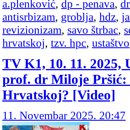
a.plenković
,
dp - penava
,
dr
antisrbizam
,
groblja
,
hdz
,
j
revizionizam
,
savo štrbac
,
s
hrvatskoj
,
tzv. hpc
,
ustaštvo
TV K1, 10. 11. 2025, 
prof. dr Miloje Pršić
Hrvatskoj? [Video]
11. Novembar 2025. 20:47