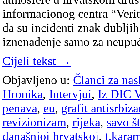
informacionog centra “Veri
da su incidenti znak dublji
iznenađenje samo za neupuć
Cijeli tekst →
Objavljeno u:
Članci za na
Hronika
,
Intervjui
,
Iz DIC V
penava
,
eu
,
grafit antisrbiz
revizionizam
,
rijeka
,
savo š
današnjoj hrvatskoj
,
t.kara