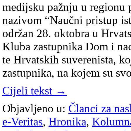
medijsku pažnju u regionu p
nazivom “Naučni pristup ist
održan 28. oktobra u Hrvats
Kluba zastupnika Dom i n
te Hrvatskih suverenista, k
zastupnika, na kojem su sv
Cijeli tekst →
Objavljeno u:
Članci za na
e-Veritas
,
Hronika
,
Kolumn