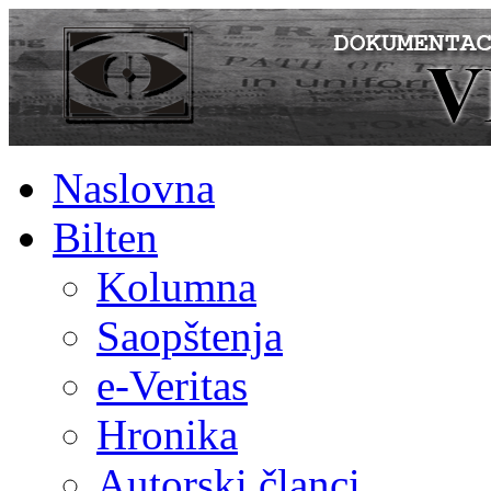
Naslovna
Bilten
Kolumna
Saopštenja
e-Veritas
Hronika
Autorski članci