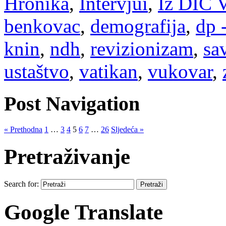
Hronika
,
Intervjui
,
Iz DIC V
benkovac
,
demografija
,
dp 
knin
,
ndh
,
revizionizam
,
sa
ustaštvo
,
vatikan
,
vukovar
,
Post Navigation
« Prethodna
1
…
3
4
5
6
7
…
26
Sljedeća »
Pretraživanje
Search for:
Google Translate