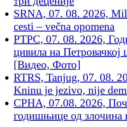
три деценије
SRNA, 07. 08. 2026, Mil
cesti – večna opomena
РТРС, 07. 08. 2026, Г
цивила на Петровачкој ц
[Видео, Фото]
RTRS, Tanjug, 07. 08. 2
Kninu je jezivo, nije dem
СРНА, 07.08. 2026, По
годишњице од злочина 