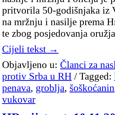
pritvorila 50-godišnjaka iz
na mržnju i nasilje prema 
te zbog posjedovanja oružj
Cijeli tekst →
Objavljeno u:
Članci za na
protiv Srba u RH
/
Tagged:
penava
,
groblja
,
šoškoćanin
vukovar