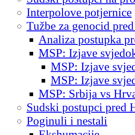
Interpolove potjernice
Tužbe za genocid pre
Analiza postupka p
MSP: Izjave svjedo
MSP: Izjave svje
MSP: Izjave svje
MSP: Srbija vs Hrva
Sudski postupci pred 
Poginuli i nestali
Ekshumacije