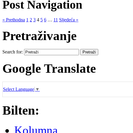
Post Navigation
« Prethodna
1
2
3
4
5
6
…
11
Sljedeća »
Pretraživanje
Search for:
Google Translate
Select Language
▼
Bilten:
Kolumna