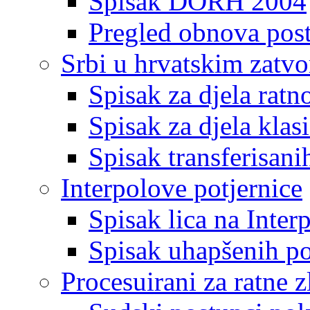
Spisak DORH 2004
Pregled obnova pos
Srbi u hrvatskim zatv
Spisak za djela ratn
Spisak za djela klas
Spisak transferisani
Interpolove potjernice
Spisak lica na Inte
Spisak uhapšenih po
Procesuirani za ratne z