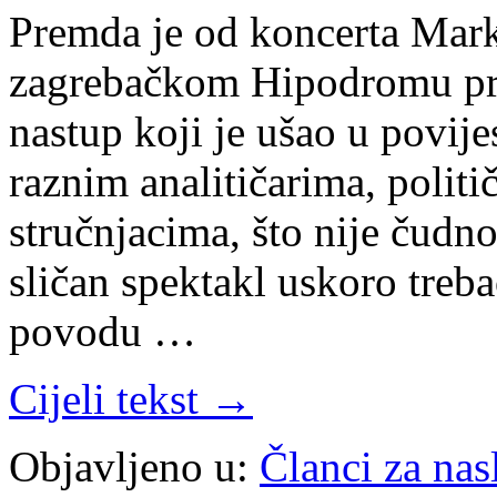
Premda je od koncerta Mar
zagrebačkom Hipodromu pro
nastup koji je ušao u povij
raznim analitičarima, polit
stručnjacima, što nije čud
sličan spektakl uskoro treba
povodu …
Cijeli tekst →
Objavljeno u:
Članci za na