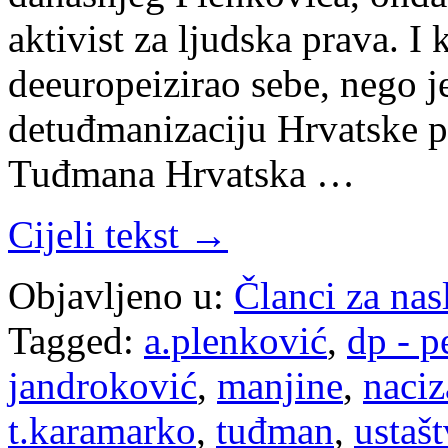
aktivist za ljudska prava. 
deeuropeizirao sebe, nego j
detuđmanizaciju Hrvatske p
Tuđmana Hrvatska …
Cijeli tekst →
Objavljeno u:
Članci za na
Tagged:
a.plenković
,
dp - p
jandroković
,
manjine
,
naci
t.karamarko
,
tuđman
,
ustaš