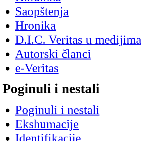
Saopštenja
Hronika
D.I.C. Veritas u medijim
Autorski članci
e-Veritas
Poginuli i nestali
Poginuli i nestali
Ekshumacije
Identifikacije