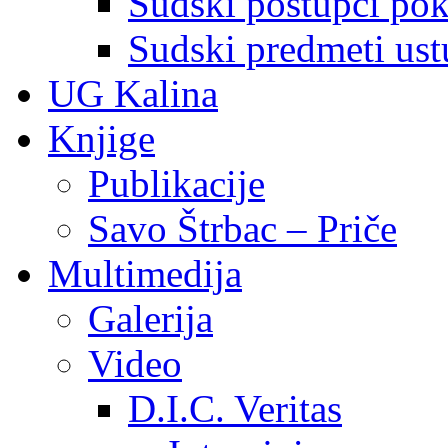
Sudski postupci pokr
Sudski predmeti ustu
UG Kalina
Knjige
Publikacije
Savo Štrbac – Priče
Multimedija
Galerija
Video
D.I.C. Veritas