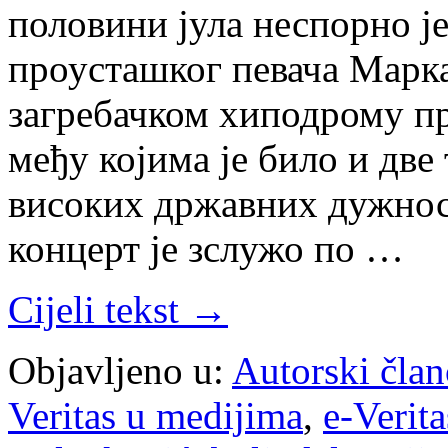
половини јула неспорно ј
проусташког певача Марк
загребачком хиподрому пр
међу којима је било и две
високих државних дужносн
концерт је зслужо по …
Cijeli tekst →
Objavljeno u:
Autorski član
Veritas u medijima
,
e-Verita