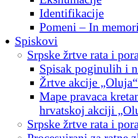
Identifikacije
Pomeni – In memor
Spiskovi
Srpske žrtve rata i po
Spisak poginulih i n
Žrtve akcije „Oluja“
Mape pravaca kretan
hrvatskoj akciji „Ol
Srpske žrtve rata i p
Procesuirani za ratne 