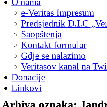
O nama
e-Veritas Impresum
Predsjednik D.I.C „Ver
Saopštenja
Kontakt formular
Gdje se nalazimo
Veritasov kanal na Twi
Donacije
Linkovi
Arhiva oznaka:
Jand