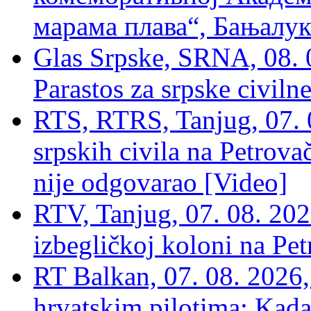
марама плава“, Бањалука
Glas Srpske, SRNA, 08. 0
Parastos za srpske civilne
RTS, RTRS, Tanjug, 07. 0
srpskih civila na Petrovač
nije odgovarao [Video]
RTV, Tanjug, 07. 08. 2026
izbegličkoj koloni na Pet
RT Balkan, 07. 08. 2026,
hrvatskim pilotima: Kada