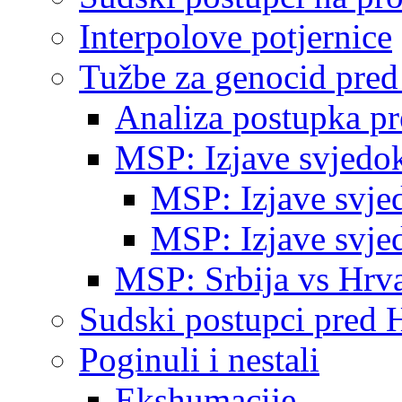
Interpolove potjernice
Tužbe za genocid pre
Analiza postupka p
MSP: Izjave svjedo
MSP: Izjave svje
MSP: Izjave svje
MSP: Srbija vs Hrva
Sudski postupci pred 
Poginuli i nestali
Ekshumacije