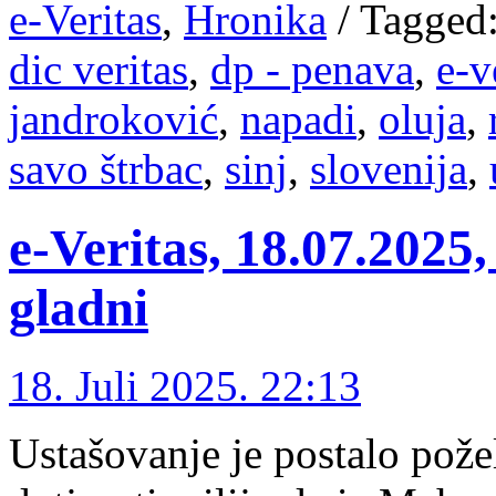
e-Veritas
,
Hronika
/
Tagged
dic veritas
,
dp - penava
,
e-v
jandroković
,
napadi
,
oluja
,
savo štrbac
,
sinj
,
slovenija
,
e-Veritas, 18.07.2025,
gladni
18. Juli 2025. 22:13
Ustašovanje je postalo pože