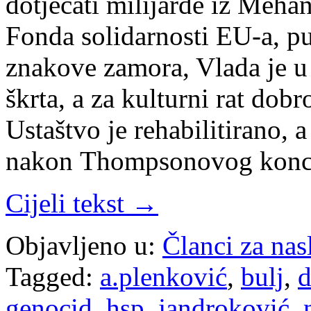
dotjecati milijarde iz Meha
Fonda solidarnosti EU-a, p
znakove zamora, Vlada je u
škrta, a za kulturni rat dob
Ustaštvo je rehabilitirano, a
nakon Thompsonovog konc
Cijeli tekst →
Objavljeno u:
Članci za na
Tagged:
a.plenković
,
bulj
,
d
genocid
,
hsp
,
jandroković
,