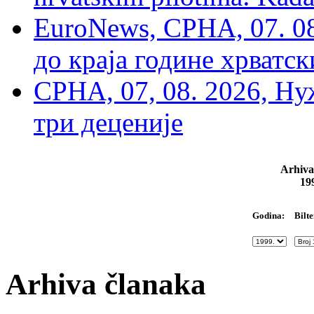
EuroNews, СРНА, 07. 0
до краја године хрватс
СРНА, 07, 08. 2026, Ну
три деценије
Arhiva
19
Bilte
Godina:
Arhiva članaka