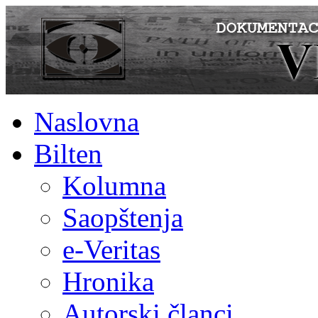
Naslovna
Bilten
Kolumna
Saopštenja
e-Veritas
Hronika
Autorski članci