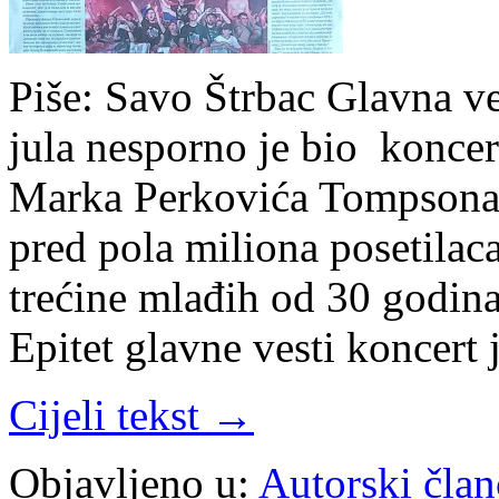
Piše: Savo Štrbac Glavna ve
jula nesporno je bio konce
Marka Perkovića Tompsona
pred pola miliona posetilaca
trećine mlađih od 30 godina
Epitet glavne vesti koncert
Cijeli tekst →
Objavljeno u:
Autorski član