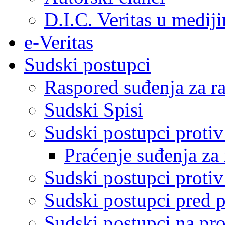
D.I.C. Veritas u medij
e-Veritas
Sudski postupci
Raspored suđenja za ra
Sudski Spisi
Sudski postupci proti
Praćenje suđenja za 
Sudski postupci proti
Sudski postupci pred 
Sudski postupci na pro