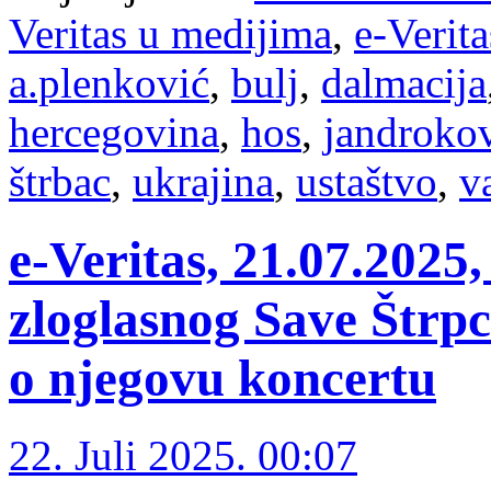
Veritas u medijima
,
e-Verita
a.plenković
,
bulj
,
dalmacija
hercegovina
,
hos
,
jandroko
štrbac
,
ukrajina
,
ustaštvo
,
v
e-Veritas, 21.07.2025
zloglasnog Save Štrpca
o njegovu koncertu
22. Juli 2025. 00:07