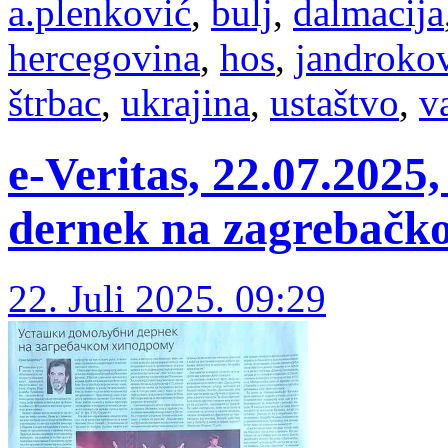
a.plenković
,
bulj
,
dalmacija
hercegovina
,
hos
,
jandroko
štrbac
,
ukrajina
,
ustaštvo
,
v
e-Veritas, 22.07.2025
dernek na zagrebač
22. Juli 2025. 09:29