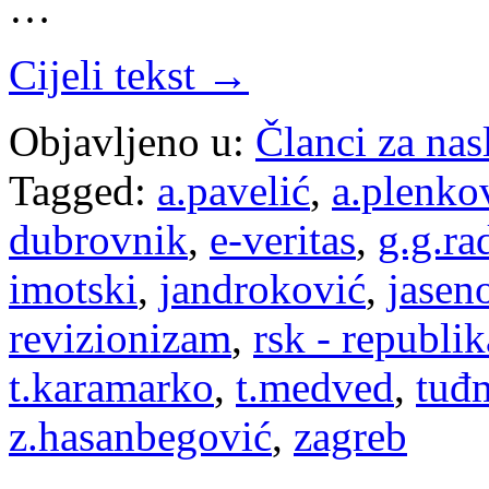
…
Cijeli tekst →
Objavljeno u:
Članci za na
Tagged:
a.pavelić
,
a.plenko
dubrovnik
,
e-veritas
,
g.g.r
imotski
,
jandroković
,
jasen
revizionizam
,
rsk - republik
t.karamarko
,
t.medved
,
tuđ
z.hasanbegović
,
zagreb