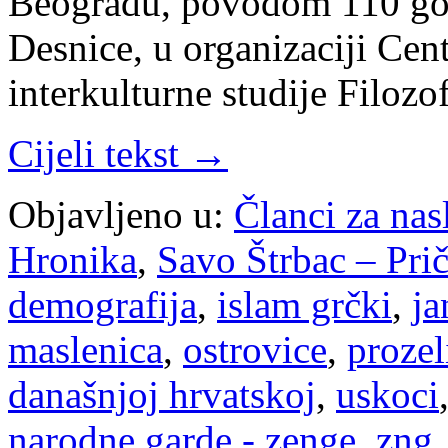
Beogradu, povodom 110 god
Desnice, u organizaciji Cen
interkulturne studije Filoz
Cijeli tekst →
Objavljeno u:
Članci za na
Hronika
,
Savo Štrbac – Pri
demografija
,
islam grčki
,
ja
maslenica
,
ostrovice
,
prozel
današnjoj hrvatskoj
,
uskoci
narodne garde - zenge
,
zng