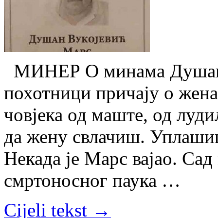
МИНЕР О минама Душан 
похотници причају о жена
човјека од маште, од луди
да жену свлачиш. Уплашиш
Некада је Марс вајао. Са
смртоносног паука …
Cijeli tekst →