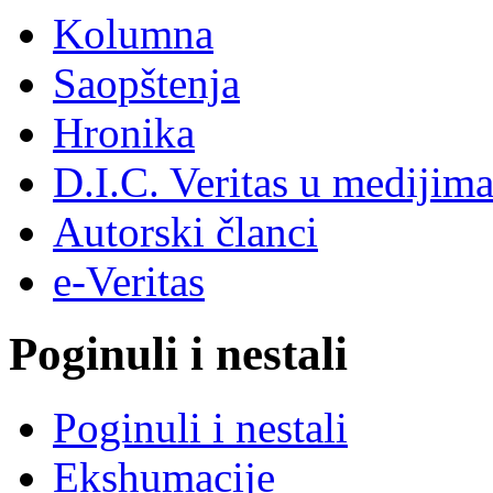
Kolumna
Saopštenja
Hronika
D.I.C. Veritas u medijim
Autorski članci
e-Veritas
Poginuli i nestali
Poginuli i nestali
Ekshumacije