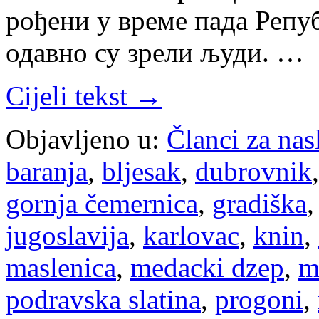
рођени у време пада Репу
одавно су зрели људи. …
Cijeli tekst →
Objavljeno u:
Članci za na
baranja
,
bljesak
,
dubrovnik
gornja čemernica
,
gradiška
jugoslavija
,
karlovac
,
knin
,
maslenica
,
medacki dzep
,
m
podravska slatina
,
progoni
,