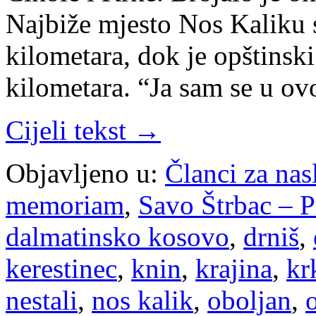
Najbiže mjesto Nos Kaliku s
kilometara, dok je opštinski
kilometara. “Ja sam se u o
Cijeli tekst →
Objavljeno u:
Članci za na
memoriam
,
Savo Štrbac – P
dalmatinsko kosovo
,
drniš
,
kerestinec
,
knin
,
krajina
,
kr
nestali
,
nos kalik
,
oboljan
,