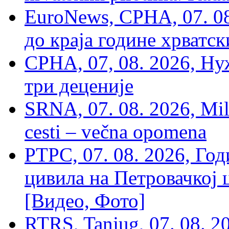
EuroNews, СРНА, 07. 0
до краја године хрватс
СРНА, 07, 08. 2026, Ну
три деценије
SRNA, 07. 08. 2026, Mil
cesti – večna opomena
РТРС, 07. 08. 2026, Г
цивила на Петровачкој ц
[Видео, Фото]
RTRS, Tanjug, 07. 08. 2