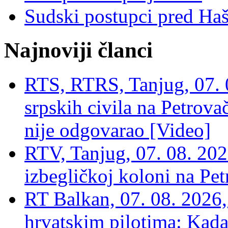
Sudski postupci pred Ha
Najnoviji članci
RTS, RTRS, Tanjug, 07. 0
srpskih civila na Petrovač
nije odgovarao [Video]
RTV, Tanjug, 07. 08. 2026
izbegličkoj koloni na Pet
RT Balkan, 07. 08. 2026,
hrvatskim pilotima: Kada