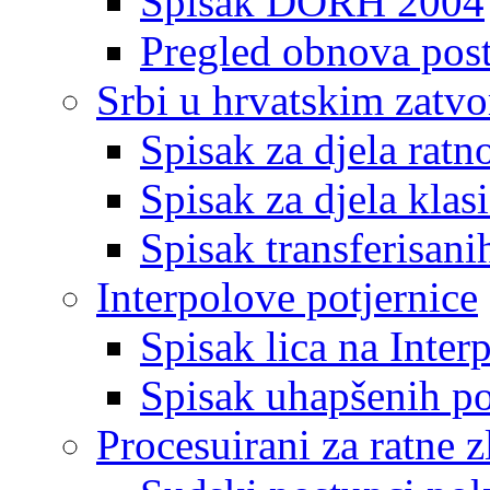
Spisak DORH 2004
Pregled obnova pos
Srbi u hrvatskim zatv
Spisak za djela ratn
Spisak za djela klas
Spisak transferisani
Interpolove potjernice
Spisak lica na Inte
Spisak uhapšenih po
Procesuirani za ratne z