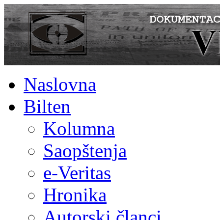
Naslovna
Bilten
Kolumna
Saopštenja
e-Veritas
Hronika
Autorski članci