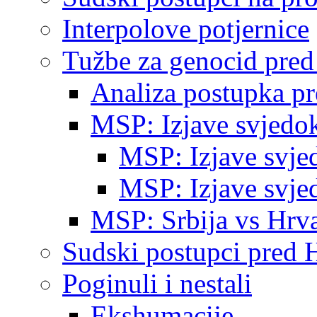
Interpolove potjernice
Tužbe za genocid pre
Analiza postupka p
MSP: Izjave svjedo
MSP: Izjave svje
MSP: Izjave svje
MSP: Srbija vs Hrva
Sudski postupci pred 
Poginuli i nestali
Ekshumacije