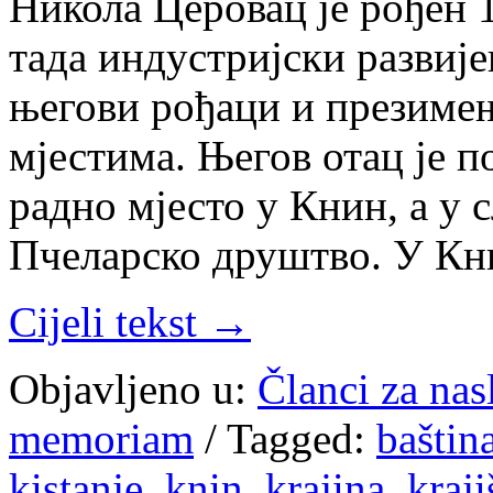
Никола Церовац је рођен 
тада индустријски развије
његови рођаци и презиме
мјестима. Његов отац је п
радно мјесто у Книн, а у 
Пчеларско друштво. У Кн
Cijeli tekst →
Objavljeno u:
Članci za na
memoriam
/
Tagged:
baštin
kistanje
,
knin
,
krajina
,
kraji