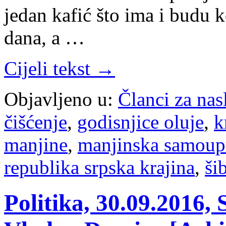
jedan kafić što ima i budu 
dana, a …
Cijeli tekst →
Objavljeno u:
Članci za na
čišćenje
,
godisnjice oluje
,
k
manjine
,
manjinska samoup
republika srpska krajina
,
ši
Politika, 30.09.2016, 