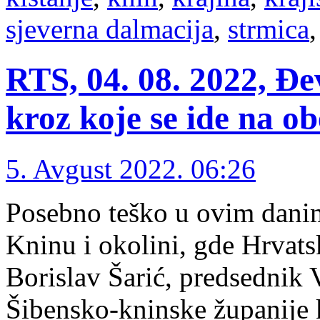
sjeverna dalmacija
,
strmica
RTS, 04. 08. 2022, Đe
kroz koje se ide na o
5. Avgust 2022. 06:26
Posebno teško u ovim danim
Kninu i okolini, gde Hrvats
Borislav Šarić, predsednik 
Šibensko-kninske županije 