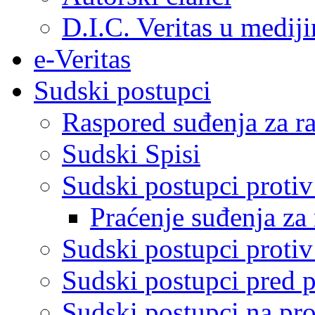
D.I.C. Veritas u medij
e-Veritas
Sudski postupci
Raspored suđenja za ra
Sudski Spisi
Sudski postupci proti
Praćenje suđenja za 
Sudski postupci proti
Sudski postupci pred 
Sudski postupci na pro