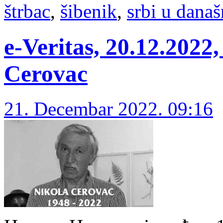
štrbac
,
šibenik
,
srbi u današ
е-Veritas, 20.12.202
Cerovac
21. Decembar 2022. 09:16