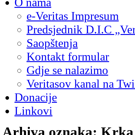
O nama
e-Veritas Impresum
Predsjednik D.I.C „Ver
Saopštenja
Kontakt formular
Gdje se nalazimo
Veritasov kanal na Twi
Donacije
Linkovi
Arhiva oznaka:
Krka