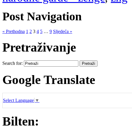
Post Navigation
« Prethodna
1
2
3
4
5
…
9
Sljedeća »
Pretraživanje
Search for:
Google Translate
Select Language
▼
Bilten: