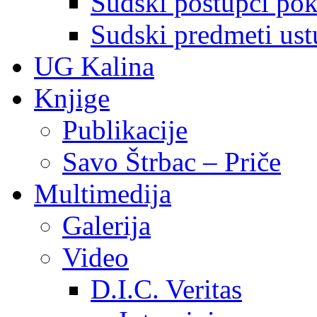
Sudski postupci pokr
Sudski predmeti ustu
UG Kalina
Knjige
Publikacije
Savo Štrbac – Priče
Multimedija
Galerija
Video
D.I.C. Veritas