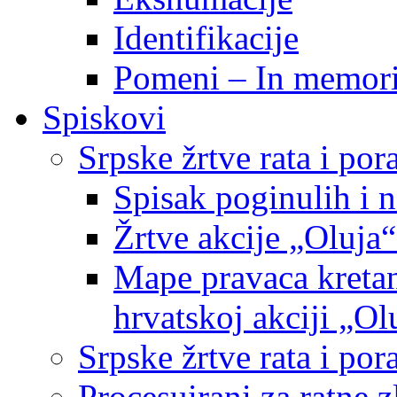
Identifikacije
Pomeni – In memor
Spiskovi
Srpske žrtve rata i po
Spisak poginulih i n
Žrtve akcije „Oluja“
Mape pravaca kretan
hrvatskoj akciji „Ol
Srpske žrtve rata i p
Procesuirani za ratne 