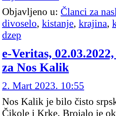
Objavljeno u:
Članci za na
divoselo
,
kistanje
,
krajina
,
k
dzep
e-Veritas, 02.03.2022
za Nos Kalik
2. Mart 2023. 10:55
Nos Kalik je bilo čisto srp
Čikole i Krke. Brojalo je o