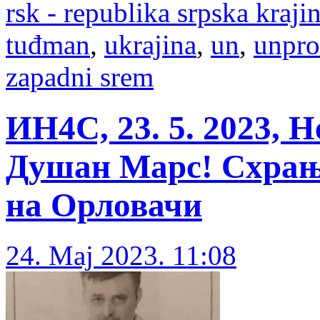
rsk - republika srpska kraji
tuđman
,
ukrajina
,
un
,
unpro
zapadni srem
ИН4С, 23. 5. 2023, 
Душан Марс! Схрање
на Орловачи
24. Maj 2023. 11:08