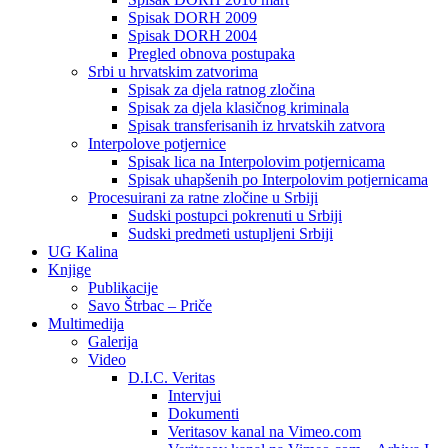
Spisak DORH 2009
Spisak DORH 2004
Pregled obnova postupaka
Srbi u hrvatskim zatvorima
Spisak za djela ratnog zločina
Spisak za djela klasičnog kriminala
Spisak transferisanih iz hrvatskih zatvora
Interpolove potjernice
Spisak lica na Interpolovim potjernicama
Spisak uhapšenih po Interpolovim potjernicama
Procesuirani za ratne zločine u Srbiji
Sudski postupci pokrenuti u Srbiji
Sudski predmeti ustupljeni Srbiji
UG Kalina
Knjige
Publikacije
Savo Štrbac – Priče
Multimedija
Galerija
Video
D.I.C. Veritas
Intervjui
Dokumenti
Veritasov kanal na Vimeo.com