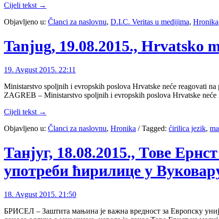
Cijeli tekst →
Objavljeno u:
Članci za naslovnu
,
D.I.C. Veritas u medijima
,
Hronika
Tanjug, 19.08.2015., Hrvatsko m
19. Avgust 2015. 22:11
Ministarstvo spoljnih i evropskih poslova Hrvatske neće reagovati na 
ZAGREB – Ministarstvo spoljnih i evropskih poslova Hrvatske neće r
Cijeli tekst →
Objavljeno u:
Članci za naslovnu
,
Hronika
/
Tagged:
ćirilica jezik
,
ma
Танјуг, 18.08.2015., Тове Ерн
употреби ћирилице у Вуковар
18. Avgust 2015. 21:50
БРИСЕЛ – Заштита мањина је важна вредност за Европску унију