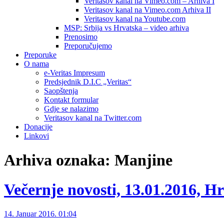
Veritasov kanal na Vimeo.com – Arhiva I
Veritasov kanal na Vimeo.com Arhiva II
Veritasov kanal na Youtube.com
MSP: Srbija vs Hrvatska – video arhiva
Prenosimo
Preporučujemo
Preporuke
O nama
e-Veritas Impresum
Predsjednik D.I.C „Veritas“
Saopštenja
Kontakt formular
Gdje se nalazimo
Veritasov kanal na Twitter.com
Donacije
Linkovi
Arhiva oznaka:
Manjine
Večernje novosti, 13.01.2016, Hr
14. Januar 2016. 01:04