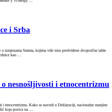
помиње у Уговору …
ce i Srba
o izmjenama Statuta, kojima više nisu predviđene dvojezične table
ajednice kao …
o nesnošljivosti i etnocentrizmu
i i etnocentrizmu. Kako se navodi u Deklaraciji, nacionalne manjine
ašić koja poziva na …