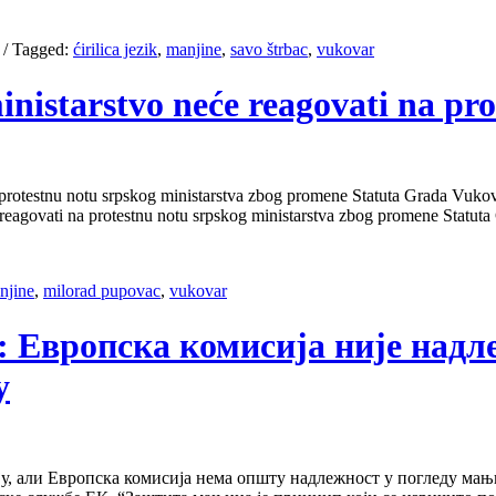
/
Tagged:
ćirilica jezik
,
manjine
,
savo štrbac
,
vukovar
inistarstvo neće reagovati na pro
protestnu notu srpskog ministarstva zbog promene Statuta Grada Vukovara
eagovati na protestnu notu srpskog ministarstva zbog promene Statut
njine
,
milorad pupovac
,
vukovar
ст: Европска комисија није над
у
, али Европска комисија нема општу надлежност у погледу мањи