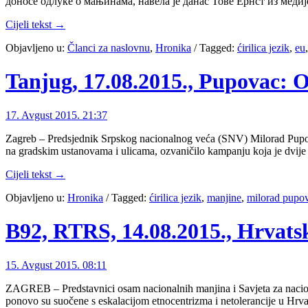
доносе одлуке о мањинама, навела је данас Тове Ернст из мед
Cijeli tekst →
Objavljeno u:
Članci za naslovnu
,
Hronika
/
Tagged:
ćirilica jezik
,
eu
Tanjug, 17.08.2015., Pupovac: O
17. Avgust 2015. 21:37
Zagreb – Predsjednik Srpskog nacionalnog veća (SNV) Milorad Pupova
na gradskim ustanovama i ulicama, ozvaničilo kampanju koja je dvije 
Cijeli tekst →
Objavljeno u:
Hronika
/
Tagged:
ćirilica jezik
,
manjine
,
milorad pupo
B92, RTRS, 14.08.2015., Hrvatsk
15. Avgust 2015. 08:11
ZAGREB – Predstavnici osam nacionalnih manjina i Savjeta za nacional
ponovo su suočene s eskalacijom etnocentrizma i netolerancije u Hrv