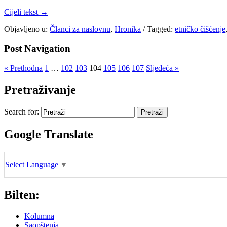
Cijeli tekst →
Objavljeno u:
Članci za naslovnu
,
Hronika
/
Tagged:
etničko čišćenje
Post Navigation
« Prethodna
1
…
102
103
104
105
106
107
Sljedeća »
Pretraživanje
Search for:
Google Translate
Select Language
▼
Bilten:
Kolumna
Saopštenja