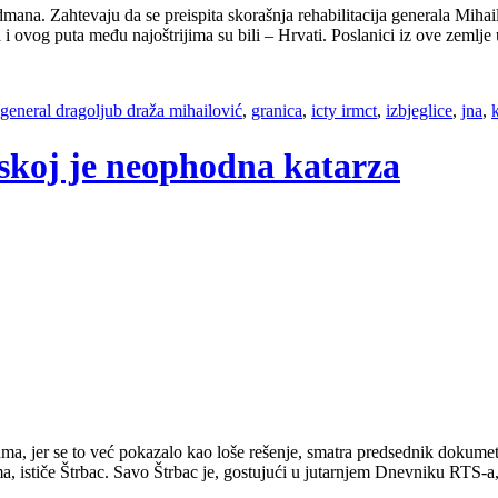
mana. Zahtevaju da se preispita skorašnja rehabilitacija generala Mi
a i ovog puta među najoštrijima su bili – Hrvati. Poslanici iz ove zemlj
general dragoljub draža mihailović
,
granica
,
icty irmct
,
izbjeglice
,
jna
,
tskoj je neophodna katarza
ama, jer se to već pokazalo kao loše rešenje, smatra predsednik dokume
, ističe Štrbac. Savo Štrbac je, gostujući u jutarnjem Dnevniku RTS-