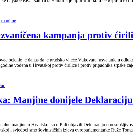
ијске службе ЕК. “Заштита мањина је принцип који се изричито 
,
manjine
zvaničena kampanja protiv ćirili
c ocjenio je danas da je gradsko vijeće Vukovara, usvajanjem odluke 
godine vođena u Hrvatskoj protiv ćirilice i protiv pripadnika srpske z
vac
a: Manjine donijele Deklaraciju 
ne manjine u Hrvatskoj su u Puli objavili Deklaraciju o nesnošljivost
atskoj i svjedoci smo šovinističkih izjava evroparlamentarke Ruže Tom