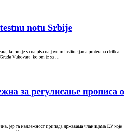
testnu notu Srbije
, kojom je sa natpisa na javnim institucijama proterana ćirilica.
a Grada Vukovara, kojom je sa …
лежна за регулисање прописа о
на, јер та надлежност припада државама чланицама ЕУ које