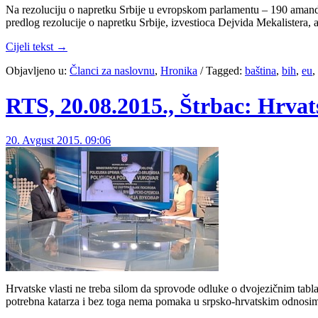
Na rezoluciju o napretku Srbije u evropskom parlamentu – 190 amand
predlog rezolucije o napretku Srbije, izvestioca Dejvida Mekalistera, 
Cijeli tekst →
Objavljeno u:
Članci za naslovnu
,
Hronika
/
Tagged:
baština
,
bih
,
eu
,
RTS, 20.08.2015., Štrbac: Hrva
20. Avgust 2015. 09:06
Hrvatske vlasti ne treba silom da sprovode odluke o dvojezičnim tabl
potrebna katarza i bez toga nema pomaka u srpsko-hrvatskim odnosima