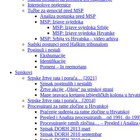
Interpolove potjernice
Tužbe za genocid pred MSP
Analiza postupka pred MSP
MSP: Izjave svjedoka
MSP: Izjave svjedoka Srbije
MSP: Izjave svjedoka Hrvatske
MSP: Srbija vs Hrvatska – video arhiva
Sudski postupci pred Haškim tribunalom
Poginuli i nestali
Ekshumacije
Identifikacije
Pomeni – In memoriam
Spiskovi
Srpske žrtve rata i poraća… [2021]
Spisak poginulih i nestalih
Žrtve akcije „Oluja“ na srpskoj strani
Mape pravaca kretanja izbjegličkih kolona u hrvats
Srpske žrtve rata i poraća…[2014]
Procesuirani za ratne zločine u Hrvatskoj
Praćenje suđenja za ratne zločine u Hrvatskoj
Pregled i Analiza procesuiranih…od 1991. do 1995
Procesuiranje ratnih zločina… – Pregled i Analiza (
Spisak DORH 2013 mart
Spisak DORH 2010 septembar
Spisak DORH 2010 mart