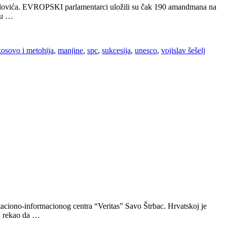
hailovića. EVROPSKI parlamentarci uložili su čak 190 amandmana na
e u …
kosovo i metohija
,
manjine
,
spc
,
sukcesija
,
unesco
,
vojislav šešelj
taciono-informacionog centra “Veritas” Savo Štrbac. Hrvatskoj je
a, rekao da …