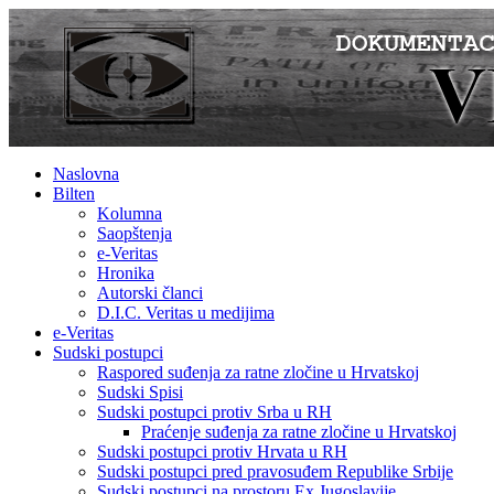
Naslovna
Bilten
Kolumna
Saopštenja
e-Veritas
Hronika
Autorski članci
D.I.C. Veritas u medijima
e-Veritas
Sudski postupci
Raspored suđenja za ratne zločine u Hrvatskoj
Sudski Spisi
Sudski postupci protiv Srba u RH
Praćenje suđenja za ratne zločine u Hrvatskoj
Sudski postupci protiv Hrvata u RH
Sudski postupci pred pravosuđem Republike Srbije
Sudski postupci na prostoru Ex Jugoslavije