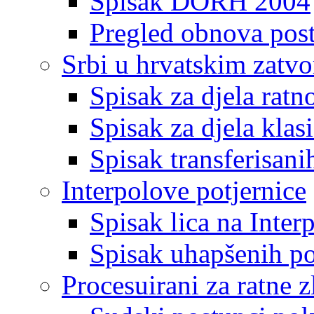
Spisak DORH 2004
Pregled obnova pos
Srbi u hrvatskim zatv
Spisak za djela ratn
Spisak za djela klas
Spisak transferisani
Interpolove potjernice
Spisak lica na Inte
Spisak uhapšenih po
Procesuirani za ratne z