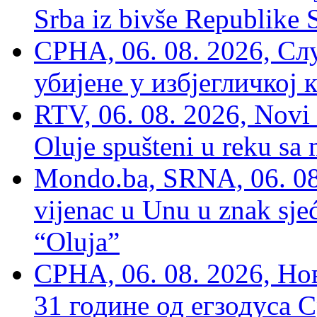
Srba iz bivše Republike 
СРНА, 06. 08. 2026, Сл
убијене у избјегличкој 
RTV, 06. 08. 2026, Novi 
Oluje spušteni u reku sa
Mondo.ba, SRNA, 06. 08
vijenac u Unu u znak sjeć
“Oluja”
СРНА, 06. 08. 2026, Н
31 године од егзодуса С