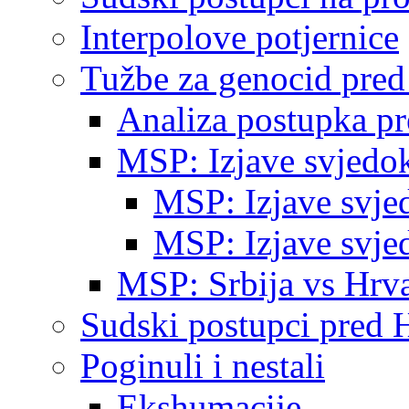
Interpolove potjernice
Tužbe za genocid pre
Analiza postupka p
MSP: Izjave svjedo
MSP: Izjave svje
MSP: Izjave svje
MSP: Srbija vs Hrva
Sudski postupci pred 
Poginuli i nestali
Ekshumacije