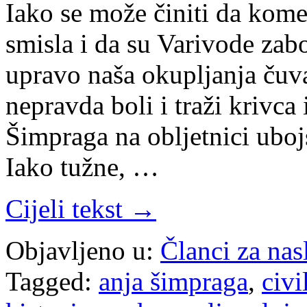
Iako se može činiti da kom
smisla i da su Varivode zab
upravo naša okupljanja čuvaj
nepravda boli i traži krivca
Šimpraga na obljetnici uboj
Iako tužne, …
Cijeli tekst →
Objavljeno u:
Članci za na
Tagged:
anja šimpraga
,
civi