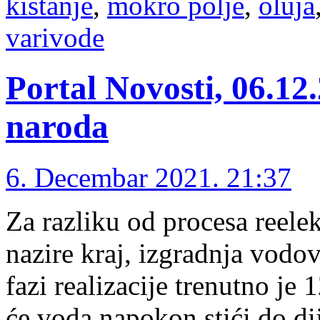
kistanje
,
mokro polje
,
oluja
varivode
Portal Novosti, 06.12
naroda
6. Decembar 2021. 21:37
Za razliku od procesa reelek
nazire kraj, izgradnja vodo
fazi realizacije trenutno je
će voda napokon stići do di