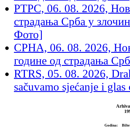
РТРС, 06. 08. 2026, Нов
страдања Срба у злочин
Фото]
СРНА, 06. 08. 2026, Н
године од страдања Срб
RTRS, 05. 08. 2026, Drak
sačuvamo sjećanje i glas
Arhiva
19
Bilte
Godina: