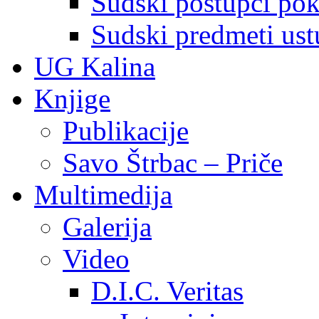
Sudski postupci pokr
Sudski predmeti ustu
UG Kalina
Knjige
Publikacije
Savo Štrbac – Priče
Multimedija
Galerija
Video
D.I.C. Veritas