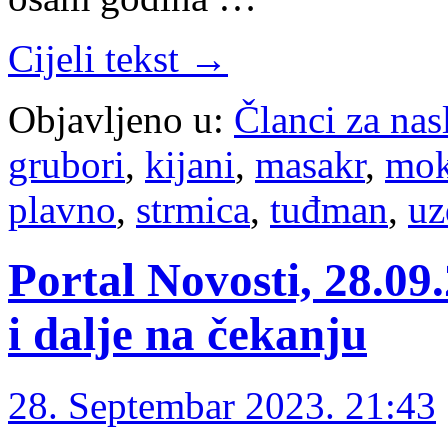
Cijeli tekst →
Objavljeno u:
Članci za na
grubori
,
kijani
,
masakr
,
mok
plavno
,
strmica
,
tuđman
,
uz
Portal Novosti, 28.09
i dalje na čekanju
28. Septembar 2023. 21:43