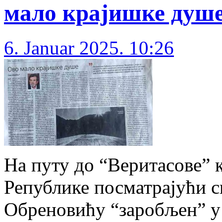
мало крајишке душ
6. Januar 2025. 10:26
На путу до “Веритасове” к
Републике посматрајући 
Обреновићу “заробљен” у 