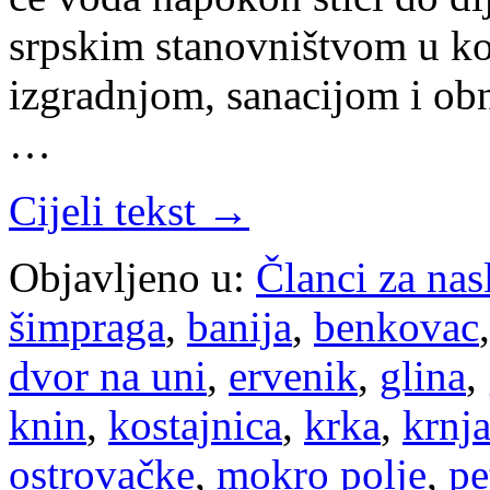
srpskim stanovništvom u ko
izgradnjom, sanacijom i ob
…
Cijeli tekst →
Objavljeno u:
Članci za na
šimpraga
,
banija
,
benkovac
dvor na uni
,
ervenik
,
glina
,
knin
,
kostajnica
,
krka
,
krnj
ostrovačke
,
mokro polje
,
pe