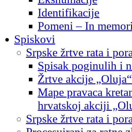
Identifikacije
Pomeni – In memor
Spiskovi
Srpske žrtve rata i po
Spisak poginulih i n
Žrtve akcije „Oluja“
Mape pravaca kretan
hrvatskoj akciji „Ol
Srpske žrtve rata i p
Procesuirani za ratne 