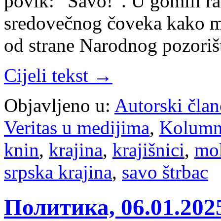
povik: “Savo!”. U gomili r
sredovečnog čoveka kako m
od strane Narodnog pozoriš
Cijeli tekst →
Objavljeno u:
Autorski član
Veritas u medijima
,
Kolum
knin
,
krajina
,
krajišnici
,
mok
srpska krajina
,
savo štrbac
Политика, 06.01.20