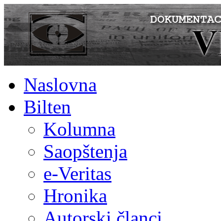
Naslovna
Bilten
Kolumna
Saopštenja
e-Veritas
Hronika
Autorski članci