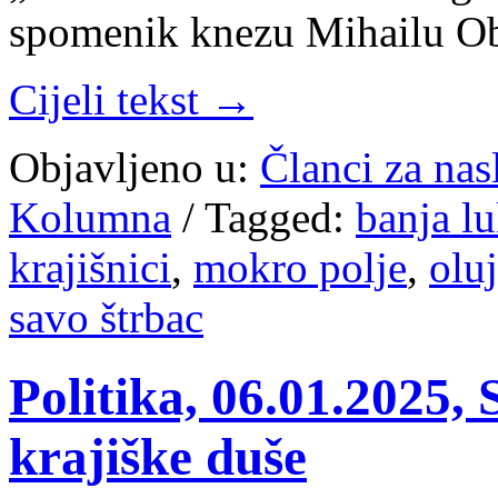
spomenik knezu Mihailu O
Cijeli tekst →
Objavljeno u:
Članci za na
Kolumna
/
Tagged:
banja l
krajišnici
,
mokro polje
,
olu
savo štrbac
Politika, 06.01.2025,
krajiške duše