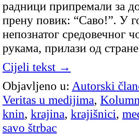
радници припремали за до
прену повик: “Саво!”. У 
непознатог средовечног ч
рукама, прилази од стран
Cijeli tekst →
Objavljeno u:
Autorski član
Veritas u medijima
,
Kolum
knin
,
krajina
,
krajišnici
,
me
savo štrbac