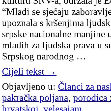
kulturu SNV-a, održala je E
“Mladi se sjećaju zaboravlj
upoznala s kršenjima ljuds
srpske nacionalne manjine u
mladih za ljudska prava u s
Srpskog narodnog …
Cijeli tekst →
Objavljeno u:
Članci za na
pakračka poljana
,
porodica 
hrvatskoj
,
velesajam