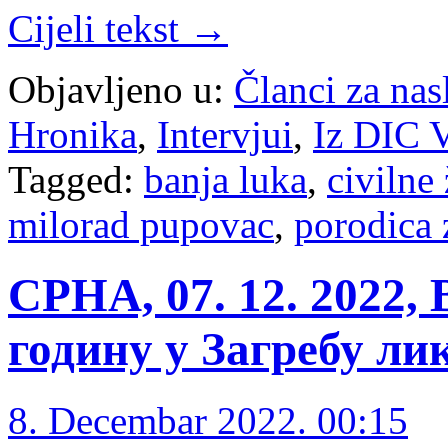
Cijeli tekst →
Objavljeno u:
Članci za na
Hronika
,
Intervjui
,
Iz DIC V
Tagged:
banja luka
,
civilne 
milorad pupovac
,
porodica 
СРНА, 07. 12. 2022, 
годину у Загребу л
8. Decembar 2022. 00:15