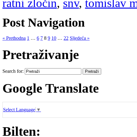
ratni zločin
,
snv
,
tomislav 
Post Navigation
« Prethodna
1
…
6
7
8
9
10
…
22
Sljedeća »
Pretraživanje
Search for:
Google Translate
Select Language
▼
Bilten: