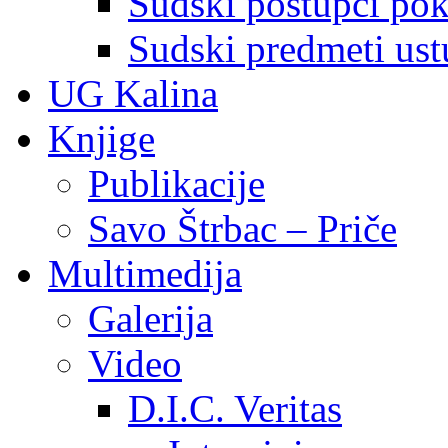
Sudski postupci pokr
Sudski predmeti ustu
UG Kalina
Knjige
Publikacije
Savo Štrbac – Priče
Multimedija
Galerija
Video
D.I.C. Veritas