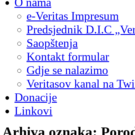
O nama
e-Veritas Impresum
Predsjednik D.I.C „Ver
Saopštenja
Kontakt formular
Gdje se nalazimo
Veritasov kanal na Twi
Donacije
Linkovi
Arhiva oznaka:
Porod