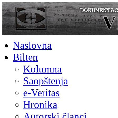
Naslovna
Bilten
Kolumna
Saopštenja
e-Veritas
Hronika
Autorski članci