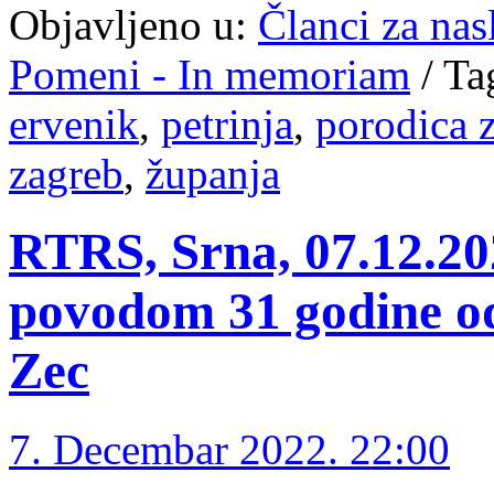
Objavljeno u:
Članci za na
Pomeni - In memoriam
/
Ta
ervenik
,
petrinja
,
porodica 
zagreb
,
županja
RTRS, Srna, 07.12.2
povodom 31 godine od
Zec
7. Decembar 2022. 22:00