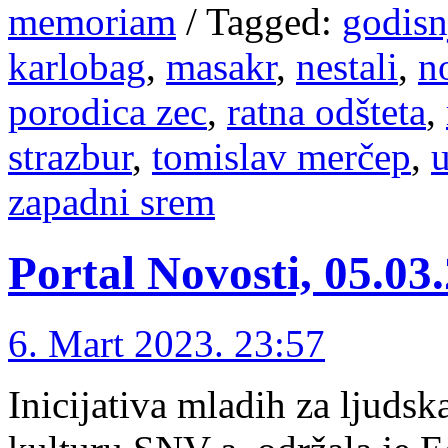
memoriam
/
Tagged:
godisn
karlobag
,
masakr
,
nestali
,
n
porodica zec
,
ratna odšteta
,
strazbur
,
tomislav merčep
,
u
zapadni srem
Portal Novosti, 05.03
6. Mart 2023. 23:57
Inicijativa mladih za ljudsk