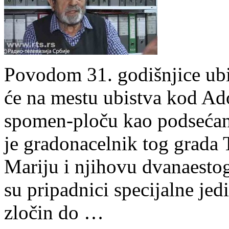
Povodom 31. godišnjice ubi
će na mestu ubistva kod Ad
spomen-ploču kao podsećanj
je gradonacelnik tog grada
Mariju i njihovu dvanaestog
su pripadnici specijalne jedi
zločin do …