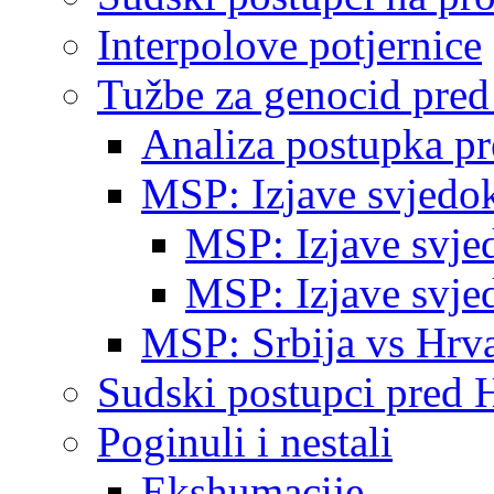
Interpolove potjernice
Tužbe za genocid pre
Analiza postupka p
MSP: Izjave svjedo
MSP: Izjave svje
MSP: Izjave svje
MSP: Srbija vs Hrva
Sudski postupci pred 
Poginuli i nestali
Ekshumacije