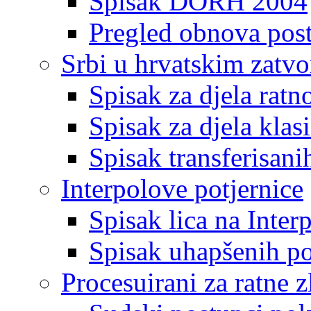
Spisak DORH 2004
Pregled obnova pos
Srbi u hrvatskim zatv
Spisak za djela ratn
Spisak za djela klas
Spisak transferisani
Interpolove potjernice
Spisak lica na Inte
Spisak uhapšenih po
Procesuirani za ratne z