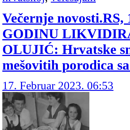
Večernje novosti.RS, 
GODINU LIKVIDI
OLUJIĆ: Hrvatske sna
mešovitih porodica s
17. Februar 2023. 06:53