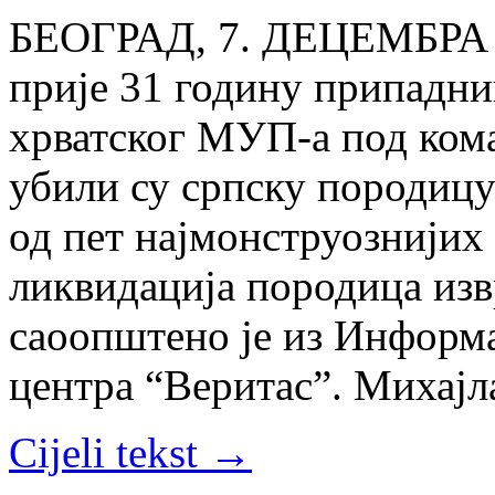
БЕОГРАД, 7. ДЕЦЕМБРА 
прије 31 годину припадни
хрватског МУП-а под ком
убили су српску породицу 
од пет најмонструознијих
ликвидација породица изв
саоoпштeно је из Информ
центра “Веритас”. Михајла
Cijeli tekst →