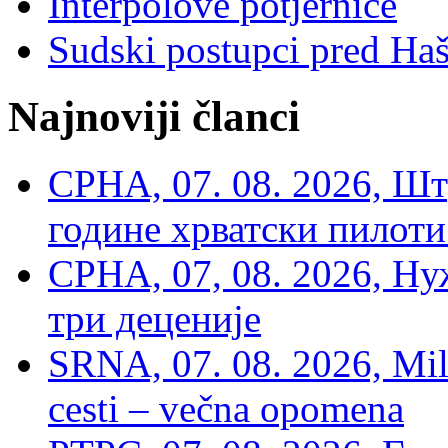
Interpolove potjernice
Sudski postupci pred Ha
Najnoviji članci
СРНА, 07. 08. 2026, Шт
године хрватски пилоти
СРНА, 07, 08. 2026, Ну
три деценије
SRNA, 07. 08. 2026, Mil
cesti – večna opomena