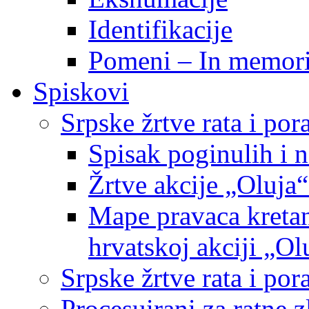
Identifikacije
Pomeni – In memor
Spiskovi
Srpske žrtve rata i po
Spisak poginulih i n
Žrtve akcije „Oluja“
Mape pravaca kretan
hrvatskoj akciji „Ol
Srpske žrtve rata i p
Procesuirani za ratne 