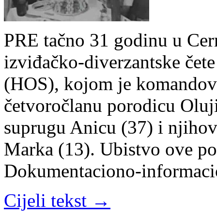
PRE tačno 31 godinu u Cern
izviđačko-diverzantske čet
(HOS), kojom je komandovao
četvoročlanu porodicu Oluj
suprugu Anicu (37) i njiho
Marka (13). Ubistvo ove po
Dokumentaciono-informacio
Cijeli tekst →