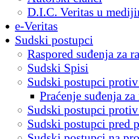
D.I.C. Veritas u medij
e-Veritas
Sudski postupci
Raspored suđenja za ra
Sudski Spisi
Sudski postupci proti
Praćenje suđenja za 
Sudski postupci proti
Sudski postupci pred 
Sudski postupci na pro