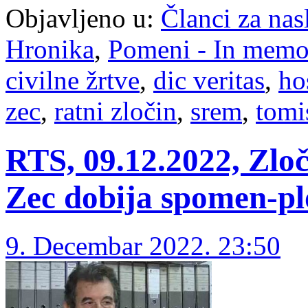
Objavljeno u:
Članci za na
Hronika
,
Pomeni - In mem
civilne žrtve
,
dic veritas
,
ho
zec
,
ratni zločin
,
srem
,
tomi
RTS, 09.12.2022, Zloč
Zec dobija spomen-pl
9. Decembar 2022. 23:50