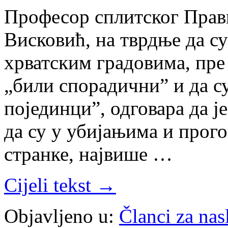
Професор сплитског Прав
Висковић, на тврдње да с
хрватским градовима, пре
„били спорадични” и да с
појединци”, одговара да је
да су у убијањима и прог
странке, највише …
Cijeli tekst →
Objavljeno u:
Članci za na