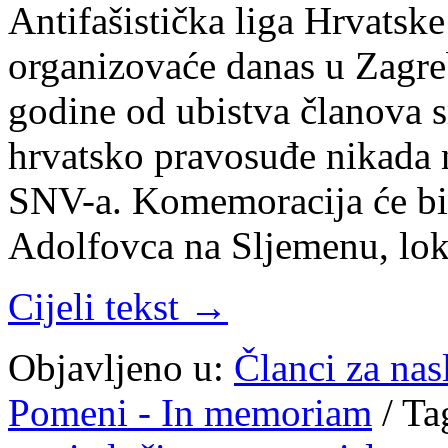
Antifašistička liga Hrvatsk
organizovaće danas u Zag
godine od ubistva članova s
hrvatsko pravosuđe nikada n
SNV-a. Komemoracija će bit
Adolfovca na Sljemenu, loka
Cijeli tekst →
Objavljeno u:
Članci za na
Pomeni - In memoriam
/
Ta