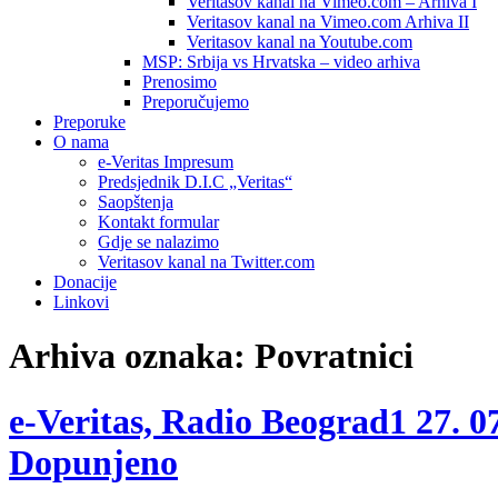
Veritasov kanal na Vimeo.com – Arhiva I
Veritasov kanal na Vimeo.com Arhiva II
Veritasov kanal na Youtube.com
MSP: Srbija vs Hrvatska – video arhiva
Prenosimo
Preporučujemo
Preporuke
O nama
e-Veritas Impresum
Predsjednik D.I.C „Veritas“
Saopštenja
Kontakt formular
Gdje se nalazimo
Veritasov kanal na Twitter.com
Donacije
Linkovi
Arhiva oznaka:
Povratnici
е-Veritas, Radio Beograd1 27. 07
Dopunjeno