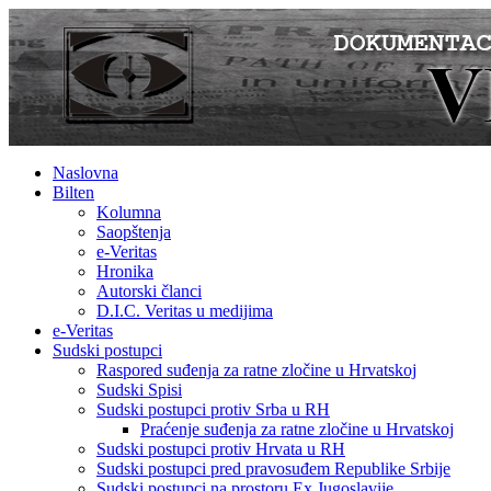
Naslovna
Bilten
Kolumna
Saopštenja
e-Veritas
Hronika
Autorski članci
D.I.C. Veritas u medijima
e-Veritas
Sudski postupci
Raspored suđenja za ratne zločine u Hrvatskoj
Sudski Spisi
Sudski postupci protiv Srba u RH
Praćenje suđenja za ratne zločine u Hrvatskoj
Sudski postupci protiv Hrvata u RH
Sudski postupci pred pravosuđem Republike Srbije
Sudski postupci na prostoru Ex Jugoslavije