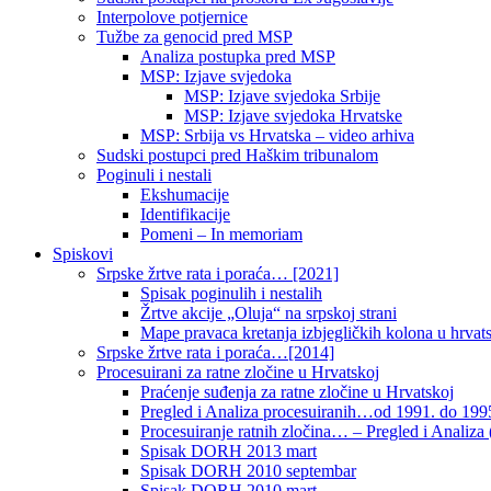
Interpolove potjernice
Tužbe za genocid pred MSP
Analiza postupka pred MSP
MSP: Izjave svjedoka
MSP: Izjave svjedoka Srbije
MSP: Izjave svjedoka Hrvatske
MSP: Srbija vs Hrvatska – video arhiva
Sudski postupci pred Haškim tribunalom
Poginuli i nestali
Ekshumacije
Identifikacije
Pomeni – In memoriam
Spiskovi
Srpske žrtve rata i poraća… [2021]
Spisak poginulih i nestalih
Žrtve akcije „Oluja“ na srpskoj strani
Mape pravaca kretanja izbjegličkih kolona u hrvats
Srpske žrtve rata i poraća…[2014]
Procesuirani za ratne zločine u Hrvatskoj
Praćenje suđenja za ratne zločine u Hrvatskoj
Pregled i Analiza procesuiranih…od 1991. do 1995
Procesuiranje ratnih zločina… – Pregled i Analiza (
Spisak DORH 2013 mart
Spisak DORH 2010 septembar
Spisak DORH 2010 mart