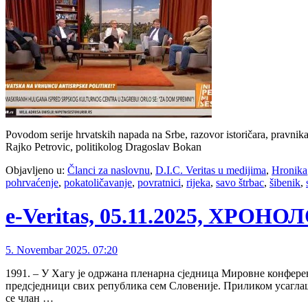
Povodom serije hrvatskih napada na Srbe, razovor istoričara, pravnik
Rajko Petrovic, politikolog Dragoslav Bokan
Objavljeno u:
Članci za naslovnu
,
D.I.C. Veritas u medijima
,
Hronika
pohrvaćenje
,
pokatoličavanje
,
povratnici
,
rijeka
,
savo štrbac
,
šibenik
,
e-Veritas, 05.11.2025, ХРОН
5. Novembar 2025. 07:20
1991. – У Хагу је одржана пленарна сједница Мировне конферен
предсједници свих република сем Словеније. Приликом усагла
се члан …