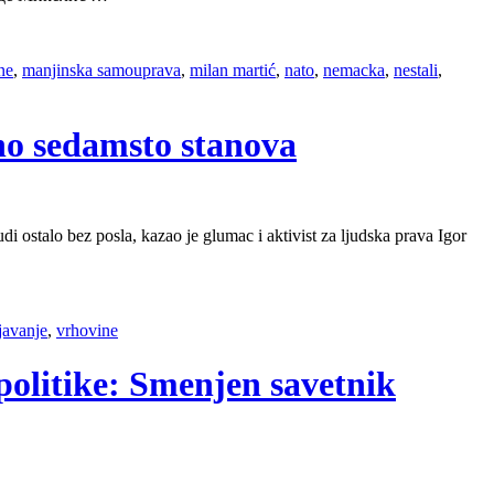
ne
,
manjinska samouprava
,
milan martić
,
nato
,
nemacka
,
nestali
,
eno sedamsto stanova
udi ostalo bez posla, kazao je glumac i aktivist za ljudska prava Igor
javanje
,
vrhovine
politike: Smenjen savetnik