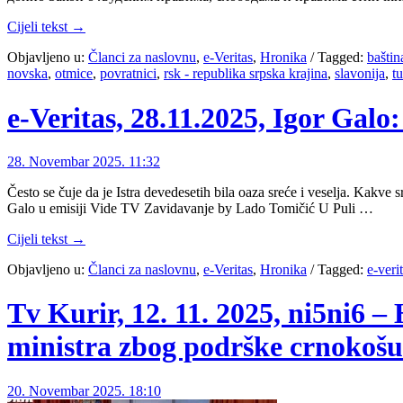
Cijeli tekst →
Objavljeno u:
Članci za naslovnu
,
e-Veritas
,
Hronika
/
Tagged:
baštin
novska
,
otmice
,
povratnici
,
rsk - republika srpska krajina
,
slavonija
,
t
e-Veritas, 28.11.2025, Igor Galo
28. Novembar 2025. 11:32
Često se čuje da je Istra devedesetih bila oaza sreće i veselja. Kakve s
Galo u emisiji Vide TV Zavidavanje by Lado Tomičić U Puli …
Cijeli tekst →
Objavljeno u:
Članci za naslovnu
,
e-Veritas
,
Hronika
/
Tagged:
e-veri
Tv Kurir, 12. 11. 2025, ni5ni6 
ministra zbog podrške crnokošu
20. Novembar 2025. 18:10