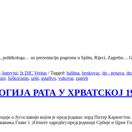
a, politikologa… uz prezentaciju pogroma u Splitu, Rijeci, Zagrebu… Gov
,
Intervjui
,
Iz DIC Veritas
/
Tagged:
baština
,
benkovac
,
dp - penava
,
dru
sinj
,
šoškoćanin
,
split
,
ustaštvo
,
vukovar
,
zagreb
ОЛОГИЈА РАТА У ХРВАТСКОЈ 199
ције о Југославији којом је предсједавао лорд Питер Карингтон
шавања Главе 1. (Опште одредбе) предсједници Србије и Црне Г