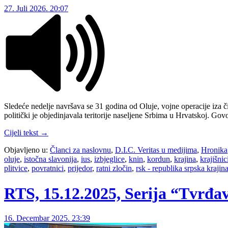
27. Juli 2026. 20:07
Sledeće nedelje navršava se 31 godina od Oluje, vojne operacije iza či
politički je objedinjavala teritorije naseljene Srbima u Hrvatskoj. G
Cijeli tekst →
Objavljeno u:
Članci za naslovnu
,
D.I.C. Veritas u medijima
,
Hronika
oluje
,
istočna slavonija
,
ius
,
izbjeglice
,
knin
,
kordun
,
krajina
,
krajišnic
plitvice
,
povratnici
,
prijedor
,
ratni zločin
,
rsk - republika srpska krajin
RTS, 15.12.2025, Serija “Tvrđava
16. Decembar 2025. 23:39