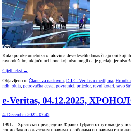
Kako poruke umetnika o ratovima devedesetih danas čitaju oni koji ih s
ravnodušnim, uključujući i one koji nisu mogli da je gledaju jer nisu 
Cijeli tekst →
Objavljeno u:
Članci za naslovnu
,
D.I.C. Veritas u medijima
,
Hronika
ndh
,
oluja
,
petrovačka cesta
,
povratnici
,
prijedor
,
ravni kotari
,
savo št
е-Veritas, 04.12.2025, ХРОН
4. Decembar 2025. 07:45
1991. – Хрватски предсједник Фрањо Туђмен отпутовао је у пос
донио Закон о људским правима, слободама и правима етнички