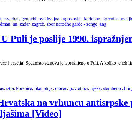
a
,
e-veritas
,
genocid
,
hvo hv
,
jna
,
jugoslavija
,
karlobag
,
korenica
,
manji
uđman
,
un
,
zadar
,
zagreb
,
zbor narodne garde - zenge
,
zng
: U Puli je poslije 1990. ispražnj
reće i veselja! Sedamsto stanova je ispražnjeno u Puli. A koliko je tek lj
tas
,
istra
,
korenica
,
lika
,
oluja
,
otocac
,
povratnici
,
rijeka
,
stambeno zbrin
– Hrvatska na vrhuncu antisrpske 
ljašima [Video]