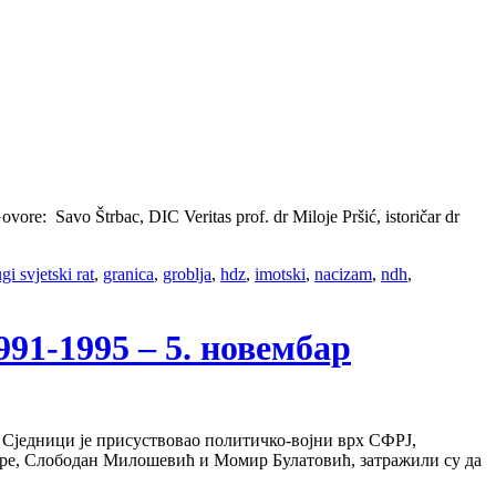
ore: Savo Štrbac, DIC Veritas prof. dr Miloje Pršić, istoričar dr
gi svjetski rat
,
granica
,
groblja
,
hdz
,
imotski
,
nacizam
,
ndh
,
1-1995 – 5. новембар
. Сједници је присуствовао политичко-војни врх СФРЈ,
оре, Слободан Милошевић и Момир Булатовић, затражили су да