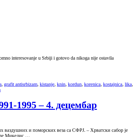
omno interesovanje u Srbiji i gotovo da nikoga nije ostavila
a
,
grafit antisrbizam
,
kistanje
,
knin
,
kordun
,
korenica
,
kostajnica
,
lika
,
a
1-1995 – 4. децембар
их ваздушних и поморских веза са СФРЈ. – Хрватски сабор је
 де Микелис …