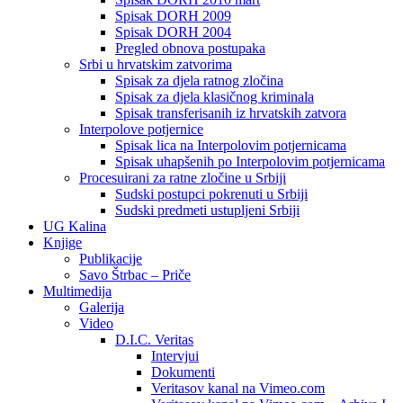
Spisak DORH 2009
Spisak DORH 2004
Pregled obnova postupaka
Srbi u hrvatskim zatvorima
Spisak za djela ratnog zločina
Spisak za djela klasičnog kriminala
Spisak transferisanih iz hrvatskih zatvora
Interpolove potjernice
Spisak lica na Interpolovim potjernicama
Spisak uhapšenih po Interpolovim potjernicama
Procesuirani za ratne zločine u Srbiji
Sudski postupci pokrenuti u Srbiji
Sudski predmeti ustupljeni Srbiji
UG Kalina
Knjige
Publikacije
Savo Štrbac – Priče
Multimedija
Galerija
Video
D.I.C. Veritas
Intervjui
Dokumenti
Veritasov kanal na Vimeo.com