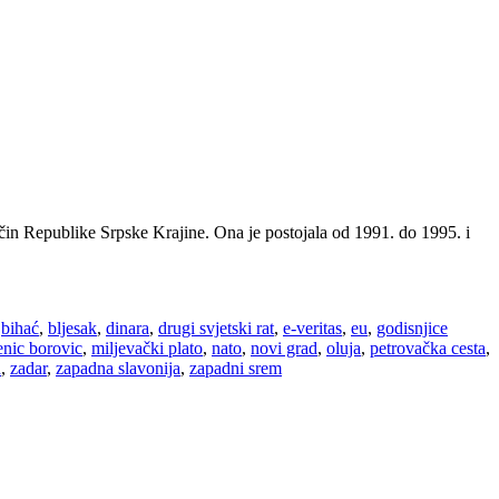
i čin Republike Srpske Krajine. Ona je postojala od 1991. do 1995. i
,
bihać
,
bljesak
,
dinara
,
drugi svjetski rat
,
e-veritas
,
eu
,
godisnjice
enic borovic
,
miljevački plato
,
nato
,
novi grad
,
oluja
,
petrovačka cesta
,
n
,
zadar
,
zapadna slavonija
,
zapadni srem