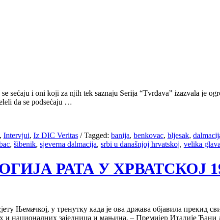
e sećaju i oni koji za njih tek saznaju Serija “Tvrđava” izazvala je ogr
želeli da se podsećaju …
,
Intervjui
,
Iz DIC Veritas
/
Tagged:
banija
,
benkovac
,
bljesak
,
dalmacij
rbac
,
šibenik
,
sjeverna dalmacija
,
srbi u današnjoj hrvatskoj
,
velika glav
ОЛОГИЈА РАТА У ХРВАТСКОЈ 199
јету Њемачкој, у тренутку када је ова држава објавила прекид св
х и националних заједница и мањина. – Премијер Италије Ђани