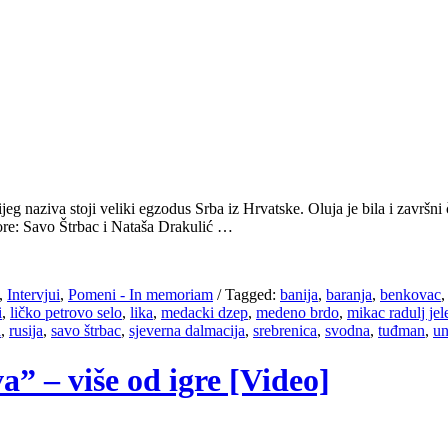
jeg naziva stoji veliki egzodus Srba iz Hrvatske. Oluja je bila i završn
ovore: Savo Štrbac i Nataša Drakulić …
,
Intervjui
,
Pomeni - In memoriam
/
Tagged:
banija
,
baranja
,
benkovac
i
,
ličko petrovo selo
,
lika
,
medacki dzep
,
medeno brdo
,
mikac radulj jel
a
,
rusija
,
savo štrbac
,
sjeverna dalmacija
,
srebrenica
,
svodna
,
tuđman
,
u
” – više od igre [Video]