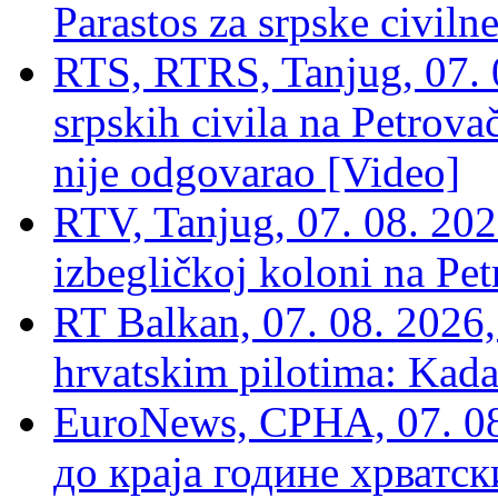
Parastos za srpske civilne
RTS, RTRS, Tanjug, 07. 0
srpskih civila na Petrovač
nije odgovarao [Video]
RTV, Tanjug, 07. 08. 2026
izbegličkoj koloni na Pet
RT Balkan, 07. 08. 2026,
hrvatskim pilotima: Kada
EuroNews, СРНА, 07. 0
до краја године хрватс