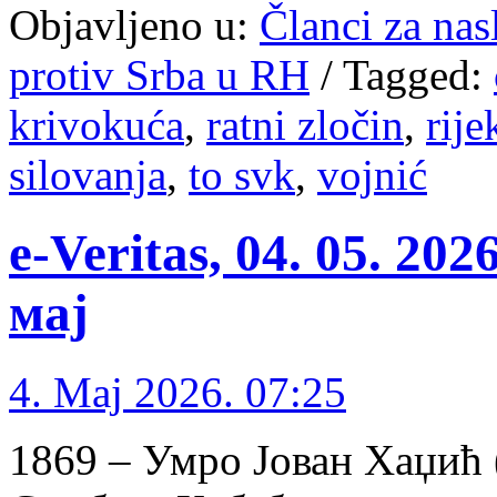
Objavljeno u:
Članci za na
protiv Srba u RH
/
Tagged:
krivokuća
,
ratni zločin
,
rije
silovanja
,
to svk
,
vojnić
e-Veritas, 04. 05. 20
мај
4. Maj 2026. 07:25
1869 – Умро Јован Хаџић