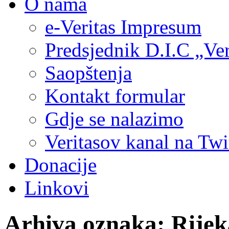
O nama
e-Veritas Impresum
Predsjednik D.I.C „Ver
Saopštenja
Kontakt formular
Gdje se nalazimo
Veritasov kanal na Twi
Donacije
Linkovi
Arhiva oznaka:
Rijek