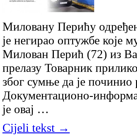
Миловану Перићу одређен 
је негирао оптужбе које м
Милован Перић (72) из Ва
прелазу Товарник прилико
због сумње да је починио 
Документационо-информац
је овај …
Cijeli tekst →