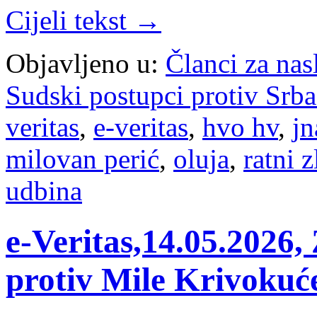
Cijeli tekst →
Objavljeno u:
Članci za na
Sudski postupci protiv Srb
veritas
,
e-veritas
,
hvo hv
,
jn
milovan perić
,
oluja
,
ratni z
udbina
e-Veritas,14.05.2026, 
protiv Mile Krivokuće