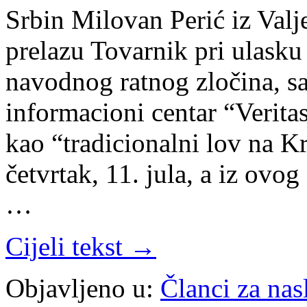
Srbin Milovan Perić iz Val
prelazu Tovarnik pri ulasku
navodnog ratnog zločina, s
informacioni centar “Veritas
kao “tradicionalni lov na Kr
četvrtak, 11. jula, a iz ovo
…
Cijeli tekst →
Objavljeno u:
Članci za na