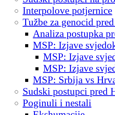
Interpolove potjernice
Tužbe za genocid pre
Analiza postupka p
MSP: Izjave svjedo
MSP: Izjave svje
MSP: Izjave svje
MSP: Srbija vs Hrva
Sudski postupci pred 
Poginuli i nestali
Ekshumacije