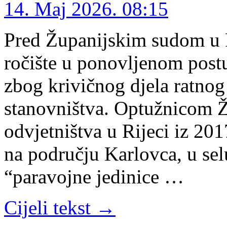
14. Maj 2026. 08:15
Pred Županijskim sudom u R
ročište u ponovljenom post
zbog krivičnog djela ratnog
stanovništva. Optužnicom 
odvjetništva u Rijeci iz 201
na području Karlovca, u se
“paravojne jedinice …
Cijeli tekst →