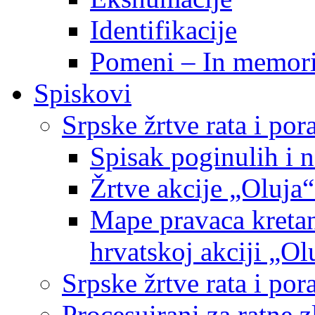
Identifikacije
Pomeni – In memor
Spiskovi
Srpske žrtve rata i po
Spisak poginulih i n
Žrtve akcije „Oluja“
Mape pravaca kretan
hrvatskoj akciji „Ol
Srpske žrtve rata i p
Procesuirani za ratne 