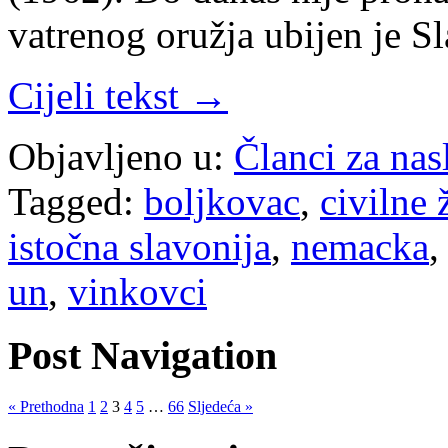
vatrenog oružja ubijen je 
Cijeli tekst →
Objavljeno u:
Članci za na
Tagged:
boljkovac
,
civilne 
istočna slavonija
,
nemacka
un
,
vinkovci
Post Navigation
« Prethodna
1
2
3
4
5
…
66
Sljedeća »