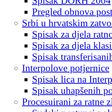
Spisak DORH 2004
Pregled obnova pos
Srbi u hrvatskim zatv
Spisak za djela ratn
Spisak za djela klas
Spisak transferisani
Interpolove potjernice
Spisak lica na Inte
Spisak uhapšenih po
Procesuirani za ratne z