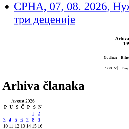
СРНА, 07, 08. 2026, Ну
три деценије
Arhiva
19
Bilte
Godina:
Arhiva članaka
Avgust 2026
P
U
S
Č
P
S
N
1
2
3
4
5
6
7
8
9
10
11
12
13
14
15
16