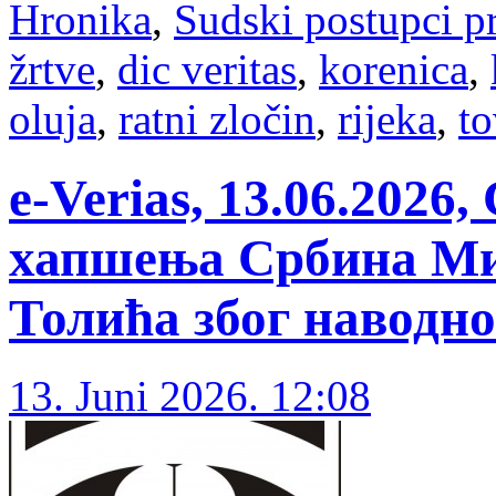
Hronika
,
Sudski postupci p
žrtve
,
dic veritas
,
korenica
,
oluja
,
ratni zločin
,
rijeka
,
to
e-Verias, 13.06.202
хапшења Србина Ми
Толића због наводно
13. Juni 2026. 12:08