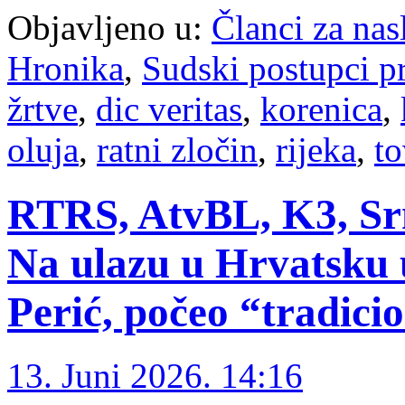
Objavljeno u:
Članci za na
Hronika
,
Sudski postupci p
žrtve
,
dic veritas
,
korenica
,
oluja
,
ratni zločin
,
rijeka
,
to
RTRS, AtvBL, K3, Srna
Na ulazu u Hrvatsku
Perić, počeo “tradici
13. Juni 2026. 14:16