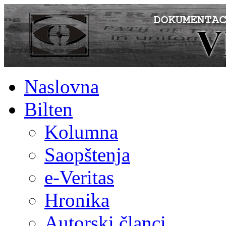
Naslovna
Bilten
Kolumna
Saopštenja
e-Veritas
Hronika
Autorski članci