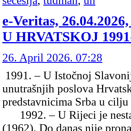
secesija
,
tuđman
,
un
e-Veritas, 26.04.2
U HRVATSKOJ 1991-1
26. April 2026. 07:28
1991. – U Istočnoj Slavonij
unutrašnjih poslova Hrvats
predstavnicima Srba u cilju 
1992. – U Rijeci je nesta
(1962). Do danas nije pron