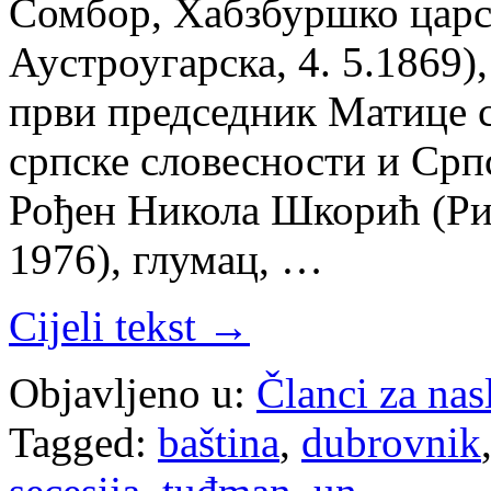
Сомбор, Хабзбуршко царст
Аустроугарска, 4. 5.1869)
први председник Матице 
српске словесности и Срп
Рођен Никола Шкорић (Рије
1976), глумац, …
Cijeli tekst →
Objavljeno u:
Članci za na
Tagged:
baština
,
dubrovnik