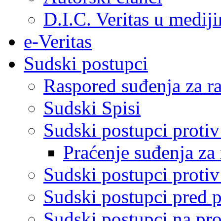
D.I.C. Veritas u medij
e-Veritas
Sudski postupci
Raspored suđenja za ra
Sudski Spisi
Sudski postupci proti
Praćenje suđenja za 
Sudski postupci proti
Sudski postupci pred 
Sudski postupci na pro