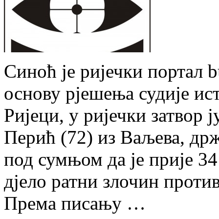
Синоћ је ријечки портал bu
основу рјешења судије ис
Ријеци, у ријечки затвор
Перић (72) из Ваљева, др
под сумњом да је прије 3
дјело ратни злочин проти
Према писању …