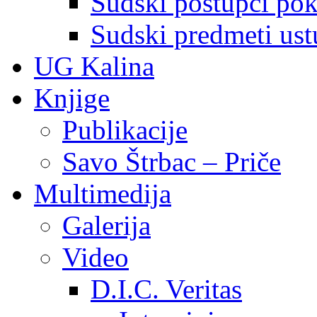
Sudski postupci pokr
Sudski predmeti ustu
UG Kalina
Knjige
Publikacije
Savo Štrbac – Priče
Multimedija
Galerija
Video
D.I.C. Veritas