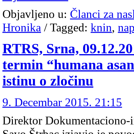
Objavljeno u:
Članci za na
Hronika
/
Tagged:
knin
,
nap
RTRS, Srna, 09.12.201
termin “humana asana
istinu o zločinu
9. Decembar 2015. 21:15
Direktor Dokumentaciono-i
Savo Štrbac izjavio je pov