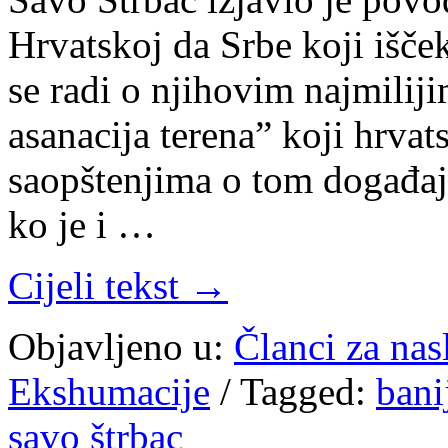
Hrvatskoj da Srbe koji išč
se radi o njihovim najmilij
asanacija terena” koji hrvat
saopštenjima o tom događaj
ko je i …
Cijeli tekst →
Objavljeno u:
Članci za na
Ekshumacije
/
Tagged:
bani
savo štrbac