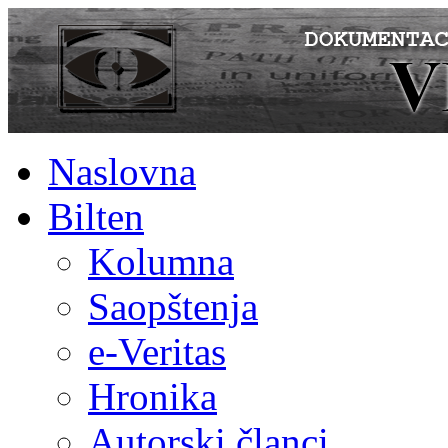
Naslovna
Bilten
Kolumna
Saopštenja
e-Veritas
Hronika
Autorski članci