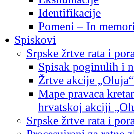
Identifikacije
Pomeni – In memor
Spiskovi
Srpske žrtve rata i po
Spisak poginulih i n
Žrtve akcije „Oluja“
Mape pravaca kretan
hrvatskoj akciji „Ol
Srpske žrtve rata i p
Procesuirani za ratne 