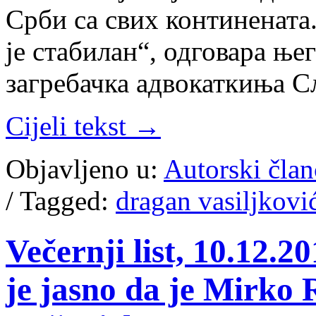
Срби са свих континената
je стабилан“, одговара ње
загребачка адвокаткиња С
Cijeli tekst →
Objavljeno u:
Autorski član
/
Tagged:
dragan vasiljkovi
Večernji list, 10.12
je jasno da je Mirko 