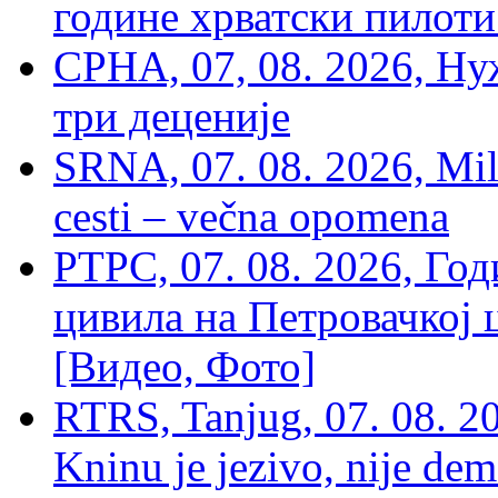
године хрватски пилоти
СРНА, 07, 08. 2026, Ну
три деценије
SRNA, 07. 08. 2026, Mil
cesti – večna opomena
РТРС, 07. 08. 2026, Г
цивила на Петровачкој ц
[Видео, Фото]
RTRS, Tanjug, 07. 08. 2
Kninu je jezivo, nije dem