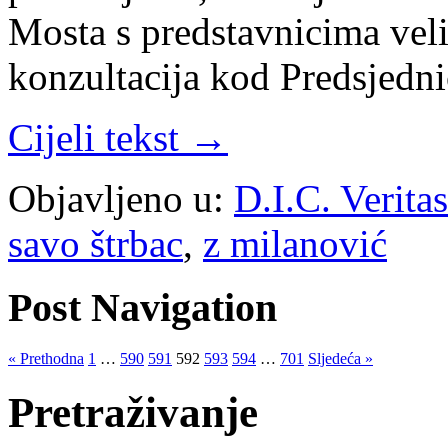
Mosta s predstavnicima veli
konzultacija kod Predsjedn
Cijeli tekst →
Objavljeno u:
D.I.C. Verita
savo štrbac
,
z milanović
Post Navigation
« Prethodna
1
…
590
591
592
593
594
…
701
Sljedeća »
Pretraživanje