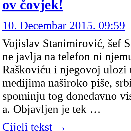
ov čovjek!
10. Decembar 2015. 09:59
Vojislav Stanimirović, šef 
ne javlja na telefon ni nje
Raškoviću i njegovoj ulozi
medijima naširoko piše, srb
spominju tog donedavno vi
a. Objavljen je tek …
Cijeli tekst →