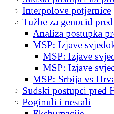
Interpolove potjernice
Tužbe za genocid pre
Analiza postupka p
MSP: Izjave svjedo
MSP: Izjave svje
MSP: Izjave svje
MSP: Srbija vs Hrva
Sudski postupci pred 
Poginuli i nestali
Ekshumacije