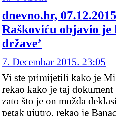
dnevno.hr, 07.12.2015
Raškoviću objavio je 
države’
7. Decembar 2015. 23:05
Vi ste primijetili kako je M
rekao kako je taj dokument n
zato što je on možda deklasi
petak ujutro, rekao je Ban