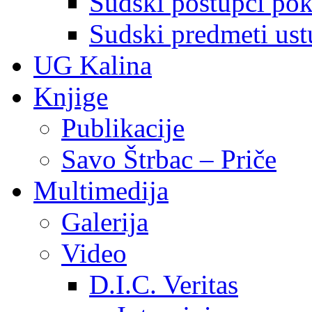
Sudski postupci pokr
Sudski predmeti ustu
UG Kalina
Knjige
Publikacije
Savo Štrbac – Priče
Multimedija
Galerija
Video
D.I.C. Veritas