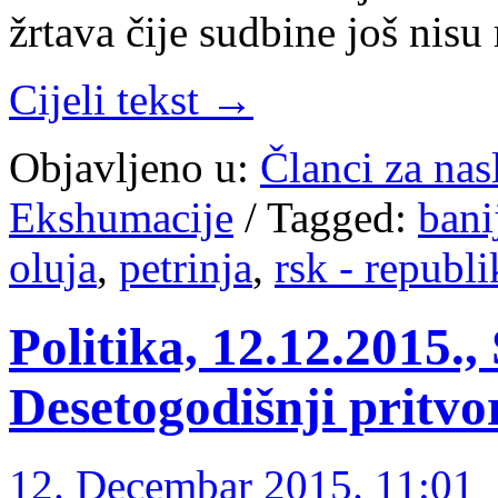
žrtava čije sudbine još nisu
Cijeli tekst →
Objavljeno u:
Članci za na
Ekshumacije
/
Tagged:
bani
oluja
,
petrinja
,
rsk - republi
Politika, 12.12.2015.,
Desetogodišnji pritv
12. Decembar 2015. 11:01