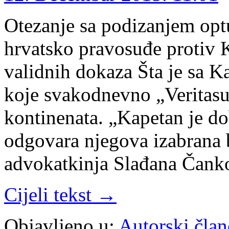
Otezanje sa podizanjem opt
hrvatsko pravosuđe protiv
validnih dokaza Šta je sa 
koje svakodnevno „Veritasu”
kontinenata. „Kapetan je dob
odgovara njegova izabrana b
advokatkinja Slađana Čanko
Cijeli tekst →
Objavljeno u:
Autorski član