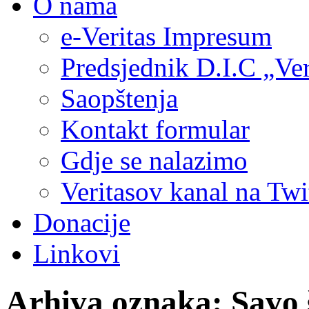
O nama
e-Veritas Impresum
Predsjednik D.I.C „Ver
Saopštenja
Kontakt formular
Gdje se nalazimo
Veritasov kanal na Twi
Donacije
Linkovi
Arhiva oznaka:
Savo 