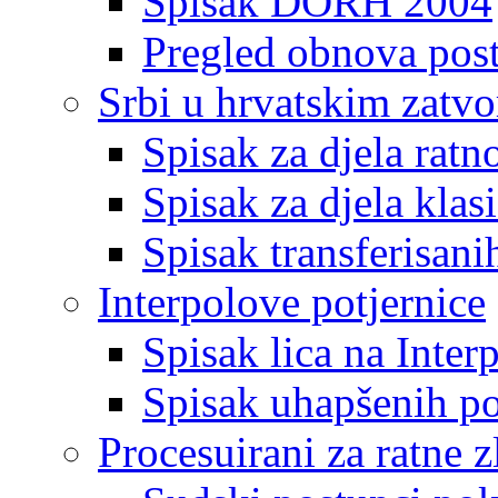
Spisak DORH 2004
Pregled obnova pos
Srbi u hrvatskim zatv
Spisak za djela ratn
Spisak za djela klas
Spisak transferisani
Interpolove potjernice
Spisak lica na Inte
Spisak uhapšenih po
Procesuirani za ratne z