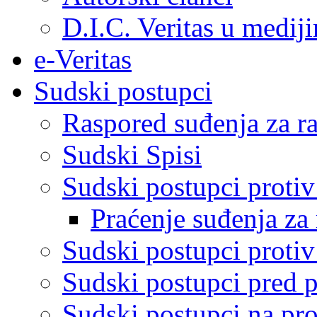
D.I.C. Veritas u medij
e-Veritas
Sudski postupci
Raspored suđenja za ra
Sudski Spisi
Sudski postupci proti
Praćenje suđenja za 
Sudski postupci proti
Sudski postupci pred 
Sudski postupci na pro