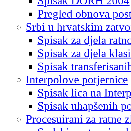
Spisak DORH 2004
Pregled obnova pos
Srbi u hrvatskim zatv
Spisak za djela ratn
Spisak za djela klas
Spisak transferisani
Interpolove potjernice
Spisak lica na Inte
Spisak uhapšenih po
Procesuirani za ratne z