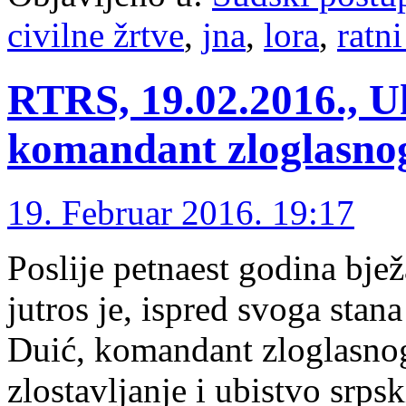
civilne žrtve
,
jna
,
lora
,
ratni
RTRS, 19.02.2016., U
komandant zloglasno
19. Februar 2016. 19:17
Poslije petnaest godina bje
jutros je, ispred svoga stan
Duić, komandant zloglasnog 
zlostavljanje i ubistvo srps