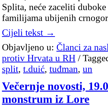
Splita, neće zaceliti dubok
familijama ubijenih crnogo
Cijeli tekst →
Objavljeno u:
Članci za na
protiv Hrvata u RH
/
Tagge
split
,
t.duić
,
tuđman
,
un
Večernje novosti, 19.
monstrum iz Lore