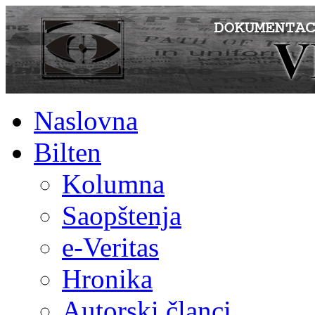
Naslovna
Bilten
Kolumna
Saopštenja
e-Veritas
Hronika
Autorski članci