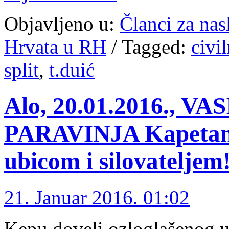
Objavljeno u:
Članci za na
Hrvata u RH
/
Tagged:
civi
split
,
t.duić
Alo, 20.01.2016., 
PARAVINJA Kapetan D
ubicom i silovateljem
21. Januar 2016. 01:02
Kepu doveli ozloglašenog u