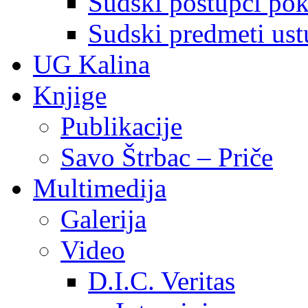
Sudski postupci pokr
Sudski predmeti ustu
UG Kalina
Knjige
Publikacije
Savo Štrbac – Priče
Multimedija
Galerija
Video
D.I.C. Veritas