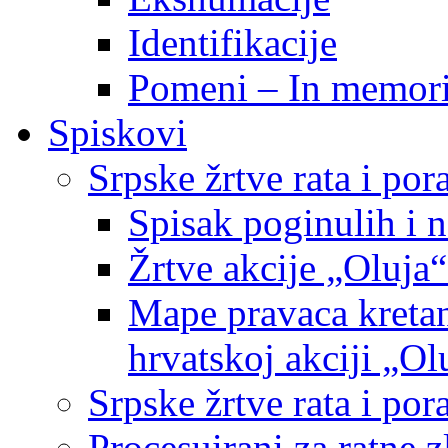
Identifikacije
Pomeni – In memor
Spiskovi
Srpske žrtve rata i po
Spisak poginulih i n
Žrtve akcije „Oluja“
Mape pravaca kretan
hrvatskoj akciji „Ol
Srpske žrtve rata i p
Procesuirani za ratne 