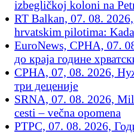
izbegličkoj koloni na Pet
RT Balkan, 07. 08. 2026,
hrvatskim pilotima: Kada
EuroNews, СРНА, 07. 0
до краја године хрватс
СРНА, 07, 08. 2026, Ну
три деценије
SRNA, 07. 08. 2026, Mil
cesti – večna opomena
РТРС, 07. 08. 2026, Г