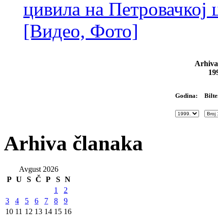
цивила на Петровачкој ц
[Видео, Фото]
Arhiva
19
Bilte
Godina:
Arhiva članaka
Avgust 2026
P
U
S
Č
P
S
N
1
2
3
4
5
6
7
8
9
10
11
12
13
14
15
16