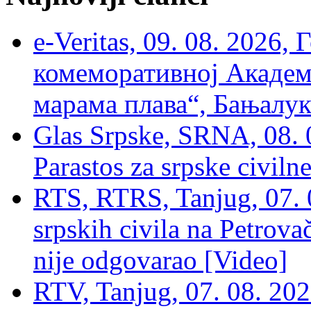
e-Veritas, 09. 08. 2026
комеморативној Академи
марама плава“, Бањалука
Glas Srpske, SRNA, 08. 0
Parastos za srpske civilne
RTS, RTRS, Tanjug, 07. 0
srpskih civila na Petrovač
nije odgovarao [Video]
RTV, Tanjug, 07. 08. 2026