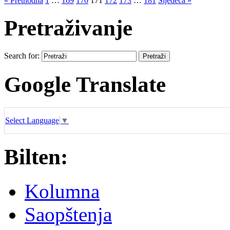
« Prethodna
1
…
169
170
171
172
173
…
181
Sljedeća »
Pretraživanje
Search for:
Google Translate
Select Language
▼
Bilten:
Kolumna
Saopštenja