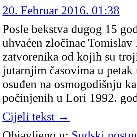
20. Februar 2016. 01:38
Posle bekstva dugog 15 godi
uhvaćen zločinac Tomislav D
zatvorenika od kojih su tro
jutarnjim časovima u petak
osuđen na osmogodišnju ka
počinjenih u Lori 1992. g
Cijeli tekst →
Objavljeno u:
Sudski postu