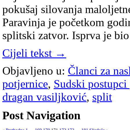
pokušaj silovanja maloljetn
Paravinja je početkom godi
splitski zatvor. Isprva je bi
Cijeli tekst →
Objavljeno u:
Članci za na
potjernice
,
Sudski postupci
dragan vasiljković
,
split
Post Navigation