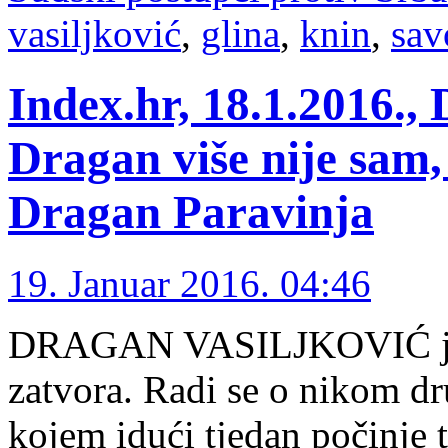
vasiljković
,
glina
,
knin
,
sav
Index.hr, 18.1.2016.
Dragan više nije sam,
Dragan Paravinja
19. Januar 2016. 04:46
DRAGAN VASILJKOVIĆ je do
zatvora. Radi se o nikom d
kojem idući tjedan počinje t