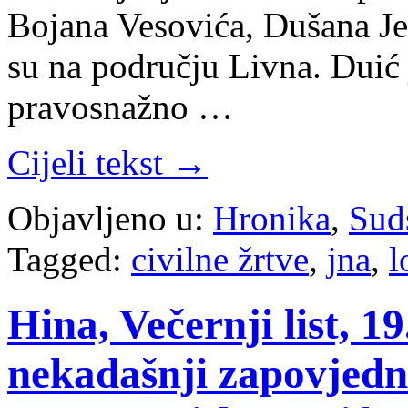
Bojana Vesovića, Dušana Јe
su na području Livna. Duić j
pravosnažno …
Cijeli tekst →
Objavljeno u:
Hronika
,
Sud
Tagged:
civilne žrtve
,
jna
,
l
Hina, Večernji list, 1
nekadašnji zapovjedn