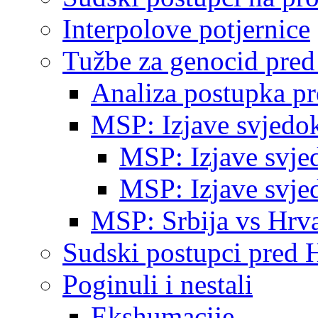
Interpolove potjernice
Tužbe za genocid pre
Analiza postupka p
MSP: Izjave svjedo
MSP: Izjave svje
MSP: Izjave svje
MSP: Srbija vs Hrva
Sudski postupci pred 
Poginuli i nestali
Ekshumacije