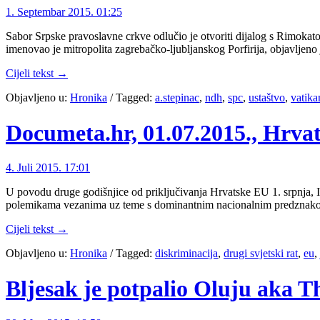
1. Septembar 2015. 01:25
Sabor Srpske pravoslavne crkve odlučio je otvoriti dijalog s Rimoka
imenovao je mitropolita zagrebačko-ljubljanskog Porfirija, objavljen
Cijeli tekst →
Objavljeno u:
Hronika
/
Tagged:
a.stepinac
,
ndh
,
spc
,
ustaštvo
,
vatika
Documeta.hr, 01.07.2015., Hrvat
4. Juli 2015. 17:01
U povodu druge godišnjice od priključivanja Hrvatske EU 1. srpnja, Ini
polemikama vezanima uz teme s dominantnim nacionalnim predznakom 
Cijeli tekst →
Objavljeno u:
Hronika
/
Tagged:
diskriminacija
,
drugi svjetski rat
,
eu
,
Bljesak je potpalio Oluju aka 