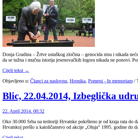
Donja Gradina – Žrtve ustaškog zločina – genocida nisu i nikada neće 
da se tužna i mučna istorija jesenovačkih logora nikada ne ponovi. P
Cijeli tekst →
Objavljeno u:
Članci za naslovnu
,
Hronika
,
Pomeni - In memoriam
/
Blic, 22.04.2014, Izbeglička ud
22. April 2014. 00:32
Oko 30.000 Srba na teritoriji Hrvatske pokršteno je od kraja rata do 
Hrvatskoj prešlo u katoličanstvo od akcije „Oluja“ 1995. godine do d
Cijeli tekst →