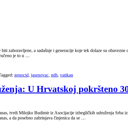
biti zaboravljene, a sadašnje i generacije koje tek dolaze su obavezne 
oručeno je to u …
Tagged:
genocid
,
jasenovac
,
ndh
,
vatikan
ruženja: U Hrvatskoj pokršteno 3
danas, tvrdi Milojko Budimir iz Asocijacije izbegličkih udruženja Srba
anas, a da posebno zabrinjava činjenica da se …