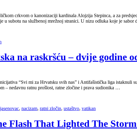
toličkom crkvom o kanonizaciji kardinala Alojzija Stepinca, a za preds
o je u subotu na službenoj mrežnoj stranici. U nizu odluka koje je sabo
n
ska na raskršću – dvije godine o
cijativa “Svi mi za Hrvatsku svih nas” i Antifašistička liga istaknuli s
– nedavnu ratnu prošlost, ratne zločine i prava sudionika …
jasenovac
,
nacizam
,
ratni zločin
,
ustaštvo
,
vatikan
The Flash That Lighted The Storm