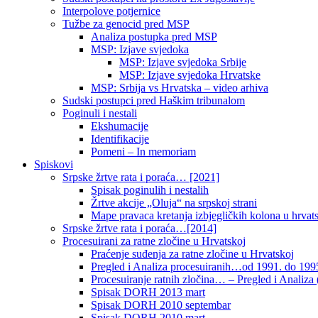
Interpolove potjernice
Tužbe za genocid pred MSP
Analiza postupka pred MSP
MSP: Izjave svjedoka
MSP: Izjave svjedoka Srbije
MSP: Izjave svjedoka Hrvatske
MSP: Srbija vs Hrvatska – video arhiva
Sudski postupci pred Haškim tribunalom
Poginuli i nestali
Ekshumacije
Identifikacije
Pomeni – In memoriam
Spiskovi
Srpske žrtve rata i poraća… [2021]
Spisak poginulih i nestalih
Žrtve akcije „Oluja“ na srpskoj strani
Mape pravaca kretanja izbjegličkih kolona u hrvats
Srpske žrtve rata i poraća…[2014]
Procesuirani za ratne zločine u Hrvatskoj
Praćenje suđenja za ratne zločine u Hrvatskoj
Pregled i Analiza procesuiranih…od 1991. do 1995
Procesuiranje ratnih zločina… – Pregled i Analiza (
Spisak DORH 2013 mart
Spisak DORH 2010 septembar
Spisak DORH 2010 mart