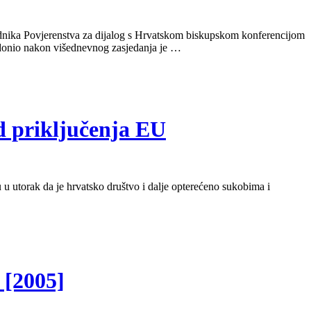
jednika Povjerenstva za dijalog s Hrvatskom biskupskom konferencijom
r donio nakon višednevnog zasjedanja je …
d priključenja EU
u u utorak da je hrvatsko društvo i dalje opterećeno sukobima i
 [2005]