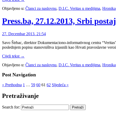
Objavljeno u:
Članci za naslovnu
,
D.I.C. Veritas u medijima
,
Hronika
Press.ba, 27.12.2013, Srbi posta
27. Decembar 2013. 21:54
Savo Štrbac, direktor Dokumentaciono-informativnog centra “Veritas”, 
poslednjem popisu stanovništva izjasnili kao Hrvati pravoslavne veroi
Cijeli tekst →
Objavljeno u:
Članci za naslovnu
,
D.I.C. Veritas u medijima
,
Hronika
Post Navigation
« Prethodna
1
…
59
60
61
62
Sljedeća »
Pretraživanje
Search for: