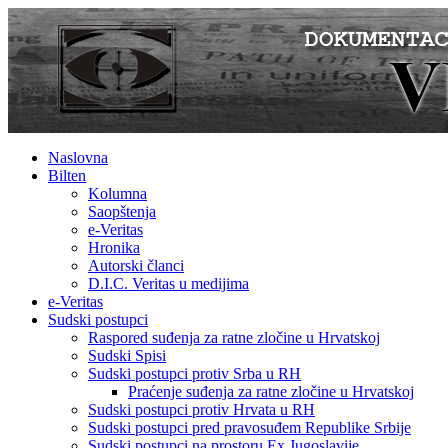
Naslovna
Bilten
Kolumna
Saopštenja
e-Veritas
Hronika
Autorski članci
D.I.C. Veritas u medijima
e-Veritas
Sudski postupci
Raspored suđenja za ratne zločine u Hrvatskoj
Sudski Spisi
Sudski postupci protiv Srba u RH
Praćenje suđenja za ratne zločine u Hrvatskoj
Sudski postupci protiv Hrvata u RH
Sudski postupci pred pravosuđem Republike Srbije
Sudski postupci na prostoru Ex Jugoslavije