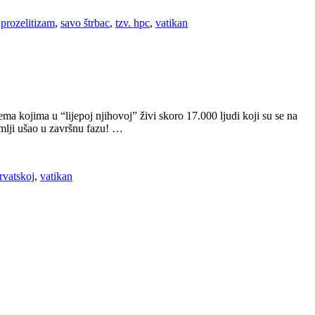
,
prozelitizam
,
savo štrbac
,
tzv. hpc
,
vatikan
a kojima u “lijepoj njihovoj” živi skoro 17.000 ljudi koji su se na
emlji ušao u završnu fazu! …
rvatskoj
,
vatikan