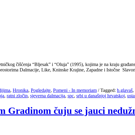
tničkog čišćenja “Bljesak” i “Oluja” (1995), kojima je na kraju građa
 prostorima Dalmacije, Like, Kninske Krajine, Zapadne i Istočne Slavon
dijima
,
Hronika
,
Pogledajte
,
Pomeni - In memoriam
/
Tagged:
b.glavaš
,
uja
,
ratni zločin
,
sjeverna dalmacija
,
spc
,
srbi u današnjoj hrvatskoj
,
usta
om Gradinom čuju se jauci neduž