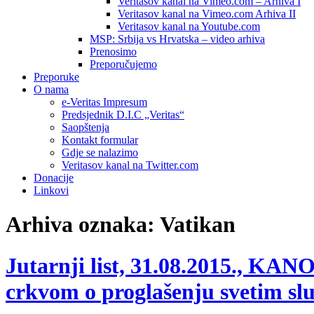
Veritasov kanal na Vimeo.com – Arhiva I
Veritasov kanal na Vimeo.com Arhiva II
Veritasov kanal na Youtube.com
MSP: Srbija vs Hrvatska – video arhiva
Prenosimo
Preporučujemo
Preporuke
O nama
e-Veritas Impresum
Predsjednik D.I.C „Veritas“
Saopštenja
Kontakt formular
Gdje se nalazimo
Veritasov kanal na Twitter.com
Donacije
Linkovi
Arhiva oznaka:
Vatikan
Jutarnji list, 31.08.2015., K
crkvom o proglašenju svetim s