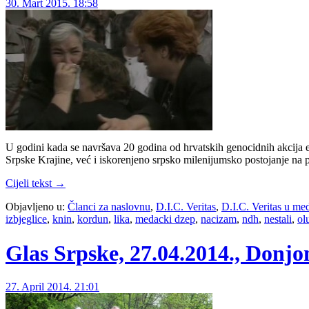
30. Mart 2015. 18:58
U godini kada se navršava 20 godina od hrvatskih genocidnih akcija e
Srpske Krajine, već i iskorenjeno srpsko milenijumsko postojanje na
Cijeli tekst →
Objavljeno u:
Članci za naslovnu
,
D.I.C. Veritas
,
D.I.C. Veritas u me
izbjeglice
,
knin
,
kordun
,
lika
,
medacki dzep
,
nacizam
,
ndh
,
nestali
,
ol
Glas Srpske, 27.04.2014., Donj
27. April 2014. 21:01