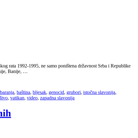
nskog rata 1992-1995, ne samo poništena državnost Srba i Republike
ije, Banije, …
baranja
,
baština
,
bljesak
,
genocid
,
grubori
,
istočna slavonija
,
štvo
,
vatikan
,
video
,
zapadna slavonija
nih