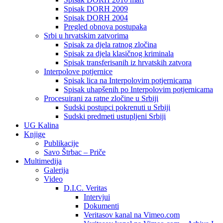
Spisak DORH 2009
Spisak DORH 2004
Pregled obnova postupaka
Srbi u hrvatskim zatvorima
Spisak za djela ratnog zločina
Spisak za djela klasičnog kriminala
Spisak transferisanih iz hrvatskih zatvora
Interpolove potjernice
Spisak lica na Interpolovim potjernicama
Spisak uhapšenih po Interpolovim potjernicama
Procesuirani za ratne zločine u Srbiji
Sudski postupci pokrenuti u Srbiji
Sudski predmeti ustupljeni Srbiji
UG Kalina
Knjige
Publikacije
Savo Štrbac – Priče
Multimedija
Galerija
Video
D.I.C. Veritas
Intervjui
Dokumenti
Veritasov kanal na Vimeo.com