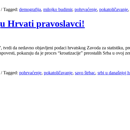
/
Tagged:
demografija
,
milojko budimir
,
pohrvaćenje
,
pokatoličavanje
ju Hrvati pravoslavci!
tvrdi da nedavno objavljeni podaci hrvatskog Zavoda za statistiku, prem
spovesti, pokazuju da je proces “kroatizacije” preostalih Srba u ovoj z
/
Tagged:
pohrvaćenje
,
pokatoličavanje
,
savo štrbac
,
srbi u današnjoj h