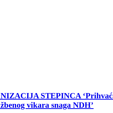
ANONIZACIJA STEPINCA ‘Prihvać
lužbenog vikara snaga NDH’