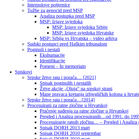
Interpolove potjernice
Tužbe za genocid pred MSP
Analiza postupka pred MSP
MSP: Izjave svjedoka
MSP: Izjave svjedoka Srbije
MSP: Izjave svjedoka Hrvatske
MSP: Srbija vs Hrvatska – video arhiva
Sudski postupci pred Haškim tribunalom
Poginuli i nestali
Ekshumacije
Identifikacije
Pomeni – In memoriam
Spiskovi
Srpske žrtve rata i poraća… [2021]
Spisak poginulih i nestalih
Žrtve akcije „Oluja“ na srpskoj strani
Mape pravaca kretanja izbjegličkih kolona u hrvats
Srpske žrtve rata i poraća…[2014]
Procesuirani za ratne zločine u Hrvatskoj
Praćenje suđenja za ratne zločine u Hrvatskoj
Pregled i Analiza procesuiranih…od 1991. do 1995
Procesuiranje ratnih zločina… – Pregled i Analiza (
Spisak DORH 2013 mart
Spisak DORH 2010 septembar
Spisak DORH 2010 mart