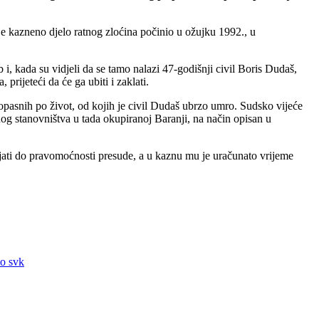
 je kazneno djelo ratnog zloćina počinio u ožujku 1992., u
, kada su vidjeli da se tamo nalazi 47-godišnji civil Boris Dudaš,
 prijeteći da će ga ubiti i zaklati.
 opasnih po život, od kojih je civil Dudaš ubrzo umro. Sudsko vijeće
og stanovništva u tada okupiranoj Baranji, na način opisan u
ajati do pravomoćnosti presude, a u kaznu mu je uračunato vrijeme
to svk