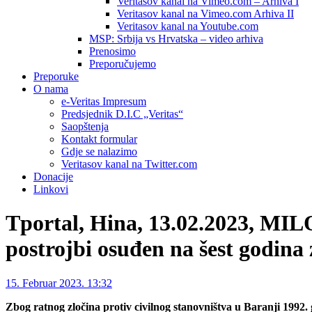
Veritasov kanal na Vimeo.com – Arhiva I
Veritasov kanal na Vimeo.com Arhiva II
Veritasov kanal na Youtube.com
MSP: Srbija vs Hrvatska – video arhiva
Prenosimo
Preporučujemo
Preporuke
O nama
e-Veritas Impresum
Predsjednik D.I.C „Veritas“
Saopštenja
Kontakt formular
Gdje se nalazimo
Veritasov kanal na Twitter.com
Donacije
Linkovi
Tportal, Hina, 13.02.2023, M
postrojbi osuđen na šest godina z
15. Februar 2023. 13:32
Zbog ratnog zločina protiv civilnog stanovništva u Baranji 1992