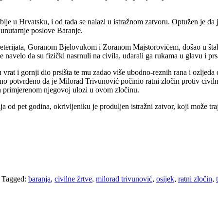
rbije u Hrvatsku, i od tada se nalazi u istražnom zatvoru. Optužen je da
a unutarnje poslove Baranje.
kreterijata, Goranom Bjelovukom i Zoranom Majstorovićem, došao u štab i
 navelo da su fizički nasrnuli na civila, udarali ga rukama u glavu i prsa,
vrat i gornji dio prsišta te mu zadao više ubodno-reznih rana i ozljeda
o potvrđeno da je Milorad Trivunović počinio ratni zločin protiv civiln
ra primjerenom njegovoj ulozi u ovom zločinu.
od pet godina, okrivljeniku je produljen istražni zatvor, koji može tr
/
Tagged:
baranja
,
civilne žrtve
,
milorad trivunović
,
osijek
,
ratni zločin
,