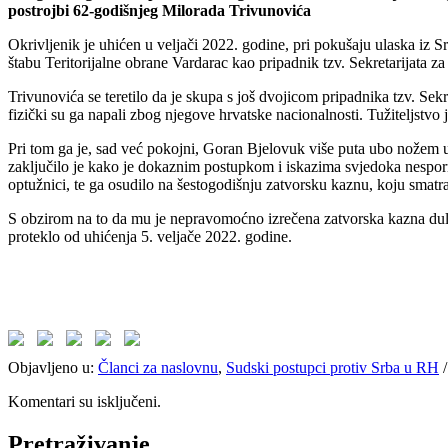
postrojbi 62-godišnjeg Milorada Trivunovića
Okrivljenik je uhićen u veljači 2022. godine, pri pokušaju ulaska iz S
štabu Teritorijalne obrane Vardarac kao pripadnik tzv. Sekretarijata z
Trivunovića se teretilo da je skupa s još dvojicom pripadnika tzv. Se
fizički su ga napali zbog njegove hrvatske nacionalnosti. Tužiteljstvo je
Pri tom ga je, sad već pokojni, Goran Bjelovuk više puta ubo nožem u 
zaključilo je kako je dokaznim postupkom i iskazima svjedoka nesporn
optužnici, te ga osudilo na šestogodišnju zatvorsku kaznu, koju smat
S obzirom na to da mu je nepravomoćno izrečena zatvorska kazna dulja 
proteklo od uhićenja 5. veljače 2022. godine.
Objavljeno u:
Članci za naslovnu
,
Sudski postupci protiv Srba u RH
Komentari su isključeni.
Pretraživanje