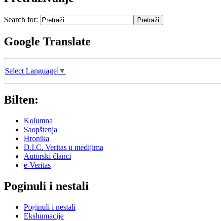
Search for:
Google Translate
Select Language
▼
Bilten:
Kolumna
Saopštenja
Hronika
D.I.C. Veritas u medijima
Autorski članci
e-Veritas
Poginuli i nestali
Poginuli i nestali
Ekshumacije