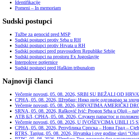
Identifikacije
Pomeni – In memoriam
Sudski postupci
Tužbe za genocid pred MSP
Sudski postupci protiv Srba u RH
Sudski postupci protiv Hrvata u RH
Sudski postupci pred pravosuđem Republike Srbije
Sudski postupci na prostoru Ex Jugoslavije
Interpolove potjernice
Sudski postupci pred Haškim tribunalom
Najnoviji članci
Večernje novosti, 05. 08. 2026, SRBI SU BEŽALI OD HRVATSKE
СРНА, 05. 08. 2026, Штрбац: Нико није одговарао за зло
Večernje novosti, 05. 08. 2026, HRVATIMA AMERIČKI DRON
SRNA, 05. 08. 2026, Rašković Ivić: Progon Srba u Oluji – naj
АТВ БЛ, СРНА, 05. 08. 2026, Служен парастос и положе
Večernje novosti, 05. 08. 2026, U IVOŠEVCIMA UBILI 15 SRBA:
СРНА, 05. 08. 2026, Република Српска – Нови Град – Сјећ
RTRS, Tanjug, 05. 08. 2026, Hrvatska i ove godine slavi “Oluj
РТРС, 05. 08. 2026, Штрбац: Три деценије без одговорнос