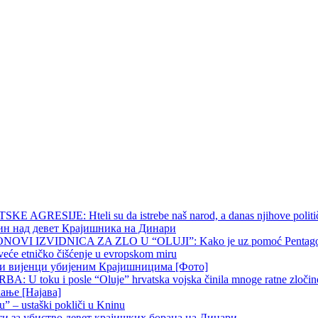
 AGRESIJE: Hteli su da istrebe naš narod, a danas njihove političk
чин над девет Крајишника на Динари
OVI IZVIDNICA ZA ZLO U “OLUJI”: Kako je uz pomoć Pentagona p
veće etničko čišćenje u evropskom miru
ни вијенци убијеним Крајишницима [Фото]
 U toku i posle “Oluje” hrvatska vojska činila mnoge ratne zločine p
ање [Најава]
u” – ustaški pokliči u Kninu
ти за убиство девет крајишких бораца на Динари