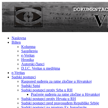
Naslovna
Bilten
Kolumna
Saopštenja
e-Veritas
Hronika
Autorski članci
D.I.C. Veritas u medijima
e-Veritas
Sudski postupci
Raspored suđenja za ratne zločine u Hrvatskoj
Sudski Spisi
Sudski postupci protiv Srba u RH
Praćenje suđenja za ratne zločine u Hrvatskoj
Sudski postupci protiv Hrvata u RH
Sudski postupci pred pravosuđem Republike Srbije
Sudski postupci na prostoru Ex Jugoslavije