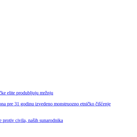
e elite produbljuju mržnju
re 31 godinu izvedeno monstruozno etničko čišćenje
rotiv civila, naših sunarodnika