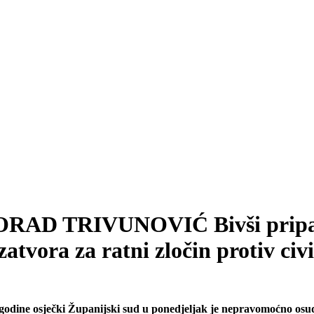
ILORAD TRIVUNOVIĆ Bivši pripa
atvora za ratni zločin protiv civ
. godine osječki Županijski sud u ponedjeljak je nepravomoćno osu