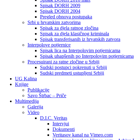
Spisak DORH 2009
Spisak DORH 2004
Pregled obnova postupaka
Srbi u hrvatskim zatvorima
Spisak za djela ratnog zločina
Spisak za djela klasičnog kriminala
Spisak transferisanih iz hrvatskih zatvora
Interpolove potjernice
Spisak lica na Interpolovim potjernicama
Spisak uhapšenih po Interpolovim potjernicama
Procesuirani za ratne zločine u Srbiji
Sudski postupci pokrenuti u Srbiji
Sudski predmeti ustupljeni Srbiji
UG Kalina
Knjige
Publikacije
Savo Štrbac – Priče
Multimedija
Galerija
Video
D.I.C. Veritas
Intervjui
Dokumenti
Veritasov kanal na Vimeo.com