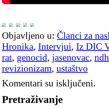
Objavljeno u:
Članci za na
Hronika
,
Intervjui
,
Iz DIC V
rat
,
genocid
,
jasenovac
,
ndh
revizionizam
,
ustaštvo
Komentari su isključeni.
Pretraživanje