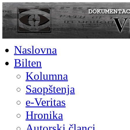
Naslovna
Bilten
Kolumna
Saopštenja
e-Veritas
Hronika
Autorski članci