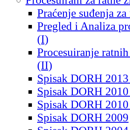
Praćenje suđenja za 
Pregled i Analiza p
(I)
Procesuiranje ratni
(II)
Spisak DORH 2013
Spisak DORH 2010 
Spisak DORH 2010
Spisak DORH 2009