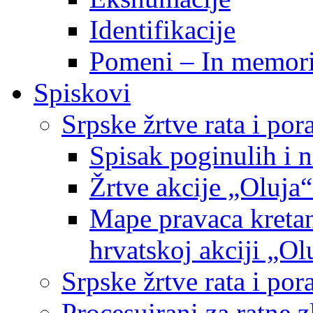
Identifikacije
Pomeni – In memor
Spiskovi
Srpske žrtve rata i po
Spisak poginulih i n
Žrtve akcije „Oluja“
Mape pravaca kretan
hrvatskoj akciji „Ol
Srpske žrtve rata i p
Procesuirani za ratne 