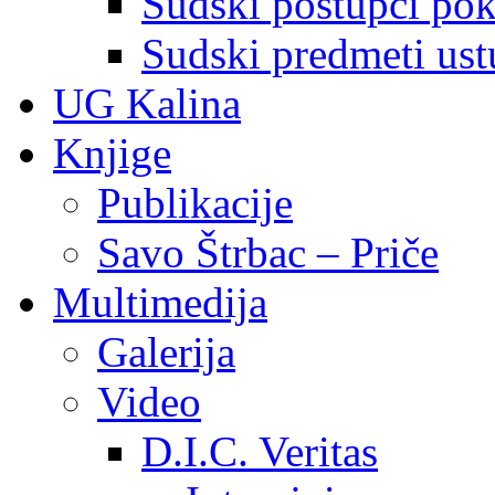
Sudski postupci pokr
Sudski predmeti ustu
UG Kalina
Knjige
Publikacije
Savo Štrbac – Priče
Multimedija
Galerija
Video
D.I.C. Veritas