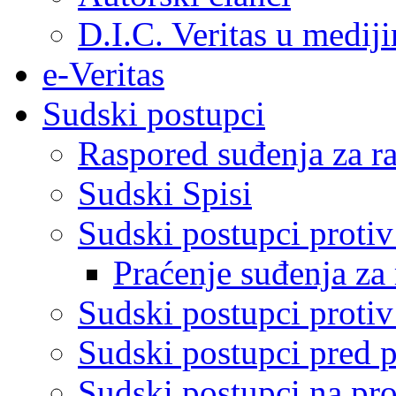
D.I.C. Veritas u medij
e-Veritas
Sudski postupci
Raspored suđenja za ra
Sudski Spisi
Sudski postupci proti
Praćenje suđenja za 
Sudski postupci proti
Sudski postupci pred 
Sudski postupci na pro