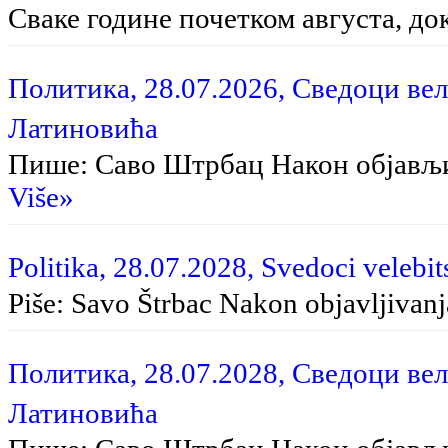
Сваке године почетком августа, до
Политика, 28.07.2026, Сведоци вел
Латиновића
Пише: Саво Штрбац На­кон об­ја­вљи­в
Više»
Politika, 28.07.2028, Svedoci velebit
Piše: Savo Štrbac Na­kon ob­ja­vlji­va­nja
Политика, 28.07.2028, Сведоци вел
Латиновића