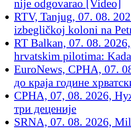
nije odgovarao [Video]
RTV, Tanjug, 07. 08. 2026
izbegličkoj koloni na Pet
RT Balkan, 07. 08. 2026,
hrvatskim pilotima: Kada
EuroNews, СРНА, 07. 0
до краја године хрватс
СРНА, 07, 08. 2026, Ну
три деценије
SRNA, 07. 08. 2026, Mil