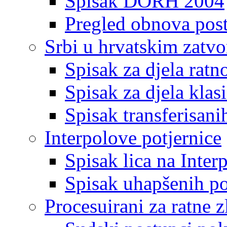
Spisak DORH 2004
Pregled obnova pos
Srbi u hrvatskim zatv
Spisak za djela ratn
Spisak za djela klas
Spisak transferisani
Interpolove potjernice
Spisak lica na Inte
Spisak uhapšenih po
Procesuirani za ratne z