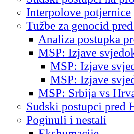
Interpolove potjernice
Tužbe za genocid pre
Analiza postupka p
MSP: Izjave svjedo
MSP: Izjave svje
MSP: Izjave svje
MSP: Srbija vs Hrva
Sudski postupci pred 
Poginuli i nestali
Ekshumacije