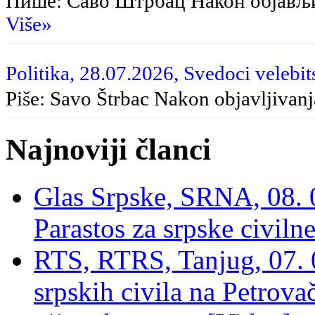
Пише: Саво Штрбац Након објављ
Više»
Politika, 28.07.2026, Svedoci velebit
Piše: Savo Štrbac Nakon objavljivan
Najnoviji članci
Glas Srpske, SRNA, 08. 0
Parastos za srpske civilne
RTS, RTRS, Tanjug, 07. 0
srpskih civila na Petrovač