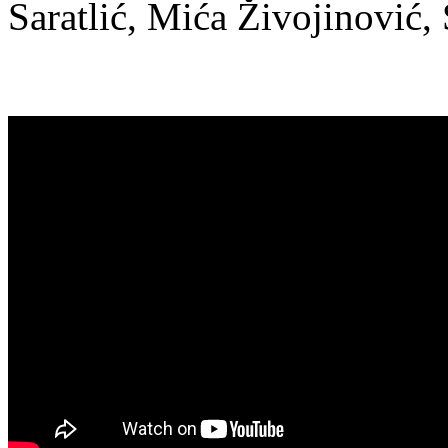
Saratlić, Mića Živojinović,