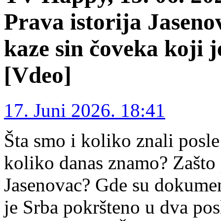
Prava istorija Jasen
kaze sin čoveka koji 
[Vdeo]
17. Juni 2026. 18:41
Šta smo i koliko znali posl
koliko danas znamo? Zašto p
Jasenovac? Gde su dokumen
je Srba pokršteno u dva po