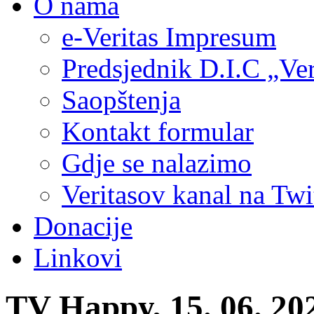
O nama
e-Veritas Impresum
Predsjednik D.I.C „Ver
Saopštenja
Kontakt formular
Gdje se nalazimo
Veritasov kanal na Twi
Donacije
Linkovi
TV Happy, 15. 06. 20