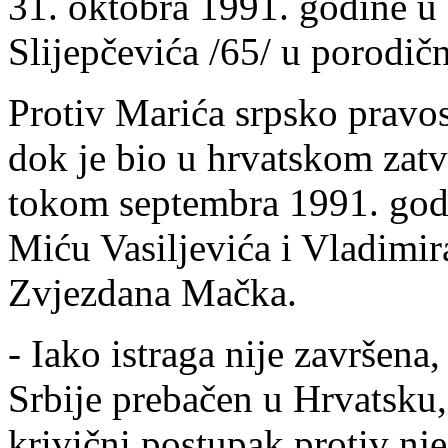
31. oktobra 1991. godine u 
Slijepčevića /65/ u porodičn
Protiv Marića srpsko pravos
dok je bio u hrvatskom zatv
tokom septembra 1991. godi
Miću Vasiljevića i Vladimir
Zvjezdana Mačka.
- Iako istraga nije završena
Srbije prebačen u Hrvatsku,
krivični postupak protiv nj