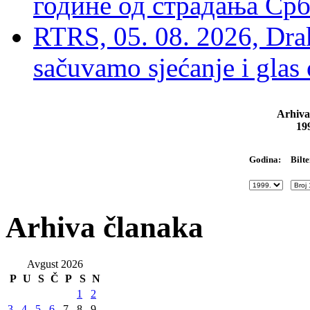
године од страдања Срб
RTRS, 05. 08. 2026, Drak
sačuvamo sjećanje i glas
Arhiva
19
Bilte
Godina:
Arhiva članaka
Avgust 2026
P
U
S
Č
P
S
N
1
2
3
4
5
6
7
8
9