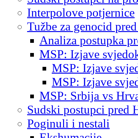
Interpolove potjernice
Tužbe za genocid pre
Analiza postupka p
MSP: Izjave svjedo
MSP: Izjave svje
MSP: Izjave svje
MSP: Srbija vs Hrva
Sudski postupci pred 
Poginuli i nestali
Ekshumacije