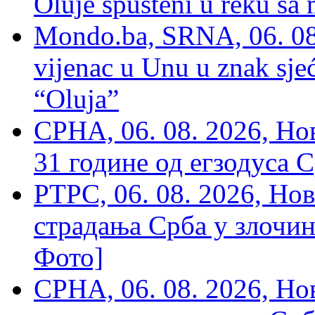
Oluje spušteni u reku sa
Mondo.ba, SRNA, 06. 08
vijenac u Unu u znak sjeć
“Oluja”
СРНА, 06. 08. 2026, Н
31 године од егзодуса С
РТРС, 06. 08. 2026, Нов
страдања Срба у злочин
Фото]
СРНА, 06. 08. 2026, Н