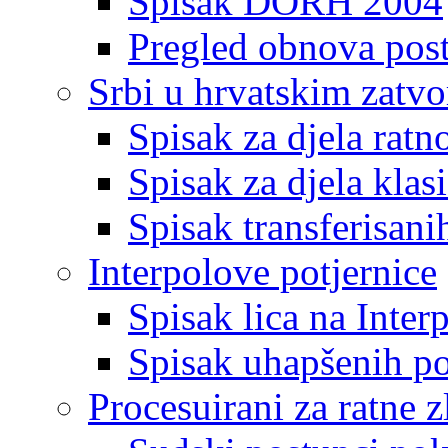
Spisak DORH 2004
Pregled obnova pos
Srbi u hrvatskim zatv
Spisak za djela ratn
Spisak za djela klas
Spisak transferisani
Interpolove potjernice
Spisak lica na Inte
Spisak uhapšenih po
Procesuirani za ratne z