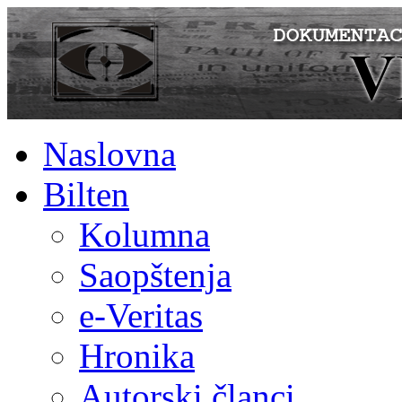
Naslovna
Bilten
Kolumna
Saopštenja
e-Veritas
Hronika
Autorski članci