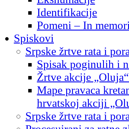
Identifikacije
Pomeni – In memor
Spiskovi
Srpske žrtve rata i po
Spisak poginulih i n
Žrtve akcije „Oluja“
Mape pravaca kretan
hrvatskoj akciji „Ol
Srpske žrtve rata i p
Procesuirani za ratne 