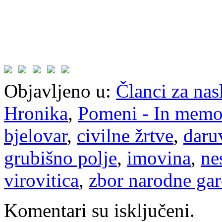
Objavljeno u:
Članci za na
Hronika
,
Pomeni - In mem
bjelovar
,
civilne žrtve
,
daru
grubišno polje
,
imovina
,
ne
virovitica
,
zbor narodne gar
Komentari su isključeni.