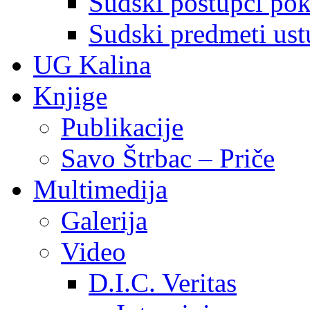
Sudski postupci pokr
Sudski predmeti ustu
UG Kalina
Knjige
Publikacije
Savo Štrbac – Priče
Multimedija
Galerija
Video
D.I.C. Veritas