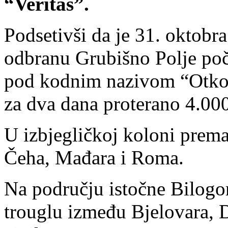
“Veritas”.
Podsetivši da je 31. oktobr
odbranu Grubišno Polje poč
pod kodnim nazivom “Otkos 
za dva dana proterano 4.000 
U izbjegličkoj koloni prema
Čeha, Mađara i Roma.
Na području istočne Bilogore
trouglu između Bjelovara, D