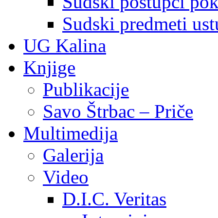
Sudski postupci pokr
Sudski predmeti ustu
UG Kalina
Knjige
Publikacije
Savo Štrbac – Priče
Multimedija
Galerija
Video
D.I.C. Veritas