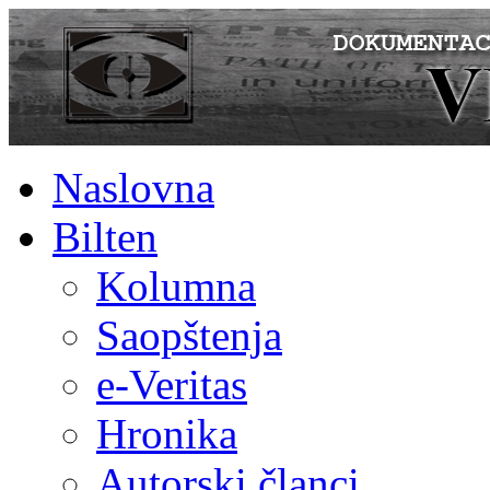
Naslovna
Bilten
Kolumna
Saopštenja
e-Veritas
Hronika
Autorski članci