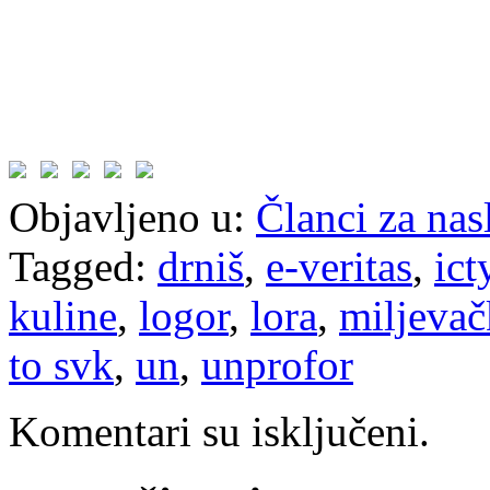
Objavljeno u:
Članci za na
Tagged:
drniš
,
e-veritas
,
ict
kuline
,
logor
,
lora
,
miljevač
to svk
,
un
,
unprofor
Komentari su isključeni.