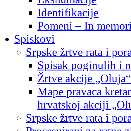
Identifikacije
Pomeni – In memor
Spiskovi
Srpske žrtve rata i po
Spisak poginulih i n
Žrtve akcije „Oluja“
Mape pravaca kretan
hrvatskoj akciji „Ol
Srpske žrtve rata i p
Procesuirani za ratne 