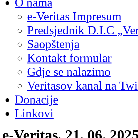
O nama
e-Veritas Impresum
Predsjednik D.I.C „Ver
Saopštenja
Kontakt formular
Gdje se nalazimo
Veritasov kanal na Twi
Donacije
Linkovi
e-Veritas, 21. 06. 20