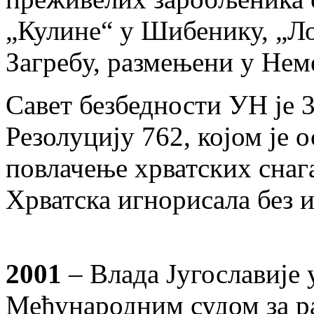
„Кулине“ у Шибенику, „Ло
Загребу, размењени у Неме
Савет безбедности УН је 3
Резолуцију 762, којом је 
повлачење хрватских снага
Хрватска игнорисала без 
2001
– Влада Југославије 
Међународним судом за ра