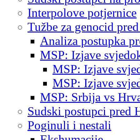
Interpolove potjernice
Tužbe za genocid pre
Analiza postupka p
MSP: Izjave svjedo
MSP: Izjave svje
MSP: Izjave svje
MSP: Srbija vs Hrva
Sudski postupci pred 
Poginuli i nestali
Ekshumacije