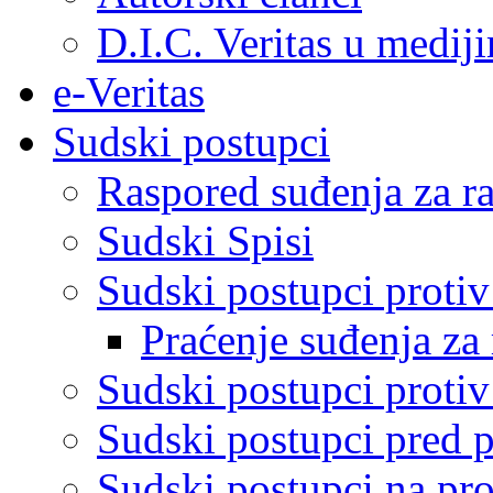
D.I.C. Veritas u medij
e-Veritas
Sudski postupci
Raspored suđenja za ra
Sudski Spisi
Sudski postupci proti
Praćenje suđenja za 
Sudski postupci proti
Sudski postupci pred 
Sudski postupci na pro