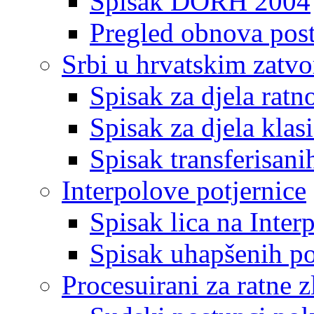
Spisak DORH 2004
Pregled obnova pos
Srbi u hrvatskim zatv
Spisak za djela ratn
Spisak za djela klas
Spisak transferisani
Interpolove potjernice
Spisak lica na Inte
Spisak uhapšenih po
Procesuirani za ratne z