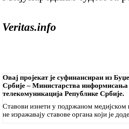
Veritas.info
Овај пројекат је суфинансиран из Буџ
Србије – Министарства информисања
телекомуникација Републике Србије.
Ставови изнети у подржаном медијском 
не изражавају ставове органа који је дод