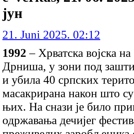
јун
21. Juni 2025. 02:12
1992
– Хрватска војска на
Дрниша, у зони под зашт
и убила 40 српских терито
масакрирана након што су 
њих. На снази је било при
одржавања дечијег фести
преживелих заробљеника с