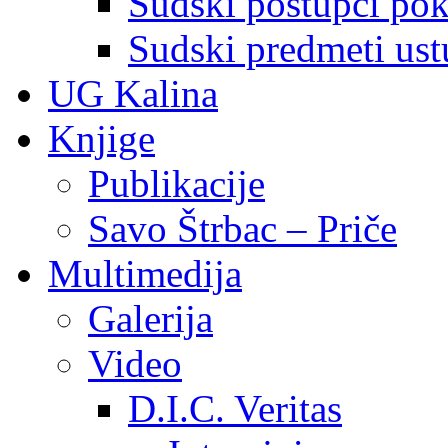
Sudski postupci pokr
Sudski predmeti ustu
UG Kalina
Knjige
Publikacije
Savo Štrbac – Priče
Multimedija
Galerija
Video
D.I.C. Veritas