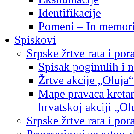
Identifikacije
Pomeni – In memor
Spiskovi
Srpske žrtve rata i po
Spisak poginulih i n
Žrtve akcije „Oluja“
Mape pravaca kretan
hrvatskoj akciji „Ol
Srpske žrtve rata i p
Procesuirani za ratne 