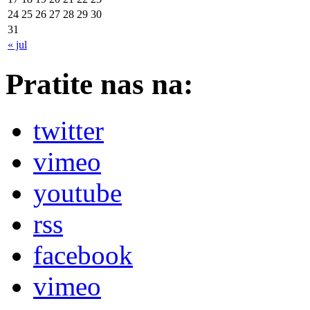
24
25
26
27
28
29
30
31
« jul
Pratite nas na:
twitter
vimeo
youtube
rss
facebook
vimeo