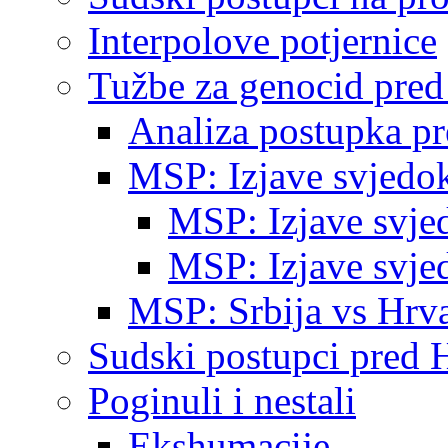
Interpolove potjernice
Tužbe za genocid pre
Analiza postupka p
MSP: Izjave svjedo
MSP: Izjave svje
MSP: Izjave svje
MSP: Srbija vs Hrva
Sudski postupci pred 
Poginuli i nestali
Ekshumacije