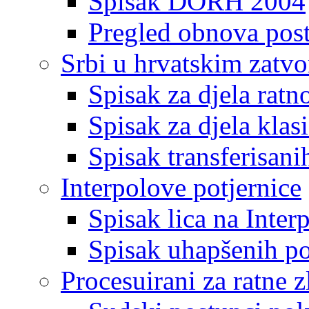
Spisak DORH 2004
Pregled obnova pos
Srbi u hrvatskim zatv
Spisak za djela ratn
Spisak za djela klas
Spisak transferisani
Interpolove potjernice
Spisak lica na Inte
Spisak uhapšenih po
Procesuirani za ratne z