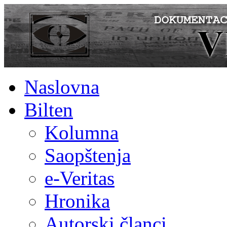
Naslovna
Bilten
Kolumna
Saopštenja
e-Veritas
Hronika
Autorski članci