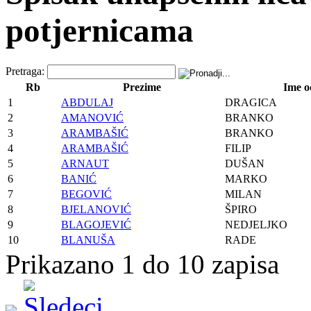
potjernicama
Pretraga:
Rb
Prezime
Ime o
1
ABDULAJ
DRAGICA
2
AMANOVIĆ
BRANKO
3
ARAMBAŠIĆ
BRANKO
4
ARAMBAŠIĆ
FILIP
5
ARNAUT
DUŠAN
6
BANIĆ
MARKO
7
BEGOVIĆ
MILAN
8
BJELANOVIĆ
ŠPIRO
9
BLAGOJEVIĆ
NEDJELJKO
10
BLANUŠA
RADE
Prikazano 1 do 10 zapisa