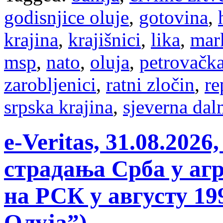
godisnjice oluje
,
gotovina
,
krajina
,
krajišnici
,
lika
,
mar
msp
,
nato
,
oluja
,
petrovačka
zarobljenici
,
ratni zločin
,
re
srpska krajina
,
sjeverna dal
e-Veritas, 31.08.202
страдања Срба у агр
на РСК у августу 19
Олуја”)