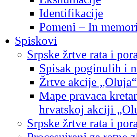
Identifikacije
Pomeni – In memor
Spiskovi
Srpske žrtve rata i po
Spisak poginulih i n
Žrtve akcije „Oluja“
Mape pravaca kretan
hrvatskoj akciji „Ol
Srpske žrtve rata i p
Procesuirani za ratne 