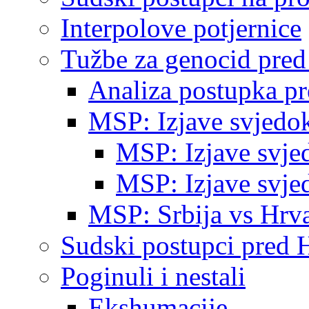
Interpolove potjernice
Tužbe za genocid pre
Analiza postupka p
MSP: Izjave svjedo
MSP: Izjave svje
MSP: Izjave svje
MSP: Srbija vs Hrva
Sudski postupci pred 
Poginuli i nestali
Ekshumacije