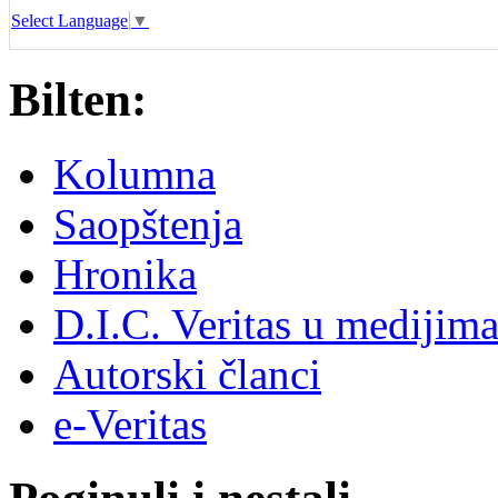
Select Language
▼
Bilten:
Kolumna
Saopštenja
Hronika
D.I.C. Veritas u medijim
Autorski članci
e-Veritas