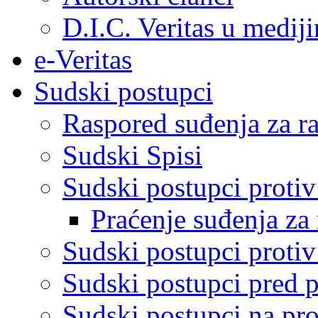
D.I.C. Veritas u medij
e-Veritas
Sudski postupci
Raspored suđenja za ra
Sudski Spisi
Sudski postupci proti
Praćenje suđenja za 
Sudski postupci proti
Sudski postupci pred 
Sudski postupci na pro