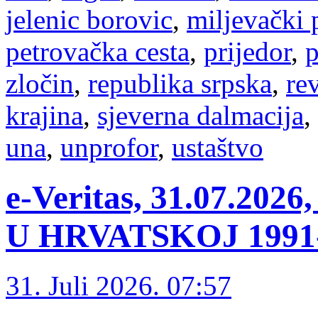
jelenic borovic
,
miljevački 
petrovačka cesta
,
prijedor
,
p
zločin
,
republika srpska
,
re
krajina
,
sjeverna dalmacija
,
una
,
unprofor
,
ustaštvo
e-Veritas, 31.07.2
U HRVATSKOJ 1991-1
31. Juli 2026. 07:57