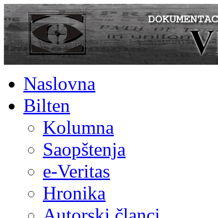
Naslovna
Bilten
Kolumna
Saopštenja
e-Veritas
Hronika
Autorski članci