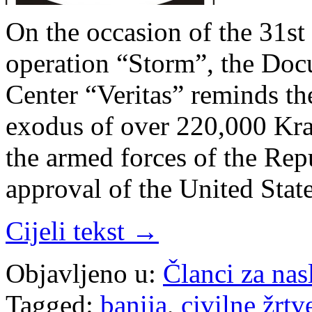
On the occasion of the 31st 
operation “Storm”, the Doc
Center “Veritas” reminds th
exodus of over 220,000 Kra
the armed forces of the Repu
approval of the United Sta
Cijeli tekst →
Objavljeno u:
Članci za na
Tagged:
banija
,
civilne žrtv