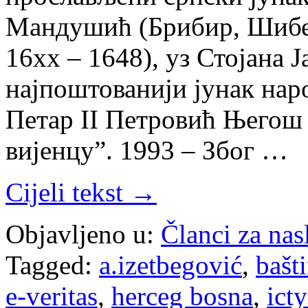
Мандушић (Брибир, Шибен
16хх – 1648), уз Стојана
најпоштованији јунак наро
Петар II Петровић Његош
вијенцу”. 1993 – Због …
Cijeli tekst →
Objavljeno u:
Članci za na
Tagged:
a.izetbegović
,
bašt
e-veritas
,
herceg bosna
,
ict