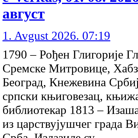
август
1. Avgust 2026. 07:19
1790 – Рођен Глигорије Г
Сремске Митровице, Хабзб
Београд, Кнежевина Србија
српски књиговезац, књижа
библиотекар 1813 – Изаша
из царствујушчег града Ви
Срба. Излазиле су …