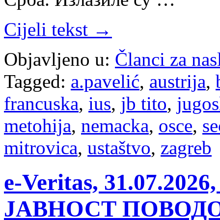
Cijeli tekst →
Objavljeno u:
Članci za na
Tagged:
a.pavelić
,
austrija
,
francuska
,
ius
,
jb tito
,
jugos
metohija
,
nemacka
,
osce
,
se
mitrovica
,
ustaštvo
,
zagreb
e-Veritas, 31.07.2
ЈАВНОСТ ПОВОД