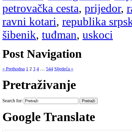
petrovačka cesta
,
prijedor
,
r
ravni kotari
,
republika srps
šibenik
,
tuđman
,
uskoci
Post Navigation
« Prethodna
1
2
3
4
…
544
Sljedeća »
Pretraživanje
Search for:
Google Translate