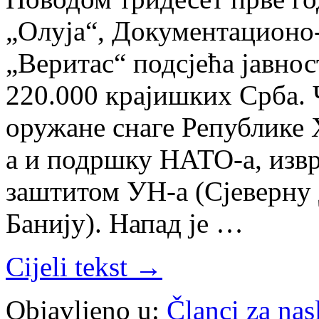
„Олуја“, Документационо
„Веритас“ подсјећа јавно
220.000 крајишких Срба. 
оружане снаге Републике 
а и подршку НАТО-а, извр
заштитом УН-а (Сјеверну 
Банију). Напад је …
Cijeli tekst →
Objavljeno u:
Članci za na