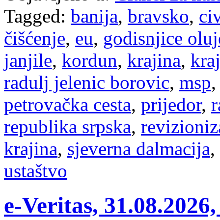
Tagged:
banija
,
bravsko
,
ci
čišćenje
,
eu
,
godisnjice oluj
janjile
,
kordun
,
krajina
,
kraj
radulj jelenic borovic
,
msp
petrovačka cesta
,
prijedor
,
r
republika srpska
,
revizioni
krajina
,
sjeverna dalmacija
,
ustaštvo
e-Veritas, 31.08.20