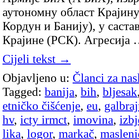
аутономну област Крајину
Кордун и Банију), у саст
Крајине (РСК). Агресија
Cijeli tekst →
Objavljeno u:
Članci za na
Tagged:
banija
,
bih
,
bljesak
etničko čišćenje
,
eu
,
galbraj
hv
,
icty irmct
,
imovina
,
izbj
lika
,
logor
,
markač
,
masleni