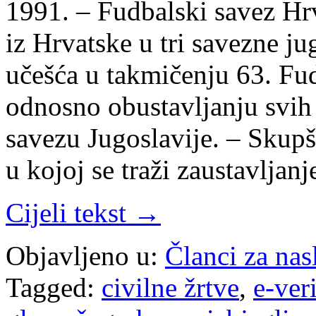
1991. – Fudbalski savez Hrv
iz Hrvatske u tri savezne j
učešća u takmičenju 63. Fu
odnosno obustavljanju svih
savezu Jugoslavije. – Skupšt
u kojoj se traži zaustavljan
Cijeli tekst →
Objavljeno u:
Članci za na
Tagged:
civilne žrtve
,
e-ver