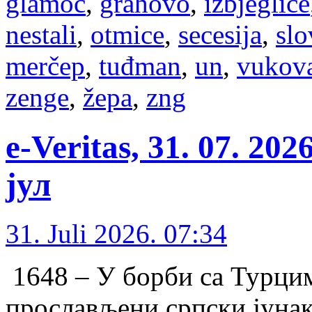
glamoč
,
grahovo
,
izbjeglice
nestali
,
otmice
,
secesija
,
slo
merčep
,
tuđman
,
un
,
vukov
zenge
,
žepa
,
zng
e-Veritas, 31. 07. 20
јул
31. Juli 2026. 07:34
1648 – У борби сa Турцим
прослављени српски јунак