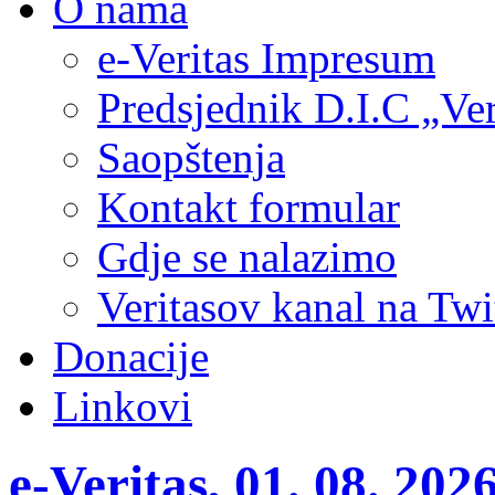
O nama
e-Veritas Impresum
Predsjednik D.I.C „Ver
Saopštenja
Kontakt formular
Gdje se nalazimo
Veritasov kanal na Twi
Donacije
Linkovi
e-Veritas, 01. 08. 20