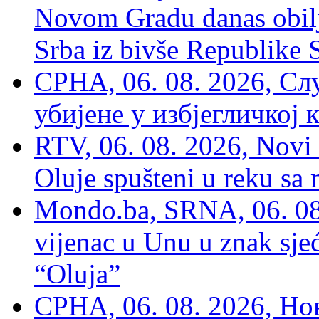
Novom Gradu danas obilj
Srba iz bivše Republike 
СРНА, 06. 08. 2026, Сл
убијене у избјегличкој 
RTV, 06. 08. 2026, Novi 
Oluje spušteni u reku sa
Mondo.ba, SRNA, 06. 08
vijenac u Unu u znak sjeć
“Oluja”
СРНА, 06. 08. 2026, Н