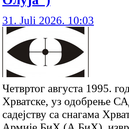
31. Juli 2026. 10:03
Четвртог августа 1995. го
Хрватске, уз одобрење СА
садејству са снагама Хрва
Армије БиХ (А БиХ), извр