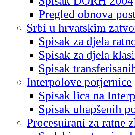
Spisak DORH 2004
Pregled obnova pos
Srbi u hrvatskim zatv
Spisak za djela ratn
Spisak za djela klas
Spisak transferisani
Interpolove potjernice
Spisak lica na Inte
Spisak uhapšenih po
Procesuirani za ratne z