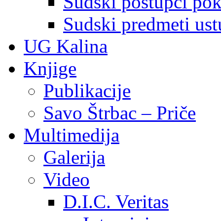
Sudski postupci pokr
Sudski predmeti ustu
UG Kalina
Knjige
Publikacije
Savo Štrbac – Priče
Multimedija
Galerija
Video
D.I.C. Veritas