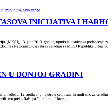
id
,
msp
,
oluja
,
savo štrbac
VERITASOVA INICIJATIVA I H
iju (MKSJ), 13. juna 2013. godine, uputio inicijativu za podnošenje z
ne zločine i Nacionalnog saveta za saradnju sa MKSJ Republike Srbije.
POMEN U DONJOJ GRADINI
u nedjelju, 12. aprila o. g., ujutro u četiri sata, krenuli smo za Grad
vozili smo preko Rače pa “koridorom” kroz …