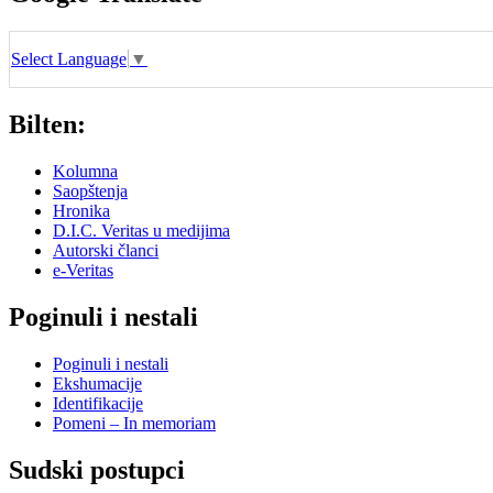
Select Language
▼
Bilten:
Kolumna
Saopštenja
Hronika
D.I.C. Veritas u medijima
Autorski članci
e-Veritas
Poginuli i nestali
Poginuli i nestali
Ekshumacije
Identifikacije
Pomeni – In memoriam
Sudski postupci