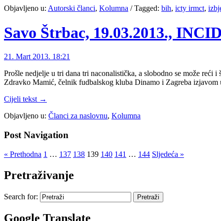
Objavljeno u:
Autorski članci
,
Kolumna
/
Tagged:
bih
,
icty irmct
,
izbj
Savo Štrbac, 19.03.2013., INC
21. Mart 2013. 18:21
Prošle nedjelje u tri dana tri naconalistička, a slobodno se može reći 
Zdravko Mamić, čelnik fudbalskog kluba Dinamo i Zagreba izjavom u 
Cijeli tekst →
Objavljeno u:
Članci za naslovnu
,
Kolumna
Post Navigation
« Prethodna
1
…
137
138
139
140
141
…
144
Sljedeća »
Pretraživanje
Search for:
Google Translate