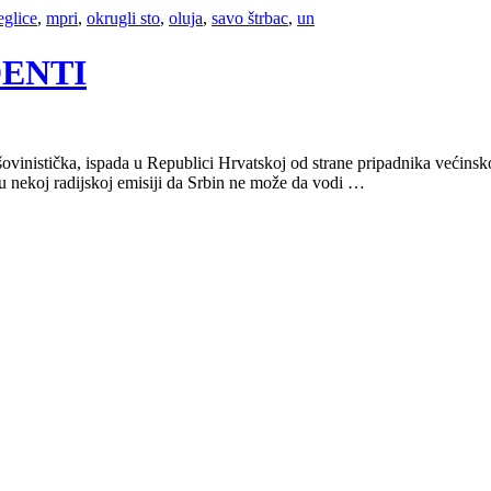
eglice
,
mpri
,
okrugli sto
,
oluja
,
savo štrbac
,
un
IDENTI
i šovinistička, ispada u Republici Hrvatskoj od strane pripadnika većins
nekoj radijskoj emisiji da Srbin ne može da vodi …