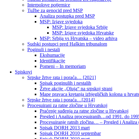
Interpolove potjernice
Tužbe za genocid pred MSP
Analiza postupka pred MSP
MSP: Izjave svjedoka
MSP: Izjave svjedoka Srbije
MSP: Izjave svjedoka Hrvatske
MSP: Srbija vs Hrvatska – video arhiva
Sudski postupci pred Haškim tribunalom
Poginuli i nestali
Ekshumacije
Identifikacije
Pomeni – In memoriam
Spiskovi
Srpske žrtve rata i poraća… [2021]
Spisak poginulih i nestalih
Žrtve akcije „Oluja“ na srpskoj strani
Mape pravaca kretanja izbjegličkih kolona u hrvats
Srpske žrtve rata i poraća…[2014]
Procesuirani za ratne zločine u Hrvatskoj
Praćenje suđenja za ratne zločine u Hrvatskoj
Pregled i Analiza procesuiranih…od 1991. do 1995
Procesuiranje ratnih zločina… – Pregled i Analiza (
Spisak DORH 2013 mart
Spisak DORH 2010 septembar
Spisak DORH 2010 mart