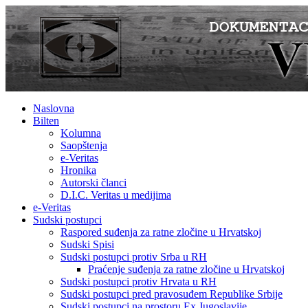
Naslovna
Bilten
Kolumna
Saopštenja
e-Veritas
Hronika
Autorski članci
D.I.C. Veritas u medijima
e-Veritas
Sudski postupci
Raspored suđenja za ratne zločine u Hrvatskoj
Sudski Spisi
Sudski postupci protiv Srba u RH
Praćenje suđenja za ratne zločine u Hrvatskoj
Sudski postupci protiv Hrvata u RH
Sudski postupci pred pravosuđem Republike Srbije
Sudski postupci na prostoru Ex Jugoslavije