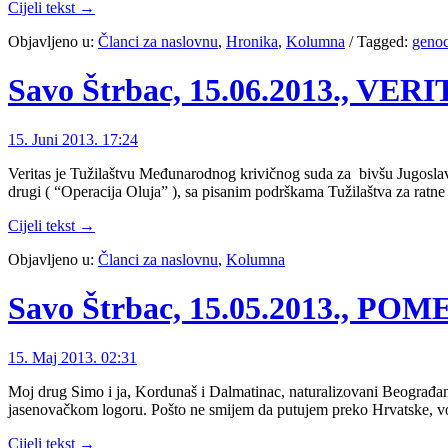
Cijeli tekst →
Objavljeno u:
Članci za naslovnu
,
Hronika
,
Kolumna
/
Tagged:
genoc
Savo Štrbac, 15.06.2013., 
15. Juni 2013. 17:24
Veritas je Tužilaštvu Međunarodnog krivičnog suda za bivšu Jugoslav
drugi ( “Operacija Oluja” ), sa pisanim podrškama Tužilaštva za rat
Cijeli tekst →
Objavljeno u:
Članci za naslovnu
,
Kolumna
Savo Štrbac, 15.05.2013., 
15. Maj 2013. 02:31
Moj drug Simo i ja, Kordunaš i Dalmatinac, naturalizovani Beograđani, 
jasenovačkom logoru. Pošto ne smijem da putujem preko Hrvatske, 
Cijeli tekst →