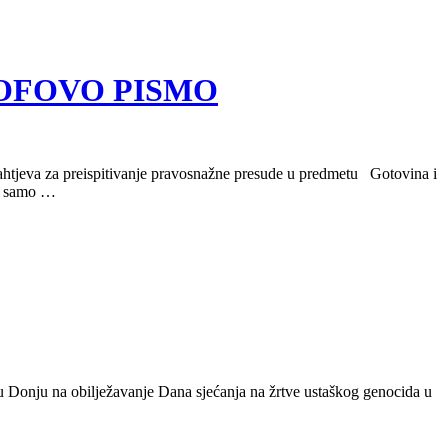
ARHOFOVO PISMO
ahtjeva za preispitivanje pravosnažne presude u predmetu Gotovina i
 A samo …
inu Donju na obilježavanje Dana sjećanja na žrtve ustaškog genocida u