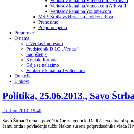
Veritasov kanal na Vimeo.com – Arhiva I
Veritasov kanal na Vimeo.com Arhiva II
Veritasov kanal na Youtube.com
MSP: Srbija vs Hrvatska – video arhiva
Prenosimo
Preporučujemo
Preporuke
O nama
e-Veritas Impresum
Predsjednik D.I.C „Veritas“
Saopštenja
Kontakt formular
Gdje se nalazimo
Veritasov kanal na Twitter.com
Donacije
Linkovi
Politika, 25.06.2013., Savo Štrb
25. Juni 2013. 19:40
Savo Štrbac Treba li povući tužbe za genocid Da li će eventualni spo
čemu onda i povlačenje tužbi Nakon susreta potpredsednika vlada Hrv