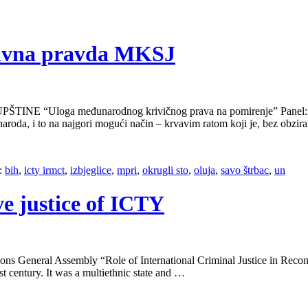
ktivna pravda MKSJ
oga međunarodnog krivičnog prava na pomirenje” Panel: PRAV
 naroda, i to na najgori mogući način – krvavim ratom koji je, bez obzi
:
bih
,
icty irmct
,
izbjeglice
,
mpri
,
okrugli sto
,
oluja
,
savo štrbac
,
un
ve justice of ICTY
General Assembly “Role of International Criminal Justice in Reconc
st century. It was a multiethnic state and …