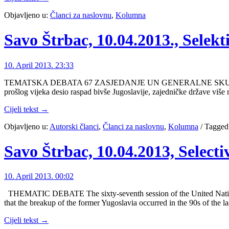
Objavljeno u:
Članci za naslovnu
,
Kolumna
Savo Štrbac, 10.04.2013., Sele
10. April 2013. 23:33
TEMATSKA DEBATA 67 ZASJEDANJE UN GENERALNE SKUPŠTINE “Ul
prošlog vijeka desio raspad bivše Jugoslavije, zajedničke države više
Cijeli tekst →
Objavljeno u:
Autorski članci
,
Članci za naslovnu
,
Kolumna
/
Tagged
Savo Štrbac, 10.04.2013, Selecti
10. April 2013. 00:02
THEMATIC DEBATE The sixty-seventh session of the United Nations 
that the breakup of the former Yugoslavia occurred in the 90s of the la
Cijeli tekst →