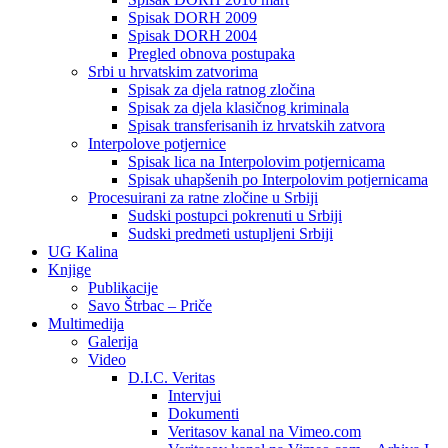
Spisak DORH 2009
Spisak DORH 2004
Pregled obnova postupaka
Srbi u hrvatskim zatvorima
Spisak za djela ratnog zločina
Spisak za djela klasičnog kriminala
Spisak transferisanih iz hrvatskih zatvora
Interpolove potjernice
Spisak lica na Interpolovim potjernicama
Spisak uhapšenih po Interpolovim potjernicama
Procesuirani za ratne zločine u Srbiji
Sudski postupci pokrenuti u Srbiji
Sudski predmeti ustupljeni Srbiji
UG Kalina
Knjige
Publikacije
Savo Štrbac – Priče
Multimedija
Galerija
Video
D.I.C. Veritas
Intervjui
Dokumenti
Veritasov kanal na Vimeo.com