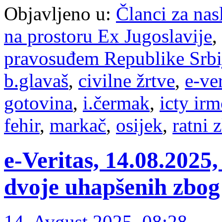
Objavljeno u:
Članci za na
na prostoru Ex Jugoslavije
,
pravosuđem Republike Srbi
b.glavaš
,
civilne žrtve
,
e-ver
gotovina
,
i.čermak
,
icty irm
fehir
,
markač
,
osijek
,
ratni 
e-Veritas, 14.08.202
dvoje uhapšenih zbog
14. Avgust 2025. 08:28