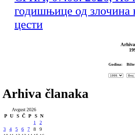
годишњице од злочина 
цести
Arhiva
19
Bilte
Godina:
Arhiva članaka
Avgust 2026
P
U
S
Č
P
S
N
1
2
3
4
5
6
7
8
9