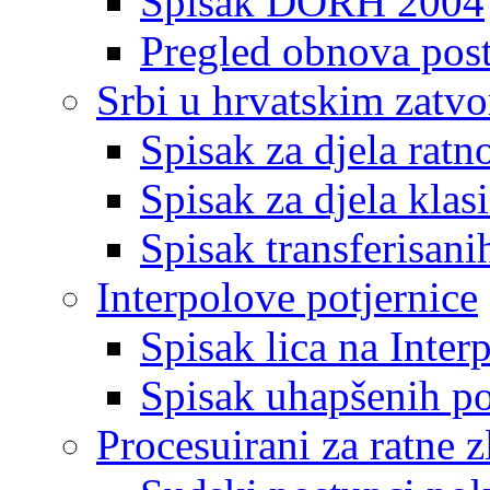
Spisak DORH 2004
Pregled obnova pos
Srbi u hrvatskim zatv
Spisak za djela ratn
Spisak za djela klas
Spisak transferisani
Interpolove potjernice
Spisak lica na Inte
Spisak uhapšenih po
Procesuirani za ratne z