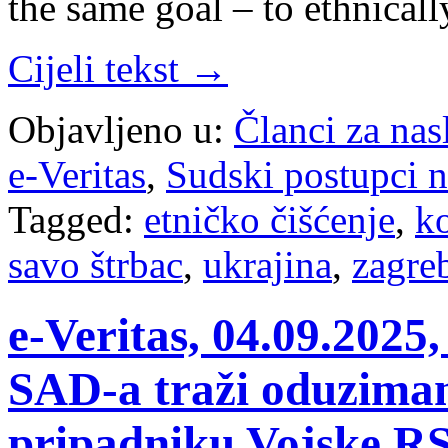
the same goal – to ethnical
Cijeli tekst →
Objavljeno u:
Članci za na
e-Veritas
,
Sudski postupci n
Tagged:
etničko čišćenje
,
k
savo štrbac
,
ukrajina
,
zagre
e-Veritas, 04.09.2025
SAD-a traži oduziman
pripadniku Vojske RS