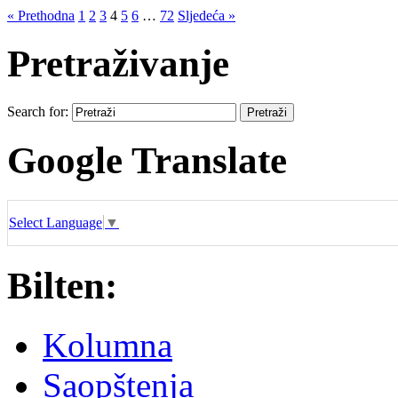
« Prethodna
1
2
3
4
5
6
…
72
Sljedeća »
Pretraživanje
Search for:
Google Translate
Select Language
▼
Bilten:
Kolumna
Saopštenja