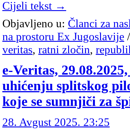
Cijeli tekst →
Objavljeno u:
Članci za na
na prostoru Ex Jugoslavije
veritas
,
ratni zločin
,
republi
e-Veritas, 29.08.2025
uhićenju splitskog pil
koje se sumnjiči za š
28. Avgust 2025. 23:25