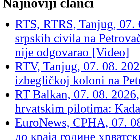
Najnoviji članci
RTS, RTRS, Tanjug, 07. 0
srpskih civila na Petrovač
nije odgovarao [Video]
RTV, Tanjug, 07. 08. 2026
izbegličkoj koloni na Pet
RT Balkan, 07. 08. 2026,
hrvatskim pilotima: Kada
EuroNews, СРНА, 07. 0
до краја године хрватс