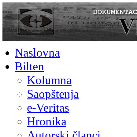
Naslovna
Bilten
Kolumna
Saopštenja
e-Veritas
Hronika
Autorski članci