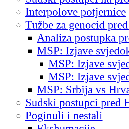
Interpolove potjernice
Tužbe za genocid pre
Analiza postupka p
MSP: Izjave svjedo
MSP: Izjave svje
MSP: Izjave svje
MSP: Srbija vs Hrva
Sudski postupci pred 
Poginuli i nestali
Ekshumacije