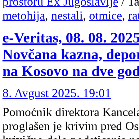
prostoru Ex Jugoslavije
/
Ta
metohija
,
nestali
,
otmice
,
ra
e-Veritas, 08. 08. 202
Novčana kazna, depor
na Kosovo na dve god
8. Avgust 2025. 19:01
Pomoćnik direktora Kancela
proglašen je krivim pred O