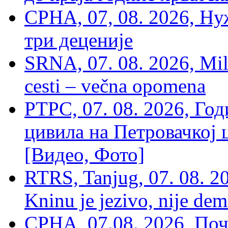
СРНА, 07, 08. 2026, Ну
три деценије
SRNA, 07. 08. 2026, Mil
cesti – večna opomena
РТРС, 07. 08. 2026, Г
цивила на Петровачкој ц
[Видео, Фото]
RTRS, Tanjug, 07. 08. 2
Kninu je jezivo, nije dem
СРНА, 07.08. 2026, По