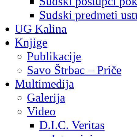
Sudski postupci pokr
Sudski predmeti ustu
UG Kalina
Knjige
Publikacije
Savo Štrbac – Priče
Multimedija
Galerija
Video
D.I.C. Veritas