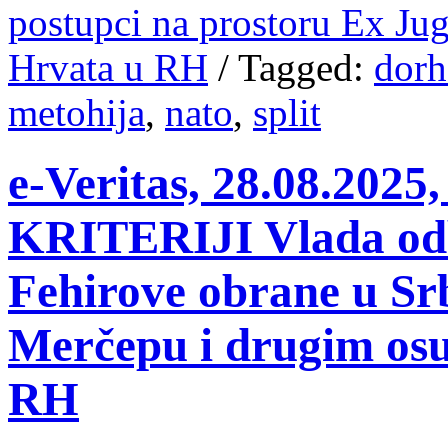
postupci na prostoru Ex Jug
Hrvata u RH
/
Tagged:
dorh
metohija
,
nato
,
split
e-Veritas, 28.08.20
KRITERIJI Vlada odbi
Fehirove obrane u Srbi
Merčepu i drugim osu
RH