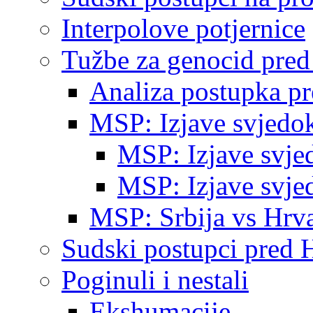
Interpolove potjernice
Tužbe za genocid pre
Analiza postupka p
MSP: Izjave svjedo
MSP: Izjave svje
MSP: Izjave svje
MSP: Srbija vs Hrva
Sudski postupci pred 
Poginuli i nestali
Ekshumacije