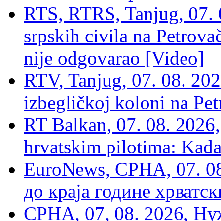
RTS, RTRS, Tanjug, 07. 0
srpskih civila na Petrovač
nije odgovarao [Video]
RTV, Tanjug, 07. 08. 2026
izbegličkoj koloni na Pet
RT Balkan, 07. 08. 2026,
hrvatskim pilotima: Kada
EuroNews, СРНА, 07. 0
до краја године хрватс
СРНА, 07, 08. 2026, Ну