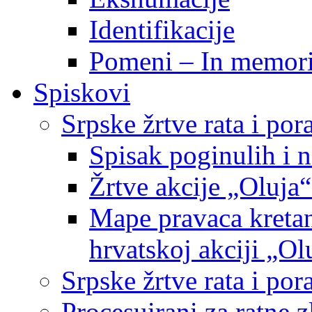
Identifikacije
Pomeni – In memor
Spiskovi
Srpske žrtve rata i po
Spisak poginulih i n
Žrtve akcije „Oluja“
Mape pravaca kretan
hrvatskoj akciji „Ol
Srpske žrtve rata i p
Procesuirani za ratne 