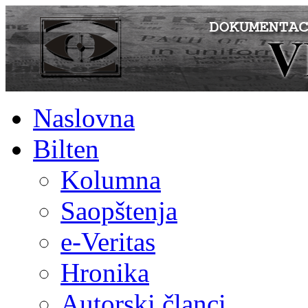
Naslovna
Bilten
Kolumna
Saopštenja
e-Veritas
Hronika
Autorski članci