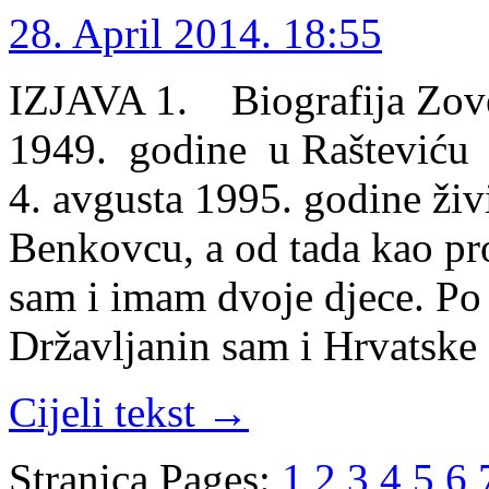
28. April 2014. 18:55
IZJAVA 1. Biografija Zov
1949. godine u Rašteviću
4. avgusta 1995. godine ži
Benkovcu, a od tada kao p
sam i imam dvoje djece. Po 
Državljanin sam i Hrvatsk
Cijeli tekst →
Stranica
Pages:
1
2
3
4
5
6