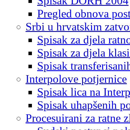
Spisak DORH 2004
Pregled obnova pos
Srbi u hrvatskim zatv
Spisak za djela ratn
Spisak za djela klas
Spisak transferisani
Interpolove potjernice
Spisak lica na Inte
Spisak uhapšenih po
Procesuirani za ratne z