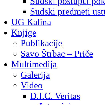
Sudski postupci pokr
Sudski predmeti ustu
UG Kalina
Knjige
Publikacije
Savo Štrbac – Priče
Multimedija
Galerija
Video
D.I.C. Veritas