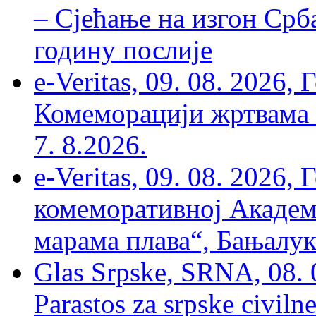
– Сјећање на изгон Срб
годину послије
e-Veritas, 09. 08. 2026
Комеморацији жртвама ’
7. 8.2026.
e-Veritas, 09. 08. 2026
комеморативној Академи
марама плава“, Бањалука
Glas Srpske, SRNA, 08. 0
Parastos za srpske civilne